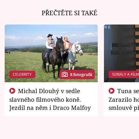
PŘEČTĚTE SI TAKÉ
CELEBRITY
SERIÁLY A FIL
8 fotografií
Michal Dlouhý v sedle
Tuna se chtěl vrátit domů.
slavného filmového koně.
Zarazilo ho
Jezdil na něm i Draco Malfoy
smlouvě př
zemřít