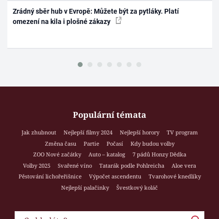
Zrádný sběr hub v Evropě: Můžete být za pytláky. Platí
omezení na kila i plošné zákazy
Populární témata
Jak zhubnout
Nejlepší filmy 2024
Nejlepší horory
TV program
Změna času
Partie
Počasí
Kdy budou volby
ZOO Nové začátky
Auto – katalog
7 pádů Honzy Dědka
Volby 2025
Svařené víno
Tatarák podle Pohlreicha
Aloe vera
Pěstování lichořeřišnice
Výpočet ascendentu
Tvarohové knedlíky
Nejlepší palačinky
Švestkový koláč