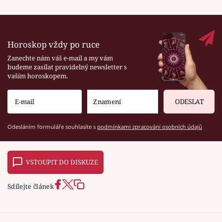
Horoskop vždy po ruce
Zanechte nám váš e-mail a my vám
budeme zasílat pravidelný newsletter s
vaším horoskopem.
ODESLAT
Odesláním formuláře souhlasíte s
podmínkami zpracování osobních údajů
VSTOUPIT DO DISKUZE
Sdílejte článek