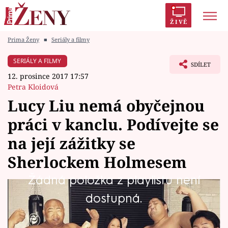
ŽIVĚ
Prima Ženy
■
Seriály a filmy
Trendy:
Polabí
Inspekce
Prostřeno!
AYTO?
SERIÁLY A FILMY
SDÍLET
Módní alarm
Zrádci
Proměny
12. prosince 2017 17:57
Petra Kloidová
Lucy Liu nemá obyčejnou
práci v kanclu. Podívejte se
Témata
na její zážitky se
Celebrity
Sherlockem Holmesem
Žádná položka z playlistu není
Vztahy
Lucy Liu, hollywoodská herečka, kterou
dostupná.
Seriály
můžete pravidelně vídat v americkém seriálu
Sherlock Holmes: Jak prosté, nemá úplně