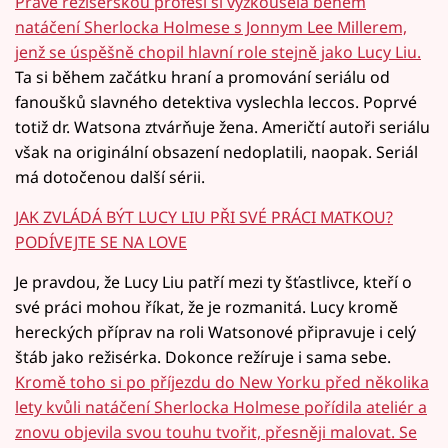
Právě režisérskou profesi si vyzkoušela během
natáčení Sherlocka Holmese s Jonnym Lee Millerem,
jenž se úspěšně chopil hlavní role stejně jako Lucy Liu.
Ta si během začátku hraní a promování seriálu od
fanoušků slavného detektiva vyslechla leccos. Poprvé
totiž dr. Watsona ztvárňuje žena. Američtí autoři seriálu
však na originální obsazení nedoplatili, naopak. Seriál
má dotočenou další sérii.
JAK ZVLÁDÁ BÝT LUCY LIU PŘI SVÉ PRÁCI MATKOU?
PODÍVEJTE SE NA LOVE
Je pravdou, že Lucy Liu patří mezi ty šťastlivce, kteří o
své práci mohou říkat, že je rozmanitá. Lucy kromě
hereckých příprav na roli Watsonové připravuje i celý
štáb jako režisérka. Dokonce režíruje i sama sebe.
Kromě toho si po příjezdu do New Yorku před několika
lety kvůli natáčení Sherlocka Holmese pořídila ateliér a
znovu objevila svou touhu tvořit, přesněji malovat. Se