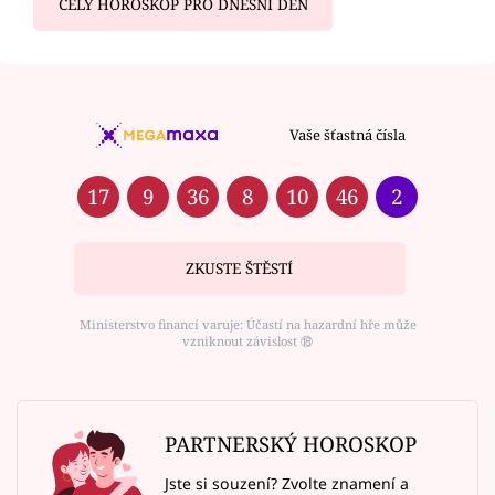
CELÝ HOROSKOP PRO DNEŠNÍ DEN
Vaše šťastná čísla
17
9
36
8
10
46
2
ZKUSTE ŠTĚSTÍ
Ministerstvo financí varuje: Účastí na hazardní hře může
vzniknout závislost ⑱
PARTNERSKÝ HOROSKOP
Jste si souzení? Zvolte znamení a