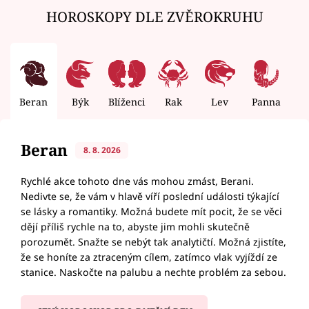
HOROSKOPY DLE ZVĚROKRUHU
Beran
Býk
Blíženci
Rak
Lev
Panna
V
Beran
8. 8. 2026
Rychlé akce tohoto dne vás mohou zmást, Berani.
Nedivte se, že vám v hlavě víří poslední události týkající
se lásky a romantiky. Možná budete mít pocit, že se věci
dějí příliš rychle na to, abyste jim mohli skutečně
porozumět. Snažte se nebýt tak analytičtí. Možná zjistíte,
že se honíte za ztraceným cílem, zatímco vlak vyjíždí ze
stanice. Naskočte na palubu a nechte problém za sebou.