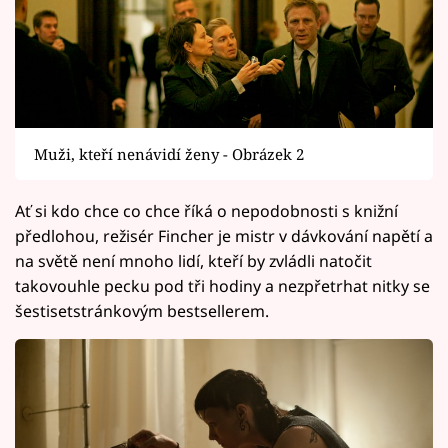
Muži, kteří nenávidí ženy - Obrázek 2
Ať si kdo chce co chce říká o nepodobnosti s knižní
předlohou, režisér Fincher je mistr v dávkování napětí a
na světě není mnoho lidí, kteří by zvládli natočit
takovouhle pecku pod tři hodiny a nezpřetrhat nitky se
šestisetstránkovým bestsellerem.