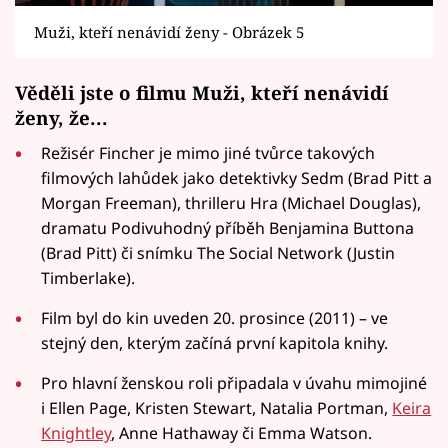
Muži, kteří nenávidí ženy - Obrázek 5
Věděli jste o filmu Muži, kteří nenávidí
ženy, že...
Režisér Fincher je mimo jiné tvůrce takových
filmových lahůdek jako detektivky Sedm (Brad Pitt a
Morgan Freeman), thrilleru Hra (Michael Douglas),
dramatu Podivuhodný příběh Benjamina Buttona
(Brad Pitt) či snímku The Social Network (Justin
Timberlake).
Film byl do kin uveden 20. prosince (2011) – ve
stejný den, kterým začíná první kapitola knihy.
Pro hlavní ženskou roli připadala v úvahu mimojiné
i Ellen Page, Kristen Stewart, Natalia Portman,
Keira
Knightley
, Anne Hathaway či Emma Watson.