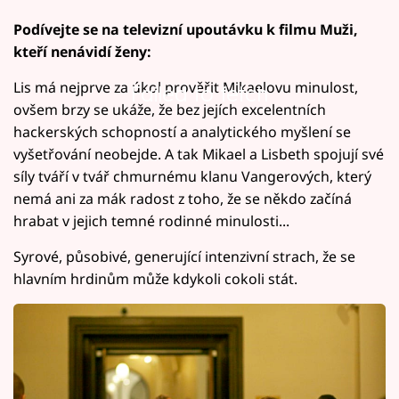
Podívejte se na televizní upoutávku k filmu Muži,
kteří nenávidí ženy:
Lis má nejprve za úkol prověřit Mikaelovu minulost,
Failed to fetch
ovšem brzy se ukáže, že bez jejích excelentních
hackerských schopností a analytického myšlení se
vyšetřování neobejde. A tak Mikael a Lisbeth spojují své
síly tváří v tvář chmurnému klanu Vangerových, který
nemá ani za mák radost z toho, že se někdo začíná
hrabat v jejich temné rodinné minulosti...
Syrové, působivé, generující intenzivní strach, že se
hlavním hrdinům může kdykoli cokoli stát.