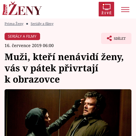
ŽIVĚ
Prima Ženy
■
Seriály a filmy
Trendy:
Polabí
Inspekce
Prostřeno!
AYTO?
SERIÁLY A FILMY
SDÍLET
Módní alarm
Zrádci
Proměny
16. července 2019 06:00
Muži, kteří nenávidí ženy,
vás v pátek přivrtají
k obrazovce
Témata
Celebrity
Vztahy
Seriály