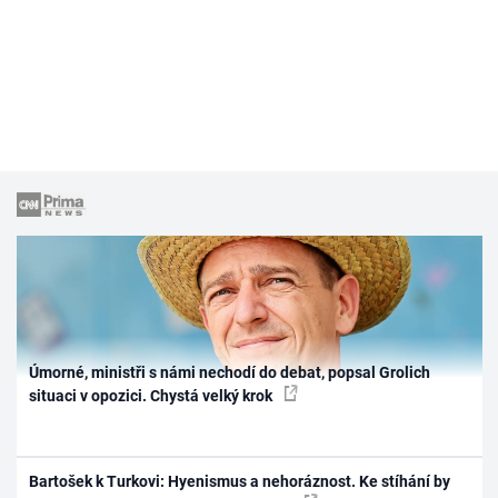
Úmorné, ministři s námi nechodí do debat, popsal Grolich
situaci v opozici. Chystá velký krok
Bartošek k Turkovi: Hyenismus a nehoráznost. Ke stíhání by