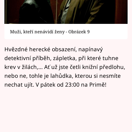
Horoskopy
Sledujte prima+
Filmový festival Karlovy Vary
Muži, kteří nenávidí ženy - Obrázek 9
Pořady
Hvězdné herecké obsazení, napínavý
detektivní příběh, zápletka, při které tuhne
Mámy sobě
krev v žilách,... Ať už jste četli knižní předlohu,
nebo ne, tohle je lahůdka, kterou si nesmíte
Přihlášení
nechat ujít. V pátek od 23:00 na Primě!
Sledujte nás