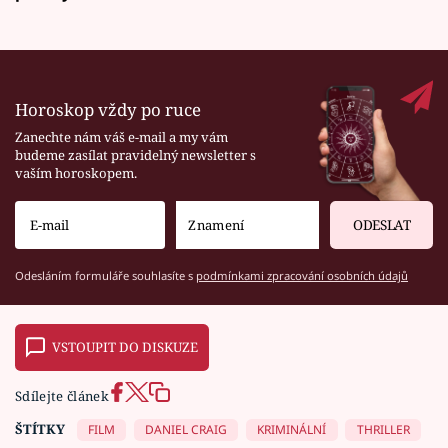
Horoskop vždy po ruce
Zanechte nám váš e-mail a my vám
budeme zasílat pravidelný newsletter s
vaším horoskopem.
ODESLAT
Odesláním formuláře souhlasíte s
podmínkami zpracování osobních údajů
VSTOUPIT DO DISKUZE
Sdílejte článek
ŠTÍTKY
FILM
DANIEL CRAIG
KRIMINÁLNÍ
THRILLER