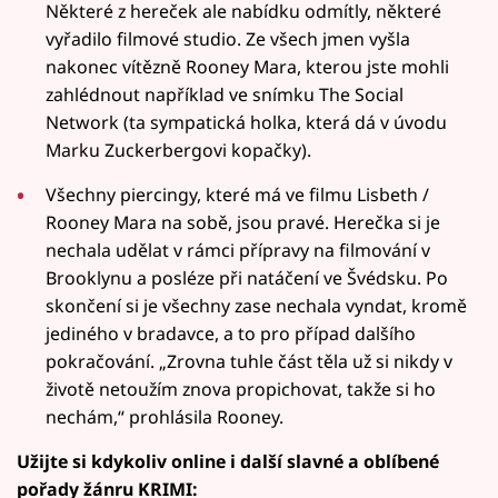
Některé z hereček ale nabídku odmítly, některé
vyřadilo filmové studio. Ze všech jmen vyšla
nakonec vítězně Rooney Mara, kterou jste mohli
zahlédnout například ve snímku The Social
Network (ta sympatická holka, která dá v úvodu
Marku Zuckerbergovi kopačky).
Všechny piercingy, které má ve filmu Lisbeth /
Rooney Mara na sobě, jsou pravé. Herečka si je
nechala udělat v rámci přípravy na filmování v
Brooklynu a posléze při natáčení ve Švédsku. Po
skončení si je všechny zase nechala vyndat, kromě
jediného v bradavce, a to pro případ dalšího
pokračování. „Zrovna tuhle část těla už si nikdy v
životě netoužím znova propichovat, takže si ho
nechám,“ prohlásila Rooney.
Užijte si kdykoliv online i další slavné a oblíbené
pořady žánru KRIMI: