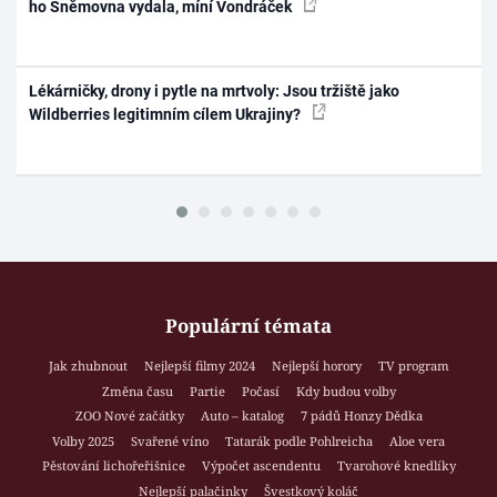
ho Sněmovna vydala, míní Vondráček
Lékárničky, drony i pytle na mrtvoly: Jsou tržiště jako
Wildberries legitimním cílem Ukrajiny?
Populární témata
Jak zhubnout
Nejlepší filmy 2024
Nejlepší horory
TV program
Změna času
Partie
Počasí
Kdy budou volby
ZOO Nové začátky
Auto – katalog
7 pádů Honzy Dědka
Volby 2025
Svařené víno
Tatarák podle Pohlreicha
Aloe vera
Pěstování lichořeřišnice
Výpočet ascendentu
Tvarohové knedlíky
Nejlepší palačinky
Švestkový koláč