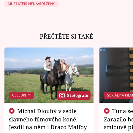
MUŽI KTEŘÍ NENÁVIDÍ ŽENY
PŘEČTĚTE SI TAKÉ
CELEBRITY
SERIÁLY A FIL
8 fotografií
Michal Dlouhý v sedle
Tuna se chtěl vrátit domů.
slavného filmového koně.
Zarazilo ho
Jezdil na něm i Draco Malfoy
smlouvě př