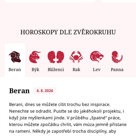
zemřít
HOROSKOPY DLE ZVĚROKRUHU
Beran
Býk
Blíženci
Rak
Lev
Panna
V
Beran
6. 8. 2026
Berani, dnes se můžete cítit trochu bez inspirace.
Nenechte se odradit. Pusťte se do jakéhokoli projektu, i
když jste myšlenkami jinde. V průběhu „špatné“ práce,
kterou můžete zpočátku chrlit, vám múza jemně přistane
na rameni. Někdy je zapotřebí trocha disciplíny, aby