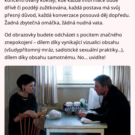
koncentrovaný koktejl, kde každá informace bude
dřívě či později zužitkována, každá postava má svůj
přesný důvod, každá konverzace posouvá děj dopředu.
Žadná zbytečná omáčka, žádná nudná vata.
Od obrazovky budete odcházet s pocitem značného
znepokojení – dílem díky vynikající vizualici obsahu
(všudypřítomný mráz, sadistické sexuální praktiky...),
dílem díky obsahu samotnému. No... uvidíte!