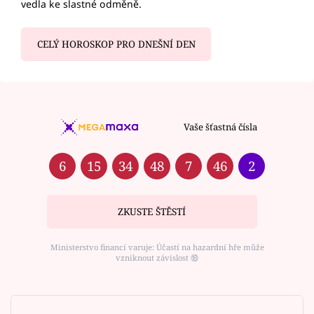
vedla ke slastné odměně.
CELÝ HOROSKOP PRO DNEŠNÍ DEN
Vaše šťastná čísla
6
15
34
48
7
46
2
ZKUSTE ŠTĚSTÍ
Ministerstvo financí varuje: Účastí na hazardní hře může
vzniknout závislost ⑱