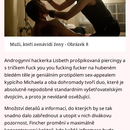
Muži, kteří nenávidí ženy - Obrázek 8
Androgynní hackerka Lisbeth prošpikovaná piercingy a
s tričkem Fuck you you fucking fucker na hubeném
bledém těle je geniálním protipólem sex-appealem
kypícího Michaela a oba dohromady tvoří duo, které je
absolutně nepodobné standardním vyšetřovatelským
dvojicím, a proto je nevídaně osvěžující.
Množství detailů a informací, do kterých by se tak
snadno dalo zabřednout a utopit v nich divákovu
pozornost, Fincher promění v maximálně