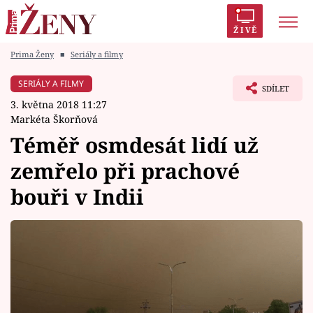
ŽIVĚ
Prima Ženy
■
Seriály a filmy
Trendy:
Polabí
Inspekce
Prostřeno!
AYTO?
SERIÁLY A FILMY
SDÍLET
Módní alarm
Zrádci
Proměny
3. května 2018 11:27
Markéta Škorňová
Téměř osmdesát lidí už
zemřelo při prachové
Témata
bouři v Indii
Celebrity
Vztahy
Seriály