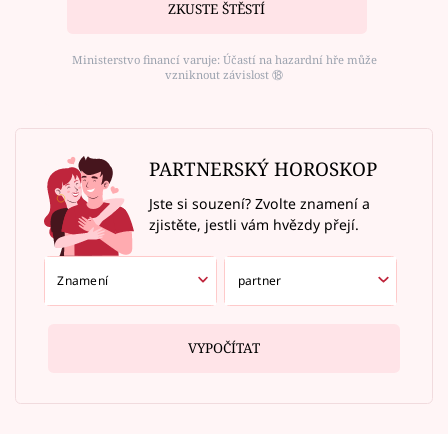
ZKUSTE ŠTĚSTÍ
Ministerstvo financí varuje: Účastí na hazardní hře může
vzniknout závislost ⑱
PARTNERSKÝ HOROSKOP
Jste si souzení? Zvolte znamení a
zjistěte, jestli vám hvězdy přejí.
VYPOČÍTAT