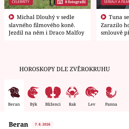
CELEBRITY
SERIÁLY A FIL
8 fotografií
Michal Dlouhý v sedle
Tuna se chtěl vrátit domů.
slavného filmového koně.
Zarazilo ho
Jezdil na něm i Draco Malfoy
smlouvě př
zemřít
HOROSKOPY DLE ZVĚROKRUHU
Beran
Býk
Blíženci
Rak
Lev
Panna
V
Beran
7. 8. 2026