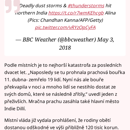
Deadly dust storms &
#thunderstorms
hit
northern India
https://t.co/r7wmKEhcgb
Alina
(Pics: Chandhan Kanna/AFP/Getty)
pic.twitter.com/vRYzOpCyFA
— BBC Weather (@bbcweather)
May 3,
2018
Podle místních je to nejhorší katastrofa za posledních
dvacet let. „Naposledy se tu prohnala prachová bouřka
11. dubna- zemřelo 19 lidí. Nyní nás ale bouře
překvapila v noci a mnoho lidí se nestihlo dostat ze
svých domů, které se následně zřítily,“ uvedl jeden z
přeživších. Mračna prachu zasáhla také hlavní město
Indie Dillí.
Místní vláda již vydala prohlášení, že rodiny obětí
dostanou odškodné ve výši přibližně 120 tisíc korun.