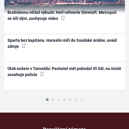
Bratislavou otřásl výbuch: Hoří rafinerie Slovnaft. Metropolí
se šíří dým, zachycuje video
Sparta bez kapitána. Haraslín míří do Saúdské Arábie, uvádí
zdroje
Útok nožem v Tanvaldu: Pachatel měl pobodat tři lidi, na místě
zasahuje policie