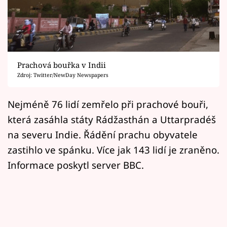
Horoskopy
Sledujte prima+
Filmový festival Karlovy Vary
Prachová bouřka v Indii
Pořady
Mámy sobě
Nejméně 76 lidí zemřelo při prachové bouři,
která zasáhla státy Rádžasthán a Uttarpradéš
Přihlášení
na severu Indie. Řádění prachu obyvatele
zastihlo ve spánku. Více jak 143 lidí je zraněno.
Informace poskytl server BBC.
Sledujte nás