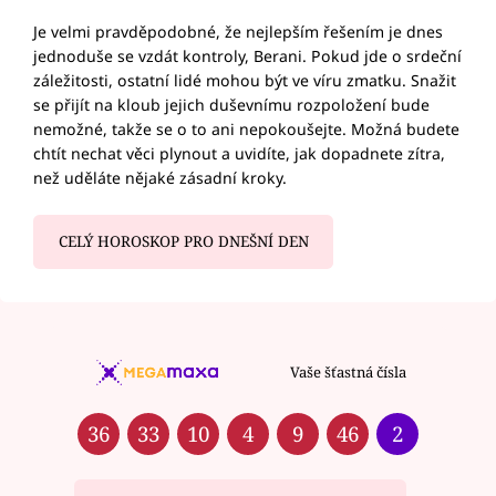
Je velmi pravděpodobné, že nejlepším řešením je dnes
jednoduše se vzdát kontroly, Berani. Pokud jde o srdeční
záležitosti, ostatní lidé mohou být ve víru zmatku. Snažit
se přijít na kloub jejich duševnímu rozpoložení bude
nemožné, takže se o to ani nepokoušejte. Možná budete
chtít nechat věci plynout a uvidíte, jak dopadnete zítra,
než uděláte nějaké zásadní kroky.
CELÝ HOROSKOP PRO DNEŠNÍ DEN
Vaše šťastná čísla
36
33
10
4
9
46
2