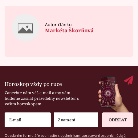
Autor článku
Markéta Škorňová
Horoskop vždy po ruce
Zanechte nám váš e-mail a my vám
budeme zasílat pravidelný newsletter s
vaším horoskopem.
ODESLAT
Odesláním formuláře souhlasíte s
podmínkami zpracování osobních údajů