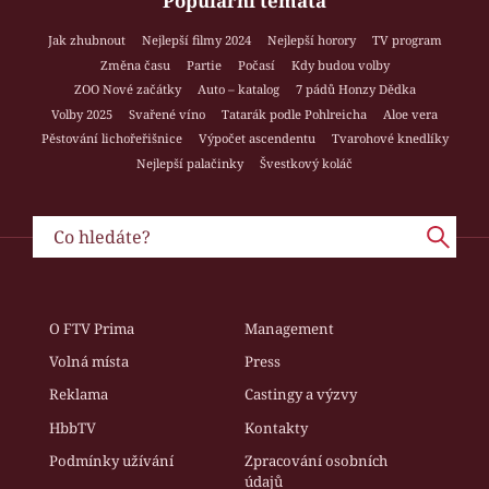
Populární témata
Jak zhubnout
Nejlepší filmy 2024
Nejlepší horory
TV program
Změna času
Partie
Počasí
Kdy budou volby
ZOO Nové začátky
Auto – katalog
7 pádů Honzy Dědka
Volby 2025
Svařené víno
Tatarák podle Pohlreicha
Aloe vera
Pěstování lichořeřišnice
Výpočet ascendentu
Tvarohové knedlíky
Nejlepší palačinky
Švestkový koláč
O FTV Prima
Management
Volná místa
Press
Reklama
Castingy a výzvy
HbbTV
Kontakty
Podmínky užívání
Zpracování osobních
údajů