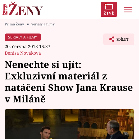
ŽIVĚ
Prima Ženy
■
Seriály a filmy
Trendy:
Polabí
Inspekce
Prostřeno!
AYTO?
SERIÁLY A FILMY
SDÍLET
Módní alarm
Zrádci
Proměny
20. června 2013 15:37
Denisa Nováková
Nenechte si ujít:
Exkluzivní materiál z
Témata
natáčení Show Jana Krause
Celebrity
v Miláně
Vztahy
Seriály