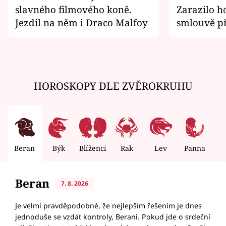
slavného filmového koně.
Zarazilo ho
Jezdil na něm i Draco Malfoy
smlouvě př
zemřít
HOROSKOPY DLE ZVĚROKRUHU
Beran
Býk
Blíženci
Rak
Lev
Panna
V
Beran
7. 8. 2026
Je velmi pravděpodobné, že nejlepším řešením je dnes
jednoduše se vzdát kontroly, Berani. Pokud jde o srdeční