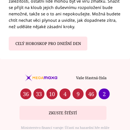
záležitosti, ostatní lidé mohou být ve víru zmatku. Snažit
se přijít na kloub jejich duševnímu rozpoložení bude
nemožné, takže se o to ani nepokoušejte. Možná budete
chtít nechat věci plynout a uvidíte, jak dopadnete zítra,
než uděláte nějaké zásadní kroky.
CELÝ HOROSKOP PRO DNEŠNÍ DEN
Vaše šťastná čísla
36
33
10
4
9
46
2
ZKUSTE ŠTĚSTÍ
Ministerstvo financí varuje: Účastí na hazardní hře může