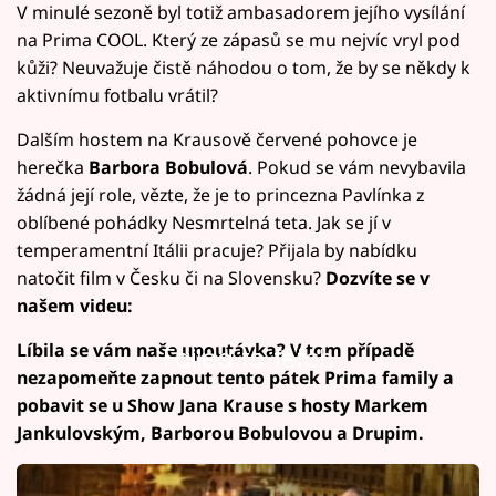
V minulé sezoně byl totiž ambasadorem jejího vysílání
na Prima COOL. Který ze zápasů se mu nejvíc vryl pod
kůži? Neuvažuje čistě náhodou o tom, že by se někdy k
aktivnímu fotbalu vrátil?
Dalším hostem na Krausově červené pohovce je
herečka
Barbora Bobulová
. Pokud se vám nevybavila
žádná její role, vězte, že je to princezna Pavlínka z
oblíbené pohádky Nesmrtelná teta. Jak se jí v
temperamentní Itálii pracuje? Přijala by nabídku
natočit film v Česku či na Slovensku?
Dozvíte se v
našem videu:
Líbila se vám naše upoutávka? V tom případě
Failed to fetch
nezapomeňte zapnout tento pátek Prima family a
pobavit se u Show Jana Krause s hosty Markem
Jankulovským, Barborou Bobulovou a Drupim.