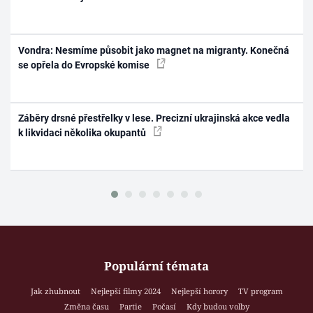
Vondra: Nesmíme působit jako magnet na migranty. Konečná
se opřela do Evropské komise
Záběry drsné přestřelky v lese. Precizní ukrajinská akce vedla
k likvidaci několika okupantů
Populární témata
Jak zhubnout
Nejlepší filmy 2024
Nejlepší horory
TV program
Změna času
Partie
Počasí
Kdy budou volby