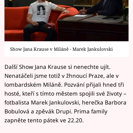
Horoskopy
Sledujte prima+
Filmový festival Karlovy Vary
Pořady
Show Jana Krause v Miláně - Marek Jankulovski
Mámy sobě
Další Show Jana Krause si nenechte ujít.
Nenatáčeli jsme totiž v žhnoucí Praze, ale v
Přihlášení
lombardském Miláně. Pozvání přijali hned tři
hosté, kteří s tímto městem spojili své životy –
Sledujte nás
fotbalista Marek Jankulovski, herečka Barbora
Bobulová a zpěvák Drupi. Prima family
zapněte tento pátek ve 22.20.