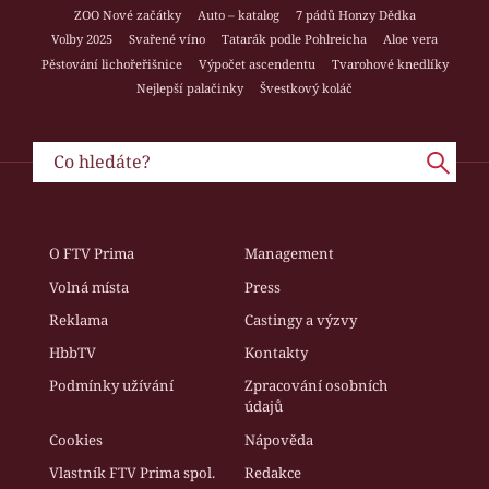
ZOO Nové začátky
Auto – katalog
7 pádů Honzy Dědka
Volby 2025
Svařené víno
Tatarák podle Pohlreicha
Aloe vera
Pěstování lichořeřišnice
Výpočet ascendentu
Tvarohové knedlíky
Nejlepší palačinky
Švestkový koláč
O FTV Prima
Management
Volná místa
Press
Reklama
Castingy a výzvy
HbbTV
Kontakty
Podmínky užívání
Zpracování osobních
údajů
Cookies
Nápověda
Vlastník FTV Prima spol.
Redakce