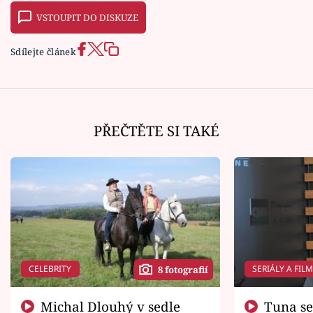
VSTOUPIT DO DISKUZE
Sdílejte článek
PŘEČTĚTE SI TAKÉ
CELEBRITY
SERIÁLY A FIL
8 fotografií
Michal Dlouhý v sedle
Tuna se chtěl vrátit domů.