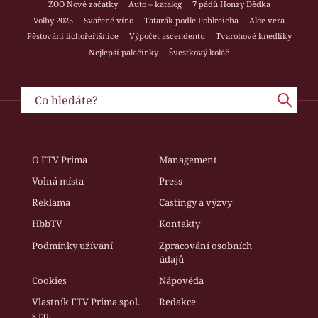
ZOO Nové začátky
Auto – katalog
7 pádů Honzy Dědka
Volby 2025
Svařené víno
Tatarák podle Pohlreicha
Aloe vera
Pěstování lichořeřišnice
Výpočet ascendentu
Tvarohové knedlíky
Nejlepší palačinky
Švestkový koláč
O FTV Prima
Management
Volná místa
Press
Reklama
Castingy a výzvy
HbbTV
Kontakty
Podmínky užívání
Zpracování osobních
údajů
Cookies
Nápověda
Vlastník FTV Prima spol.
Redakce
s r.o.