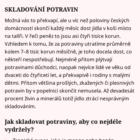
SKLADOVÁNÍ POTRAVIN
Možná vás to překvapí, ale u víc než poloviny českých
domácností skončí každý měsíc dost jídla v koši místo
na talíři. V řeči peněz to jsou asi čtyři tisíce korun.
Vzhledem k tomu, že za potraviny utratíme průměrně
kolem 7–8 tisíc korun měsíčně, je toho docela dost, co
někteří nespotřebují. Nejméně přitom plýtvají
potravinami důchodci, naopak nejvíce lidé ve věku od
dvaceti do čtyřiceti let, a překvapivě i rodiny s malými
dětmi. Přitom většina prošlých, zkažených či plesnivých
potravin by v popelnici skončit nemusela. Až devadesát
procent živin a minerálů totiž jídlo ztrácí nesprávným
skladováním.
Jak skladovat potraviny, aby co nejdéle
vydržely?