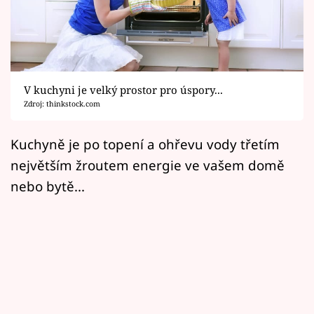
Horoskopy
Sledujte prima+
Filmový festival Karlovy Vary
V kuchyni je velký prostor pro úspory...
Pořady
Zdroj: thinkstock.com
Mámy sobě
Kuchyně je po topení a ohřevu vody třetím
největším žroutem energie ve vašem domě
Přihlášení
nebo bytě...
Sledujte nás