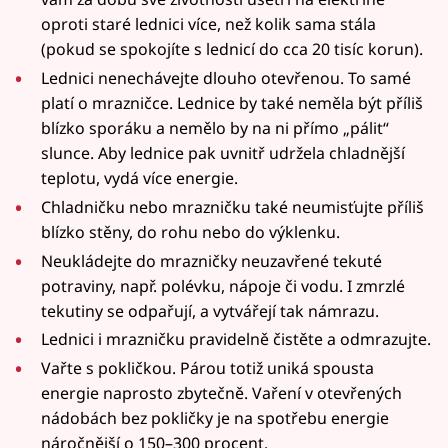
oproti staré lednici více, než kolik sama stála
(pokud se spokojíte s lednicí do cca 20 tisíc korun).
Lednici nenechávejte dlouho otevřenou. To samé
platí o mrazničce. Lednice by také neměla být příliš
blízko sporáku a nemělo by na ni přímo „pálit“
slunce. Aby lednice pak uvnitř udržela chladnější
teplotu, vydá více energie.
Chladničku nebo mrazničku také neumisťujte příliš
blízko stěny, do rohu nebo do výklenku.
Neukládejte do mrazničky neuzavřené tekuté
potraviny, např. polévku, nápoje či vodu. I zmrzlé
tekutiny se odpařují, a vytvářejí tak námrazu.
Lednici i mrazničku pravidelně čistěte a odmrazujte.
Vařte s pokličkou. Párou totiž uniká spousta
energie naprosto zbytečně. Vaření v otevřených
nádobách bez pokličky je na spotřebu energie
náročnější o 150–300 procent.