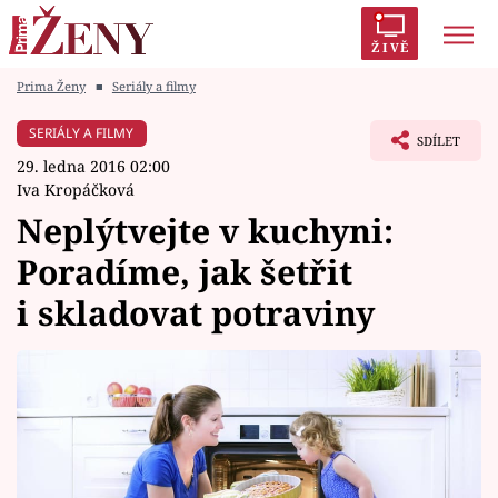
ŽIVĚ
Prima Ženy
■
Seriály a filmy
Trendy:
Polabí
Inspekce
Prostřeno!
AYTO?
SERIÁLY A FILMY
SDÍLET
Módní alarm
Zrádci
Proměny
29. ledna 2016 02:00
Iva Kropáčková
Neplýtvejte v kuchyni:
Poradíme, jak šetřit
Témata
i skladovat potraviny
Celebrity
Vztahy
Seriály