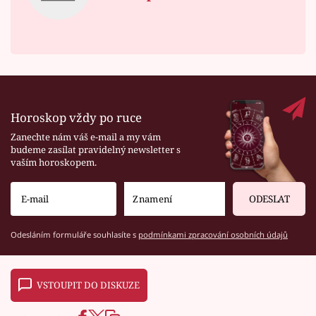
Horoskop vždy po ruce
Zanechte nám váš e-mail a my vám
budeme zasílat pravidelný newsletter s
vaším horoskopem.
ODESLAT
Odesláním formuláře souhlasíte s
podmínkami zpracování osobních údajů
VSTOUPIT DO DISKUZE