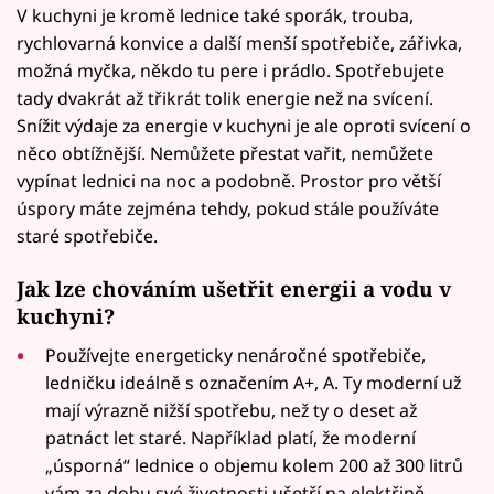
V kuchyni je kromě lednice také sporák, trouba,
rychlovarná konvice a další menší spotřebiče, zářivka,
možná myčka, někdo tu pere i prádlo. Spotřebujete
tady dvakrát až třikrát tolik energie než na svícení.
Snížit výdaje za energie v kuchyni je ale oproti svícení o
něco obtížnější. Nemůžete přestat vařit, nemůžete
vypínat lednici na noc a podobně. Prostor pro větší
úspory máte zejména tehdy, pokud stále používáte
staré spotřebiče.
Jak lze chováním ušetřit energii a vodu v
kuchyni?
Používejte energeticky nenáročné spotřebiče,
ledničku ideálně s označením A+, A. Ty moderní už
mají výrazně nižší spotřebu, než ty o deset až
patnáct let staré. Například platí, že moderní
„úsporná“ lednice o objemu kolem 200 až 300 litrů
vám za dobu své životnosti ušetří na elektřině