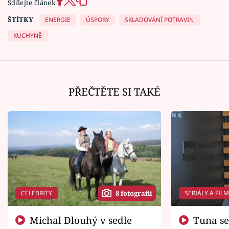
Sdílejte článek
ŠTÍTKY
ENERGIE
ÚSPORY
SKLADOVÁNÍ POTRAVIN
KUCHYNĚ
PŘEČTĚTE SI TAKÉ
CELEBRITY
SERIÁLY A FIL
8 fotografií
Michal Dlouhý v sedle
Tuna se chtěl vrátit domů.