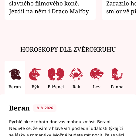
slavného filmového koně.
Zarazilo ho
Jezdil na něm i Draco Malfoy
smlouvě př
zemřít
HOROSKOPY DLE ZVĚROKRUHU
Beran
Býk
Blíženci
Rak
Lev
Panna
V
Beran
8. 8. 2026
Rychlé akce tohoto dne vás mohou zmást, Berani.
Nedivte se, že vám v hlavě víří poslední události týkající
se lásky a romantiky. Možná budete mít pocit, že se věci