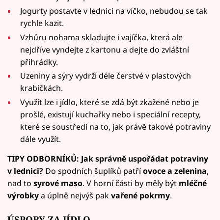
Jogurty postavte v lednici na víčko, nebudou se tak
rychle kazit.
Vzhůru nohama skladujte i vajíčka, která ale
nejdříve vyndejte z kartonu a dejte do zvláštní
přihrádky.
Uzeniny a sýry vydrží déle čerstvé v plastových
krabičkách.
Využít lze i jídlo, které se zdá být zkažené nebo je
prošlé, existují kuchařky nebo i speciální recepty,
které se soustředí na to, jak právě takové potraviny
dále využít.
TIPY ODBORNÍKŮ: Jak správně uspořádat potraviny
v lednici?
Do spodních šuplíků patří
ovoce a zelenina
,
nad to
syrové maso
. V horní části by měly být
mléčné
výrobky
a úplně nejvýš pak
vařené pokrmy
.
ÚSPORY ZA JÍDLO