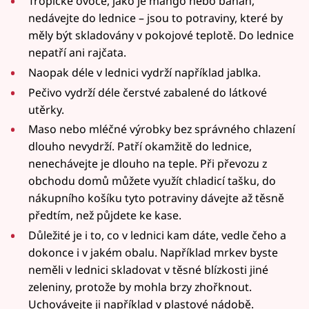
Tropické ovoce, jako je mango nebo banán,
nedávejte do lednice – jsou to potraviny, které by
měly být skladovány v pokojové teplotě. Do lednice
nepatří ani rajčata.
Naopak déle v lednici vydrží například jablka.
Pečivo vydrží déle čerstvé zabalené do látkové
utěrky.
Maso nebo mléčné výrobky bez správného chlazení
dlouho nevydrží. Patří okamžitě do lednice,
nenechávejte je dlouho na teple. Při převozu z
obchodu domů můžete využít chladicí tašku, do
nákupního košíku tyto potraviny dávejte až těsně
předtím, než půjdete ke kase.
Důležité je i to, co v lednici kam dáte, vedle čeho a
dokonce i v jakém obalu. Například mrkev byste
neměli v lednici skladovat v těsné blízkosti jiné
zeleniny, protože by mohla brzy zhořknout.
Uchovávejte ji například v plastové nádobě.