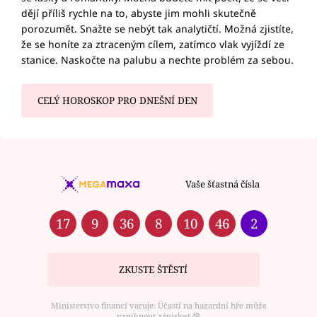
dějí příliš rychle na to, abyste jim mohli skutečně
porozumět. Snažte se nebýt tak analytičtí. Možná zjistíte,
že se honíte za ztraceným cílem, zatímco vlak vyjíždí ze
stanice. Naskočte na palubu a nechte problém za sebou.
CELÝ HOROSKOP PRO DNEŠNÍ DEN
Vaše šťastná čísla
17
9
36
8
10
46
2
ZKUSTE ŠTĚSTÍ
Ministerstvo financí varuje: Účastí na hazardní hře může
vzniknout závislost ⑱