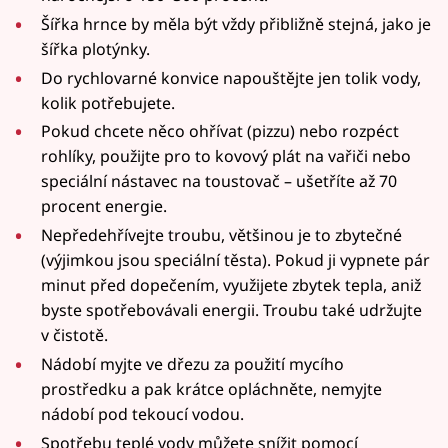
Šířka hrnce by měla být vždy přibližně stejná, jako je
šířka plotýnky.
Do rychlovarné konvice napouštějte jen tolik vody,
kolik potřebujete.
Pokud chcete něco ohřívat (pizzu) nebo rozpéct
rohlíky, použijte pro to kovový plát na vařiči nebo
speciální nástavec na toustovač – ušetříte až 70
procent energie.
Nepředehřívejte troubu, většinou je to zbytečné
(výjimkou jsou speciální těsta). Pokud ji vypnete pár
minut před dopečením, využijete zbytek tepla, aniž
byste spotřebovávali energii. Troubu také udržujte
v čistotě.
Nádobí myjte ve dřezu za použití mycího
prostředku a pak krátce opláchněte, nemyjte
nádobí pod tekoucí vodou.
Spotřebu teplé vody můžete snížit pomocí