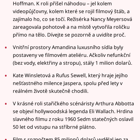
Hoffman. K roli přišel náhodou – jel kolem
videopůjčovny, kolem které se rojil filmový štáb, a
zajímalo ho, co se točí. Režisérka Nancy Meyersová
zareagovala pohotově a na místě vytvořila roličku
přímo na tělo. Dívejte se pozorně a uvidíte proč.
Vnitřní prostory Amandina luxusního sídla byly
postaveny ve filmovém ateliéru. Ačkoliv nefunkční
(bez vody, elektřiny a stropu), stály 1 milion dolarů.
Kate Winsletová a Rufus Sewell, který hraje jejího
nešťastného milence Jaspera, spolu před lety v
reálném životě skutečně chodili.
V krásné roli stařičkého scénáristy Arthura Abbotta
se objeví hollywoodská legenda Eli Wallach. Hrdina
slavného filmu z roku 1960 Sedm statečných oslavil
50 let od vstupu na stříbrné plátno.
Film s rozpočtem 85 milionů dolarů vydělal jen za