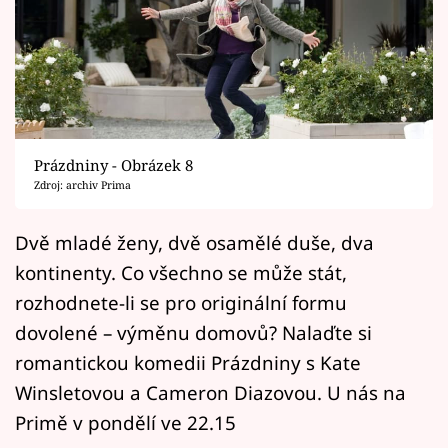
Horoskopy
Sledujte prima+
Filmový festival Karlovy Vary
Pořady
Prázdniny - Obrázek 8
Zdroj: archiv Prima
Mámy sobě
Dvě mladé ženy, dvě osamělé duše, dva
Přihlášení
kontinenty. Co všechno se může stát,
rozhodnete-li se pro originální formu
dovolené – výměnu domovů? Nalaďte si
Sledujte nás
romantickou komedii Prázdniny s Kate
Winsletovou a Cameron Diazovou. U nás na
Primě v pondělí ve 22.15