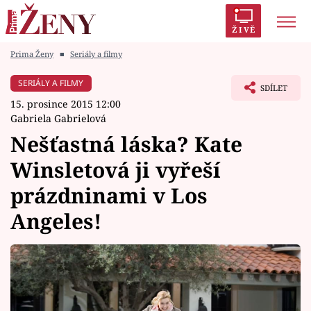
ŽIVĚ
Prima Ženy
■
Seriály a filmy
Trendy:
Polabí
Inspekce
Prostřeno!
AYTO?
SERIÁLY A FILMY
SDÍLET
Módní alarm
Zrádci
Proměny
15. prosince 2015 12:00
Gabriela Gabrielová
Nešťastná láska? Kate
Winsletová ji vyřeší
Témata
prázdninami v Los
Celebrity
Angeles!
Vztahy
Seriály