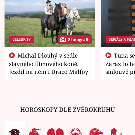
CELEBRITY
SERIÁLY A FIL
8 fotografií
Michal Dlouhý v sedle
Tuna se chtěl vrátit domů.
slavného filmového koně.
Zarazilo ho
Jezdil na něm i Draco Malfoy
smlouvě př
zemřít
HOROSKOPY DLE ZVĚROKRUHU