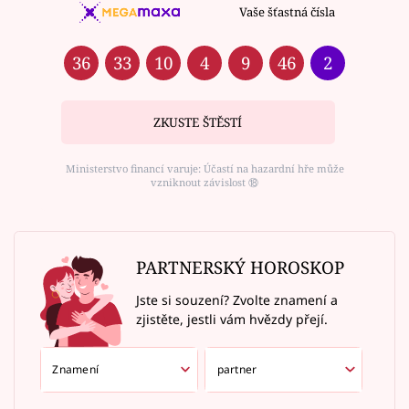
Vaše šťastná čísla
36
33
10
4
9
46
2
ZKUSTE ŠTĚSTÍ
Ministerstvo financí varuje: Účastí na hazardní hře může
vzniknout závislost ⑱
PARTNERSKÝ HOROSKOP
Jste si souzení? Zvolte znamení a
zjistěte, jestli vám hvězdy přejí.