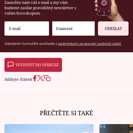
Zanechte nám váš e-mail a my vám
budeme zasílat pravidelný newsletter s
vaším horoskopem.
ODESLAT
Odesláním formuláře souhlasíte s
podmínkami zpracování osobních údajů
VSTOUPIT DO DISKUZE
Sdílejte článek
PŘEČTĚTE SI TAKÉ