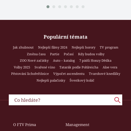
Populární témata
Jak zhubnout
Nejlepší filmy 2024
Nejlepší horory
TV program
Změna času
Partie
Počasí
Kdy budou volby
ZOO Nové začátky
Auto – katalog
7 pádů Honzy Dědka
Volby 2025
Svařené víno
Tatarák podle Pohlreicha
Aloe vera
Pěstování lichořeřišnice
Výpočet ascendentu
Tvarohové knedlíky
Nejlepší palačinky
Švestkový koláč
O FTV Prima
Management