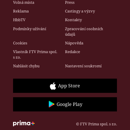
Volná místa
Press
Reklama
Castingy a výzvy
HbbTV
Kontakty
Podmínky užívání
Zpracování osobních
údajů
Cookies
Nápověda
Vlastník FTV Prima spol.
Redakce
s r.o.
Nahlásit chybu
Nastavení soukromí
App Store
Google Play
© FTV Prima spol. s r.o.