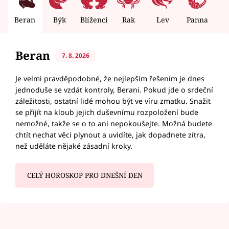
Beran
Býk
Blíženci
Rak
Lev
Panna
V
Beran
7. 8. 2026
Je velmi pravděpodobné, že nejlepším řešením je dnes
jednoduše se vzdát kontroly, Berani. Pokud jde o srdeční
záležitosti, ostatní lidé mohou být ve víru zmatku. Snažit
se přijít na kloub jejich duševnímu rozpoložení bude
nemožné, takže se o to ani nepokoušejte. Možná budete
chtít nechat věci plynout a uvidíte, jak dopadnete zítra,
než uděláte nějaké zásadní kroky.
CELÝ HOROSKOP PRO DNEŠNÍ DEN