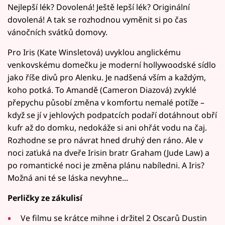
Nejlepší lék? Dovolená! Ještě lepší lék? Originální
dovolená! A tak se rozhodnou vyměnit si po čas
vánočních svátků domovy.
Pro Iris (Kate Winsletová) uvyklou anglickému
venkovskému domečku je moderní hollywoodské sídlo
jako říše divů pro Alenku. Je nadšená vším a každým,
koho potká. To Amandě (Cameron Diazová) zvyklé
přepychu působí změna v komfortu nemalé potíže –
když se jí v jehlových podpatcích podaří dotáhnout obří
kufr až do domku, nedokáže si ani ohřát vodu na čaj.
Rozhodne se pro návrat hned druhý den ráno. Ale v
noci zaťuká na dveře Irisin bratr Graham (Jude Law) a
po romantické noci je změna plánu nabíledni. A Iris?
Možná ani té se láska nevyhne...
Perličky ze zákulisí
Ve filmu se krátce mihne i držitel 2 Oscarů Dustin