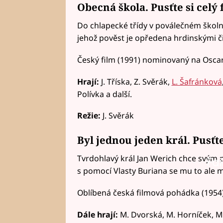
Obecná škola. Pusťte si celý 
Do chlapecké třídy v poválečném školn
jehož pověst je opředena hrdinskými či
Český film (1991) nominovaný na Oscar
Hrají:
J. Tříska, Z. Svěrák,
L. Šafránková
Polívka a další.
Režie:
J. Svěrák
Byl jednou jeden král. Pusťt
Tvrdohlavý král Jan Werich chce svým p
Fai
s pomocí Vlasty Buriana se mu to ale m
Oblíbená česká filmová pohádka (1954)
Dále hrají:
M. Dvorská, M. Horníček, M. K