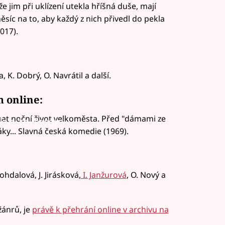
že jim při uklízení utekla hříšná duše, mají
síc na to, aby každý z nich přivedl do pekla
017).
, K. Dobrý, O. Navrátil a další.
m online:
znat noční život velkoměsta. Před "dámami ze
led to fetch
áky... Slavná česká komedie (1969).
 Bohdalová, J. Jirásková,
I. Janžurová
, O. Nový a
žánrů, je
právě k přehrání online v archivu na