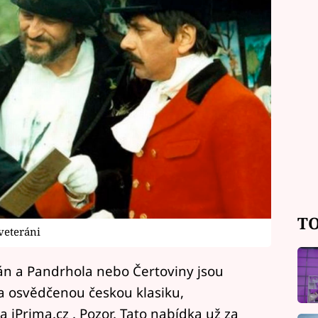
TO
 veteráni
án a Pandrhola nebo Čertoviny jsou
na osvědčenou českou klasiku,
a iPrima.cz . Pozor. Tato nabídka už za