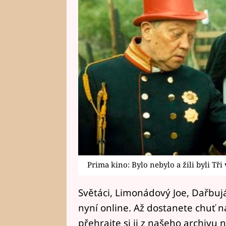
Prima kino: Bylo nebylo a žili byli Tři
Světáci, Limonádový Joe, Dařbuj
nyní online. Až dostanete chuť 
přehrajte si ji z našeho archivu n