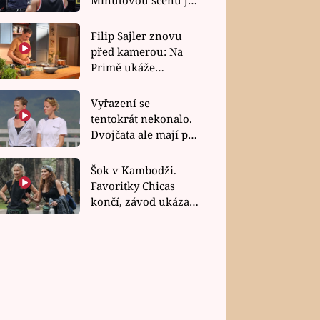
bez dubla
Filip Sajler znovu
před kamerou: Na
Primě ukáže
poctivou kuchyni i
rychlé recepty
Vyřazení se
tentokrát nekonalo.
Dvojčata ale mají po
uzavření třetí etapy
závodu nůž na krku
Šok v Kambodži.
Favoritky Chicas
končí, závod ukázal
svou nejtvrdší tvář