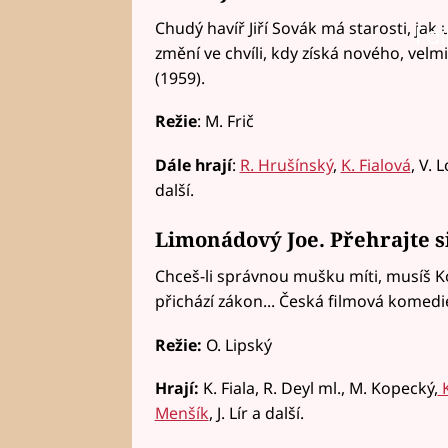
Chudý havíř Jiří Sovák má starosti, jak
Fai
změní ve chvíli, kdy získá nového, vel
(1959).
Režie
: M. Frič
Dále hrají
:
R. Hrušínský
,
K. Fialová
, V. 
další.
Limonádový Joe. Přehrajte si
Chceš-li správnou mušku míti, musíš Kol
přichází zákon... Česká filmová komedie
Režie:
O. Lipský
Hrají:
K. Fiala, R. Deyl ml., M. Kopecký,
K
Menšík
, J. Lír a další.