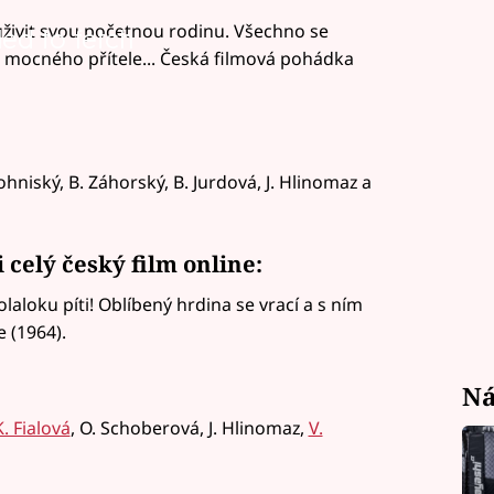
 uživit svou početnou rodinu. Všechno se
led to fetch
mi mocného přítele... Česká filmová pohádka
Lohniský, B. Záhorský, B. Jurdová, J. Hlinomaz a
 celý český film online:
aloku píti! Oblíbený hrdina se vrací a s ním
 (1964).
Ná
. Fialová
, O. Schoberová, J. Hlinomaz,
V.