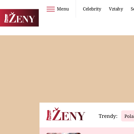
Menu
Celebrity
Vztahy
S
Seriály
Životní styl
ZOO
DIETY A HUBNUTÍ
PROSTŘENO!
CESTOVÁNÍ A
DOVOLENÁ
DUCH
ZDRAVÍ
Trendy:
Pola
Horoskopy
Video
ASTROČLÁNKY
SERIÁLY