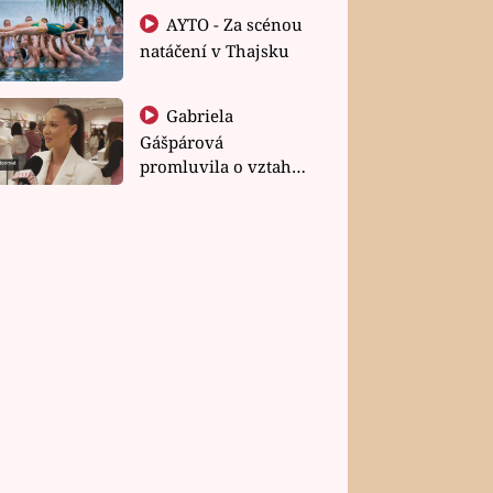
AYTO - Za scénou
natáčení v Thajsku
Gabriela
Gášpárová
promluvila o vztahu
a zakládání rodiny