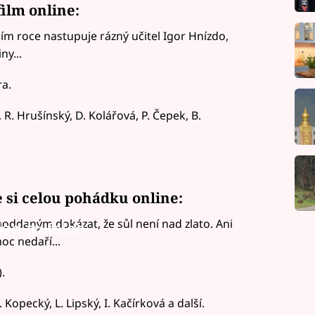
film online:
ím roce nastupuje rázný učitel Igor Hnízdo,
ny...
a.
, R. Hrušínský, D. Kolářová, P. Čepek, B.
e si celou pohádku online:
oddaným dokázat, že sůl není nad zlato. Ani
led to fetch
oc nedaří...
.
opecký, L. Lipský, I. Kačírková a další.