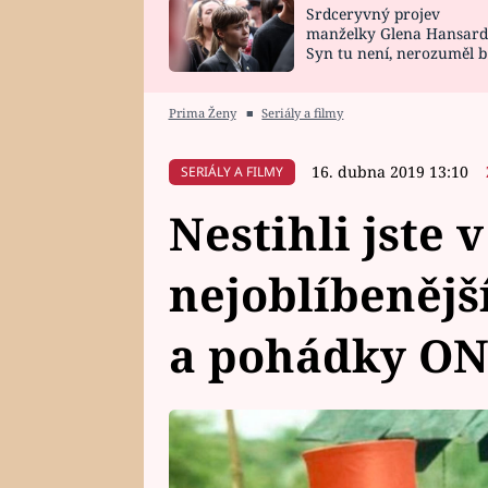
Srdceryvný projev
SNÁŘ
CELEBRITY
manželky Glena Hansard
Syn tu není, nerozuměl b
HOROSKOP NA
VAŘENÍ
tomu, vysvětlila
ROK 2023
Prima Ženy
■
Seriály a filmy
16. dubna 2019 13:10
SERIÁLY A FILMY
Nestihli jste 
nejoblíbenějš
a pohádky ON