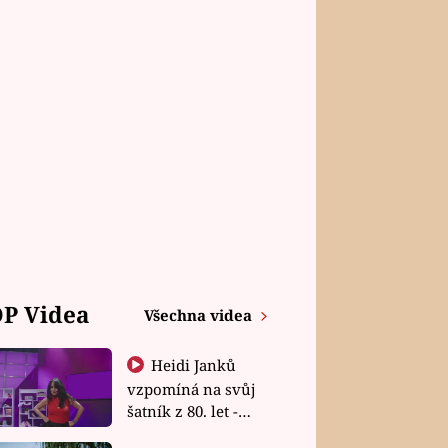
P Videa
Všechna videa
Heidi Janků
vzpomíná na svůj
šatník z 80. let -
Shopaholičky