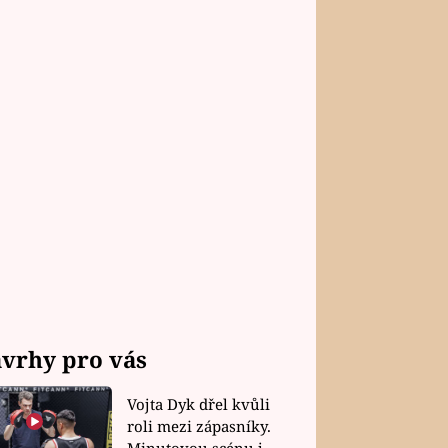
vrhy pro vás
Vojta Dyk dřel kvůli
roli mezi zápasníky.
Minutovou scénu jel