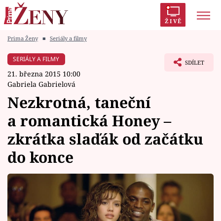
ŽIVĚ
Prima Ženy
■
Seriály a filmy
Trendy:
Polabí
Inspekce
Prostřeno!
AYTO?
SERIÁLY A FILMY
SDÍLET
Módní alarm
Zrádci
Proměny
21. března 2015 10:00
Gabriela Gabrielová
Nezkrotná, taneční
a romantická Honey –
Témata
zkrátka slaďák od začátku
Celebrity
do konce
Vztahy
Seriály