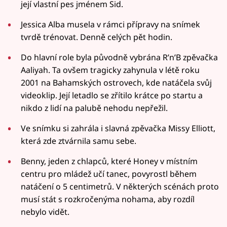
její vlastní pes jménem Sid.
Jessica Alba musela v rámci přípravy na snímek
tvrdě trénovat. Denně celých pět hodin.
Do hlavní role byla původně vybrána R’n’B zpěvačka
Aaliyah. Ta ovšem tragicky zahynula v létě roku
2001 na Bahamských ostrovech, kde natáčela svůj
videoklip. Její letadlo se zřítilo krátce po startu a
nikdo z lidí na palubě nehodu nepřežil.
Ve snímku si zahrála i slavná zpěvačka Missy Elliott,
která zde ztvárnila samu sebe.
Benny, jeden z chlapců, které Honey v místním
centru pro mládež učí tanec, povyrostl během
natáčení o 5 centimetrů. V některých scénách proto
musí stát s rozkročenýma nohama, aby rozdíl
nebylo vidět.