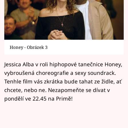
Horoskopy
Sledujte prima+
Filmový festival Karlovy Vary
Pořady
Honey - Obrázek 3
Mámy sobě
Jessica Alba v roli hiphopové tanečnice Honey,
vybroušená choreografie a sexy soundrack.
Přihlášení
Tenhle film vás zkrátka bude tahat ze židle, ať
chcete, nebo ne. Nezapomeňte se dívat v
Sledujte nás
pondělí ve 22.45 na Primě!