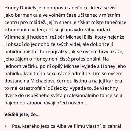
Honey Daniels je hiphopová tanečnice, která se živí
jako barmanka a ve volném čase učí tanec v místním
centru pro mládež. Jejím snem je získat místo tanečnice
v hudebním videu, což se jí opravdu záhy podaří.
Všimne si jí hudební režisér Michael Ellis, který nejenže
ji obsadí do jednoho ze svých videí, ale dokonce jí
nabídne místo choreografky. Jak se ovšem brzy ukáže,
jeho zájem o Honey není čistě profesionální. Na
jednom večírku po ní opilý Michael vyjede a Honey jeho
nabídku kvalitního sexu rázně odmítne. Tím se ovšem
dostane na Michaelovu černou listinu a na její kariéru
to má katastrofální důsledky. Vypadá to, že všechny
dveře do úspěšného světa profesionálního tance se jí
najednou zabouchávají před nosem…
Věděli jste, že…
Psa, kterého Jessica Alba ve filmu vlastní, si zahrál