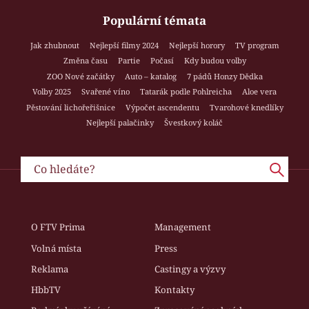
Populární témata
Jak zhubnout
Nejlepší filmy 2024
Nejlepší horory
TV program
Změna času
Partie
Počasí
Kdy budou volby
ZOO Nové začátky
Auto – katalog
7 pádů Honzy Dědka
Volby 2025
Svařené víno
Tatarák podle Pohlreicha
Aloe vera
Pěstování lichořeřišnice
Výpočet ascendentu
Tvarohové knedlíky
Nejlepší palačinky
Švestkový koláč
O FTV Prima
Management
Volná místa
Press
Reklama
Castingy a výzvy
HbbTV
Kontakty