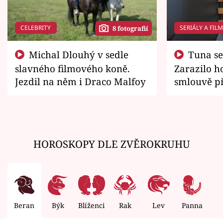
CELEBRITY
SERIÁLY A FIL
8 fotografií
Michal Dlouhý v sedle
Tuna se chtěl vrátit domů.
slavného filmového koně.
Zarazilo ho
Jezdil na něm i Draco Malfoy
smlouvě př
zemřít
HOROSKOPY DLE ZVĚROKRUHU
Beran
Býk
Blíženci
Rak
Lev
Panna
V