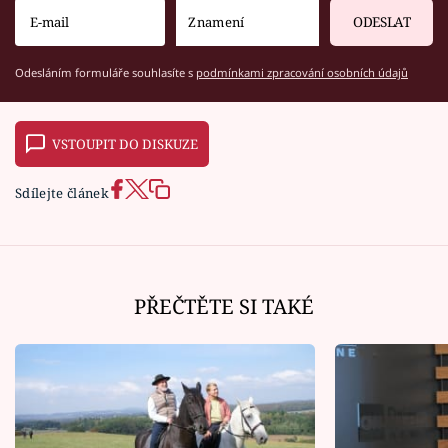
ODESLAT
Odesláním formuláře souhlasíte s
podmínkami zpracování osobních údajů
VSTOUPIT DO DISKUZE
Sdílejte článek
PŘEČTĚTE SI TAKÉ