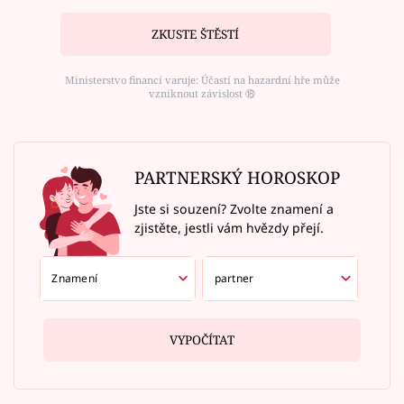
ZKUSTE ŠTĚSTÍ
Ministerstvo financí varuje: Účastí na hazardní hře může
vzniknout závislost ⑱
PARTNERSKÝ HOROSKOP
Jste si souzení? Zvolte znamení a
zjistěte, jestli vám hvězdy přejí.
VYPOČÍTAT