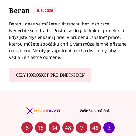
Beran
6. 8. 2026
Berani, dnes se můžete cítit trochu bez inspirace.
Nenechte se odradit. Pusťte se do jakéhokoli projektu, i
když jste myšlenkami jinde. V průběhu „špatné“ práce,
kterou můžete zpočátku chrlit, vám múza jemně přistane
na rameni. Někdy je zapotřebí trocha disciplíny, aby
vedla ke slastné odměně.
CELÝ HOROSKOP PRO DNEŠNÍ DEN
Vaše šťastná čísla
6
15
34
48
7
46
2