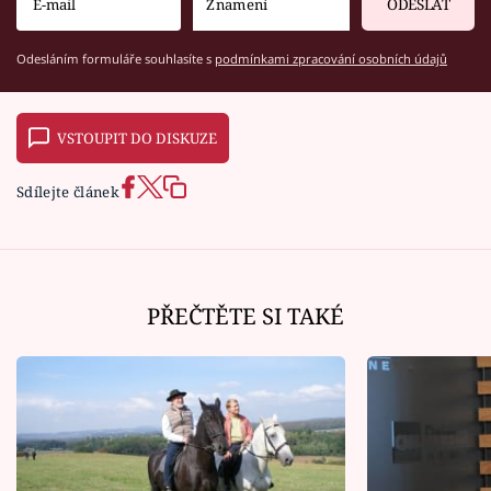
ODESLAT
Odesláním formuláře souhlasíte s
podmínkami zpracování osobních údajů
VSTOUPIT DO DISKUZE
Sdílejte článek
PŘEČTĚTE SI TAKÉ