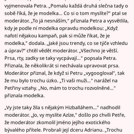
vyjmenovala Petra. „Pomalu každá druhá slečna tady o
sobě říká, že je modelka… Co si o tom myslíte?" ptal se
moderátor. „To já nesnáším," přiznala Petra a vysvětlila,
kdy je podle ní modelka opravdu modelkou: „Když
nafotí nějakou kampaň, pak si může říkat, že je
modelka," dodala. „Jaké jsou trendy, co se týče vzhledu
a úprav?“ chtěl vědět moderátor. „Všechno je větší.
Prsa, rty, zadky se taky vycpávají…" popsala Petra.
Přiznala, že několikrát si nechávala upravovat prsa.
Moderátor přiznal, že když si Petru „vygoogloval", tak
že mu bylo trochu úzko. „Ti vaši muži…" narážel na
Petřiny vztahy. „No, mám to trochu rozvolněné…"
přiznala modelka.
„Vy jste taky žila s nějakým Hizballáhem…" nadhodil
moderátor. „Jo, vy myslíte Azíze," došlo po chvíli Petře,
že moderátor zkomolil jméno jejího exotického
bývalého přítele. Probrali její dceru Adrianu. „Trochu