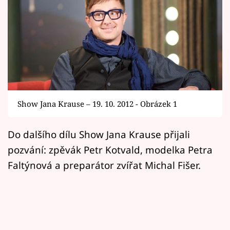
Horoskopy
Sledujte prima+
Filmový festival Karlovy Vary
Pořady
Mámy sobě
Show Jana Krause – 19. 10. 2012 - Obrázek 1
Do dalšího dílu Show Jana Krause přijali
Přihlášení
pozvání: zpěvák Petr Kotvald, modelka Petra
Faltýnová a preparátor zvířat Michal Fišer.
Sledujte nás