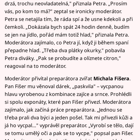
drzá, trochu neovladatelná," přiznala Petra. „Prosím
vás, po kom to má?" zeptal se ironicky moderátor.
Petra se netajila tím, že ráda spí a že usne kdekoli a při
čemkoli. „Dokázala bych spát 24 hodin denně, budím
se jen na jídlo, pořád mám totiž hlad," přiznala Petra.
Moderátora zajímalo, co Petra jí, když ji během spaní
přepadne hlad. „Třeba dva plátky okurky," pobavila
Petra diváky. „Pak se probudíte a olíznete citron,"
reagoval na to moderátor.
Moderátor přivítal preparátora zvířat
Michala Fišera
.
Pan Fišer mu věnoval dárek, „paskvila" – vycpanou
hlavu vyrobenou z kombinace zajíce a srnce. Prohlédli
si spolu exponáty, které pan Fišer přivezl. Moderátora
zajímalo, jak začíná práce preparátora. „Jednou se
třeba prali dva býci a jeden pošel. Tak mi přivezli kůži a
já ho vycpal…" vyprávěl preparátor. „Vyrobí se tělo, dají
se tomu umělý oči a pak se to vycpe," popsal pan Fišer.