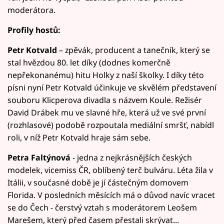
moderátora.
Profily hostů:
Petr Kotvald
– zpěvák, producent a tanečník, který se
stal hvězdou 80. let díky (dodnes komerčně
nepřekonanému) hitu Holky z naší školky. I díky této
písni nyní Petr Kotvald účinkuje ve skvělém představení
souboru Klicperova divadla s názvem Koule. Režisér
David Drábek mu ve slavné hře, která už ve své první
(rozhlasové) podobě rozpoutala mediální smršť, nabídl
roli, v níž Petr Kotvald hraje sám sebe.
Petra Faltýnová
- jedna z nejkrásnějších českých
modelek, vicemiss ČR, oblíbený terč bulváru. Léta žila v
Itálii, v současné době je jí částečným domovem
Florida. V posledních měsících má o důvod navíc vracet
se do Čech - čerstvý vztah s moderátorem Leošem
Marešem, který před časem přestali skrývat...