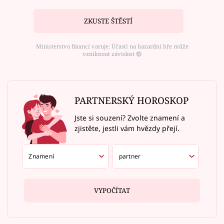
ZKUSTE ŠTĚSTÍ
Ministerstvo financí varuje: Účastí na hazardní hře může
vzniknout závislost ⑱
PARTNERSKÝ HOROSKOP
Jste si souzení? Zvolte znamení a
zjistěte, jestli vám hvězdy přejí.
VYPOČÍTAT