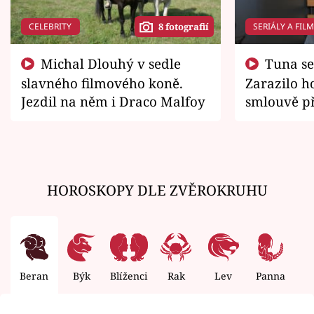
CELEBRITY
SERIÁLY A FIL
8 fotografií
Michal Dlouhý v sedle
Tuna se chtěl vrátit domů.
slavného filmového koně.
Zarazilo ho
Jezdil na něm i Draco Malfoy
smlouvě př
zemřít
HOROSKOPY DLE ZVĚROKRUHU
Beran
Býk
Blíženci
Rak
Lev
Panna
V