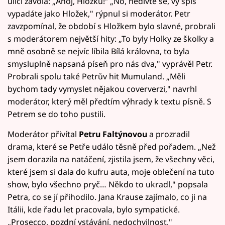
ulici zavolá: „Ahoj, Hložku!“ „No, nedivte se, vy spíš
vypadáte jako Hložek," rýpnul si moderátor. Petr
zavzpomínal, že období s Hložkem bylo slavné, probrali
s moderátorem největší hity: „To byly Holky ze školky a
mně osobně se nejvíc líbila Bílá královna, to byla
smysluplně napsaná píseň pro nás dva," vyprávěl Petr.
Probrali spolu také Petrův hit Mumuland. „Měli
bychom tady vymyslet nějakou coververzi," navrhl
moderátor, který měl předtím výhrady k textu písně. S
Petrem se do toho pustili.
Moderátor přivítal
Petru Faltýnovou
a prozradil
drama, které se Petře událo těsně před pořadem. „Než
jsem dorazila na natáčení, zjistila jsem, že všechny věci,
které jsem si dala do kufru auta, moje oblečení na tuto
show, bylo všechno pryč… Někdo to ukradl," popsala
Petra, co se jí přihodilo. Jana Krause zajímalo, co ji na
Itálii, kde řadu let pracovala, bylo sympatické.
„Prosecco, pozdní vstávání, nedochvilnost,"