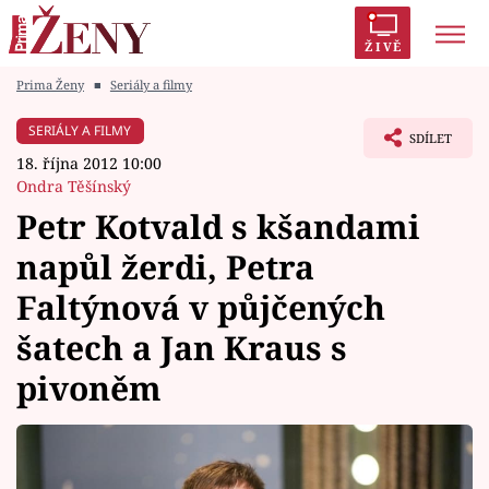
ŽIVĚ
Prima Ženy
■
Seriály a filmy
Trendy:
Polabí
Inspekce
Prostřeno!
AYTO?
SERIÁLY A FILMY
SDÍLET
Módní alarm
Zrádci
Proměny
18. října 2012 10:00
Ondra Těšínský
Petr Kotvald s kšandami
napůl žerdi, Petra
Témata
Faltýnová v půjčených
Celebrity
šatech a Jan Kraus s
pivoněm
Vztahy
Seriály