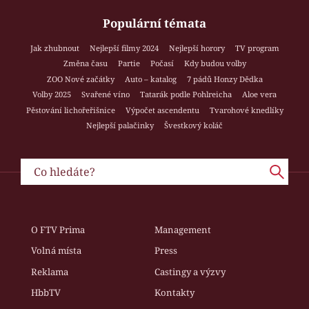
Populární témata
Jak zhubnout
Nejlepší filmy 2024
Nejlepší horory
TV program
Změna času
Partie
Počasí
Kdy budou volby
ZOO Nové začátky
Auto – katalog
7 pádů Honzy Dědka
Volby 2025
Svařené víno
Tatarák podle Pohlreicha
Aloe vera
Pěstování lichořeřišnice
Výpočet ascendentu
Tvarohové knedlíky
Nejlepší palačinky
Švestkový koláč
O FTV Prima
Management
Volná místa
Press
Reklama
Castingy a výzvy
HbbTV
Kontakty