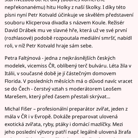
nepřekonanému) hitu Holky z naší školky. I díky této
písni nyní Petr Kotvald účinkuje ve skvělém představení
souboru Klicperova divadla s názvem Koule. Režisér
David Drábek mu ve slavné hře, která už ve své první
(rozhlasové) podobě rozpoutala mediální smršť, nabídl
roli, v níž Petr Kotvald hraje sám sebe.
Petra Faltýnová - jedna z nejkrásnějších českých
modelek, vicemiss ČR, oblíbený terč bulváru. Léta žila v
Itálii, v současné době je jí částečným domovem
Florida. V posledních měsících má o důvod navíc vracet
se do Čech - čerstvý vztah s moderátorem Leošem
Marešem, který před časem přestali skrývat...
Michal Fišer – profesionální preparátor zvířat, jeden z
mála v ČR i v Evropě. Dokáže preparovat ulovená
exotická zvířata, ryby, ptáky i domácí mazlíčky. Mezi
jeho poslední výtvory patří např. legálně ulovená žirafa