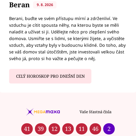
Beran
9. 8. 2026
Berani, buďte ve svém přístupu mírní a zdrženliví. Ve
vzduchu je cítit spousta něhy, na kterou byste se měli
naladit a užívat si ji. Udělejte něco pro zlepšení svého
domova. Usmiřte se s lidmi, se kterými žijete, a vyčistěte
vzduch, aby vztahy byly v budoucnu klidné. Do toho, aby
se váš domov stal útočištěm, jste investovali velkou část
svého já, proto si ho važte a pečujte o něj.
CELÝ HOROSKOP PRO DNEŠNÍ DEN
Vaše šťastná čísla
41
39
12
13
11
46
2