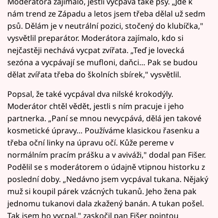
Moderátora zajímalo, jestli vycpává také psy. „Jde k
nám trend ze Západu a letos jsem třeba dělal už sedm
psů. Dělám je v neutrální pozici, stočený do klubíčka,"
vysvětlil preparátor. Moderátora zajímalo, kdo si
nejčastěji nechává vycpat zvířata. „Teď je lovecká
sezóna a vycpávají se mufloni, daňci… Pak se budou
dělat zvířata třeba do školních sbírek," vysvětlil.
Popsal, že také vycpával dva nilské krokodýly.
Moderátor chtěl vědět, jestli s ním pracuje i jeho
partnerka. „Paní se mnou nevycpává, dělá jen takové
kosmetické úpravy… Používáme klasickou řasenku a
třeba oční linky na úpravu očí. Kůže pereme v
normálním pracím prášku a v aviváži," dodal pan Fišer.
Podělil se s moderátorem o údajně vtipnou historku z
poslední doby. „Nedávno jsem vycpával tukana. Nějaký
muž si koupil párek vzácných tukanů. Jeho žena pak
jednomu tukanovi dala zkažený banán. A tukan pošel.
Tak jsem ho vycpal," zaskočil pan Fišer pointou