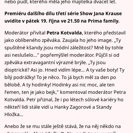
nebo pudl, kterého měla jeho majitelka dvacet let.
Premiéru dalšího dílu třetí série Show Jana Krause
uvidíte v pátek 19. října ve 21.50 na Prima family.
Moderátor přivítal
Petra Kotvalda
, kterého představil
jako oblíbeného zpěváka. Zaujala ho jeho image. „Ty
spuštěné kšandy jsou módní záležitost? Mně by tohle
asi neslušelo…" popřemýšlel moderátor. Půjčil si od
zpěváka extravagantní výrazné brýle. „Ty jsou
dioptrické? Asi jo. Hned vidím lépe… A ty vaše boty! Ty
bílý podrážky! To je něco. To já bych měl za den po
bělobě. A ty hodinky! Hodinky asi nic moc, ale ten
řemen, ten je jako bejk," komentoval moderátor Petra
Kotvalda. Petr přiznal, že i po létech sólové kariéry ho
někteří lidi stále vidí u Hanky Zagorové a Standy
Hložka…
Anebo že se mu stále ještě stává, že na něj někdo na