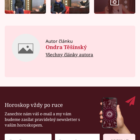
Autor článku
Ondra Těšínský
Všechny články autora
Horoskop vždy po ruce
Zanechte nám váš e-mail a my vám
budeme zasílat pravidelný newsletter s
vaším horoskopem.