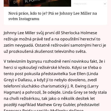
Nová práce, kdo to je? Ptá se Johnny Lee Miller na
svém Instagramu
Johnny Lee Miller svůj první díl Sherlocka Holmese
režíruje možná právě teď a na opouštění herectví to
zatím nevypadá. Ostatně režírování samotnými herci je
už prozkoušená zkušenost televizního světa.
V televizním byznysu rozhodně není novinkou fakt, že i
herci si vyzkoušejí režisérské křeslo. Kdysi se třeba o
tento post pokusila představitelka Sue Ellen (Linda
Grey) v Dallasu, a když jí to nebylo dovoleno, zvedl
telefonní sluchátko charismatický J. R. Ewing (Larry
Hagman) a pohrozil, že odejde. Linda Grey se tedy stala
na chvíli režisérkou, tak jako o několik desítek let
později například Mathew Grey Gubler, představitel
Spencera Reida v seriálu Myšlenky zločince.