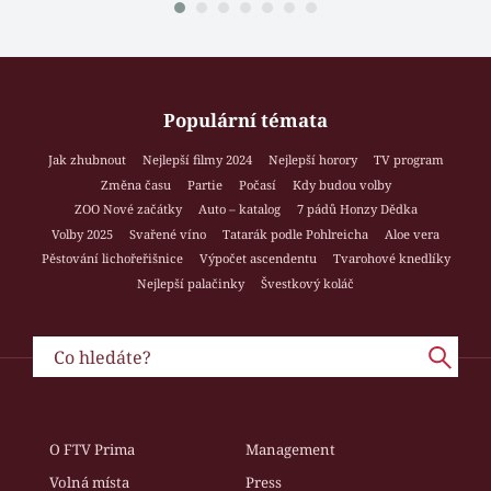
Populární témata
Jak zhubnout
Nejlepší filmy 2024
Nejlepší horory
TV program
Změna času
Partie
Počasí
Kdy budou volby
ZOO Nové začátky
Auto – katalog
7 pádů Honzy Dědka
Volby 2025
Svařené víno
Tatarák podle Pohlreicha
Aloe vera
Pěstování lichořeřišnice
Výpočet ascendentu
Tvarohové knedlíky
Nejlepší palačinky
Švestkový koláč
O FTV Prima
Management
Volná místa
Press