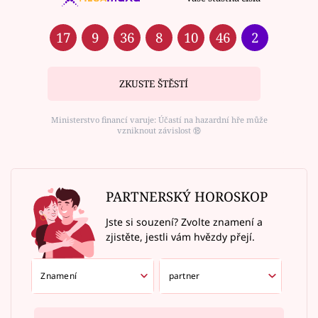
17
9
36
8
10
46
2
ZKUSTE ŠTĚSTÍ
Ministerstvo financí varuje: Účastí na hazardní hře může
vzniknout závislost ⑱
PARTNERSKÝ HOROSKOP
Jste si souzení? Zvolte znamení a
zjistěte, jestli vám hvězdy přejí.