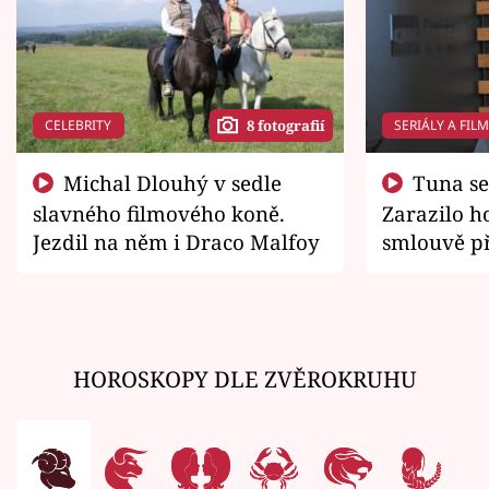
CELEBRITY
SERIÁLY A FIL
8 fotografií
Michal Dlouhý v sedle
Tuna se chtěl vrátit domů.
slavného filmového koně.
Zarazilo ho
Jezdil na něm i Draco Malfoy
smlouvě př
zemřít
HOROSKOPY DLE ZVĚROKRUHU