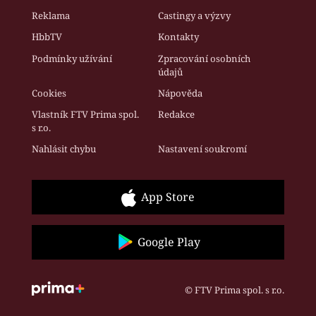
Reklama
Castingy a výzvy
HbbTV
Kontakty
Podmínky užívání
Zpracování osobních
údajů
Cookies
Nápověda
Vlastník FTV Prima spol.
Redakce
s r.o.
Nahlásit chybu
Nastavení soukromí
App Store
Google Play
© FTV Prima spol. s r.o.