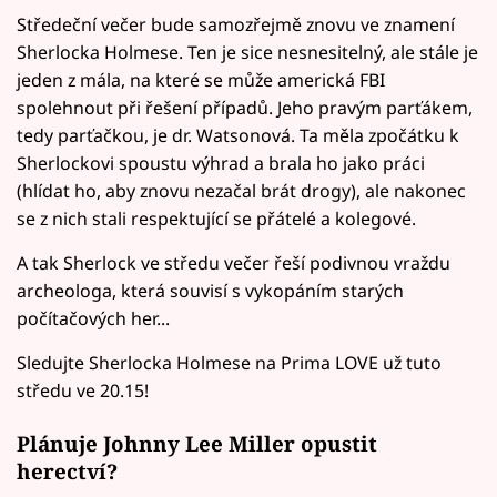
Středeční večer bude samozřejmě znovu ve znamení
Sherlocka Holmese. Ten je sice nesnesitelný, ale stále je
jeden z mála, na které se může americká FBI
spolehnout při řešení případů. Jeho pravým parťákem,
tedy parťačkou, je dr. Watsonová. Ta měla zpočátku k
Sherlockovi spoustu výhrad a brala ho jako práci
(hlídat ho, aby znovu nezačal brát drogy), ale nakonec
se z nich stali respektující se přátelé a kolegové.
A tak Sherlock ve středu večer řeší podivnou vraždu
archeologa, která souvisí s vykopáním starých
počítačových her...
Sledujte Sherlocka Holmese na Prima LOVE už tuto
středu ve 20.15!
Plánuje Johnny Lee Miller opustit
herectví?