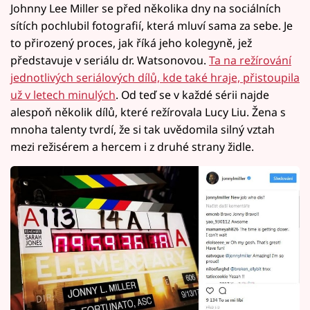
Johnny Lee Miller se před několika dny na sociálních
sítích pochlubil fotografií, která mluví sama za sebe. Je
to přirozený proces, jak říká jeho kolegyně, jež
představuje v seriálu dr. Watsonovou.
Ta na režírování
jednotlivých seriálových dílů, kde také hraje, přistoupila
už v letech minulých
. Od teď se v každé sérii najde
alespoň několik dílů, které režírovala Lucy Liu. Žena s
mnoha talenty tvrdí, že si tak uvědomila silný vztah
mezi režisérem a hercem i z druhé strany židle.