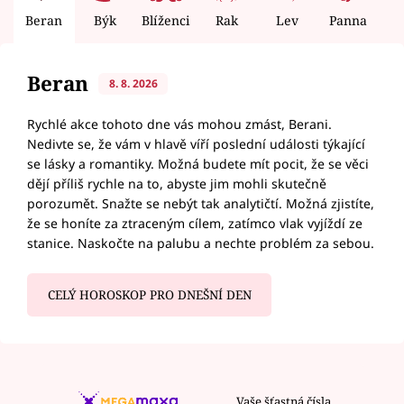
Beran
Býk
Blíženci
Rak
Lev
Panna
V
Beran
8. 8. 2026
Rychlé akce tohoto dne vás mohou zmást, Berani.
Nedivte se, že vám v hlavě víří poslední události týkající
se lásky a romantiky. Možná budete mít pocit, že se věci
dějí příliš rychle na to, abyste jim mohli skutečně
porozumět. Snažte se nebýt tak analytičtí. Možná zjistíte,
že se honíte za ztraceným cílem, zatímco vlak vyjíždí ze
stanice. Naskočte na palubu a nechte problém za sebou.
CELÝ HOROSKOP PRO DNEŠNÍ DEN
Vaše šťastná čísla