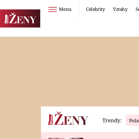
Menu
Celebrity
Vztahy
S
Seriály
Životní styl
ZOO
DIETY A HUBNUTÍ
PROSTŘENO!
CESTOVÁNÍ A
DOVOLENÁ
DUCH
ZDRAVÍ
Trendy:
Pola
Horoskopy
Video
ASTROČLÁNKY
SERIÁLY