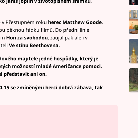
ko Janis Joplin v životopisném snímku
,
e v Přestupném roku
herec
Matthew Goode
.
ou pěknou řádku filmů. Do přední linie
kem
Hon za svobodou
, zaujal pak ale i v
teli
Ve stínu Beethovena.
ového majitele jedné hospůdky, který je
zných možností mladé Američance pomoci.
ěl představit ani on.
0.15 se zmíněnými herci dobrá zábava, tak