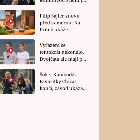
bez dubla
Filip Sajler znovu
před kamerou: Na
Primě ukáže
poctivou kuchyni i
rychlé recepty
Vyřazení se
tentokrát nekonalo.
Dvojčata ale mají po
uzavření třetí etapy
závodu nůž na krku
Šok v Kambodži.
Favoritky Chicas
končí, závod ukázal
svou nejtvrdší tvář