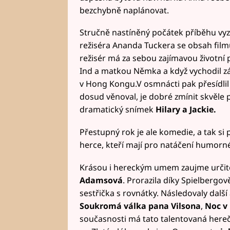
bezchybně naplánovat.
Stručně nastíněný počátek příběhu vyzn
režiséra Ananda Tuckera se obsah film
režisér má za sebou zajímavou životní p
Ind a matkou Němka a když vychodil zá
v Hong Kongu.V osmnácti pak přesídlil
dosud věnoval, je dobré zmínit skvěle po
dramatický snímek
Hilary a Jackie.
Přestupný rok je ale komedie, a tak si 
herce, kteří mají pro natáčení humorn
Krásou i hereckým umem zaujme určit
Adamsová
. Prorazila díky Spielbergo
sestřička s rovnátky. Následovaly další a
Soukromá válka pana Vilsona
,
Noc v
současnosti má tato talentovaná here