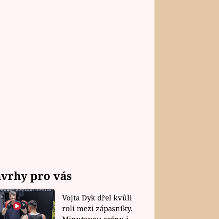
vrhy pro vás
Vojta Dyk dřel kvůli
roli mezi zápasníky.
Minutovou scénu jel