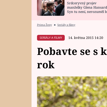
Srdceryvný projev
SNÁŘ
CELEBRITY
manželky Glena Hansard
Syn tu není, nerozuměl b
HOROSKOP NA
VAŘENÍ
tomu, vysvětlila
ROK 2023
Prima Ženy
■
Seriály a filmy
14. května 2015 14:20
SERIÁLY A FILMY
Pobavte se s 
rok