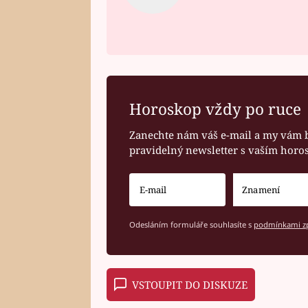
Horoskop vždy po ruce
Zanechte nám váš e-mail a my vám 
pravidelný newsletter s vaším hor
Odesláním formuláře souhlasíte s
podmínkami zp
VSTOUPIT DO DISKUZE