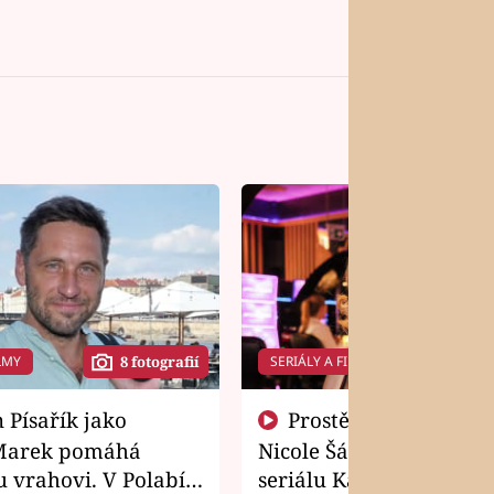
LMY
SERIÁLY A FILMY
8 fotografií
14 f
Prostě si o to řekla! Takhle
Marek pomáhá
Nicole Šáchová získala r
 vrahovi. V Polabí
seriálu Kamarádi