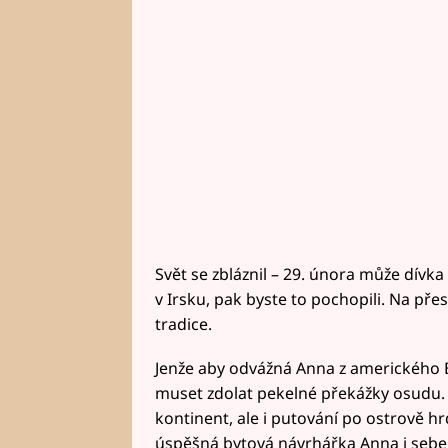
Svět se zbláznil – 29. února může dívka
v Irsku, pak byste to pochopili. Na přes
tradice.
Jenže aby odvážná Anna z amerického 
muset zdolat pekelné překážky osudu. 
kontinent, ale i putování po ostrově hrd
úspěšná bytová návrhářka Anna i sebe 