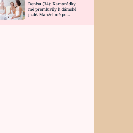
Denisa (34): Kamarádky
mě přemluvily k dámské
jízdě. Manžel mě po
návratu zaskočil