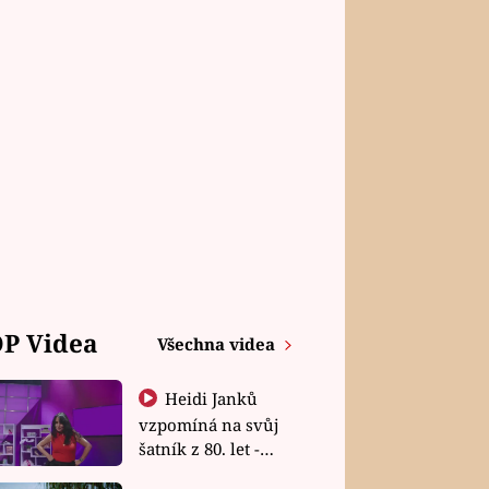
P Videa
Všechna videa
Heidi Janků
vzpomíná na svůj
šatník z 80. let -
Shopaholičky