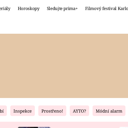
eriály
Horoskopy
Sledujte prima+
Filmový festival Karl
Celebrity
Recept
MÓDA A KRÁSA
HLAVNÍ JÍ
VZTAHY A SEX
SLADKÉ
PRIMA MAMINKA
ZDRAVÉ
bí
Inspekce
Prostřeno!
AYTO?
Módní alarm
Fresh
Living
RECEPTY
BYDLENÍ