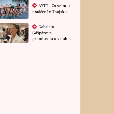
AYTO - Za scénou
natáčení v Thajsku
Gabriela
Gášpárová
promluvila o vztahu
a zakládání rodiny