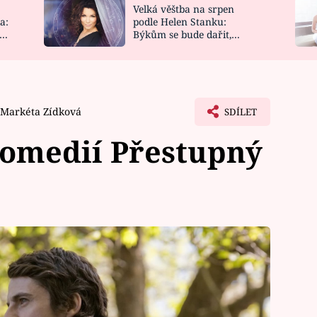
Velká věštba na srpen
NOVINKY
ZAHRADA
a:
podle Helen Stanku:
y
Býkům se bude dařit,
VIDEORECEPTY
DESIGN
Vodnáře čeká jízda
Markéta Zídková
SDÍLET
komedií Přestupný