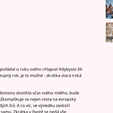
 požádat o ruku svého chlapce! Kdybyste žili
tupný rok, je to možné - zkrátka stará irská
Bostonu dostihla včas svého milého, bude
Zkomplikuje se nejen cesta na evropský
ých Irů. A co víc, ve výsledku zaskočí
samu. Zkrátka v životě se nedá vše