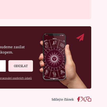
budeme zasílat
oskopem.
ODESLAT
racování osobních údajů
Sdílejte článek