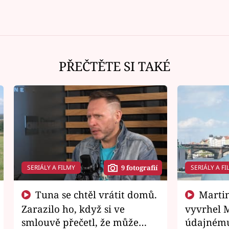
PŘEČTĚTE SI TAKÉ
SERIÁLY A FILMY
SERIÁLY A FI
9 fotografií
Tuna se chtěl vrátit domů.
Martin Písařík jako
Zarazilo ho, když si ve
vyvrhel 
smlouvě přečetl, že může
údajnému