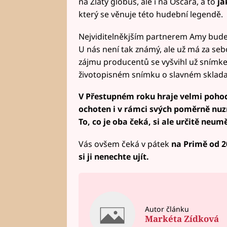
na Zlatý glóbus, ale i na Oscara, a to
ja
který se věnuje této hudební legendě.
Nejviditelněkjším partnerem Amy bud
U nás není tak známý, ale už má za seb
zájmu producentů se vyšvihl už sním
životopisném snímku o slavném sklada
V Přestupném roku hraje velmi pohod
ochoten i v rámci svých poměrně nu
To, co je oba čeká, si ale určitě neum
Vás ovšem čeká v pátek
na Primě od 2
si ji nenechte ujít.
Autor článku
Markéta Zídková