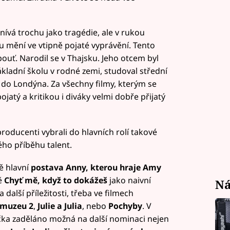
ívá trochu jako tragédie, ale v rukou
u mění ve vtipně pojaté vyprávění. Tento
ouť. Narodil se v Thajsku. Jeho otcem byl
kladní školu v rodné zemi, studoval střední
 do Londýna. Za všechny filmy, kterým se
jatý a kritikou i diváky velmi dobře přijatý
producenti vybrali do hlavních rolí takové
ého příběhu talent.
ě hlavní
postava Anny, kterou hraje Amy
vě
Chyť mě, když to dokážeš
jako naivní
Ná
 další příležitosti, třeba ve filmech
 muzeu 2
,
Julie a Julia
, nebo
Pochyby
. V
čka zaděláno možná na další nominaci nejen