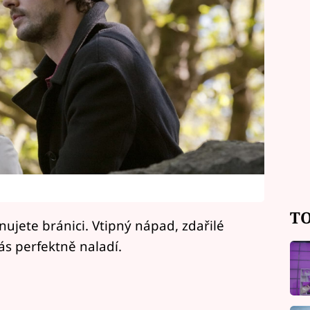
TO
nujete bránici. Vtipný nápad, zdařilé
ás perfektně naladí.