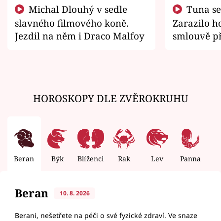
Michal Dlouhý v sedle
Tuna se chtěl vrátit domů.
slavného filmového koně.
Zarazilo ho
Jezdil na něm i Draco Malfoy
smlouvě př
zemřít
HOROSKOPY DLE ZVĚROKRUHU
Beran
Býk
Blíženci
Rak
Lev
Panna
V
Beran
10. 8. 2026
Berani, nešetřete na péči o své fyzické zdraví. Ve snaze