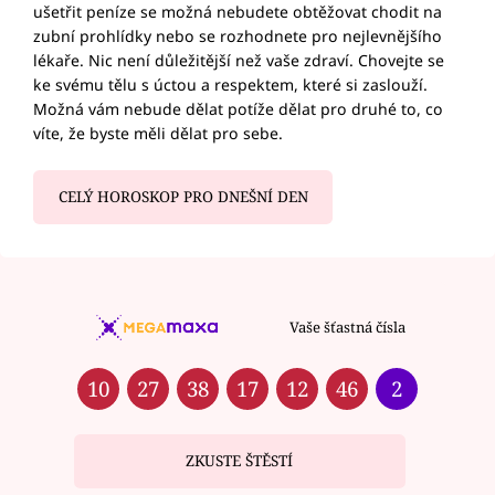
ušetřit peníze se možná nebudete obtěžovat chodit na
zubní prohlídky nebo se rozhodnete pro nejlevnějšího
lékaře. Nic není důležitější než vaše zdraví. Chovejte se
ke svému tělu s úctou a respektem, které si zaslouží.
Možná vám nebude dělat potíže dělat pro druhé to, co
víte, že byste měli dělat pro sebe.
CELÝ HOROSKOP PRO DNEŠNÍ DEN
Vaše šťastná čísla
10
27
38
17
12
46
2
ZKUSTE ŠTĚSTÍ