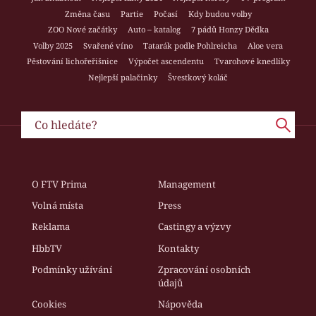
Změna času
Partie
Počasí
Kdy budou volby
ZOO Nové začátky
Auto – katalog
7 pádů Honzy Dědka
Volby 2025
Svařené víno
Tatarák podle Pohlreicha
Aloe vera
Pěstování lichořeřišnice
Výpočet ascendentu
Tvarohové knedlíky
Nejlepší palačinky
Švestkový koláč
O FTV Prima
Management
Volná místa
Press
Reklama
Castingy a výzvy
HbbTV
Kontakty
Podmínky užívání
Zpracování osobních
údajů
Cookies
Nápověda