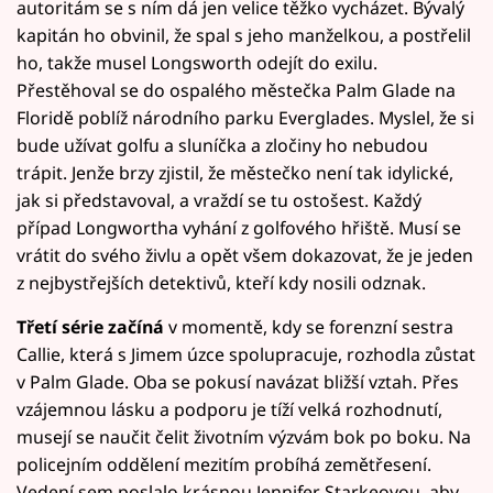
autoritám se s ním dá jen velice těžko vycházet. Bývalý
kapitán ho obvinil, že spal s jeho manželkou, a postřelil
ho, takže musel Longsworth odejít do exilu.
Přestěhoval se do ospalého městečka Palm Glade na
Floridě poblíž národního parku Everglades. Myslel, že si
bude užívat golfu a sluníčka a zločiny ho nebudou
trápit. Jenže brzy zjistil, že městečko není tak idylické,
jak si představoval, a vraždí se tu ostošest. Každý
případ Longwortha vyhání z golfového hřiště. Musí se
vrátit do svého živlu a opět všem dokazovat, že je jeden
z nejbystřejších detektivů, kteří kdy nosili odznak.
Třetí série začíná
v momentě, kdy se forenzní sestra
Callie, která s Jimem úzce spolupracuje, rozhodla zůstat
v Palm Glade. Oba se pokusí navázat bližší vztah. Přes
vzájemnou lásku a podporu je tíží velká rozhodnutí,
musejí se naučit čelit životním výzvám bok po boku. Na
policejním oddělení mezitím probíhá zemětřesení.
Vedení sem poslalo krásnou Jennifer Starkeovou, aby