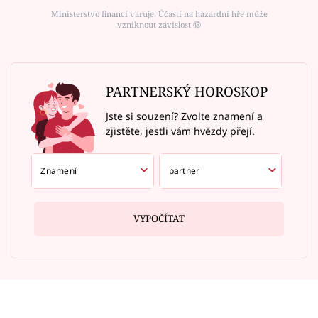
Ministerstvo financí varuje: Účastí na hazardní hře může
vzniknout závislost ⑱
PARTNERSKÝ HOROSKOP
Jste si souzení? Zvolte znamení a
zjistěte, jestli vám hvězdy přejí.
VYPOČÍTAT