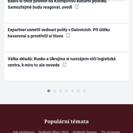
Babiš si chce posvítit na Klempířovu kulturní politiku.
Samozřejmě budu reagovat, uvedl
Expartner usmrtil vedoucí pošty v Dalovicích. Při útěku
havaroval a prostřelil si hlavu
Válka skladů: Rusko a Ukrajina si navzájem ničí logistická
centra, k míru to ale nevede
Populární témata
Jak zhubnout
Nejlepší filmy 2024
Nejlepší horory
TV program