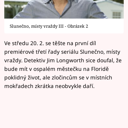
Horoskopy
Sledujte prima+
Slunečno, místy vraždy III - Obrázek 2
Filmový festival Karlovy Vary
Ve středu 20. 2. se těšte na první díl
Pořady
premiérové třetí řady seriálu Slunečno, místy
Mámy sobě
vraždy. Detektiv Jim Longworth sice doufal, že
bude mít v ospalém městečku na Floridě
Přihlášení
poklidný život, ale zločincům se v místních
mokřadech zkrátka neobvykle daří.
Sledujte nás