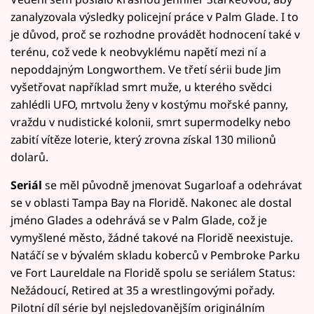
zanalyzovala výsledky policejní práce v Palm Glade. I to
je důvod, proč se rozhodne provádět hodnocení také v
terénu, což vede k neobvyklému napětí mezi ní a
nepoddajným Longworthem. Ve třetí sérii bude Jim
vyšetřovat například smrt muže, u kterého svědci
zahlédli UFO, mrtvolu ženy v kostýmu mořské panny,
vraždu v nudistické kolonii, smrt supermodelky nebo
zabití vítěze loterie, který zrovna získal 130 milionů
dolarů.
Seriál
se měl původně jmenovat Sugarloaf a odehrávat
se v oblasti Tampa Bay na Floridě. Nakonec ale dostal
jméno Glades a odehrává se v Palm Glade, což je
vymyšlené město, žádné takové na Floridě neexistuje.
Natáčí se v bývalém skladu koberců v Pembroke Parku
ve Fort Laureldale na Floridě spolu se seriálem Status:
Nežádoucí, Retired at 35 a wrestlingovými pořady.
Pilotní díl série byl nejsledovanějším originálním