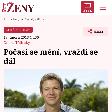
ŽIVĚ
Prima Ženy
■
Seriály a filmy
Trendy:
Polabí
Inspekce
Prostřeno!
AYTO?
SERIÁLY A FILMY
SDÍLET
Módní alarm
Zrádci
Proměny
18. února 2013 14:50
Ondra Těšínský
Počasí se mění, vraždí se
dál
Témata
Celebrity
Vztahy
Seriály