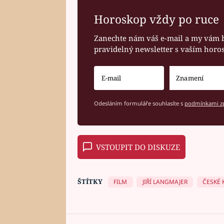
Horoskop vždy po ruce
Zanechte nám váš e-mail a my vám 
pravidelný newsletter s vaším hor
Odesláním formuláře souhlasíte s
podmínkami zp
VSTOUPIT DO DISKUZE
ŠTÍTKY
FILM
JIŘÍ LANGMAJER
ČESKÉ 