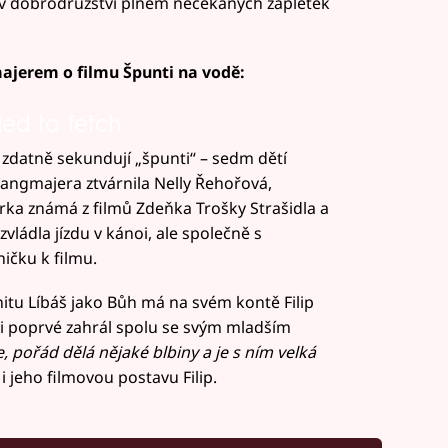
i v dobrodružství plném nečekaných zápletek
majerem o filmu Špunti na vodě:
led to fetch
datně sekundují „špunti“ – sedm dětí
Langmajera ztvárnila Nelly Řehořová,
rka známá z filmů Zdeňka Trošky Strašidla a
ládla jízdu v kánoi, ale společně s
ničku k filmu.
itu Líbáš jako Bůh má na svém kontě Filip
i poprvé zahrál spolu se svým mladším
, pořád dělá nějaké blbiny a je s ním velká
i jeho filmovou postavu Filip.