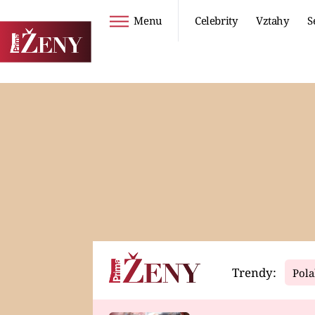
Menu
Celebrity
Vztahy
S
Seriály
Životní styl
ZOO
DIETY A HUBNUTÍ
PROSTŘENO!
CESTOVÁNÍ A
DOVOLENÁ
DUCH
ZDRAVÍ
Trendy:
Pola
Horoskopy
Video
ASTROČLÁNKY
SERIÁLY