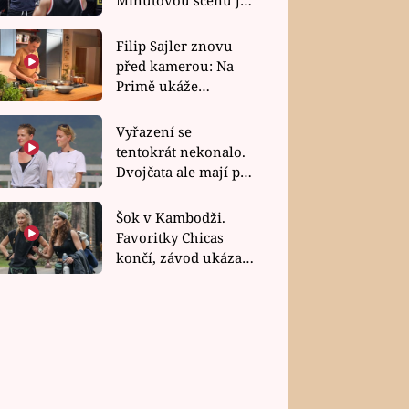
bez dubla
Filip Sajler znovu
před kamerou: Na
Primě ukáže
poctivou kuchyni i
rychlé recepty
Vyřazení se
tentokrát nekonalo.
Dvojčata ale mají po
uzavření třetí etapy
závodu nůž na krku
Šok v Kambodži.
Favoritky Chicas
končí, závod ukázal
svou nejtvrdší tvář