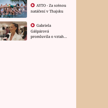
AYTO - Za scénou
natáčení v Thajsku
Gabriela
Gášpárová
promluvila o vztahu
a zakládání rodiny