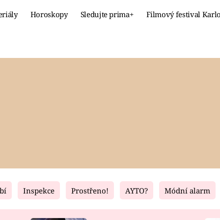
eriály
Horoskopy
Sledujte prima+
Filmový festival Karl
Celebrity
Recept
MÓDA A KRÁSA
HLAVNÍ JÍ
VZTAHY A SEX
SLADKÉ
PRIMA MAMINKA
ZDRAVÉ
bí
Inspekce
Prostřeno!
AYTO?
Módní alarm
Fresh
Living
RECEPTY
BYDLENÍ