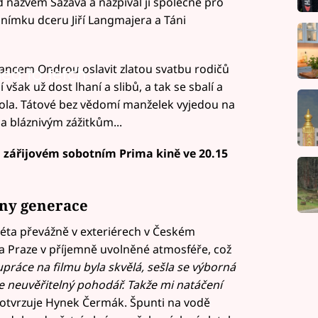
d názvem Sázava a nazpíval ji společně pro
snímku dceru Jiří Langmajera a Táni
trancem Ondrou oslavit zlatou svatbu rodičů
led to fetch
však už dost lhaní a slibů, a tak se sbalí a
kola. Tátové bez vědomí manželek vyjedou na
 a bláznivým zážitkům...
m zářijovém sobotním Prima kině ve 20.15
hny generace
léta převážně v exteriérech v Českém
 a Praze v příjemně uvolněné atmosféře, což
práce na filmu byla skvělá, sešla se výborná
je neuvěřitelný pohodář. Takže mi natáčení
potvrzuje Hynek Čermák. Špunti na vodě