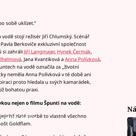
o sobě uklízet.”
odě stojí režisér Jiří Chlumský. Scénář
Pavla Berkoviče exkluzivní společnost
 si zahráli
Jiří Langmajer
,
Hynek Čermák
,
ilhelmová
, Jana Kvantiková a
Anna Polívková
,
puntech na vodě označila za „životní
atky neměla Anna Polívková v té době ani
spiraci proto hledala u svých kamarádek,
již bohatou praxi.
vkou nejen o filmu Špunti na vodě:
Ná
jejichž zlaté svatbě to vlastně všechno
led to fetch
nošt Goldflam.