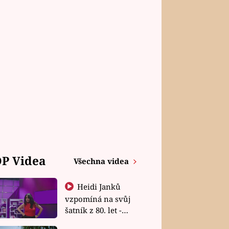
P Videa
Všechna videa
Heidi Janků
vzpomíná na svůj
šatník z 80. let -
Shopaholičky