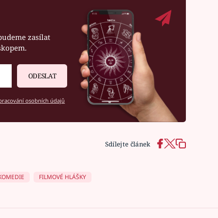
budeme zasílat
oskopem.
ODESLAT
racování osobních údajů
Sdílejte článek
KOMEDIE
FILMOVÉ HLÁŠKY