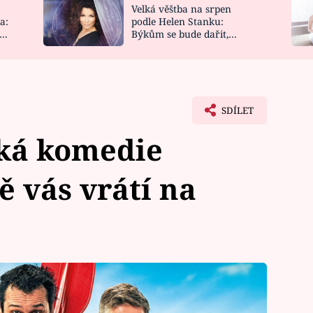
Velká věštba na srpen
NOVINKY
ZAHRADA
a:
podle Helen Stanku:
y
Býkům se bude dařit,
VIDEORECEPTY
DESIGN
Vodnáře čeká jízda
SDÍLET
ká komedie
ě vás vrátí na