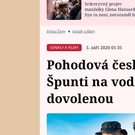
Srdceryvný projev
SNÁŘ
CELEBRITY
manželky Glena Hansard
Syn tu není, nerozuměl b
HOROSKOP NA
VAŘENÍ
tomu, vysvětlila
ROK 2023
Prima Ženy
■
Seriály a filmy
5. září 2020 01:35
SERIÁLY A FILMY
Pohodová čes
Špunti na vod
dovolenou