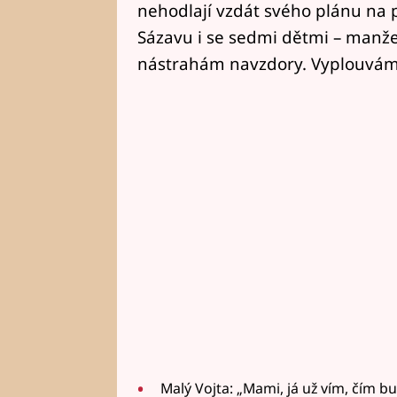
nehodlají vzdát svého plánu na 
Sázavu i se sedmi dětmi – manž
nástrahám navzdory. Vyplouváme 
Malý Vojta: „Mami, já už vím, čím b