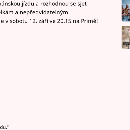
pánskou jízdu a rozhodnou se sjet
elkám a nepředvídatelným
v sobotu 12. září ve 20.15 na Primě!
udu.”