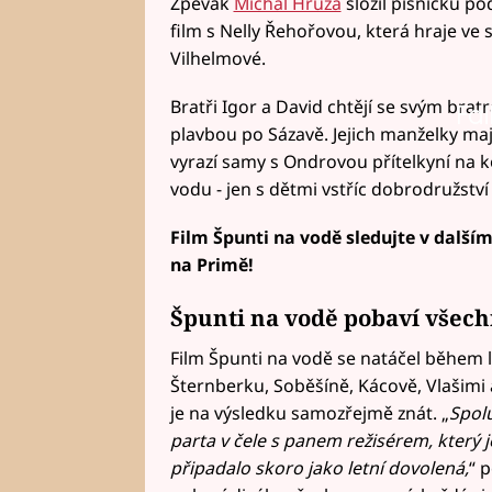
Zpěvák
Michal Hrůza
složil písničku po
film s Nelly Řehořovou, která hraje ve 
Vilhelmové.
Bratři Igor a David chtějí se svým bra
Fai
plavbou po Sázavě. Jejich manželky mají 
vyrazí samy s Ondrovou přítelkyní na 
vodu - jen s dětmi vstříc dobrodružství
Film Špunti na vodě sledujte v další
na Primě!
Špunti na vodě pobaví všec
Film Špunti na vodě se natáčel během 
Šternberku, Soběšíně, Kácově, Vlašimi
je na výsledku samozřejmě znát. „
Spolu
parta v čele s panem režisérem, který 
připadalo skoro jako letní dovolená,
“ 