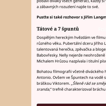
pobaví diváky všech generací, každý s
a zábavných rozuzlení najde to své.
Pusťte si také rozhovor s Jiřím Lang
Tátové a 7 špuntů
Fai
Dospělým hereckým hvězdám ve filmu z
různého věku. Pubertální dceru Jiřího 
talentovaná herečka, zpěvačka a bloge
Babovřesky. Nelly nejenže neohroženě zv
Michalem Hrůzou nazpívala i titulní pís
Bohatou filmografii včetně diváckého h
Antonio. Ovšem ve Špuntech na vodě s
bráškou Viktorem. „
Šíleně rád se směje
sranda,
“ trefně charakterizoval bráchu 