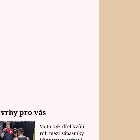
vrhy pro vás
Vojta Dyk dřel kvůli
roli mezi zápasníky.
Minutovou scénu jel