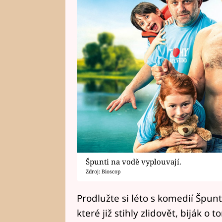
Špunti na vodě vyplouvají.
Zdroj: Bioscop
Prodlužte si léto s komedií Špu
které již stihly zlidovět, biják o 