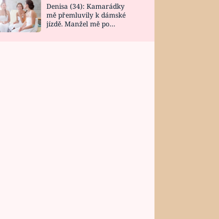
Denisa (34): Kamarádky
mě přemluvily k dámské
jízdě. Manžel mě po
návratu zaskočil