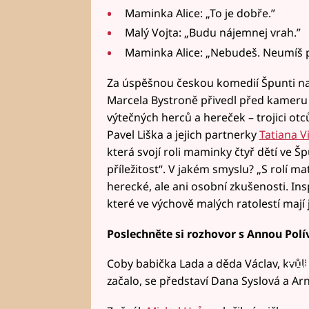
Maminka Alice: „To je dobře.”
Malý Vojta: „Budu nájemnej vrah.”
Maminka Alice: „Nebudeš. Neumíš p
Za úspěšnou českou komedií Špunti na v
Marcela Bystroně přivedl před kameru 
výtečných herců a hereček – trojici otců
Pavel Liška a jejich partnerky
Tatiana V
která svojí roli maminky čtyř dětí ve Š
příležitost“. V jakém smyslu? „S rolí m
herecké, ale ani osobní zkušenosti. In
které ve výchově malých ratolestí mají 
Poslechněte si rozhovor s Annou Polí
Coby babička Lada a děda Václav, kvůli 
Fai
začalo, se představí Dana Syslová a Ar