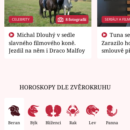
CELEBRITY
SERIÁLY A FIL
8 fotografií
Michal Dlouhý v sedle
Tuna se chtěl vrátit domů.
slavného filmového koně.
Zarazilo ho
Jezdil na něm i Draco Malfoy
smlouvě př
zemřít
HOROSKOPY DLE ZVĚROKRUHU
Beran
Býk
Blíženci
Rak
Lev
Panna
V