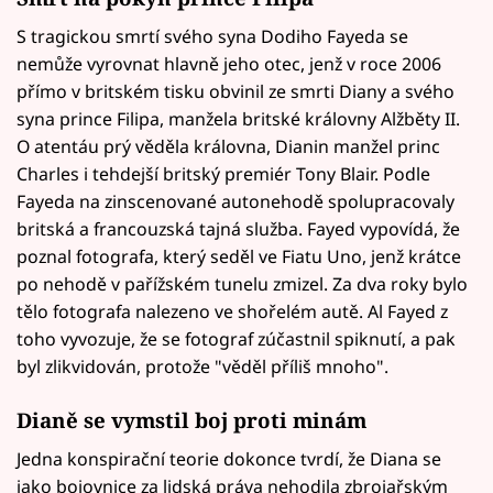
S tragickou smrtí svého syna Dodiho Fayeda se
nemůže vyrovnat hlavně jeho otec, jenž v roce 2006
přímo v britském tisku obvinil ze smrti Diany a svého
syna prince Filipa, manžela britské královny Alžběty II.
O atentáu prý věděla královna, Dianin manžel princ
Charles i tehdejší britský premiér Tony Blair. Podle
Fayeda na zinscenované autonehodě spolupracovaly
britská a francouzská tajná služba. Fayed vypovídá, že
poznal fotografa, který seděl ve Fiatu Uno, jenž krátce
po nehodě v pařížském tunelu zmizel. Za dva roky bylo
tělo fotografa nalezeno ve shořelém autě. Al Fayed z
toho vyvozuje, že se fotograf zúčastnil spiknutí, a pak
byl zlikvidován, protože "věděl příliš mnoho".
Dianě se vymstil boj proti minám
Jedna konspirační teorie dokonce tvrdí, že Diana se
jako bojovnice za lidská práva nehodila zbrojařským