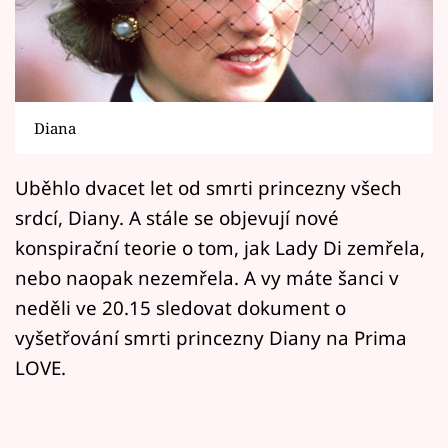
Horoskopy
Sledujte prima+
Filmový festival Karlovy Vary
Diana
Pořady
Uběhlo dvacet let od smrti princezny všech
Mámy sobě
srdcí, Diany. A stále se objevují nové
konspirační teorie o tom, jak Lady Di zemřela,
Přihlášení
nebo naopak nezemřela. A vy máte šanci v
neděli ve 20.15 sledovat dokument o
vyšetřování smrti princezny Diany na Prima
Sledujte nás
LOVE.