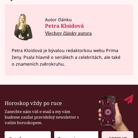
Autor článku
Petra Kloidová
Všechny články autora
Petra Kloidová je bývalou redaktorkou webu Prima
ženy. Psala hlavně o seriálech a celebritách, ale také
o znameních zvěrokruhu.
Horoskop vždy po ruce
Zanechte nám váš e-mail a my vám
budeme zasílat pravidelný newsletter s
vaším horoskopem.