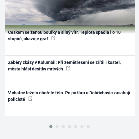
Českem se ženou bouřky a silný vítr. Teplota spadla i o 10
stupňů, ukazuje graf
Záběry zkázy v Kolumbii: Při zemětřesení se zřítil i kostel,
města hlásí desítky mrtvých
V chatce leželo ohořelé tělo. Po požáru u Dobřichovic zasahují
policisté