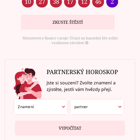
10
27
38
17
12
46
2
ZKUSTE ŠTĚSTÍ
Ministerstvo financí varuje: Účastí na hazardní hře může
vzniknout závislost ⑱
PARTNERSKÝ HOROSKOP
Jste si souzení? Zvolte znamení a
zjistěte, jestli vám hvězdy přejí.
VYPOČÍTAT