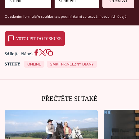
ODESLAT
Odesláním formuláře souhlasíte s
podmínkami zpracování osobních údajů
VSTOUPIT DO DISKUZE
Sdílejte článek
ŠTÍTKY
ONLINE
SMRT PRINCEZNY DIANY
PŘEČTĚTE SI TAKÉ