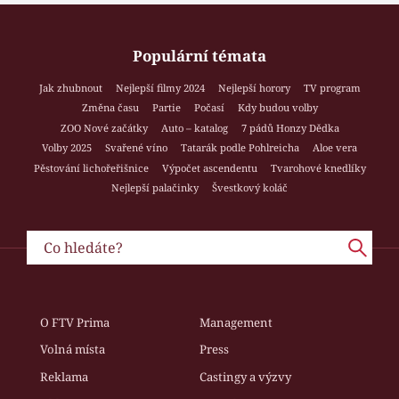
Populární témata
Jak zhubnout
Nejlepší filmy 2024
Nejlepší horory
TV program
Změna času
Partie
Počasí
Kdy budou volby
ZOO Nové začátky
Auto – katalog
7 pádů Honzy Dědka
Volby 2025
Svařené víno
Tatarák podle Pohlreicha
Aloe vera
Pěstování lichořeřišnice
Výpočet ascendentu
Tvarohové knedlíky
Nejlepší palačinky
Švestkový koláč
O FTV Prima
Management
Volná místa
Press
Reklama
Castingy a výzvy