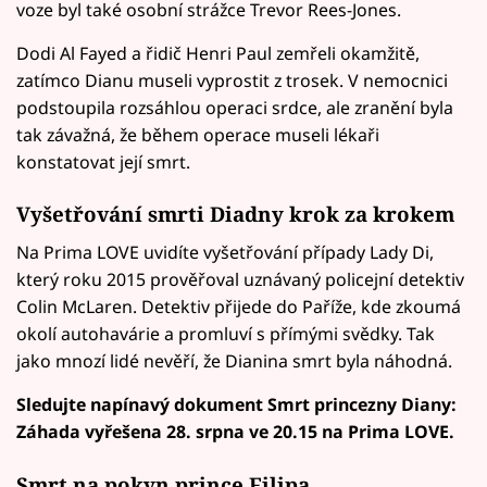
voze byl také osobní strážce Trevor Rees-Jones.
Dodi Al Fayed a řidič Henri Paul zemřeli okamžitě,
zatímco Dianu museli vyprostit z trosek. V nemocnici
podstoupila rozsáhlou operaci srdce, ale zranění byla
tak závažná, že během operace museli lékaři
konstatovat její smrt.
Vyšetřování smrti Diadny krok za krokem
Na Prima LOVE uvidíte vyšetřování případy Lady Di,
který roku 2015 prověřoval uznávaný policejní detektiv
Colin McLaren. Detektiv přijede do Paříže, kde zkoumá
okolí autohavárie a promluví s přímými svědky. Tak
jako mnozí lidé nevěří, že Dianina smrt byla náhodná.
Sledujte napínavý dokument Smrt princezny Diany:
Záhada vyřešena 28. srpna ve 20.15 na Prima LOVE.
Smrt na pokyn prince Filipa