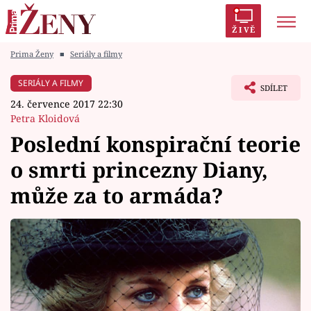
ŽIVĚ
Prima Ženy
■
Seriály a filmy
Trendy:
Polabí
Inspekce
Prostřeno!
AYTO?
SERIÁLY A FILMY
SDÍLET
Módní alarm
Zrádci
Proměny
24. července 2017 22:30
Petra Kloidová
Poslední konspirační teorie
o smrti princezny Diany,
Témata
může za to armáda?
Celebrity
Vztahy
Seriály