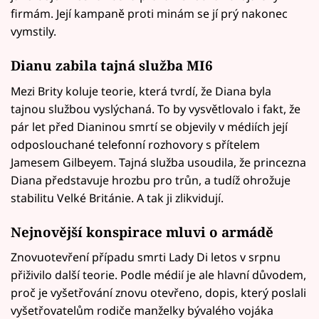
firmám. Její kampaně proti minám se jí prý nakonec
vymstily.
Dianu zabila tajná služba MI6
Mezi Brity koluje teorie, která tvrdí, že Diana byla
tajnou službou vyslýchaná. To by vysvětlovalo i fakt, že
pár let před Dianinou smrtí se objevily v médiích její
odposlouchané telefonní rozhovory s přítelem
Jamesem Gilbeyem. Tajná služba usoudila, že princezna
Diana představuje hrozbu pro trůn, a tudíž ohrožuje
stabilitu Velké Británie. A tak ji zlikvidují.
Nejnovější konspirace mluvi o armádě
Znovuotevření případu smrti Lady Di letos v srpnu
přiživilo další teorie. Podle médií je ale hlavní důvodem,
proč je vyšetřování znovu otevřeno, dopis, který poslali
vyšetřovatelům rodiče manželky bývalého vojáka