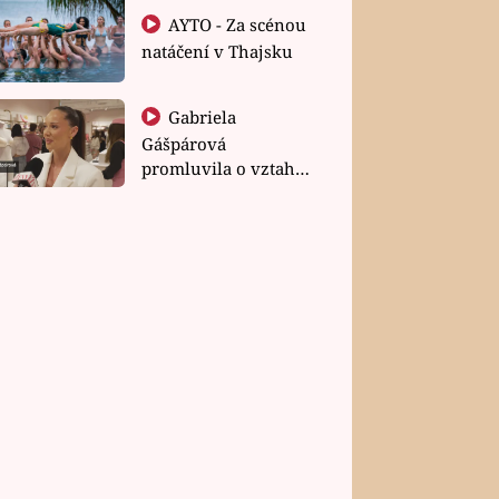
AYTO - Za scénou
natáčení v Thajsku
Gabriela
Gášpárová
promluvila o vztahu
a zakládání rodiny