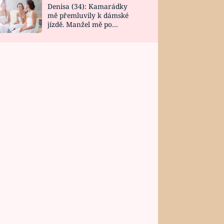
Denisa (34): Kamarádky
mě přemluvily k dámské
jízdě. Manžel mě po
návratu zaskočil