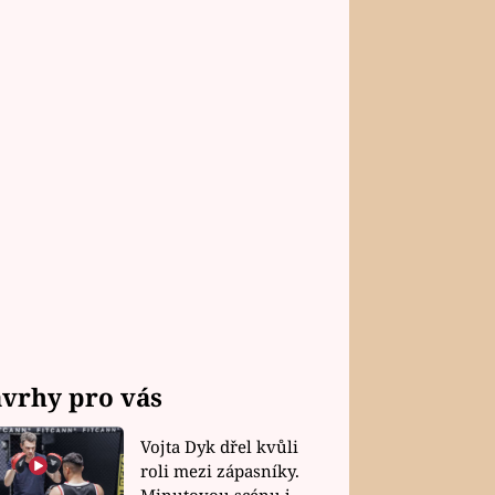
vrhy pro vás
Vojta Dyk dřel kvůli
roli mezi zápasníky.
Minutovou scénu jel