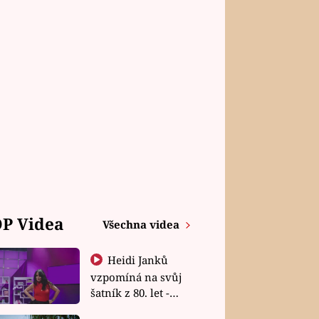
P Videa
Všechna videa
Heidi Janků
vzpomíná na svůj
šatník z 80. let -
Shopaholičky