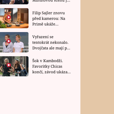
bez dubla
Filip Sajler znovu
před kamerou: Na
Primě ukáže
poctivou kuchyni i
rychlé recepty
Vyřazení se
tentokrát nekonalo.
Dvojčata ale mají po
uzavření třetí etapy
závodu nůž na krku
Šok v Kambodži.
Favoritky Chicas
končí, závod ukázal
svou nejtvrdší tvář