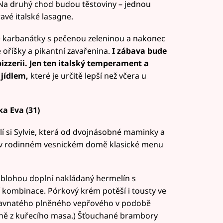
y. Na druhý chod budou těstoviny – jednou
vé italské lasagne.
ké karbanátky s pečenou zeleninou a nakonec
é oříšky a pikantní zavařenina.
I zábava bude
pizzerii. Jen ten italský temperament a
 jídlem,
které je určitě lepší než včera u
a Eva (31)
í si Sylvie, která od dvojnásobné maminky a
á v rodinném vesnickém domě klasické menu
oblohou doplní nakládaný hermelín s
 kombinace. Pórkový krém potěší i tousty ve
 šťavnatého plněného vepřového v podobě
čně z kuřecího masa.) Šťouchané brambory