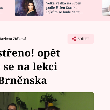
Velká věštba na srpen
NOVINKY
ZAHRADA
a:
podle Helen Stanku:
y
Býkům se bude dařit,
VIDEORECEPTY
DESIGN
Vodnáře čeká jízda
arkéta Zídková
SDÍLET
třeno! opět
 se na lekci
 Brněnska