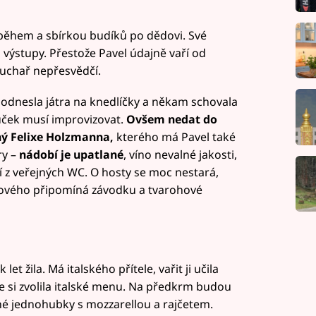
íběhem a sbírkou budíků po dědovi. Své
výstupy. Přestože Pavel údajně vaří od
kuchař nepřesvědčí.
 odnesla játra na knedlíčky a někam schovala
uček musí improvizovat.
Ovšem nedat do
ný Felixe Holzmanna,
kterého má Pavel také
ry –
nádobí je upatlané
, víno nevalné jakosti,
 z veřejných WC. O hosty se moc nestará,
epřového připomíná závodku a tvarohové
 let žila. Má italského přítele, vařit ji učila
e si zvolila italské menu. Na předkrm budou
é jednohubky s mozzarellou a rajčetem.