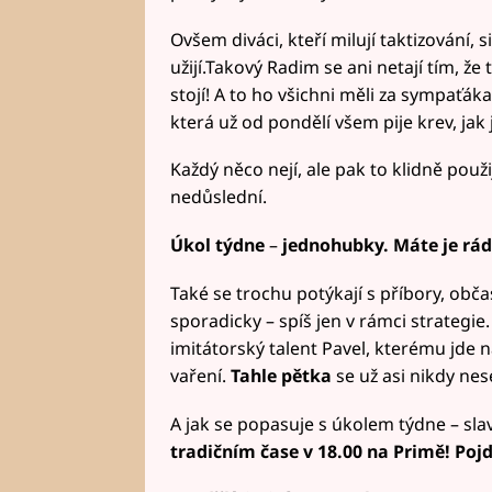
Ovšem diváci, kteří milují taktizování,
užijí.Takový Radim se ani netají tím, že
stojí! A to ho všichni měli za sympaťáka
která už od pondělí všem pije krev, jak 
Každý něco nejí, ale pak to klidně použ
nedůslední.
Úkol týdne
–
jednohubky. Máte je rád
Také se trochu potýkají s příbory, občas
sporadicky – spíš jen v rámci strategie
imitátorský talent Pavel, kterému jde 
vaření.
Tahle pětka
se už asi nikdy ne
A jak se popasuje s úkolem týdne – s
tradičním čase v 18.00 na Primě! Pojďt