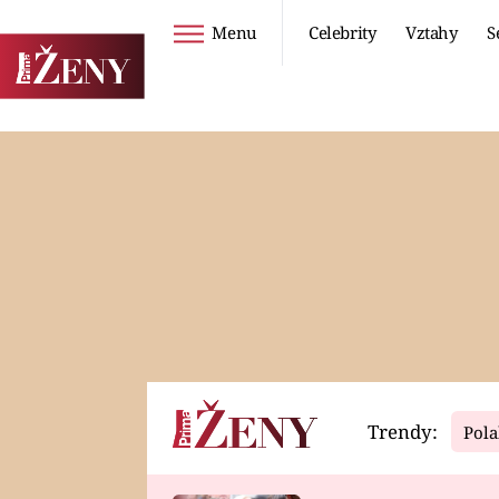
Menu
Celebrity
Vztahy
S
Seriály
Životní styl
ZOO
DIETY A HUBNUTÍ
PROSTŘENO!
CESTOVÁNÍ A
DOVOLENÁ
DUCH
ZDRAVÍ
Trendy:
Pola
Horoskopy
Video
ASTROČLÁNKY
SERIÁLY