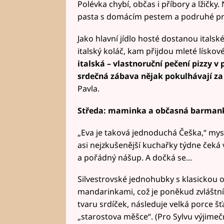
Polévka chybí, občas i příbory a lžičk
pasta s domácím pestem a podruhé pra
Jako hlavní jídlo hosté dostanou itals
italský koláč, kam přijdou mleté lískov
italská – vlastnoruční pečení pizzy v 
srdečná zábava nějak pokulhávají za
Pavla.
Středa: maminka a občasná barmank
„Eva je taková jednoduchá Češka,“ mysl
asi nejzkušenější kuchařky týdne ček
a pořádný nášup. A dočká se...
Silvestrovské jednohubky s klasickou 
mandarinkami, což je poněkud zvláštní
tvaru srdíček, následuje velká porce
„starostova měšce“. (Pro Sylvu výjime