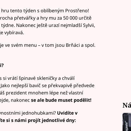
 si hru tento týden s oblíbeným Prostřeno!
 trocha přetvářky a hry mu za 50 000 určitě
 týdne. Nakonec ještě urazí nejmladší Sylvii,
je vybíravá.
ije ve svém menu – v tom jsou Brňáci a spol.
i?
 si vrátí špinavé skleničky a chválí
. Jako nejlepší bavič se překvapivě předvede
náš prezident mnohem lépe než vlastní
sejde, nakonec
se ale bude muset podělit!
Ná
lavnostními jednohubkami?
Uvidíte v
e si s námi projít jednotlivé dny: