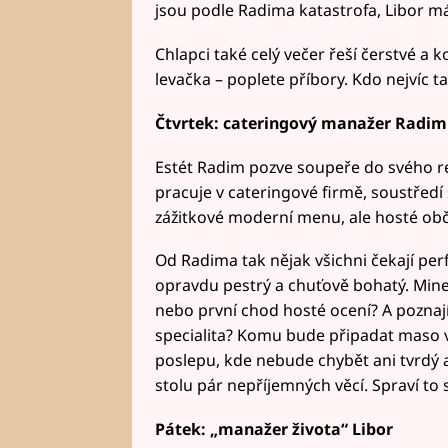
jsou podle Radima katastrofa, Libor m
Chlapci také celý večer řeší čerstvé a 
levačka – poplete příbory. Kdo nejvíc t
Čtvrtek: cateringový manažer Radim 
Estét Radim pozve soupeře do svého ret
pracuje v cateringové firmě, soustředí s
zážitkové moderní menu, ale hosté obča
Od Radima tak nějak všichni čekají perf
opravdu pestrý a chuťově bohatý. Mine 
nebo první chod hosté ocení? A poznají
specialita? Komu bude připadat maso
poslepu, kde nebude chybět ani tvrdý 
stolu pár nepříjemných věcí. Spraví to 
Pátek: „manažer života“ Libor