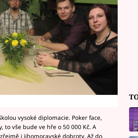
TO
školou vysoké diplomacie. Poker face,
ky, to vše bude ve hře o 50 000 Kč. A
řejmě i jihomoravské dobroty. Až do