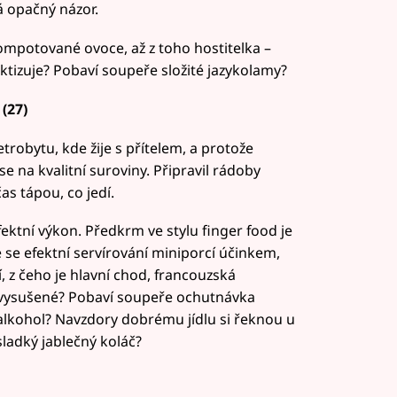
á opačný názor.
kompotované ovoce, až z toho hostitelka –
aktizuje? Pobaví soupeře složité jazykolamy?
(27)
robytu, kde žije s přítelem, a protože
e na kvalitní suroviny. Připravil rádoby
s tápou, co jedí.
ektní výkon. Předkrm ve stylu finger food je
se efektní servírování miniporcí účinkem,
, z čeho je hlavní chod, francouzská
 vysušené? Pobaví soupeře ochutnávka
alkohol? Navzdory dobrému jídlu si řeknou u
sladký jablečný koláč?