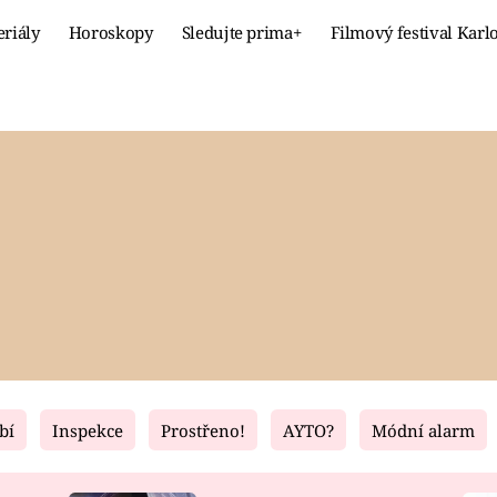
eriály
Horoskopy
Sledujte prima+
Filmový festival Karl
Celebrity
Recept
MÓDA A KRÁSA
HLAVNÍ JÍ
VZTAHY A SEX
SLADKÉ
PRIMA MAMINKA
ZDRAVÉ
bí
Inspekce
Prostřeno!
AYTO?
Módní alarm
Fresh
Living
RECEPTY
BYDLENÍ