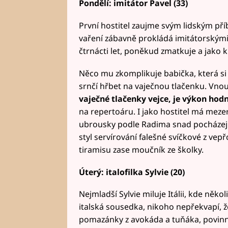
Pondělí: imitátor Pavel (33)
První hostitel zaujme svým lidským př
vaření zábavně prokládá imitátorskými 
čtrnácti let, poněkud zmatkuje a jako 
Něco mu zkomplikuje babička, která si
srnčí hřbet na vaječnou tlačenku. Vno
vaječné tlačenky vejce, je výkon hod
na repertoáru. I jako hostitel má meze
ubrousky podle Radima snad pocházejí
styl servírování falešné svíčkové z v
tiramisu zase moučník ze školky.
Úterý: italofilka Sylvie (20)
Nejmladší Sylvie miluje Itálii, kde několik
italská sousedka, nikoho nepřekvapí, ž
pomazánky z avokáda a tuňáka, povinn