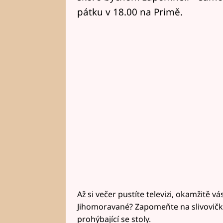
pátku v 18.00 na Primě.
Až si večer pustíte televizi, okamžitě v
Jihomoravané? Zapomeňte na slivovičku
prohýbající se stoly.