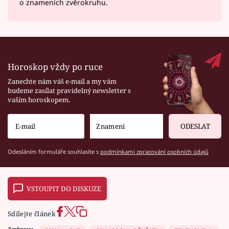
o znameních zvěrokruhu.
Horoskop vždy po ruce
Zanechte nám váš e-mail a my vám
budeme zasílat pravidelný newsletter s
vaším horoskopem.
ODESLAT
Odesláním formuláře souhlasíte s
podmínkami zpracování osobních údajů
VSTOUPIT DO DISKUZE
Sdílejte článek