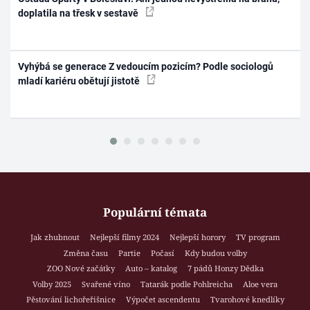
doplatila na třesk v sestavě
Vyhýbá se generace Z vedoucím pozicím? Podle sociologů
mladí kariéru obětují jistotě
Populární témata
Jak zhubnout
Nejlepší filmy 2024
Nejlepší horory
TV program
Změna času
Partie
Počasí
Kdy budou volby
ZOO Nové začátky
Auto – katalog
7 pádů Honzy Dědka
Volby 2025
Svařené víno
Tatarák podle Pohlreicha
Aloe vera
Pěstování lichořeřišnice
Výpočet ascendentu
Tvarohové knedlíky