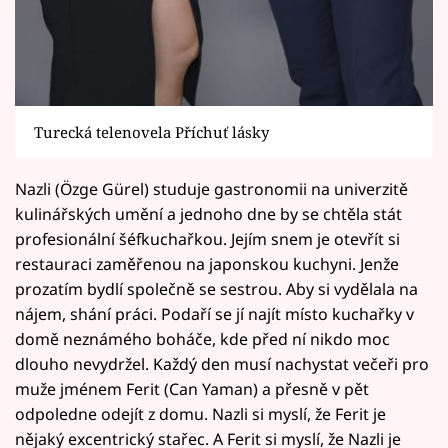
Turecká telenovela Příchuť lásky
Nazli (Özge Gürel) studuje gastronomii na univerzitě
kulinářských umění a jednoho dne by se chtěla stát
profesionální šéfkuchařkou. Jejím snem je otevřít si
restauraci zaměřenou na japonskou kuchyni. Jenže
prozatím bydlí společně se sestrou. Aby si vydělala na
nájem, shání práci. Podaří se jí najít místo kuchařky v
domě neznámého boháče, kde před ní nikdo moc
dlouho nevydržel. Každý den musí nachystat večeři pro
muže jménem Ferit (Can Yaman) a přesně v pět
odpoledne odejít z domu. Nazli si myslí, že Ferit je
nějaký excentrický stařec. A Ferit si myslí, že Nazli je