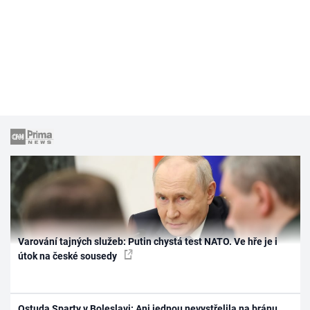
Varování tajných služeb: Putin chystá test NATO. Ve hře je i
útok na české sousedy
Ostuda Sparty v Boleslavi: Ani jednou nevystřelila na bránu,