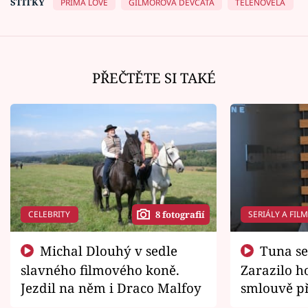
ŠTÍTKY
PRIMA LOVE
GILMOROVA DĚVČATA
TELENOVELA
PŘEČTĚTE SI TAKÉ
CELEBRITY
SERIÁLY A FIL
8 fotografií
Michal Dlouhý v sedle
Tuna se chtěl vrátit domů.
slavného filmového koně.
Zarazilo ho
Jezdil na něm i Draco Malfoy
smlouvě př
zemřít