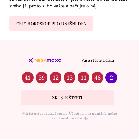
svého já, proto si ho važte a pečujte o něj.
CELÝ HOROSKOP PRO DNEŠNÍ DEN
Vaše šťastná čísla
41
39
12
13
11
46
2
ZKUSTE ŠTĚSTÍ
Ministerstvo financí varuje: Účastí na hazardní hře může
vzniknout závislost ⑱