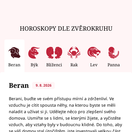
HOROSKOPY DLE ZVĚROKRUHU
Beran
Býk
Blíženci
Rak
Lev
Panna
V
Beran
9. 8. 2026
Berani, buďte ve svém přístupu mírní a zdrženliví. Ve
vzduchu je cítit spousta něhy, na kterou byste se měli
naladit a užívat si ji. Udělejte něco pro zlepšení svého
domova. Usmiřte se s lidmi, se kterými žijete, a vyčistěte
vzduch, aby vztahy byly v budoucnu klidné. Do toho, aby
se váš domov stal útočištěm, jste investovali velkou část