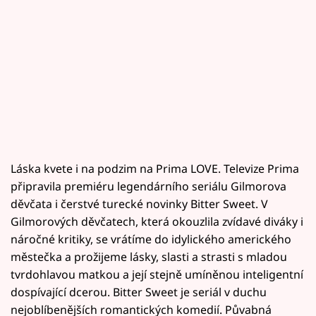
Láska kvete i na podzim na Prima LOVE. Televize Prima
připravila premiéru legendárního seriálu Gilmorova
děvčata i čerstvé turecké novinky Bitter Sweet. V
Gilmorových děvčatech, která okouzlila zvídavé diváky i
náročné kritiky, se vrátíme do idylického amerického
městečka a prožijeme lásky, slasti a strasti s mladou
tvrdohlavou matkou a její stejně umíněnou inteligentní
dospívající dcerou. Bitter Sweet je seriál v duchu
nejoblíbenějších romantických komedií. Půvabná