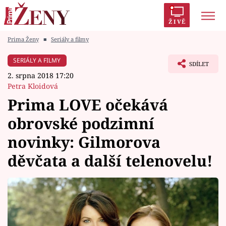
ŽIVĚ
Prima Ženy
■
Seriály a filmy
Trendy:
Polabí
Inspekce
Prostřeno!
AYTO?
SERIÁLY A FILMY
SDÍLET
Módní alarm
Zrádci
Proměny
2. srpna 2018 17:20
Petra Kloidová
Prima LOVE očekává
obrovské podzimní
Témata
novinky: Gilmorova
Celebrity
děvčata a další telenovelu!
Vztahy
Seriály