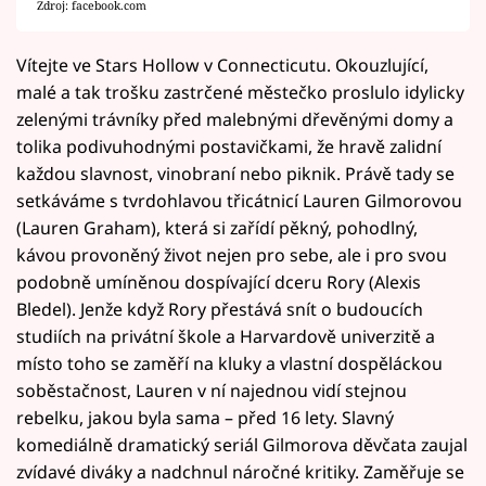
Zdroj: facebook.com
Vítejte ve Stars Hollow v Connecticutu. Okouzlující,
malé a tak trošku zastrčené městečko proslulo idylicky
zelenými trávníky před malebnými dřevěnými domy a
tolika podivuhodnými postavičkami, že hravě zalidní
každou slavnost, vinobraní nebo piknik. Právě tady se
setkáváme s tvrdohlavou třicátnicí Lauren Gilmorovou
(Lauren Graham), která si zařídí pěkný, pohodlný,
kávou provoněný život nejen pro sebe, ale i pro svou
podobně umíněnou dospívající dceru Rory (Alexis
Bledel). Jenže když Rory přestává snít o budoucích
studiích na privátní škole a Harvardově univerzitě a
místo toho se zaměří na kluky a vlastní dospěláckou
soběstačnost, Lauren v ní najednou vidí stejnou
rebelku, jakou byla sama – před 16 lety. Slavný
komediálně dramatický seriál Gilmorova děvčata zaujal
zvídavé diváky a nadchnul náročné kritiky. Zaměřuje se