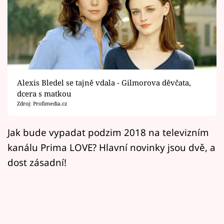
Horoskopy
Sledujte prima+
Filmový festival Karlovy Vary
Pořady
Alexis Bledel se tajně vdala - Gilmorova děvčata,
dcera s matkou
Mámy sobě
Zdroj: Profimedia.cz
Přihlášení
Jak bude vypadat podzim 2018 na televizním
kanálu Prima LOVE? Hlavní novinky jsou dvě, a
dost zásadní!
Sledujte nás