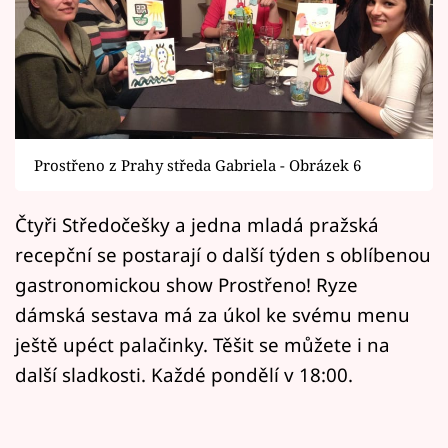
Horoskopy
Sledujte prima+
Filmový festival Karlovy Vary
Pořady
Prostřeno z Prahy středa Gabriela - Obrázek 6
Mámy sobě
Čtyři Středočešky a jedna mladá pražská
recepční se postarají o další týden s oblíbenou
Přihlášení
gastronomickou show Prostřeno! Ryze
dámská sestava má za úkol ke svému menu
Sledujte nás
ještě upéct palačinky. Těšit se můžete i na
další sladkosti. Každé pondělí v 18:00.