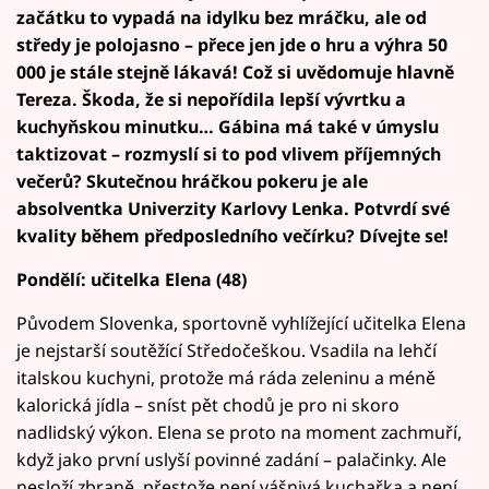
začátku to vypadá na idylku bez mráčku, ale od
středy je polojasno – přece jen jde o hru a výhra 50
000 je stále stejně lákavá! Což si uvědomuje hlavně
Tereza. Škoda, že si nepořídila lepší vývrtku a
kuchyňskou minutku… Gábina má také v úmyslu
taktizovat – rozmyslí si to pod vlivem příjemných
večerů? Skutečnou hráčkou pokeru je ale
absolventka Univerzity Karlovy
Lenka
. Potvrdí své
kvality během předposledního večírku? Dívejte se!
Pondělí: učitelka Elena (48)
Původem Slovenka, sportovně vyhlížející učitelka Elena
je nejstarší soutěžící Středočeškou. Vsadila na lehčí
italskou kuchyni, protože má ráda zeleninu a méně
kalorická jídla – sníst pět chodů je pro ni skoro
nadlidský výkon. Elena se proto na moment zachmuří,
když jako první uslyší povinné zadání – palačinky. Ale
nesloží zbraně, přestože není vášnivá kuchařka a není