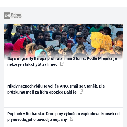
Boj s migranty Evropa prohrála, míní Stoniš. Podle Mlejnka je
nelze jen tak chytit za límec
Nikdy nezpochybňujte voliče ANO, smál se Staněk. Dle
průzkumu mají za lídra opozice Babiše
Poplach v Bulharsku: Dron plný výbušnin explodoval kousek od
plynovodu, jeho původ je nejasný