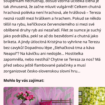
soupeřkám nechutnají, dosud vzorná učitelka Elena je
tak zhnusená, že začne mluvit vulgárně! Celkem chutná
hrachová polévka není hrachová, ale hrášková – Tereza
nezná rozdíl mezi hráškem a hrachem. Pokud se někdo
těšil na rybu, keříčkovce červenolemého si mezi své
oblíbené druhy ryb asi nezařadí. Filet ze sumce je suchý
jako podrážka, pekl se až do bezvědomí a chutná jako
briketa. A jindy útlocitná Kristýna to vyhrkne na Terezu
bez cavyků! Dopadnou lépe „šlehačková tma a káva
Neapol“? Na kávičku ani nedojde… Hostitelka
zapomněla, nebo nestíhá? Chytne se Tereza za nos? Má
před sebou ještě flambované palačinky a musí
zorganizovat česko-slovenskou slovní hru…
Mohlo by vás zajímat: