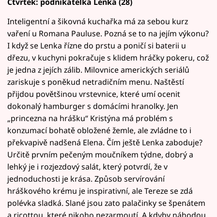
Čtvrtek: podnikatelka Lenka (28)
Inteligentní a šikovná kuchařka má za sebou kurz
vaření u Romana Pauluse. Pozná se to na jejím výkonu?
I když se Lenka řízne do prstu a poničí si baterii u
dřezu, v kuchyni pokračuje s klidem hráčky pokeru, což
je jedna z jejích zálib. Milovnice amerických seriálů
zariskuje s poněkud netradičním menu. Naštěstí
přijdou povětšinou vrstevnice, které umí ocenit
dokonalý hamburger s domácími hranolky. Jen
„princezna na hrášku“ Kristýna má problém s
konzumací bohatě obložené žemle, ale zvládne to i
překvapivě nadšená Elena. Čím ještě Lenka zaboduje?
Určitě prvním pečeným moučníkem týdne, dobrý a
lehký je i rozjezdový salát, který potvrdí, že v
jednoduchosti je krása. Způsob servírování
hráškového krému je inspirativní, ale Tereze se zdá
polévka sladká. Slané jsou zato palačinky se špenátem
a ricottou, které nikoho nezarmoutí. A kdyby náhodou