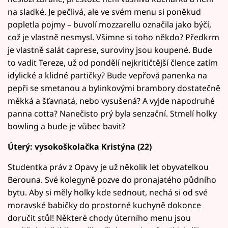
na sladké. Je pečlivá, ale ve svém menu si poněkud
popletla pojmy – buvolí mozzarellu označila jako býčí,
což je vlastně nesmysl. Všimne si toho někdo? Předkrm
je vlastně salát caprese, suroviny jsou koupené. Bude
to vadit Tereze, už od pondělí nejkritičtější člence zatím
idylické a klidné partičky? Bude vepřová panenka na
pepři se smetanou a bylinkovými brambory dostatečně
měkká a šťavnatá, nebo vysušená? A vyjde napodruhé
panna cotta? Nanečisto prý byla senzační. Stmelí holky
bowling a bude je vůbec bavit?
Úterý: vysokoškolačka Kristýna (22)
Studentka práv z Opavy je už několik let obyvatelkou
Berouna. Své kolegyně pozve do pronajatého půdního
bytu. Aby si měly holky kde sednout, nechá si od své
moravské babičky do prostorné kuchyně dokonce
doručit stůl! Některé chody úterního menu jsou