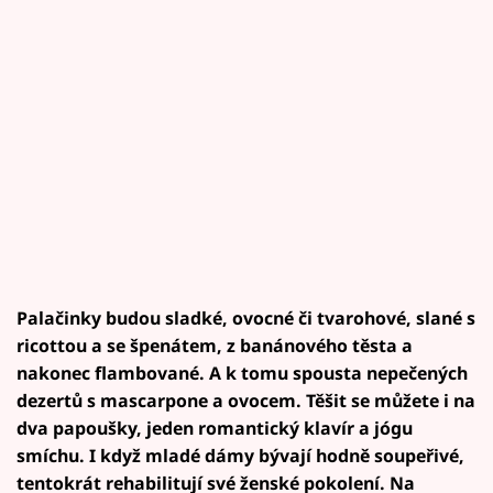
Palačinky budou sladké, ovocné či tvarohové, slané s
ricottou a se špenátem, z banánového těsta a
nakonec flambované. A k tomu spousta nepečených
dezertů s mascarpone a ovocem. Těšit se můžete i na
dva papoušky, jeden romantický klavír a jógu
smíchu. I když mladé dámy bývají hodně soupeřivé,
tentokrát rehabilitují své ženské pokolení. Na