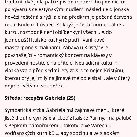
tradiční, dvě jídla patří spíš do moderního jídelníčku:
po vývaru s celestýnskými nudlemi následuje dijonská
hovězí roštěná s rýží, ale na předkrm je pečená červená
řepa. Bude mít úspěch? I když je řepa momentálně v
kurzu, rozhodně není oblíbenkyní všech… A do
jednodušší italské kuchyně patří i vanilkové
mascarpone s malinami. Zábava u Kristýny je
povznášející – romantický koncert na klávesy v
provedení hostitelčina přítele. Netradiční kulturní
vložka vzala před sedmi lety za srdce nejen Kristýnu,
kterou prý její milý na jímavé melodie sbalil, ale v úterý
dojme i většinu soupeřek…
Středa: recepční Gabriela (25)
Sympatická zrzka Gabriela má zajímavé menu, které
jistě dlouho vymýšlela. „Loď z italské Parmy... na palubě
s Pepkem námořníkem... zakotvila ve Varech u
vodňanských kurníků..., aby spočinula ve sladkém