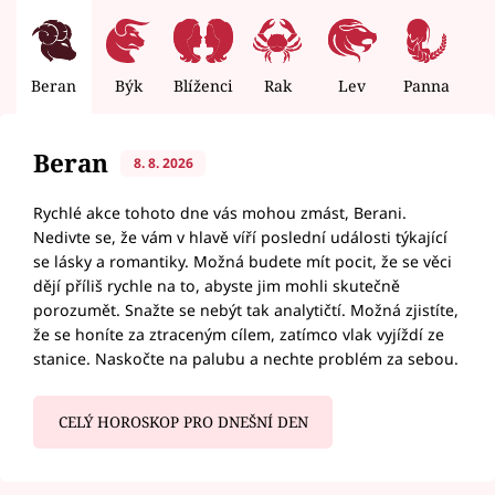
Beran
Býk
Blíženci
Rak
Lev
Panna
V
Beran
8. 8. 2026
Rychlé akce tohoto dne vás mohou zmást, Berani.
Nedivte se, že vám v hlavě víří poslední události týkající
se lásky a romantiky. Možná budete mít pocit, že se věci
dějí příliš rychle na to, abyste jim mohli skutečně
porozumět. Snažte se nebýt tak analytičtí. Možná zjistíte,
že se honíte za ztraceným cílem, zatímco vlak vyjíždí ze
stanice. Naskočte na palubu a nechte problém za sebou.
CELÝ HOROSKOP PRO DNEŠNÍ DEN