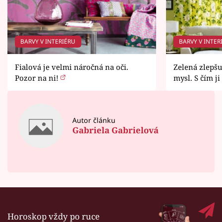
BARVY V INTERIÉRU
BARVY V INTER
Fialová je velmi náročná na oči.
Zelená zlepšu
Pozor na ni!
mysl. S čím 
Autor článku
Gabriela Gabrielová
Horoskop vždy po ruce