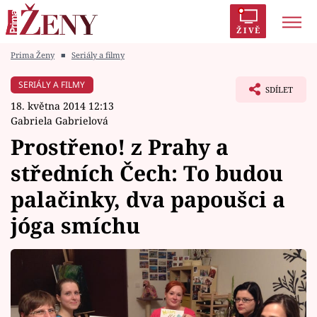
ŽIVĚ
Prima Ženy
■
Seriály a filmy
Trendy:
Polabí
Inspekce
Prostřeno!
AYTO?
SERIÁLY A FILMY
SDÍLET
Módní alarm
Zrádci
Proměny
18. května 2014 12:13
Gabriela Gabrielová
Prostřeno! z Prahy a
středních Čech: To budou
Témata
palačinky, dva papoušci a
Celebrity
jóga smíchu
Vztahy
Seriály