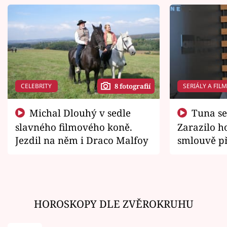
CELEBRITY
SERIÁLY A FIL
8 fotografií
Michal Dlouhý v sedle
Tuna se chtěl vrátit domů.
slavného filmového koně.
Zarazilo ho
Jezdil na něm i Draco Malfoy
smlouvě př
zemřít
HOROSKOPY DLE ZVĚROKRUHU