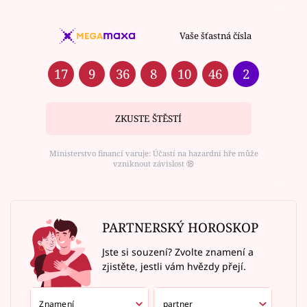
Vaše šťastná čísla
17
9
36
8
10
46
2
ZKUSTE ŠTĚSTÍ
Ministerstvo financí varuje: Účastí na hazardní hře může
vzniknout závislost ⑱
PARTNERSKÝ HOROSKOP
Jste si souzení? Zvolte znamení a
zjistěte, jestli vám hvězdy přejí.