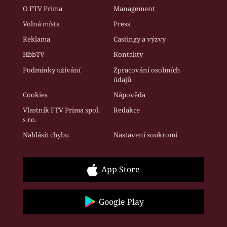
O FTV Prima
Management
Volná místa
Press
Reklama
Castingy a výzvy
HbbTV
Kontakty
Podmínky užívání
Zpracování osobních
údajů
Cookies
Nápověda
Vlastník FTV Prima spol.
Redakce
s r.o.
Nahlásit chybu
Nastavení soukromí
App Store
Google Play