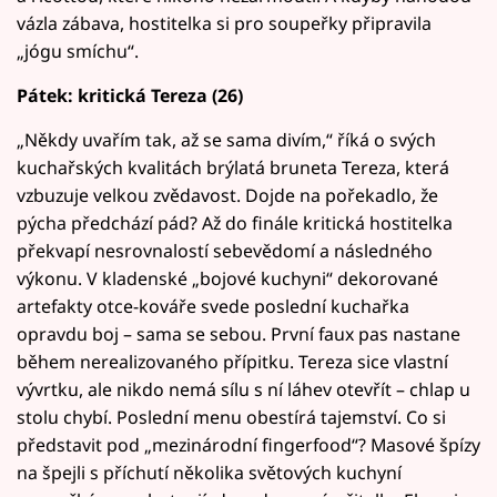
vázla zábava, hostitelka si pro soupeřky připravila
„jógu smíchu“.
Pátek: kritická Tereza (26)
„Někdy uvařím tak, až se sama divím,“ říká o svých
kuchařských kvalitách brýlatá bruneta Tereza, která
vzbuzuje velkou zvědavost. Dojde na pořekadlo, že
pýcha předchází pád? Až do finále kritická hostitelka
překvapí nesrovnalostí sebevědomí a následného
výkonu. V kladenské „bojové kuchyni“ dekorované
artefakty otce-kováře svede poslední kuchařka
opravdu boj – sama se sebou. První faux pas nastane
během nerealizovaného přípitku. Tereza sice vlastní
vývrtku, ale nikdo nemá sílu s ní láhev otevřít – chlap u
stolu chybí. Poslední menu obestírá tajemství. Co si
představit pod „mezinárodní fingerfood“? Masové špízy
na špejli s příchutí několika světových kuchyní