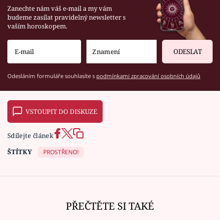
Zanechte nám váš e-mail a my vám
budeme zasílat pravidelný newsletter s
vaším horoskopem.
ODESLAT
Odesláním formuláře souhlasíte s
podmínkami zpracování osobních údajů
VSTOUPIT DO DISKUZE
Sdílejte článek
ŠTÍTKY
PROSTŘENO!
PŘEČTĚTE SI TAKÉ