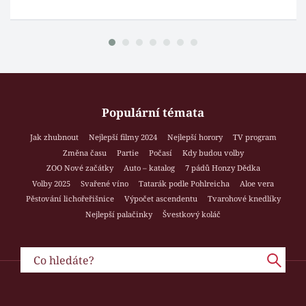
Populární témata
Jak zhubnout
Nejlepší filmy 2024
Nejlepší horory
TV program
Změna času
Partie
Počasí
Kdy budou volby
ZOO Nové začátky
Auto – katalog
7 pádů Honzy Dědka
Volby 2025
Svařené víno
Tatarák podle Pohlreicha
Aloe vera
Pěstování lichořeřišnice
Výpočet ascendentu
Tvarohové knedlíky
Nejlepší palačinky
Švestkový koláč