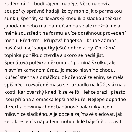
rudém ráji“ – budí zájem i naděje. Něco napoví a
soupeřky správně hádají, že by mohlo jít o parmskou
šunku, špenát, karlovarský knedlík a sladkou tečku s
jahodami nebo malinami. Gábina se ale možná měla
méně soustředit na formu a více dotáhnout provedení
menu. Předkrm – křupavá bagetka – křupe až moc,
naštěstí mají soupeřky ještě dobré zuby. Obložená
topinka poněkud ztvrdla a skoro se nedá jíst.
Špenátová polévka někomu připomíná školku, ale
hlavním kamenem úrazu je maso hlavního chodu.
Kuřecí stehna s omáčkou z kořenové zeleniny se měla
spíš péci; rozvařené maso se rozpadlo na kůži, vlákna a
kosti. Karlovarský knedlík se ve fólii lehce srazil, přesto
jsou příloha a omáčka lepší než kuře. Nejlépe dopadne
dezert a povinný chod: banánové palačinky ocení
milovnice sladkého. A je docela zajímavé sledovat, jak
se u kreslení s nápadem mohou lidé báječně pobavit…