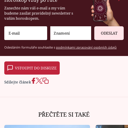
Zanechte nám váš e-mail a my vám
budeme zasílat pravidelný newsletter s
vaším horoskopem.
ODESLAT
Odesláním formuláře souhlasíte s
podmínkami zpracování osobních údajů
VSTOUPIT DO DISKUZE
Sdílejte článek
PŘEČTĚTE SI TAKÉ