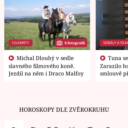
CELEBRITY
SERIÁLY A FIL
8 fotografií
Michal Dlouhý v sedle
Tuna se chtěl vrátit domů.
slavného filmového koně.
Zarazilo ho
Jezdil na něm i Draco Malfoy
smlouvě př
zemřít
HOROSKOPY DLE ZVĚROKRUHU