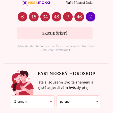
Vaše šťastná čísla
6
15
34
48
7
46
2
ZKUSTE ŠTĚSTÍ
Ministerstvo financí varuje: Účastí na hazardní hře může
vzniknout závislost ⑱
PARTNERSKÝ HOROSKOP
Jste si souzení? Zvolte znamení a
zjistěte, jestli vám hvězdy přejí.