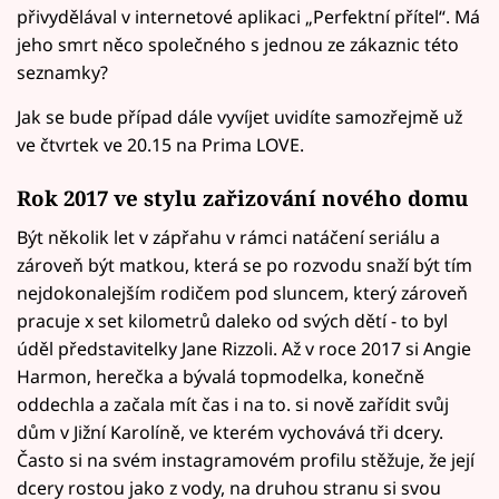
přivydělával v internetové aplikaci „Perfektní přítel“. Má
jeho smrt něco společného s jednou ze zákaznic této
seznamky?
Jak se bude případ dále vyvíjet uvidíte samozřejmě už
ve čtvrtek ve 20.15 na Prima LOVE.
Rok 2017 ve stylu zařizování nového domu
Být několik let v zápřahu v rámci natáčení seriálu a
zároveň být matkou, která se po rozvodu snaží být tím
nejdokonalejším rodičem pod sluncem, který zároveň
pracuje x set kilometrů daleko od svých dětí - to byl
úděl představitelky Jane Rizzoli. Až v roce 2017 si Angie
Harmon, herečka a bývalá topmodelka, konečně
oddechla a začala mít čas i na to. si nově zařídit svůj
dům v Jižní Karolíně, ve kterém vychovává tři dcery.
Často si na svém instagramovém profilu stěžuje, že její
dcery rostou jako z vody, na druhou stranu si svou