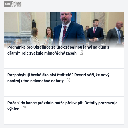
Podmínka pro Ukrajince za útok zápalnou lahví na dům s
dětmi? Tejc zvažuje mimořádný zásah
Rozpohybují české školství ředitelé? Resort věří, že nový
nástroj utne nekonečné debaty
Počasí do konce prázdnin může překvapit. Detaily prozrazuje
výhled