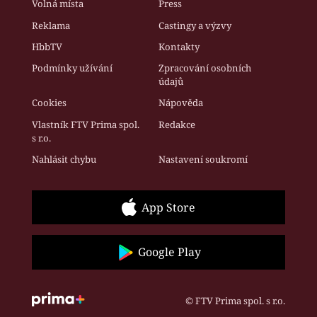
Volná místa
Press
Reklama
Castingy a výzvy
HbbTV
Kontakty
Podmínky užívání
Zpracování osobních
údajů
Cookies
Nápověda
Vlastník FTV Prima spol.
Redakce
s r.o.
Nahlásit chybu
Nastavení soukromí
App Store
Google Play
© FTV Prima spol. s r.o.