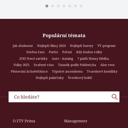
Populární témata
Jak zhubnout
Nejlepší filmy 2024
Nejlepší horory
TV program
Změna času
Partie
Počasí
Kdy budou volby
ZOO Nové začátky
Auto – katalog
7 pádů Honzy Dědka
Volby 2025
Svařené víno
Tatarák podle Pohlreicha
Aloe vera
Pěstování lichořeřišnice
Výpočet ascendentu
Tvarohové knedlíky
Nejlepší palačinky
Švestkový koláč
O FTV Prima
Management