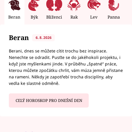
Beran
Býk
Blíženci
Rak
Lev
Panna
V
Beran
6. 8. 2026
Berani, dnes se můžete cítit trochu bez inspirace.
Nenechte se odradit. Pusťte se do jakéhokoli projektu, i
když jste myšlenkami jinde. V průběhu „špatné“ práce,
kterou můžete zpočátku chrlit, vám múza jemně přistane
na rameni. Někdy je zapotřebí trocha disciplíny, aby
vedla ke slastné odměně.
CELÝ HOROSKOP PRO DNEŠNÍ DEN