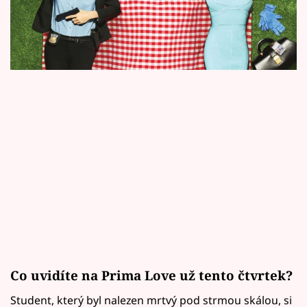
Horoskopy
dělo? Podívejte se s námi, jaký byl jejich rok!
Sledujte prima+
Filmový festival Karlovy Vary
Pořady
Mámy sobě
Přihlášení
Sledujte nás
Co uvidíte na Prima Love už tento čtvrtek?
Student, který byl nalezen mrtvý pod strmou skálou, si