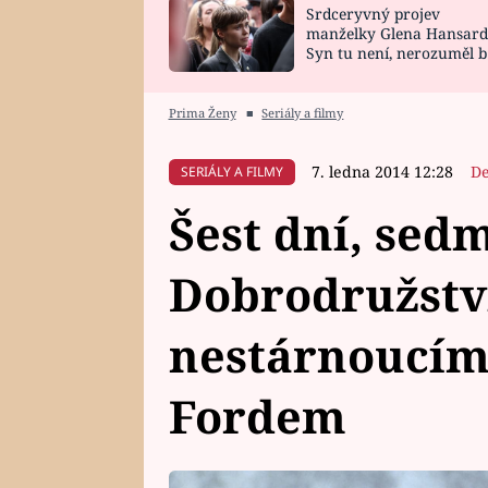
Srdceryvný projev
SNÁŘ
CELEBRITY
manželky Glena Hansard
Syn tu není, nerozuměl b
HOROSKOP NA
VAŘENÍ
tomu, vysvětlila
ROK 2023
Prima Ženy
■
Seriály a filmy
7. ledna 2014 12:28
De
SERIÁLY A FILMY
Šest dní, sedm
Dobrodružství
nestárnoucím
Fordem