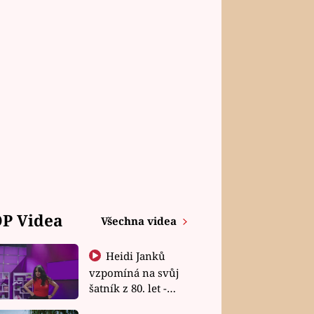
P Videa
Všechna videa
Heidi Janků
vzpomíná na svůj
šatník z 80. let -
Shopaholičky