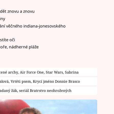
idět znovu a znovu
iny
ání věčného indiana-jonesovského
títe oči
moře, nádherné pláže
cené archy, Air Force One, Star Wars, Sabrina
alová, Vrtěti psem, Krycí jméno Donnie Brasco
Nadaný žák, seriál Bratrstvo neohrožených