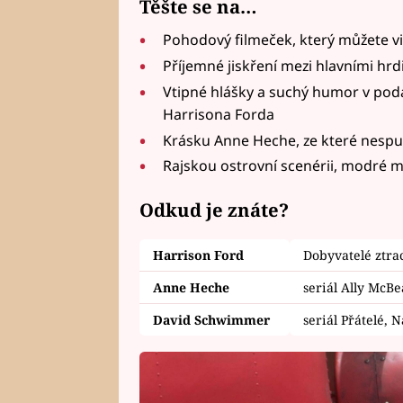
Těšte se na…
Pohodový filmeček, který můžete v
Příjemné jiskření mezi hlavními hrd
Vtipné hlášky a suchý humor v pod
Harrisona Forda
Krásku Anne Heche, ze které nespus
Rajskou ostrovní scenérii, modré 
Odkud je znáte?
Harrison Ford
Dobyvatelé ztra
Anne Heche
seriál Ally McBe
David Schwimmer
seriál Přátelé, 