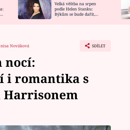
Velká věštba na srpen
NOVINKY
ZAHRADA
a:
podle Helen Stanku:
y
Býkům se bude dařit,
VIDEORECEPTY
DESIGN
Vodnáře čeká jízda
nisa Nováková
SDÍLET
 nocí:
 i romantika s
 Harrisonem