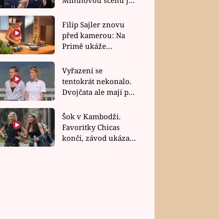
bez dubla
Filip Sajler znovu
před kamerou: Na
Primě ukáže
poctivou kuchyni i
rychlé recepty
Vyřazení se
tentokrát nekonalo.
Dvojčata ale mají po
uzavření třetí etapy
závodu nůž na krku
Šok v Kambodži.
Favoritky Chicas
končí, závod ukázal
svou nejtvrdší tvář