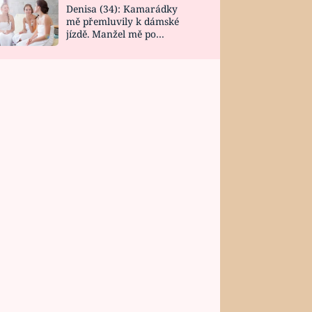
Denisa (34): Kamarádky
mě přemluvily k dámské
jízdě. Manžel mě po
návratu zaskočil