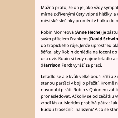
Možná proto, že on je jako vždy sympat
mírně zkřivenými ústy vtipné hlášky, a
městské slečinky promění v holku do 
Robin Monreová (
Anne Heche
) je zás
svým přítelem Frankem (
David Schwi
do tropického ráje. Jenže uprostřed plá
šéfka, aby Robin dohlédla na focení do 
ostrově. Robin si tedy najme letadlo 
(
Harrison Ford
) vyráží za prací.
Letadlo se ale kvůli velké bouři zřítí a
stanou parťáci v boji o přežití. Kromě n
novodobí piráti. Robin s Quinnem zahléd
pronásledovat. Ačkoliv se od začátku v
zrodí láska. Mezitím probíhá pátrací akc
Budou trosečníci nalezeni? A co se st