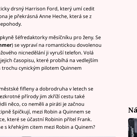
icky drsný Harrison Ford, který umí cedit
 ona je překrásná Anne Heche, která se z
nepohody.
tupkyně šéfredaktorky měsíčníku pro ženy. Se
mmer
) se vypraví na romantickou dovolenou
žového nicnedělání ji vyruší telefon. Volá
jejich časopisu, které probíhá na vedlejším
a s trochu cynickým pilotem Quinnem
 z městské fifleny a dobrodruha v letech se
ezkrotné přírody jim zkříží cestu také
li něco, co neměli a piráti je začnou
Ná
tipně špičkují, mezi Robin a Quinnem se
e, které se účastní Robinin přítel Frank.
ane s křehkým citem mezi Robin a Quinem?