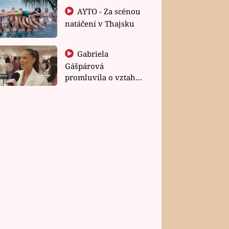
AYTO - Za scénou
natáčení v Thajsku
Gabriela
Gášpárová
promluvila o vztahu
a zakládání rodiny