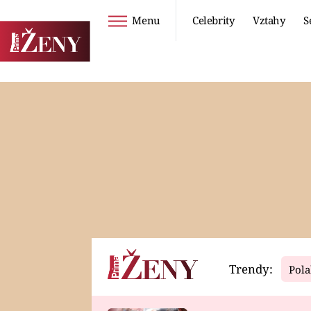
Menu
Celebrity
Vztahy
S
Seriály
Životní styl
ZOO
DIETY A HUBNUTÍ
PROSTŘENO!
CESTOVÁNÍ A
DOVOLENÁ
DUCH
ZDRAVÍ
Trendy:
Pola
Horoskopy
Video
ASTROČLÁNKY
SERIÁLY