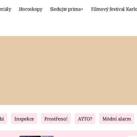
eriály
Horoskopy
Sledujte prima+
Filmový festival Karl
Celebrity
Recept
MÓDA A KRÁSA
HLAVNÍ JÍ
VZTAHY A SEX
SLADKÉ
PRIMA MAMINKA
ZDRAVÉ
bí
Inspekce
Prostřeno!
AYTO?
Módní alarm
Fresh
Living
RECEPTY
BYDLENÍ