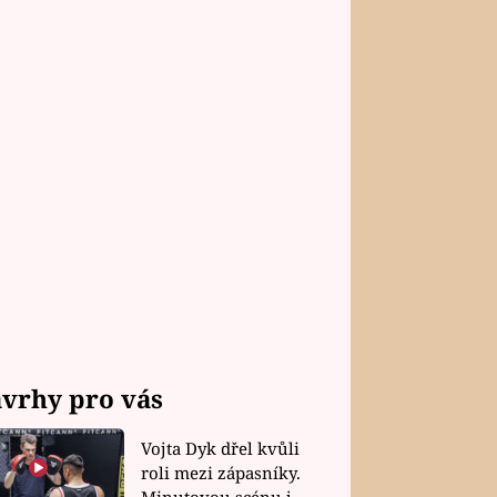
vrhy pro vás
Vojta Dyk dřel kvůli
roli mezi zápasníky.
Minutovou scénu jel