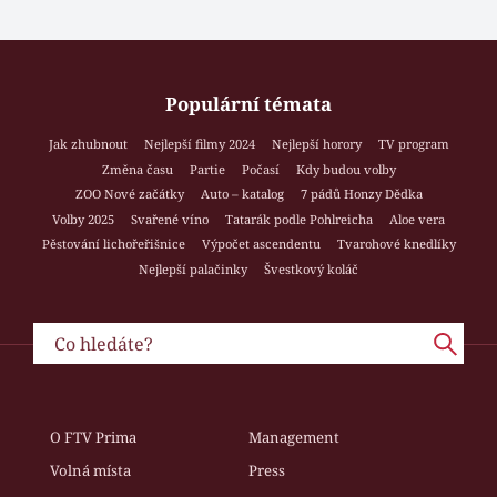
Populární témata
Jak zhubnout
Nejlepší filmy 2024
Nejlepší horory
TV program
Změna času
Partie
Počasí
Kdy budou volby
ZOO Nové začátky
Auto – katalog
7 pádů Honzy Dědka
Volby 2025
Svařené víno
Tatarák podle Pohlreicha
Aloe vera
Pěstování lichořeřišnice
Výpočet ascendentu
Tvarohové knedlíky
Nejlepší palačinky
Švestkový koláč
O FTV Prima
Management
Volná místa
Press