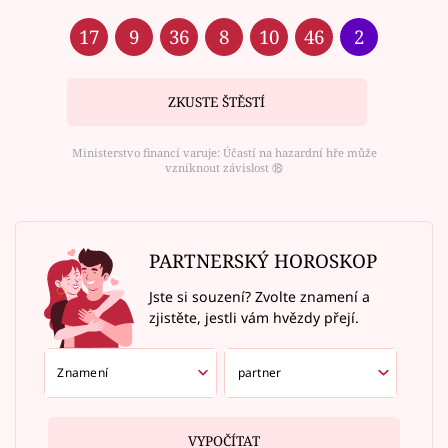
17
9
36
8
10
46
2
ZKUSTE ŠTĚSTÍ
Ministerstvo financí varuje: Účastí na hazardní hře může
vzniknout závislost ⑱
PARTNERSKÝ HOROSKOP
Jste si souzení? Zvolte znamení a
zjistěte, jestli vám hvězdy přejí.
VYPOČÍTAT