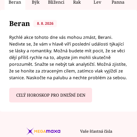
Beran
Býk
Blíženci
Rak
Lev
Panna
V
Beran
8. 8. 2026
Rychlé akce tohoto dne vás mohou zmást, Berani.
Nedivte se, že vám v hlavě víří poslední události týkající
se lásky a romantiky. Možná budete mít pocit, že se věci
dějí příliš rychle na to, abyste jim mohli skutečně
porozumět. Snažte se nebýt tak analytičtí. Možná zjistíte,
že se honíte za ztraceným cílem, zatímco vlak vyjíždí ze
stanice. Naskočte na palubu a nechte problém za sebou.
CELÝ HOROSKOP PRO DNEŠNÍ DEN
Vaše šťastná čísla