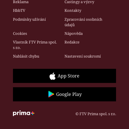
Reklama
Castingy a výzvy
HbbTV
Kontakty
Podmínky užívání
Zpracování osobních
údajů
Cookies
Nápověda
Vlastník FTV Prima spol.
Redakce
s r.o.
Nahlásit chybu
Nastavení soukromí
App Store
Google Play
© FTV Prima spol. s r.o.