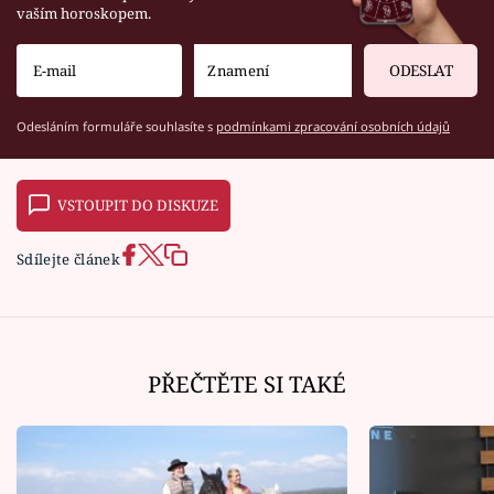
vaším horoskopem.
ODESLAT
Odesláním formuláře souhlasíte s
podmínkami zpracování osobních údajů
VSTOUPIT DO DISKUZE
Sdílejte článek
PŘEČTĚTE SI TAKÉ