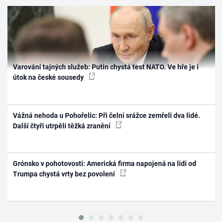
Varování tajných služeb: Putin chystá test NATO. Ve hře je i
útok na české sousedy
Vážná nehoda u Pohořelic: Při čelní srážce zemřeli dva lidé.
Další čtyři utrpěli těžká zranění
Grónsko v pohotovosti: Americká firma napojená na lidi od
Trumpa chystá vrty bez povolení