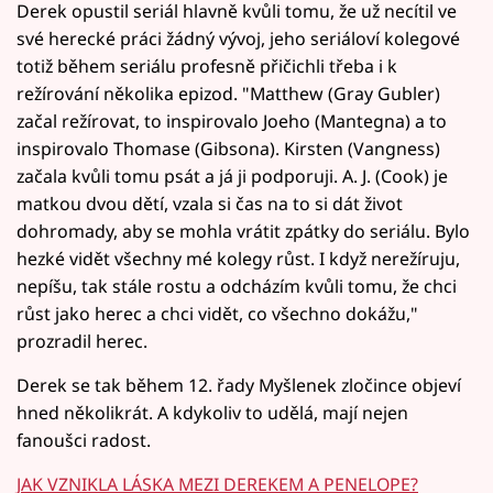
Derek opustil seriál hlavně kvůli tomu, že už necítil ve
své herecké práci žádný vývoj, jeho seriáloví kolegové
totiž během seriálu profesně přičichli třeba i k
režírování několika epizod. "Matthew (Gray Gubler)
začal režírovat, to inspirovalo Joeho (Mantegna) a to
inspirovalo Thomase (Gibsona). Kirsten (Vangness)
začala kvůli tomu psát a já ji podporuji. A. J. (Cook) je
matkou dvou dětí, vzala si čas na to si dát život
dohromady, aby se mohla vrátit zpátky do seriálu. Bylo
hezké vidět všechny mé kolegy růst. I když nerežíruju,
nepíšu, tak stále rostu a odcházím kvůli tomu, že chci
růst jako herec a chci vidět, co všechno dokážu,"
prozradil herec.
Derek se tak během 12. řady Myšlenek zločince objeví
hned několikrát. A kdykoliv to udělá, mají nejen
fanoušci radost.
JAK VZNIKLA LÁSKA MEZI DEREKEM A PENELOPE?