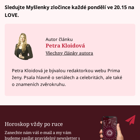
Sledujte Myšlenky zločince každé pondělí ve 20.15 na
LOVE.
Autor článku
Petra Kloidová
Všechny články autora
Petra Kloidová je bývalou redaktorkou webu Prima
ženy. Psala hlavně o seriálech a celebritách, ale také
o znameních zvěrokruhu.
Horoskop vždy po ruce
Zanechte nám váš e-mail a my vám
budeme zasílat pravidelný newsletter s