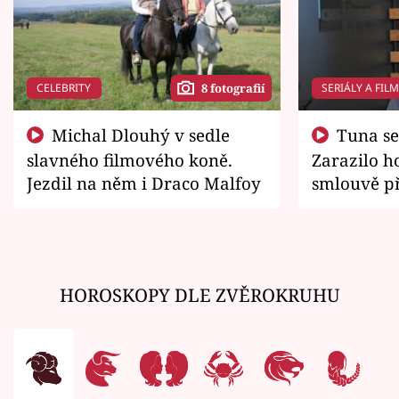
CELEBRITY
SERIÁLY A FIL
8 fotografií
Michal Dlouhý v sedle
Tuna se chtěl vrátit domů.
slavného filmového koně.
Zarazilo ho
Jezdil na něm i Draco Malfoy
smlouvě př
zemřít
HOROSKOPY DLE ZVĚROKRUHU