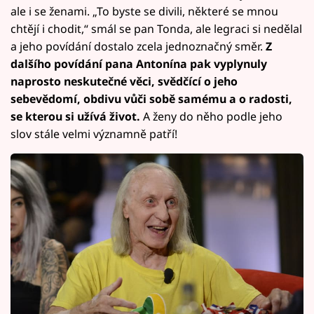
ale i se ženami. „To byste se divili, některé se mnou
chtějí i chodit,“ smál se pan Tonda, ale legraci si nedělal
a jeho povídání dostalo zcela jednoznačný směr.
Z
dalšího povídání pana Antonína pak vyplynuly
naprosto neskutečné věci, svědčící o jeho
sebevědomí, obdivu vůči sobě samému a o radosti,
se kterou si užívá život.
A ženy do něho podle jeho
slov stále velmi významně patří!