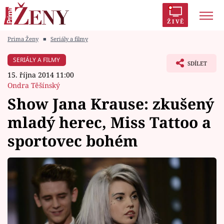
ŽIVĚ
Prima Ženy
■
Seriály a filmy
Trendy:
Polabí
Inspekce
Prostřeno!
AYTO?
SERIÁLY A FILMY
SDÍLET
Módní alarm
Zrádci
Proměny
15. října 2014 11:00
Ondra Těšínský
Show Jana Krause: zkušený
mladý herec, Miss Tattoo a
Témata
sportovec bohém
Celebrity
Vztahy
Seriály