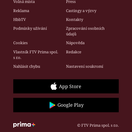
Volná místa
Press
Reklama
Castingy a výzvy
HbbTV
Kontakty
Podmínky užívání
Zpracování osobních
údajů
Cookies
Nápověda
Vlastník FTV Prima spol.
Redakce
s r.o.
Nahlásit chybu
Nastavení soukromí
App Store
Google Play
© FTV Prima spol. s r.o.