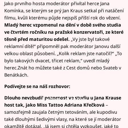
Jako prvního hosta moderátor přivítal herce Jana
Komínka, se kterým se prý Jan Kraus setkal při natáčení
filmu, kvůli kterému půjde nejspíš příští rok do vězení.
Mladý herec vzpomenul na dění v době svého studia
ve čtvrtém ročníku na pražské konzervatoři, ze které
těsně před maturitou odešel.
„Vy jste byl takové
reklamní dítě!“ připomněl pak moderátor Janovu další
velkou oblast působení. „Kolik reklam jste natočil?“ „To
bylo takových dvacet, třicet reklam,“ uvedl mladý
herec.Znát ho můžete také z Cest domů nebo Svateb v
Benátkách.
Podívejte se na náš rozhovor:
Dlouho nevzbudil pozornost ve studiu u Jana Krause
Failed to fetch
host tak, jako Miss Tattoo Adriana Křečková
–
samozřejmě zaujala četným tetováním, ale kupodivu
také dlouhými šedivými vlasy, na které se jí moderátor
okamžitě dotázal. „Já jsem si chtěla vyzkoušet, jaké to