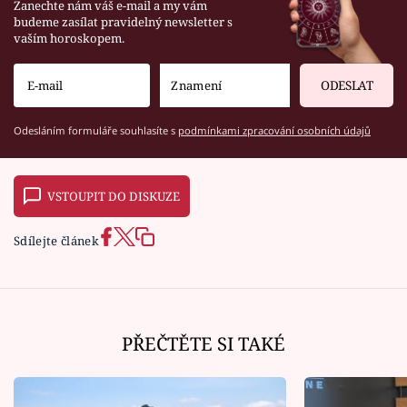
Zanechte nám váš e-mail a my vám
budeme zasílat pravidelný newsletter s
vaším horoskopem.
ODESLAT
Odesláním formuláře souhlasíte s
podmínkami zpracování osobních údajů
VSTOUPIT DO DISKUZE
Sdílejte článek
PŘEČTĚTE SI TAKÉ