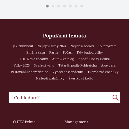
Populární témata
Jak zhubnout
Nejlepší filmy 2024
Nejlepší horory
TV program
Změna času
Partie
Počasí
Kdy budou volby
ZOO Nové začátky
Auto – katalog
7 pádů Honzy Dědka
Volby 2025
Svařené víno
Tatarák podle Pohlreicha
Aloe vera
Pěstování lichořeřišnice
Výpočet ascendentu
Tvarohové knedlíky
Nejlepší palačinky
Švestkový koláč
O FTV Prima
Management