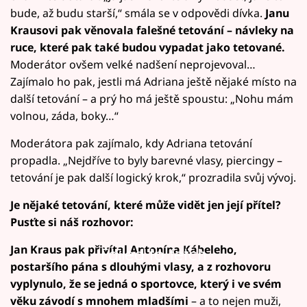
bude, až budu starší,“ smála se v odpovědi dívka.
Janu
Krausovi pak věnovala falešné tetování – návleky na
ruce, které pak také budou vypadat jako tetované.
Moderátor ovšem velké nadšení neprojevoval…
Zajímalo ho pak, jestli má Adriana ještě nějaké místo na
další tetování – a prý ho má ještě spoustu: „Nohu mám
volnou, záda, boky…“
Moderátora pak zajímalo, kdy Adriana tetování
propadla. „Nejdříve to byly barevné vlasy, piercingy –
tetování je pak další logický krok,“ prozradila svůj vývoj.
Je nějaké tetování, které může vidět jen její přítel?
Pusťte si náš rozhovor:
Jan Kraus pak přivítal Antonína Kábeleho,
Failed to fetch
postaršího pána s dlouhými vlasy, a z rozhovoru
vyplynulo, že se jedná o sportovce, který i ve svém
věku závodí s mnohem mladšími
– a to nejen muži,