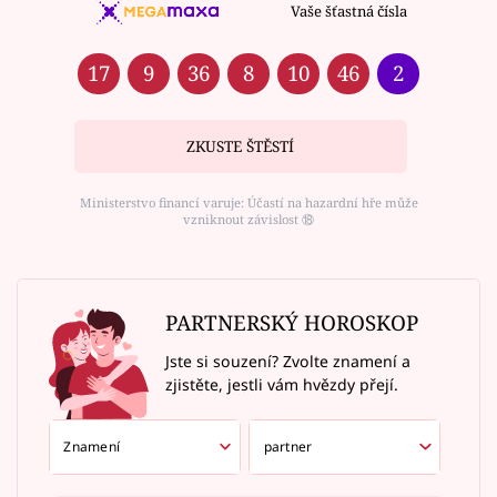
Vaše šťastná čísla
17
9
36
8
10
46
2
ZKUSTE ŠTĚSTÍ
Ministerstvo financí varuje: Účastí na hazardní hře může
vzniknout závislost ⑱
PARTNERSKÝ HOROSKOP
Jste si souzení? Zvolte znamení a
zjistěte, jestli vám hvězdy přejí.