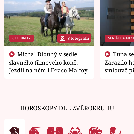
CELEBRITY
SERIÁLY A FIL
8 fotografií
Michal Dlouhý v sedle
Tuna se chtěl vrátit domů.
slavného filmového koně.
Zarazilo ho
Jezdil na něm i Draco Malfoy
smlouvě př
zemřít
HOROSKOPY DLE ZVĚROKRUHU