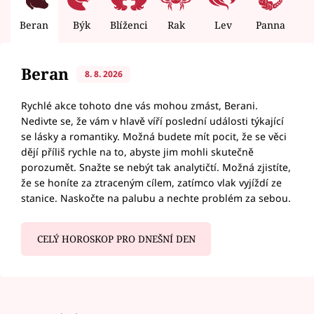
Beran
Býk
Blíženci
Rak
Lev
Panna
V
Beran
8. 8. 2026
Rychlé akce tohoto dne vás mohou zmást, Berani.
Nedivte se, že vám v hlavě víří poslední události týkající
se lásky a romantiky. Možná budete mít pocit, že se věci
dějí příliš rychle na to, abyste jim mohli skutečně
porozumět. Snažte se nebýt tak analytičtí. Možná zjistíte,
že se honíte za ztraceným cílem, zatímco vlak vyjíždí ze
stanice. Naskočte na palubu a nechte problém za sebou.
CELÝ HOROSKOP PRO DNEŠNÍ DEN