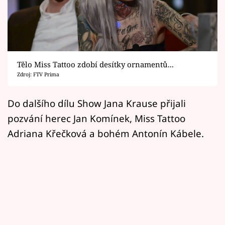
Horoskopy
Sledujte prima+
Filmový festival Karlovy Vary
Tělo Miss Tattoo zdobí desítky ornamentů...
Pořady
Zdroj: FTV Prima
Mámy sobě
Do dalšího dílu Show Jana Krause přijali
pozvání herec Jan Komínek, Miss Tattoo
Přihlášení
Adriana Křečková a bohém Antonín Kábele.
Sledujte nás