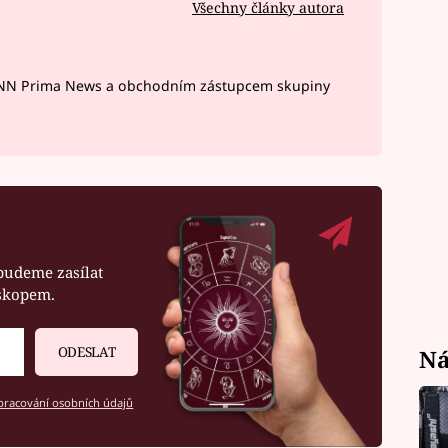
Všechny články autora
CNN Prima News a obchodním zástupcem skupiny
budeme zasílat
oskopem.
ODESLAT
Ná
racování osobních údajů