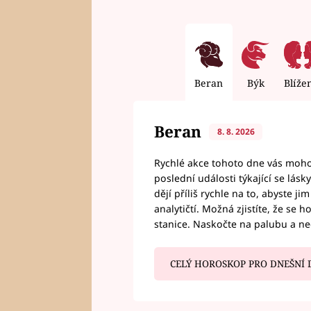
Beran
Býk
Blíže
Beran
8. 8. 2026
Rychlé akce tohoto dne vás mohou
poslední události týkající se lás
dějí příliš rychle na to, abyste 
analytičtí. Možná zjistíte, že se 
stanice. Naskočte na palubu a n
CELÝ HOROSKOP PRO DNEŠNÍ 