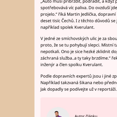
„Auto musí přibrzdit, podřadit, a když 
spotřebovává víc paliva. Do ovzduší jd
projelo.“ říká Martin Jedlička, dopravní
deset tisíc Čechů. I z těchto důvodů se
například spolek Kverulant.
V jedné ze smíchovských ulic je za sbou
proto, že se tu pohybují slepci. Místní 
nepotkali. Ono je sice hezké zklidnit do
záchraná služba..a ty taky brzdíme.“ ře
inženýr a člen spolku Kverulant.
Podle dopravních expertů jsou i jiné zp
Například takzvaná šikana nebo přednos
Jak dopadly se podívejte už v reportáži.
Autor článku