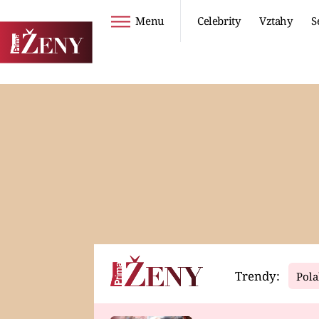
Menu
Celebrity
Vztahy
S
Seriály
Životní styl
ZOO
DIETY A HUBNUTÍ
PROSTŘENO!
CESTOVÁNÍ A
DOVOLENÁ
DUCH
ZDRAVÍ
Trendy:
Pola
Horoskopy
Video
ASTROČLÁNKY
SERIÁLY