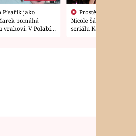
Prostě si o to řekla! Takhle
Marek pomáhá
Nicole Šáchová získala r
 vrahovi. V Polabí
seriálu Kamarádi
osti