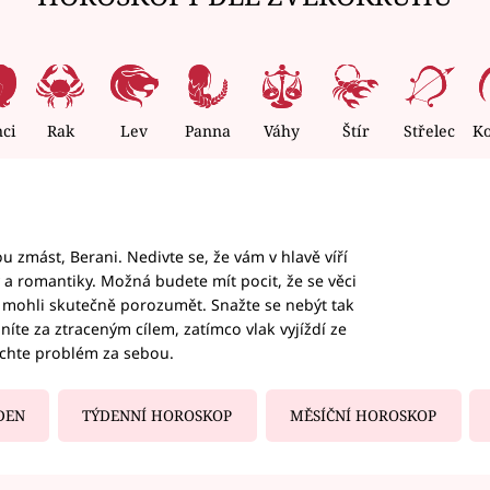
nci
Rak
Lev
Panna
Váhy
Štír
Střelec
K
 zmást, Berani. Nedivte se, že vám v hlavě víří
ky a romantiky. Možná budete mít pocit, že se věci
jim mohli skutečně porozumět. Snažte se nebýt tak
honíte za ztraceným cílem, zatímco vlak vyjíždí ze
echte problém za sebou.
DEN
TÝDENNÍ HOROSKOP
MĚSÍČNÍ HOROSKOP