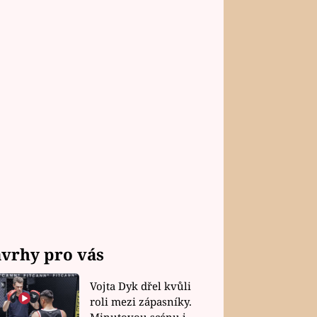
vrhy pro vás
Vojta Dyk dřel kvůli
roli mezi zápasníky.
Minutovou scénu jel