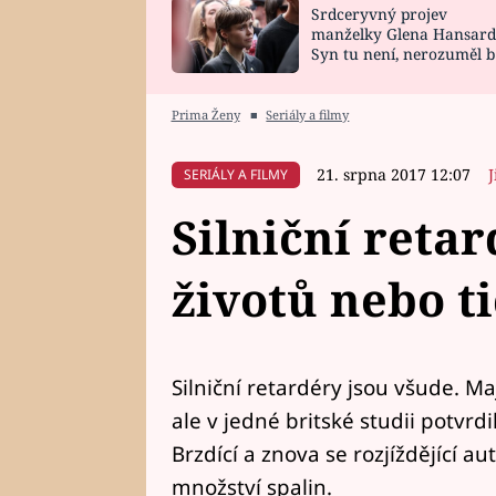
Srdceryvný projev
SNÁŘ
CELEBRITY
manželky Glena Hansard
Syn tu není, nerozuměl b
HOROSKOP NA
VAŘENÍ
tomu, vysvětlila
ROK 2023
Prima Ženy
■
Seriály a filmy
21. srpna 2017 12:07
J
SERIÁLY A FILMY
Silniční reta
životů nebo t
Silniční retardéry jsou všude. Ma
ale v jedné britské studii potvrdil
Brzdící a znova se rozjíždějící a
množství spalin.