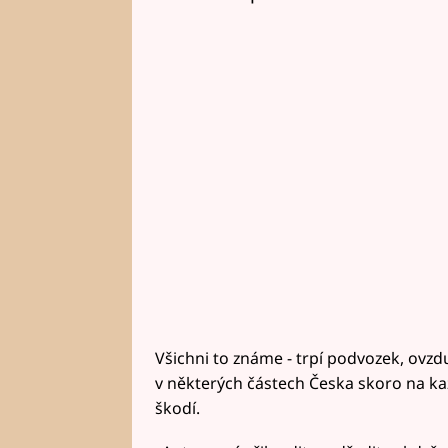
Všichni to známe - trpí podvozek, ovzduš
v některých částech Česka skoro na ka
škodí.