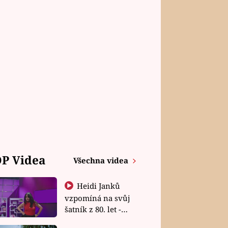
P Videa
Všechna videa
Heidi Janků
vzpomíná na svůj
šatník z 80. let -
Shopaholičky