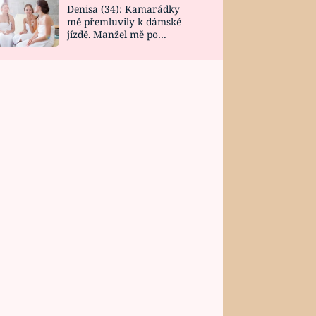
Denisa (34): Kamarádky
mě přemluvily k dámské
jízdě. Manžel mě po
návratu zaskočil