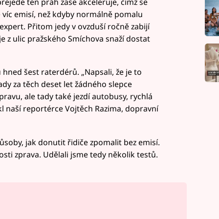
přejede ten práh zase akceleruje, čímž se
e víc emisí, než kdyby normálně pomalu
 expert. Přitom jedy v ovzduší ročně zabijí
 je z ulic pražského Smíchova snaží dostat
 hned šest raterdérů. „Napsali, že je to
tady za těch deset let žádného slepce
pravu, ale tady také jezdí autobusy, rychlá
kl naší reportérce Vojtěch Razima, dopravní
ůsoby, jak donutit řidiče zpomalit bez emisí.
ti zprava. Udělali jsme tedy několik testů.