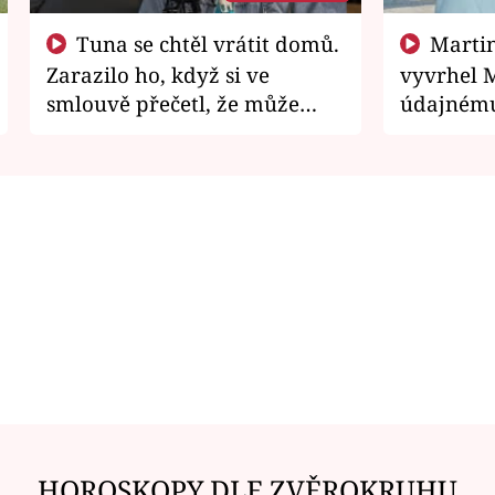
Tuna se chtěl vrátit domů.
Martin Písařík jako
Zarazilo ho, když si ve
vyvrhel 
smlouvě přečetl, že může
údajnému
zemřít
je v nemil
HOROSKOPY DLE ZVĚROKRUHU