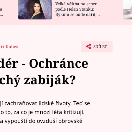
Velká věštba na srpen
NOVINKY
ZAHRADA
a:
podle Helen Stanku:
y
Býkům se bude dařit,
VIDEORECEPTY
DESIGN
Vodnáře čeká jízda
iří Kubeš
SDÍLET
rdér - Ochránce
ichý zabiják?
jí zachraňovat lidské životy. Teď se
o to, za co je mnozí léta kritizují.
uta vypouští do ovzduší obrovské