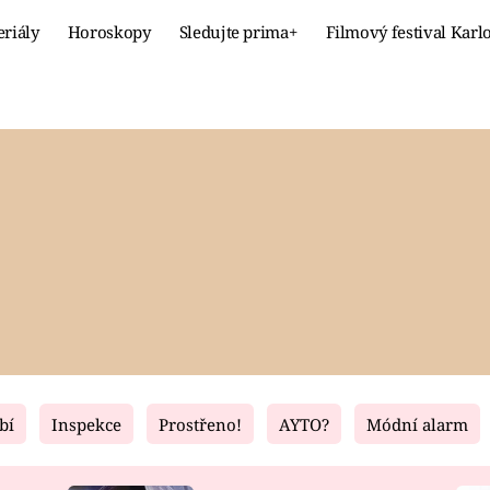
eriály
Horoskopy
Sledujte prima+
Filmový festival Karl
Celebrity
Recept
MÓDA A KRÁSA
HLAVNÍ JÍ
VZTAHY A SEX
SLADKÉ
PRIMA MAMINKA
ZDRAVÉ
bí
Inspekce
Prostřeno!
AYTO?
Módní alarm
Fresh
Living
RECEPTY
BYDLENÍ