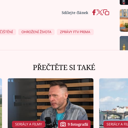
Sdílejte článek
ČIŠTĚNÍ
OHROŽENÍ ŽIVOTA
ZPRÁVY FTV PRIMA
PŘEČTĚTE SI TAKÉ
SERIÁLY A FILMY
SERIÁLY A FI
9 fotografií