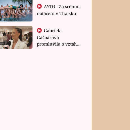
AYTO - Za scénou
natáčení v Thajsku
Gabriela
Gášpárová
promluvila o vztahu
a zakládání rodiny