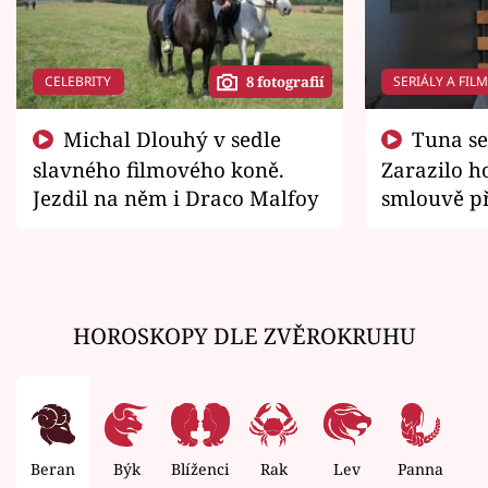
CELEBRITY
SERIÁLY A FIL
8 fotografií
Michal Dlouhý v sedle
Tuna se chtěl vrátit domů.
slavného filmového koně.
Zarazilo ho
Jezdil na něm i Draco Malfoy
smlouvě př
zemřít
HOROSKOPY DLE ZVĚROKRUHU
Beran
Býk
Blíženci
Rak
Lev
Panna
V