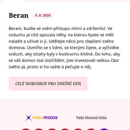
Beran
9. 8. 2026
Berani, buďte ve svém přístupu mírní a zdrženliví. Ve
vzduchu je cítit spousta něhy, na kterou byste se měli
naladit a užívat si ji. Udělejte něco pro zlepšení svého
domova. Usmiřte se s lidmi, se kterými žijete, a vyčistěte
vzduch, aby vztahy byly v budoucnu klidné. Do toho, aby
se váš domov stal útočištěm, jste investovali velkou část
svého já, proto si ho važte a pečujte o něj.
CELÝ HOROSKOP PRO DNEŠNÍ DEN
Vaše šťastná čísla