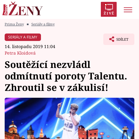
ŽIVĚ
Prima Ženy
■
Seriály a filmy
Trendy:
Polabí
Inspekce
Prostřeno!
AYTO?
SERIÁLY A FILMY
SDÍLET
Módní alarm
Zrádci
Proměny
14. listopadu 2019 11:04
Petra Kloidová
Soutěžící nezvládl
odmítnutí poroty Talentu.
Témata
Zhroutil se v zákulisí!
Celebrity
Vztahy
Seriály