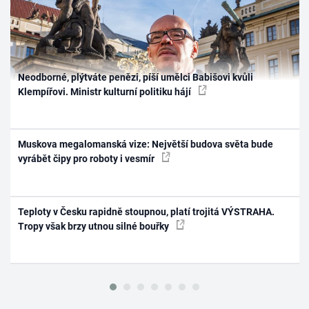
Neodborné, plýtváte penězi, píší umělci Babišovi kvůli
Klempířovi. Ministr kulturní politiku hájí
Muskova megalomanská vize: Největší budova světa bude
vyrábět čipy pro roboty i vesmír
Teploty v Česku rapidně stoupnou, platí trojitá VÝSTRAHA.
Tropy však brzy utnou silné bouřky