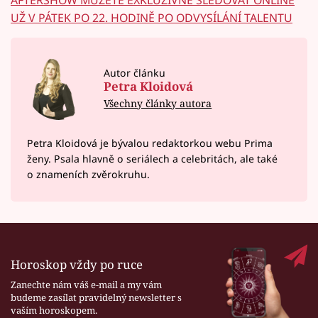
UŽ V PÁTEK PO 22. HODINĚ PO ODVYSÍLÁNÍ TALENTU
Autor článku
Petra Kloidová
Všechny články autora
Petra Kloidová je bývalou redaktorkou webu Prima
ženy. Psala hlavně o seriálech a celebritách, ale také
o znameních zvěrokruhu.
Horoskop vždy po ruce
Zanechte nám váš e-mail a my vám
budeme zasílat pravidelný newsletter s
vaším horoskopem.