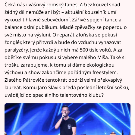
Čeká nás i vášnivý romský tanec. A bez kouzel snad
Failed to fetch
žádný díl nemůže ani být – aktuální kouzelník umí
vykouzlit hlavně sebevědomí. Zářivé spojení tance a
balance oslní publikum. Mladé zpěvačky se poperou o
své místo na výsluní. O reparát z loňska se pokusí
žonglér, který přitvrdí a bude do vzduchu vyhazovat
paralyzéry. Jenže každý z nich má 500 tisíc voltů. A za
oběť ke svému pokusu si vybere malého Miša. Také si
trošku zarapujeme, k tomu si dáme ekologickou
výchovu a show zakončíme pořádným freestylem.
Zlatého Pátroviče tentokrát obdrží velmi překvapivý
laureát. Komu Jaro Slávik předá poslední letošní sošku,
uvádějící do speciálního talentového klubu?