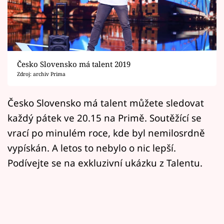
Horoskopy
Sledujte prima+
Filmový festival Karlovy Vary
Česko Slovensko má talent 2019
Pořady
Zdroj: archiv Prima
Mámy sobě
Česko Slovensko má talent můžete sledovat
každý pátek ve 20.15 na Primě. Soutěžící se
Přihlášení
vrací po minulém roce, kde byl nemilosrdně
vypískán. A letos to nebylo o nic lepší.
Podívejte se na exkluzivní ukázku z Talentu.
Sledujte nás