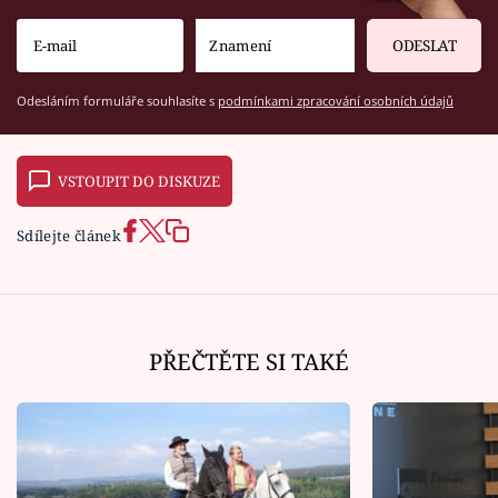
ODESLAT
Odesláním formuláře souhlasíte s
podmínkami zpracování osobních údajů
VSTOUPIT DO DISKUZE
Sdílejte článek
PŘEČTĚTE SI TAKÉ