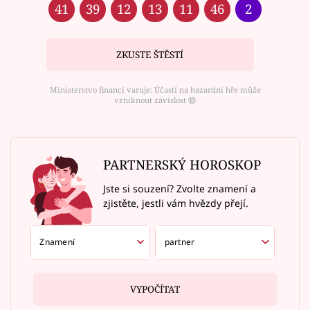
41
39
12
13
11
46
2
ZKUSTE ŠTĚSTÍ
Ministerstvo financí varuje: Účastí na hazardní hře může
vzniknout závislost ⑱
PARTNERSKÝ HOROSKOP
Jste si souzení? Zvolte znamení a
zjistěte, jestli vám hvězdy přejí.
VYPOČÍTAT