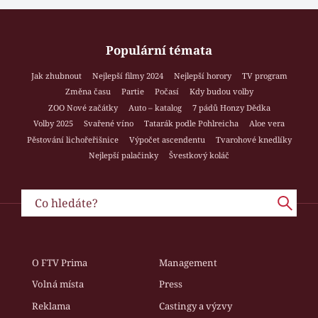
Populární témata
Jak zhubnout
Nejlepší filmy 2024
Nejlepší horory
TV program
Změna času
Partie
Počasí
Kdy budou volby
ZOO Nové začátky
Auto – katalog
7 pádů Honzy Dědka
Volby 2025
Svařené víno
Tatarák podle Pohlreicha
Aloe vera
Pěstování lichořeřišnice
Výpočet ascendentu
Tvarohové knedlíky
Nejlepší palačinky
Švestkový koláč
O FTV Prima
Management
Volná místa
Press
Reklama
Castingy a výzvy