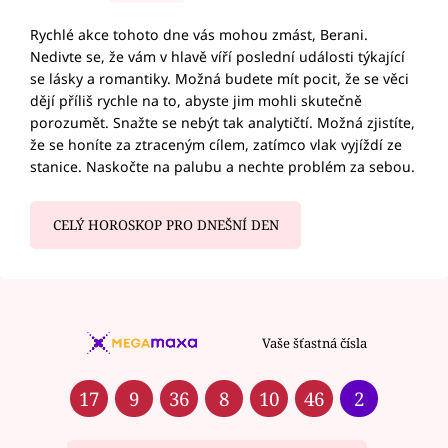
Rychlé akce tohoto dne vás mohou zmást, Berani.
Nedivte se, že vám v hlavě víří poslední události týkající
se lásky a romantiky. Možná budete mít pocit, že se věci
dějí příliš rychle na to, abyste jim mohli skutečně
porozumět. Snažte se nebýt tak analytičtí. Možná zjistíte,
že se honíte za ztraceným cílem, zatímco vlak vyjíždí ze
stanice. Naskočte na palubu a nechte problém za sebou.
CELÝ HOROSKOP PRO DNEŠNÍ DEN
Vaše šťastná čísla
17
9
36
8
10
46
2