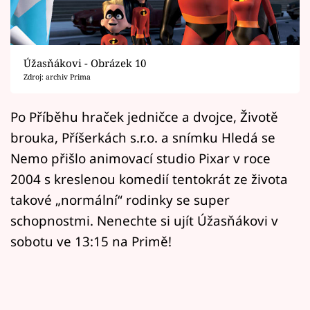
Horoskopy
Sledujte prima+
Úžasňákovi - Obrázek 10
Filmový festival Karlovy Vary
Zdroj: archiv Prima
Pořady
Po Příběhu hraček jedničce a dvojce, Životě
brouka, Příšerkách s.r.o. a snímku Hledá se
Mámy sobě
Nemo přišlo animovací studio Pixar v roce
2004 s kreslenou komedií tentokrát ze života
Přihlášení
takové „normální“ rodinky se super
schopnostmi. Nenechte si ujít Úžasňákovi v
Sledujte nás
sobotu ve 13:15 na Primě!