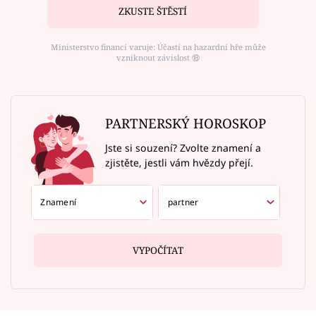
ZKUSTE ŠTĚSTÍ
Ministerstvo financí varuje: Účastí na hazardní hře může
vzniknout závislost ⑱
PARTNERSKÝ HOROSKOP
Jste si souzení? Zvolte znamení a
zjistěte, jestli vám hvězdy přejí.
VYPOČÍTAT