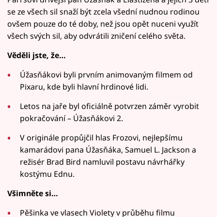
se ze všech sil snaží být zcela všední nudnou rodinou
ovšem pouze do té doby, než jsou opět nuceni využít
všech svých sil, aby odvrátili zničení celého světa.
Věděli jste, že…
Úžasňákovi byli prvním animovaným filmem od
Pixaru, kde byli hlavní hrdinové lidi.
Letos na jaře byl oficiálně potvrzen záměr vyrobit
pokračování – Úžasňákovi 2.
V originále propůjčil hlas Frozovi, nejlepšímu
kamarádovi pana Úžasňáka, Samuel L. Jackson a
režisér Brad Bird namluvil postavu návrhářky
kostýmu Ednu.
Všimněte si…
Pěšinka ve vlasech Violety v průběhu filmu