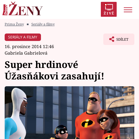
ŽIVĚ
Prima Ženy
■
Seriály a filmy
Trendy:
Polabí
Inspekce
Prostřeno!
AYTO?
SERIÁLY A FILMY
SDÍLET
Módní alarm
Zrádci
Proměny
16. prosince 2014 12:46
Gabriela Gabrielová
Super hrdinové
Úžasňákovi zasahují!
Témata
Celebrity
Vztahy
Seriály