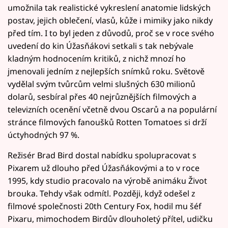
umožnila tak realistické vykreslení anatomie lidských
postav, jejich oblečení, vlasů, kůže i mimiky jako nikdy
před tím. I to byl jeden z důvodů, proč se v roce svého
uvedení do kin Úžasňákovi setkali s tak nebývale
kladným hodnocením kritiků, z nichž mnozí ho
jmenovali jedním z nejlepších snímků roku. Světově
vydělal svým tvůrcům velmi slušných 630 milionů
dolarů, sesbíral přes 40 nejrůznějších filmových a
televizních ocenění včetně dvou Oscarů a na populární
stránce filmových fanoušků Rotten Tomatoes si drží
úctyhodných 97 %.
Režisér Brad Bird dostal nabídku spolupracovat s
Pixarem už dlouho před Úžasňákovými a to v roce
1995, kdy studio pracovalo na výrobě animáku Život
brouka. Tehdy však odmítl. Později, když odešel z
filmové společnosti 20th Century Fox, hodil mu šéf
Pixaru, mimochodem Birdův dlouholetý přítel, udičku