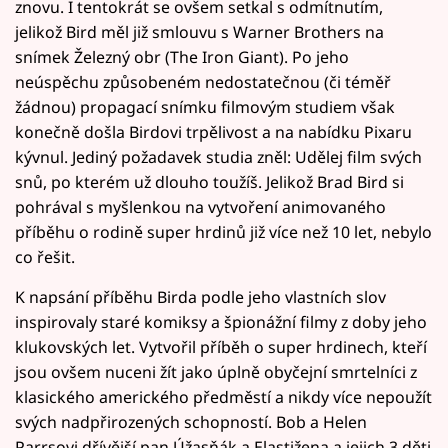
znovu. I tentokrát se ovšem setkal s odmítnutím,
jelikož Bird měl již smlouvu s Warner Brothers na
snímek Železný obr (The Iron Giant). Po jeho
neúspěchu způsobeném nedostatečnou (či téměř
žádnou) propagací snímku filmovým studiem však
konečně došla Birdovi trpělivost a na nabídku Pixaru
kývnul. Jediný požadavek studia zněl: Udělej film svých
snů, po kterém už dlouho toužíš. Jelikož Brad Bird si
pohrával s myšlenkou na vytvoření animovaného
příběhu o rodině super hrdinů již více než 10 let, nebylo
co řešit.
K napsání příběhu Birda podle jeho vlastních slov
inspirovaly staré komiksy a špionážní filmy z doby jeho
klukovských let. Vytvořil příběh o super hrdinech, kteří
jsou ovšem nuceni žít jako úplně obyčejní smrtelníci z
klasického amerického předměstí a nikdy více nepoužít
svých nadpřirozených schopností. Bob a Helen
Parrsovi dřívější pan Úžasňák a Elastižena a jejich 3 děti