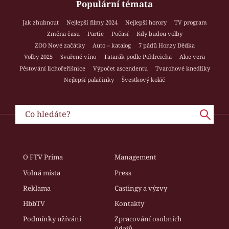
Populární témata
Jak zhubnout
Nejlepší filmy 2024
Nejlepší horory
TV program
Změna času
Partie
Počasí
Kdy budou volby
ZOO Nové začátky
Auto – katalog
7 pádů Honzy Dědka
Volby 2025
Svařené víno
Tatarák podle Pohlreicha
Aloe vera
Pěstování lichořeřišnice
Výpočet ascendentu
Tvarohové knedlíky
Nejlepší palačinky
Švestkový koláč
O FTV Prima
Management
Volná místa
Press
Reklama
Castingy a výzvy
HbbTV
Kontakty
Podmínky užívání
Zpracování osobních
údajů