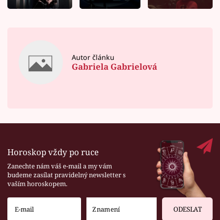
Autor článku
Gabriela Gabrielová
Horoskop vždy po ruce
Zanechte nám váš e-mail a my vám
budeme zasílat pravidelný newsletter s
vaším horoskopem.
ODESLAT