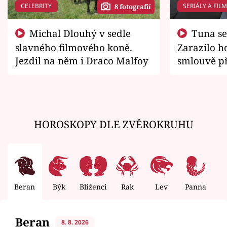
CELEBRITY
SERIÁLY A FIL
8 fotografií
Michal Dlouhý v sedle
Tuna se chtěl vrátit domů.
slavného filmového koně.
Zarazilo ho
Jezdil na něm i Draco Malfoy
smlouvě př
zemřít
HOROSKOPY DLE ZVĚROKRUHU
Beran
Býk
Blíženci
Rak
Lev
Panna
V
Beran
8. 8. 2026