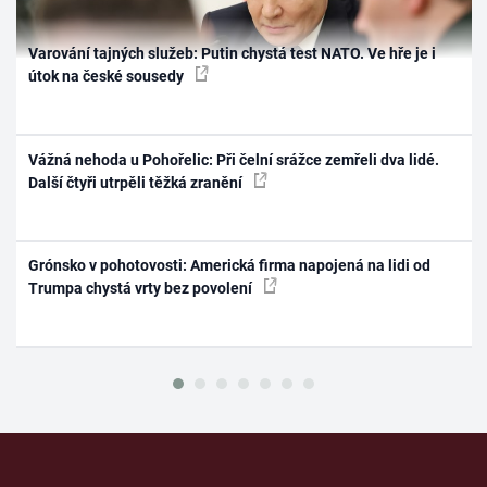
Varování tajných služeb: Putin chystá test NATO. Ve hře je i
útok na české sousedy
Vážná nehoda u Pohořelic: Při čelní srážce zemřeli dva lidé.
Další čtyři utrpěli těžká zranění
Grónsko v pohotovosti: Americká firma napojená na lidi od
Trumpa chystá vrty bez povolení