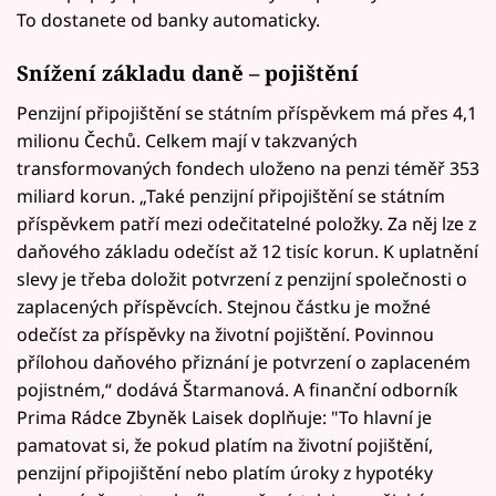
To dostanete od banky automaticky.
Snížení základu daně – pojištění
Penzijní připojištění se státním příspěvkem má přes 4,1
milionu Čechů. Celkem mají v takzvaných
transformovaných fondech uloženo na penzi téměř 353
miliard korun. „Také penzijní připojištění se státním
příspěvkem patří mezi odečitatelné položky. Za něj lze z
daňového základu odečíst až 12 tisíc korun. K uplatnění
slevy je třeba doložit potvrzení z penzijní společnosti o
zaplacených příspěvcích. Stejnou částku je možné
odečíst za příspěvky na životní pojištění. Povinnou
přílohou daňového přiznání je potvrzení o zaplaceném
pojistném,“ dodává Štarmanová. A finanční odborník
Prima Rádce Zbyněk Laisek doplňuje: "To hlavní je
pamatovat si, že pokud platím na životní pojištění,
penzijní připojištění nebo platím úroky z hypotéky