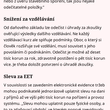
nebo z úvěru stavebního spoření, tak jsou nějaké
odečitatelné položky."
Snížení za vzdělávání
Od daňového základu lze odečíst i úhrady za zkoušky
ověřující výsledky dalšího vzdělávání. Ne každý
vzdělávací kurz ale splňuje podmínky. Obor, o který si
člověk rozšiřuje své vzdělání, musí souviset s jeho
povoláním či podnikáním. Odečíst je možné až deset
tisíc korun za rok, zdravotně postižení o pět tisíc korun
více. Je třeba doložit potvrzení o úhradě zkoušky.
Sleva za EET
V souvislosti se zavedením elektronické evidence tržeb
mohou podnikatelé jednorázově uplatnit slevu na dani
z příjmů až ve výši pěti tisíc korun na pořízení a provoz
systému. „Slevu mohou uplatnit pouze fyzické osoby, a
to za zdaňovací období, ve kterém poprvé zaevidovaly