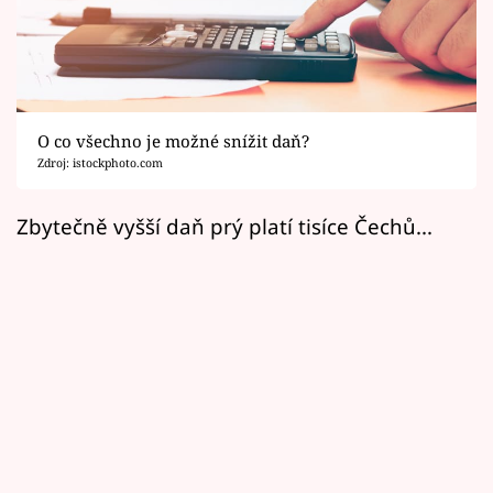
Horoskopy
Sledujte prima+
Filmový festival Karlovy Vary
O co všechno je možné snížit daň?
Pořady
Zdroj: istockphoto.com
Mámy sobě
Zbytečně vyšší daň prý platí tisíce Čechů...
Přihlášení
Sledujte nás