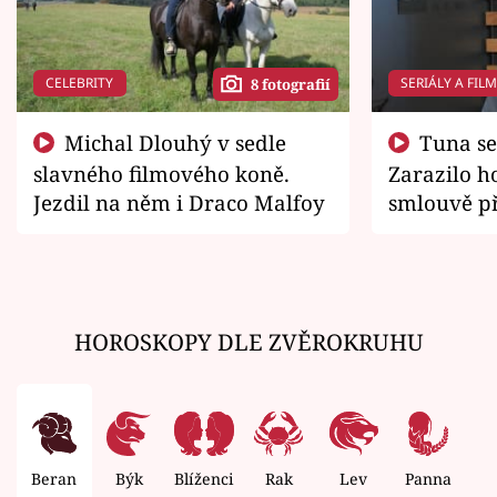
CELEBRITY
SERIÁLY A FIL
8 fotografií
Michal Dlouhý v sedle
Tuna se chtěl vrátit domů.
slavného filmového koně.
Zarazilo ho
Jezdil na něm i Draco Malfoy
smlouvě př
zemřít
HOROSKOPY DLE ZVĚROKRUHU
Beran
Býk
Blíženci
Rak
Lev
Panna
V