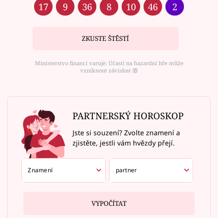
17
9
36
8
10
46
2
ZKUSTE ŠTĚSTÍ
Ministerstvo financí varuje: Účastí na hazardní hře může
vzniknout závislost ⑱
PARTNERSKÝ HOROSKOP
Jste si souzení? Zvolte znamení a
zjistěte, jestli vám hvězdy přejí.
VYPOČÍTAT