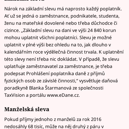
Nárok na základní slevu má naprosto každý poplatník.
Ať už se jedná o zaměstnance, podnikatele, studenta,
ženu na mateřské dovolené nebo třeba důchodce či
cizince. „Základní slevu na dani ve výši 24 840 korun
mohou uplatnit všichni poplatníci. Slevu je možné
uplatnit v plné výši bez ohledu na to, jak dlouho v
kalendářním roce výdělečná činnost trvala. K uplatnění
této slevy není třeba nic dokládat. V případě, že slevu
uplatňuje zaměstnavatel za zaměstnance, je třeba
podepsat Prohlášení poplatníka daně z příjmů
fyzických osob ze závislé činnosti,“ vysvětluje daňová
poradkyně Blanka Štarmanová ze společnosti
TaxVision a portálu www.eDane.cz.
Manželská sleva
Pokud příjmy jednoho z manželů za rok 2016
nedosáhly 68 tisíc, může na něj druhý z páru v