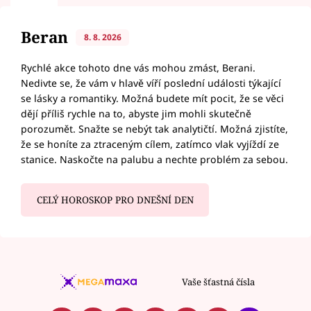
Beran
8. 8. 2026
Rychlé akce tohoto dne vás mohou zmást, Berani.
Nedivte se, že vám v hlavě víří poslední události týkající
se lásky a romantiky. Možná budete mít pocit, že se věci
dějí příliš rychle na to, abyste jim mohli skutečně
porozumět. Snažte se nebýt tak analytičtí. Možná zjistíte,
že se honíte za ztraceným cílem, zatímco vlak vyjíždí ze
stanice. Naskočte na palubu a nechte problém za sebou.
CELÝ HOROSKOP PRO DNEŠNÍ DEN
Vaše šťastná čísla