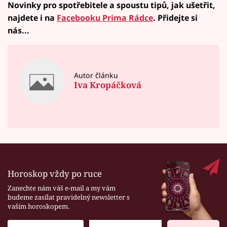
Novinky pro spotřebitele a spoustu tipů, jak ušetřit,
najdete i na
Facebooku Prima Rádce
. Přidejte si
nás...
Autor článku
Iva Kropáčková
Horoskop vždy po ruce
Zanechte nám váš e-mail a my vám
budeme zasílat pravidelný newsletter s
vaším horoskopem.