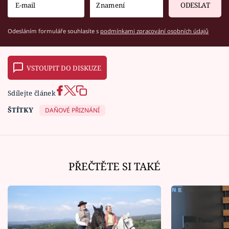
ODESLAT
Odesláním formuláře souhlasíte s
podmínkami zpracování osobních údajů
VSTOUPIT DO DISKUZE
Sdílejte článek
ŠTÍTKY
DAŇOVÉ PŘIZNÁNÍ
PŘEČTĚTE SI TAKÉ