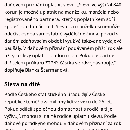
daňovém přiznání uplatnit slevu. „Slevu ve výši 24 840
korun je možné uplatnit na manželku, manžela nebo
registrovaného partnera, který s poplatníkem sdílí
společnou domácnost. Slevu na manželku si nemůže
odečíst osoba samostatně výdělečně činná, pokud v
daném zdaňovacím období využívá takzvané výdajové
paušály. V daňovém přiznání podávaném příští rok ale
už tyto slevy uplatnit budou moci. Pokud je partner
držitelem průkazu ZTP/P, částka se zdvojnásobuje,“
doplňuje Blanka Štarmanová.
Sleva na dítě
Podle Českého statistického úřadu žijí v České
republice téměř dva miliony lidí ve věku do 26 let.
Pokud sdílejí společnou domácnost s rodiči a ti je
vyživují, mohou si na ně rodiče uplatnit slevu. Podle
daňové poradkyně mohou v daňovém přiznání za rok