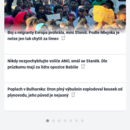
Boj s migranty Evropa prohrála, míní Stoniš. Podle Mlejnka je
nelze jen tak chytit za límec
Nikdy nezpochybňujte voliče ANO, smál se Staněk. Dle
průzkumu mají za lídra opozice Babiše
Poplach v Bulharsku: Dron plný výbušnin explodoval kousek od
plynovodu, jeho původ je nejasný