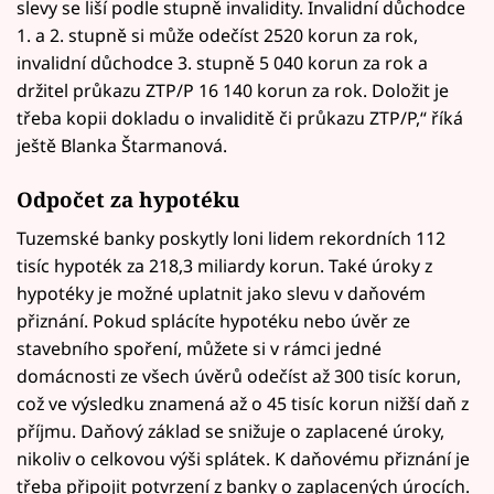
slevy se liší podle stupně invalidity. Invalidní důchodce
1. a 2. stupně si může odečíst 2520 korun za rok,
invalidní důchodce 3. stupně 5 040 korun za rok a
držitel průkazu ZTP/P 16 140 korun za rok. Doložit je
třeba kopii dokladu o invaliditě či průkazu ZTP/P,“ říká
ještě Blanka Štarmanová.
Odpočet za hypotéku
Tuzemské banky poskytly loni lidem rekordních 112
tisíc hypoték za 218,3 miliardy korun. Také úroky z
hypotéky je možné uplatnit jako slevu v daňovém
přiznání. Pokud splácíte hypotéku nebo úvěr ze
stavebního spoření, můžete si v rámci jedné
domácnosti ze všech úvěrů odečíst až 300 tisíc korun,
což ve výsledku znamená až o 45 tisíc korun nižší daň z
příjmu. Daňový základ se snižuje o zaplacené úroky,
nikoliv o celkovou výši splátek. K daňovému přiznání je
třeba připojit potvrzení z banky o zaplacených úrocích.