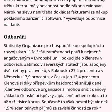
tržbu, kterou měly povinnost podle zákona evidovat.
Nárok na slevu není třeba dokládat fakturami za nákup
pokladního zařízení či softwaru,“ vysvětluje odbornice
na daně.
Odboráři
Statistiky Organizace pro hospodářskou spolupráci a
rozvoj ukazují, že čeští zaměstnanci patří k nejméně
angažovaným v Evropské unii, pokud jde o členství v
odborech. Zatímco v severských státech jsou zapojeny
dvě třetiny pracovníků, v Rakousku 27,4 procenta a v
Německu 17,9 procenta, v Česku jen 13,4 procenta.
Členové si díky příspěvkům každoročně snižují daně.
„Členové odborové organizace si mohou snížit daňový
základ o členské příspěvky zaplacené během roku, a to
až o tři tisíce korun. Současně to však nesmí být víc než
1,5 % zdanitelných příjmů ze závislé činnosti za rok,“