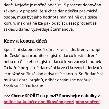
daně. Nejvýše je možné odečíst 15 procent daňového
základu. V případě, že si chce dar odečíst právnická
osoba, musí být jeho hodnota minimálně dva tisíce
korun, maximálně lze pak odečíst deset procent ze
základu daně,“ vysvětluje Štarmanová.
Krev a kostní dřeň
Speciální skupinu tvoří dárci krve a lidé, kteří vstoupí
do Českého národního registru dárců kostní dřeně
nebo do Českého registru dárců krvetvorných buněk.
Za každé bezplatné darování krve či krevních derivátů
je možné snížit základ o dva tisíce korun. Snížit daně si
můžou i dárci orgánů, odběr orgánu se oceňuje
částkou 20 000 korun.
>>> Chcete SPOŘIT na penzi? Porovnejte nabídky v
online kalkulačce doplňkového penzijního spoření
.