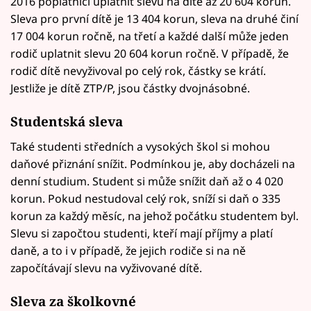
2016 poplatníci uplatnit slevu na dítě až 20 604 korun.
Sleva pro první dítě je 13 404 korun, sleva na druhé činí
17 004 korun ročně, na třetí a každé další může jeden
rodič uplatnit slevu 20 604 korun ročně. V případě, že
rodič dítě nevyživoval po celý rok, částky se krátí.
Jestliže je dítě ZTP/P, jsou částky dvojnásobné.
Studentská sleva
Také studenti středních a vysokých škol si mohou
daňové přiznání snížit. Podmínkou je, aby docházeli na
denní studium. Student si může snížit daň až o 4 020
korun. Pokud nestudoval celý rok, sníží si daň o 335
korun za každý měsíc, na jehož počátku studentem byl.
Slevu si započtou studenti, kteří mají příjmy a platí
daně, a to i v případě, že jejich rodiče si na ně
započítávají slevu na vyživované dítě.
Sleva za školkovné