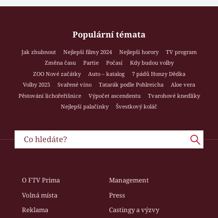
Populární témata
Jak zhubnout
Nejlepší filmy 2024
Nejlepší horory
TV program
Změna času
Partie
Počasí
Kdy budou volby
ZOO Nové začátky
Auto – katalog
7 pádů Honzy Dědka
Volby 2025
Svařené víno
Tatarák podle Pohlreicha
Aloe vera
Pěstování lichořeřišnice
Výpočet ascendentu
Tvarohové knedlíky
Nejlepší palačinky
Švestkový koláč
O FTV Prima
Management
Volná místa
Press
Reklama
Castingy a výzvy