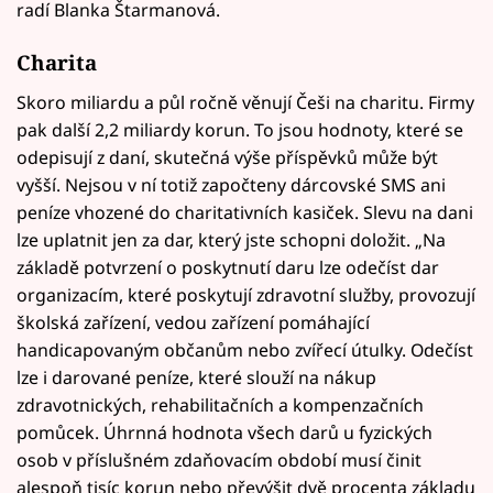
radí Blanka Štarmanová.
Charita
Skoro miliardu a půl ročně věnují Češi na charitu. Firmy
pak další 2,2 miliardy korun. To jsou hodnoty, které se
odepisují z daní, skutečná výše příspěvků může být
vyšší. Nejsou v ní totiž započteny dárcovské SMS ani
peníze vhozené do charitativních kasiček. Slevu na dani
lze uplatnit jen za dar, který jste schopni doložit. „Na
základě potvrzení o poskytnutí daru lze odečíst dar
organizacím, které poskytují zdravotní služby, provozují
školská zařízení, vedou zařízení pomáhající
handicapovaným občanům nebo zvířecí útulky. Odečíst
lze i darované peníze, které slouží na nákup
zdravotnických, rehabilitačních a kompenzačních
pomůcek. Úhrnná hodnota všech darů u fyzických
osob v příslušném zdaňovacím období musí činit
alespoň tisíc korun nebo převýšit dvě procenta základu