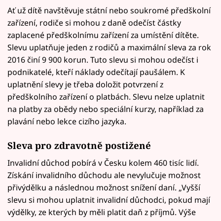
Ať už dítě navštěvuje státní nebo soukromé předškolní
zařízení, rodiče si mohou z daně odečíst částky
zaplacené předškolnímu zařízení za umístění dítěte.
Slevu uplatňuje jeden z rodičů a maximální sleva za rok
2016 činí 9 900 korun. Tuto slevu si mohou odečíst i
podnikatelé, kteří náklady odečítají paušálem. K
uplatnění slevy je třeba doložit potvrzení z
předškolního zařízení o platbách. Slevu nelze uplatnit
na platby za obědy nebo speciální kurzy, například za
plavání nebo lekce cizího jazyka.
Sleva pro zdravotně postižené
Invalidní důchod pobírá v Česku kolem 460 tisíc lidí.
Získání invalidního důchodu ale nevylučuje možnost
přivýdělku a následnou možnost snížení daní. „Vyšší
slevu si mohou uplatnit invalidní důchodci, pokud mají
výdělky, ze kterých by měli platit daň z příjmů. Výše