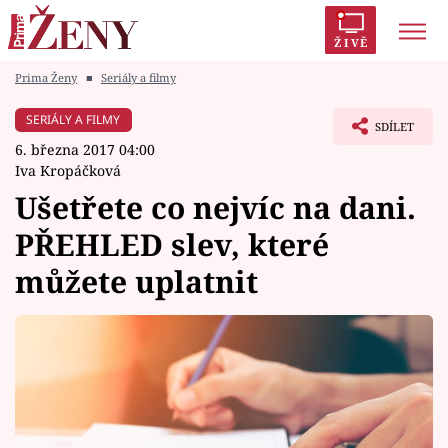
ŽIVĚ
Prima Ženy
■
Seriály a filmy
Trendy:
Polabí
Inspekce
Prostřeno!
AYTO?
SERIÁLY A FILMY
SDÍLET
Módní alarm
Zrádci
Proměny
6. března 2017 04:00
Iva Kropáčková
Ušetřete co nejvíc na dani.
PŘEHLED slev, které
Témata
můžete uplatnit
Celebrity
Vztahy
Seriály