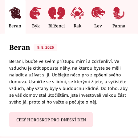
Beran
Býk
Blíženci
Rak
Lev
Panna
V
Beran
9. 8. 2026
Berani, buďte ve svém přístupu mírní a zdrženliví. Ve
vzduchu je cítit spousta něhy, na kterou byste se měli
naladit a užívat si ji. Udělejte něco pro zlepšení svého
domova. Usmiřte se s lidmi, se kterými žijete, a vyčistěte
vzduch, aby vztahy byly v budoucnu klidné. Do toho, aby
se váš domov stal útočištěm, jste investovali velkou část
svého já, proto si ho važte a pečujte o něj.
CELÝ HOROSKOP PRO DNEŠNÍ DEN