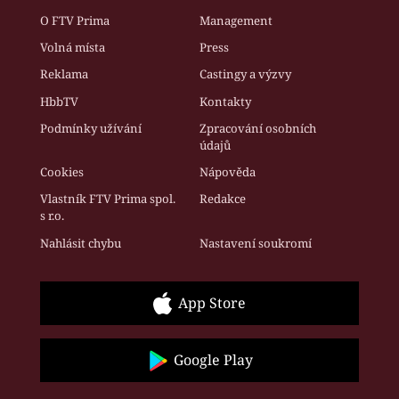
O FTV Prima
Management
Volná místa
Press
Reklama
Castingy a výzvy
HbbTV
Kontakty
Podmínky užívání
Zpracování osobních
údajů
Cookies
Nápověda
Vlastník FTV Prima spol.
Redakce
s r.o.
Nahlásit chybu
Nastavení soukromí
App Store
Google Play