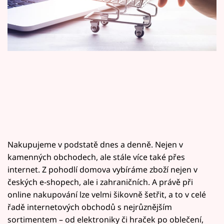
Horoskopy
Sledujte prima+
Filmový festival Karlovy Vary
Pořady
Mámy sobě
Přihlášení
Nakupujeme v podstatě dnes a denně. Nejen v
kamenných obchodech, ale stále více také přes
Sledujte nás
internet. Z pohodlí domova vybíráme zboží nejen v
českých e-shopech, ale i zahraničních. A právě při
online nakupování lze velmi šikovně šetřit, a to v celé
řadě internetových obchodů s nejrůznějším
sortimentem – od elektroniky či hraček po oblečení,