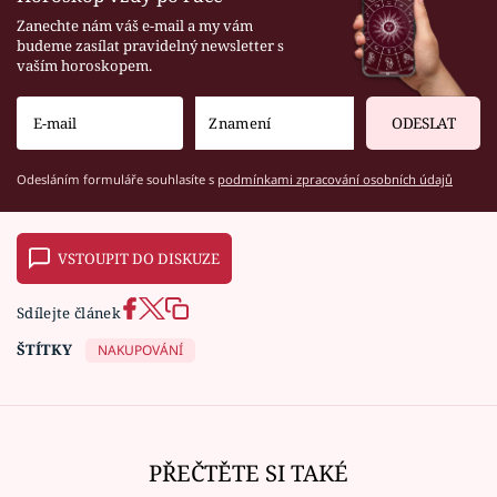
Zanechte nám váš e-mail a my vám
budeme zasílat pravidelný newsletter s
vaším horoskopem.
ODESLAT
Odesláním formuláře souhlasíte s
podmínkami zpracování osobních údajů
VSTOUPIT DO DISKUZE
Sdílejte článek
ŠTÍTKY
NAKUPOVÁNÍ
PŘEČTĚTE SI TAKÉ