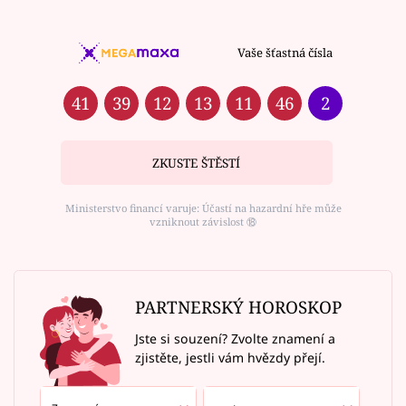
Vaše šťastná čísla
41
39
12
13
11
46
2
ZKUSTE ŠTĚSTÍ
Ministerstvo financí varuje: Účastí na hazardní hře může
vzniknout závislost ⑱
PARTNERSKÝ HOROSKOP
Jste si souzení? Zvolte znamení a
zjistěte, jestli vám hvězdy přejí.