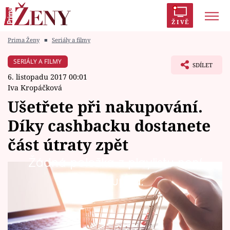
ŽIVĚ
Prima Ženy
■
Seriály a filmy
Trendy:
Polabí
Inspekce
Prostřeno!
AYTO?
SERIÁLY A FILMY
SDÍLET
Módní alarm
Zrádci
Proměny
6. listopadu 2017 00:01
Iva Kropáčková
Ušetřete při nakupování.
Díky cashbacku dostanete
Témata
část útraty zpět
Celebrity
Žádná položka z playlistu není
Při online nakupování je v dnešní době velmi
dostupná.
Vztahy
výhodné využívat službu vrácení peněz...
Seriály