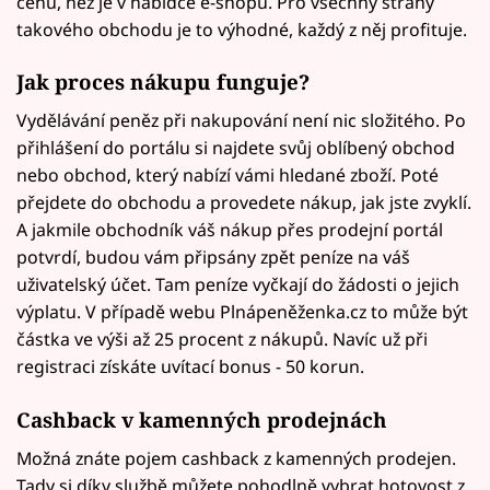
cenu, než je v nabídce e-shopu. Pro všechny strany
takového obchodu je to výhodné, každý z něj profituje.
Jak proces nákupu funguje?
Vydělávání peněz při nakupování není nic složitého. Po
přihlášení do portálu si najdete svůj oblíbený obchod
nebo obchod, který nabízí vámi hledané zboží. Poté
přejdete do obchodu a provedete nákup, jak jste zvyklí.
A jakmile obchodník váš nákup přes prodejní portál
potvrdí, budou vám připsány zpět peníze na váš
uživatelský účet. Tam peníze vyčkají do žádosti o jejich
výplatu. V případě webu Plnápeněženka.cz to může být
částka ve výši až 25 procent z nákupů. Navíc už při
registraci získáte uvítací bonus - 50 korun.
Cashback v kamenných prodejnách
Možná znáte pojem cashback z kamenných prodejen.
Tady si díky službě můžete pohodlně vybrat hotovost z