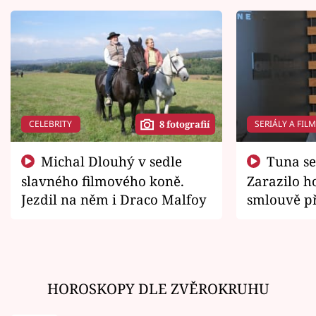
CELEBRITY
SERIÁLY A FIL
8 fotografií
Michal Dlouhý v sedle
Tuna se chtěl vrátit domů.
slavného filmového koně.
Zarazilo ho
Jezdil na něm i Draco Malfoy
smlouvě př
zemřít
HOROSKOPY DLE ZVĚROKRUHU