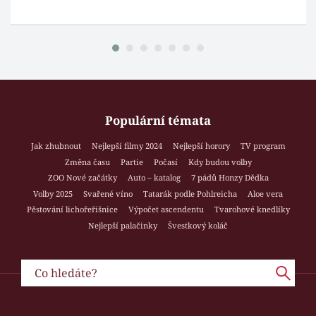
Populární témata
Jak zhubnout
Nejlepší filmy 2024
Nejlepší horory
TV program
Změna času
Partie
Počasí
Kdy budou volby
ZOO Nové začátky
Auto – katalog
7 pádů Honzy Dědka
Volby 2025
Svařené víno
Tatarák podle Pohlreicha
Aloe vera
Pěstování lichořeřišnice
Výpočet ascendentu
Tvarohové knedlíky
Nejlepší palačinky
Švestkový koláč