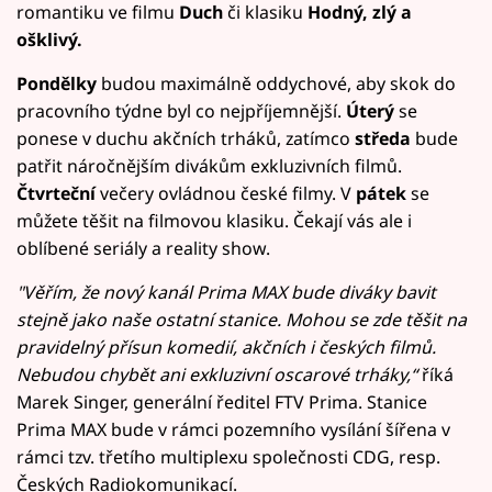
romantiku ve filmu
Duch
či klasiku
Hodný, zlý a
ošklivý.
Pondělky
budou maximálně oddychové, aby skok do
pracovního týdne byl co nejpříjemnější.
Úterý
se
ponese v duchu akčních trháků, zatímco
středa
bude
patřit náročnějším divákům exkluzivních filmů.
Čtvrteční
večery ovládnou české filmy. V
pátek
se
můžete těšit na filmovou klasiku. Čekají vás ale i
oblíbené seriály a reality show.
"Věřím, že nový kanál Prima MAX bude diváky bavit
stejně jako naše ostatní stanice. Mohou se zde těšit na
pravidelný přísun komedií, akčních i českých filmů.
Nebudou chybět ani exkluzivní oscarové trháky,“
říká
Marek Singer, generální ředitel FTV Prima. Stanice
Prima MAX bude v rámci pozemního vysílání šířena v
rámci tzv. třetího multiplexu společnosti CDG, resp.
Českých Radiokomunikací.