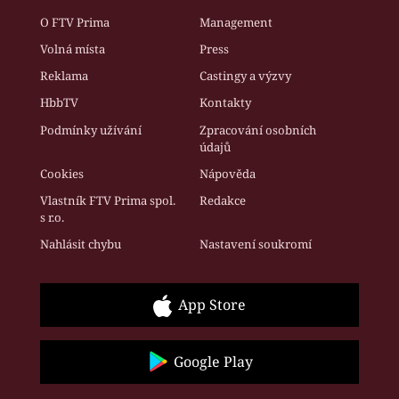
O FTV Prima
Management
Volná místa
Press
Reklama
Castingy a výzvy
HbbTV
Kontakty
Podmínky užívání
Zpracování osobních
údajů
Cookies
Nápověda
Vlastník FTV Prima spol.
Redakce
s r.o.
Nahlásit chybu
Nastavení soukromí
App Store
Google Play