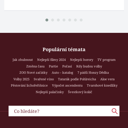
Populární témata
Jak zhubnout
Nejlepší filmy 2024
Nejlepší horory
TV program
Změna času
Partie
Počasí
Kdy budou volby
ZOO Nové začátky
Auto – katalog
7 pádů Honzy Dědka
Volby 2025
Svařené víno
Tatarák podle Pohlreicha
Aloe vera
Pěstování lichořeřišnice
Výpočet ascendentu
Tvarohové knedlíky
Nejlepší palačinky
Švestkový koláč