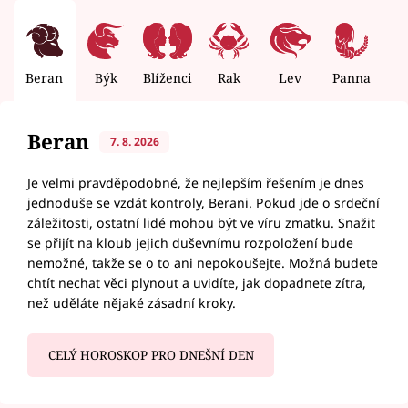
Beran
Býk
Blíženci
Rak
Lev
Panna
V
Beran
7. 8. 2026
Je velmi pravděpodobné, že nejlepším řešením je dnes
jednoduše se vzdát kontroly, Berani. Pokud jde o srdeční
záležitosti, ostatní lidé mohou být ve víru zmatku. Snažit
se přijít na kloub jejich duševnímu rozpoložení bude
nemožné, takže se o to ani nepokoušejte. Možná budete
chtít nechat věci plynout a uvidíte, jak dopadnete zítra,
než uděláte nějaké zásadní kroky.
CELÝ HOROSKOP PRO DNEŠNÍ DEN