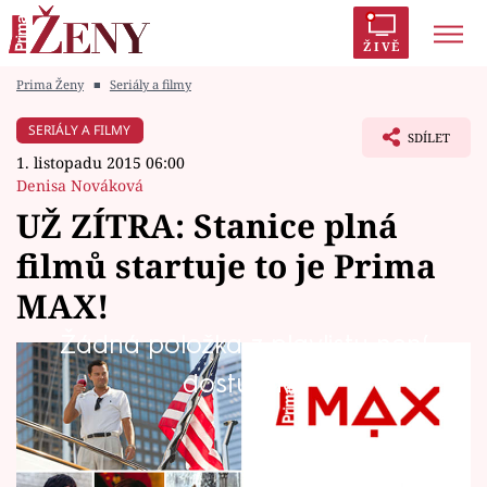
ŽIVĚ
Prima Ženy
■
Seriály a filmy
Trendy:
Polabí
Inspekce
Prostřeno!
AYTO?
SERIÁLY A FILMY
SDÍLET
Módní alarm
Zrádci
Proměny
1. listopadu 2015 06:00
Denisa Nováková
UŽ ZÍTRA: Stanice plná
filmů startuje to je Prima
Témata
MAX!
Celebrity
Žádná položka z playlistu není
Skupina Prima spustí pátý kanál s převážně
dostupná.
Vztahy
filmovým obsahem již tento pátek 20. 11. ve
Seriály
20.11.