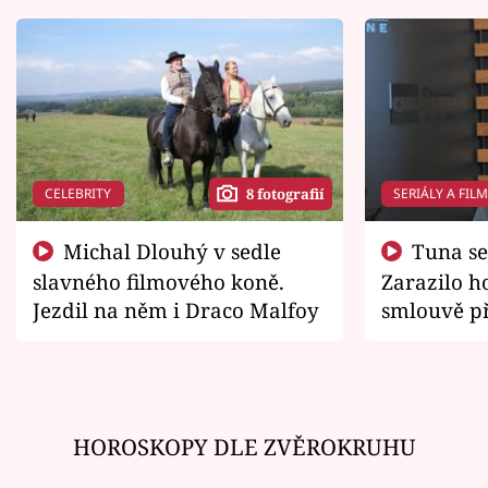
CELEBRITY
SERIÁLY A FIL
8 fotografií
Michal Dlouhý v sedle
Tuna se chtěl vrátit domů.
slavného filmového koně.
Zarazilo ho
Jezdil na něm i Draco Malfoy
smlouvě př
zemřít
HOROSKOPY DLE ZVĚROKRUHU