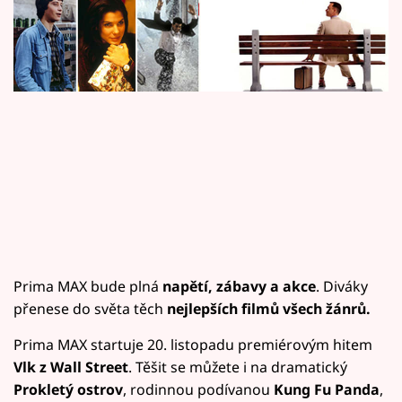
Horoskopy
Sledujte prima+
Filmový festival Karlovy Vary
Pořady
Mámy sobě
Přihlášení
Prima MAX bude plná
napětí, zábavy a akce
. Diváky
Sledujte nás
přenese do světa těch
nejlepších filmů všech žánrů.
Prima MAX startuje 20. listopadu premiérovým hitem
Vlk z Wall Street
. Těšit se můžete i na dramatický
Prokletý ostrov
, rodinnou podívanou
Kung Fu Panda
,