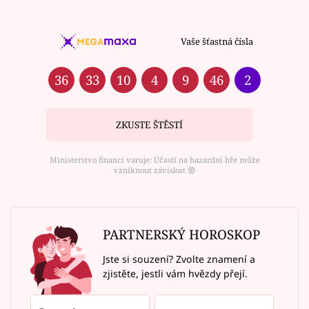
Vaše šťastná čísla
36
33
10
4
9
46
2
ZKUSTE ŠTĚSTÍ
Ministerstvo financí varuje: Účastí na hazardní hře může
vzniknout závislost ⑱
PARTNERSKÝ HOROSKOP
Jste si souzení? Zvolte znamení a
zjistěte, jestli vám hvězdy přejí.