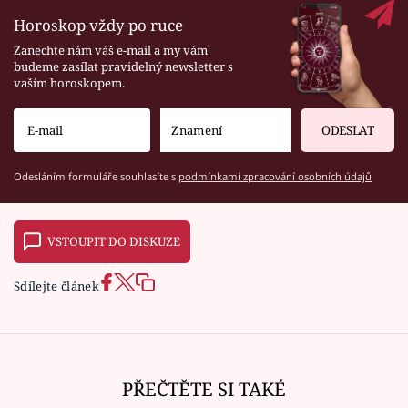
Horoskop vždy po ruce
Zanechte nám váš e-mail a my vám
budeme zasílat pravidelný newsletter s
vaším horoskopem.
ODESLAT
Odesláním formuláře souhlasíte s
podmínkami zpracování osobních údajů
VSTOUPIT DO DISKUZE
Sdílejte článek
PŘEČTĚTE SI TAKÉ