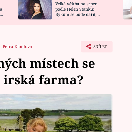
Velká věštba na srpen
NOVINKY
ZAHRADA
a:
podle Helen Stanku:
y
Býkům se bude dařit,
VIDEORECEPTY
DESIGN
Vodnáře čeká jízda
Petra Kloidová
SDÍLET
ných místech se
 irská farma?