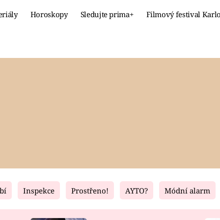
eriály
Horoskopy
Sledujte prima+
Filmový festival Karl
Celebrity
Recept
MÓDA A KRÁSA
HLAVNÍ JÍ
VZTAHY A SEX
SLADKÉ
PRIMA MAMINKA
ZDRAVÉ
bí
Inspekce
Prostřeno!
AYTO?
Módní alarm
Fresh
Living
RECEPTY
BYDLENÍ