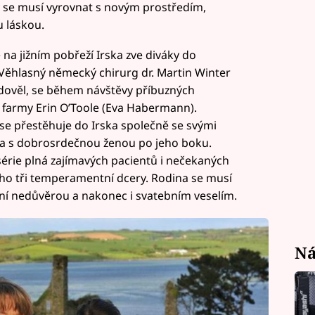
y se musí vyrovnat s novým prostředím,
u láskou.
 na jižním pobřeží Irska zve diváky do
 Věhlasný německý chirurg dr. Martin Winter
vdověl, se během návštěvy příbuzných
 farmy Erin O’Toole (Eva Habermann).
se přestěhuje do Irska společně se svými
ota s dobrosrdečnou ženou po jeho boku.
série plná zajímavých pacientů i nečekaných
eho tři temperamentní dcery. Rodina se musí
ní nedůvěrou a nakonec i svatebním veselím.
Ná