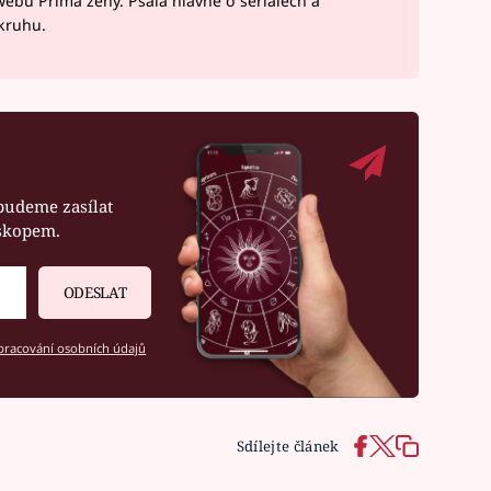
webu Prima ženy. Psala hlavně o seriálech a
okruhu.
budeme zasílat
oskopem.
ODESLAT
racování osobních údajů
Sdílejte článek