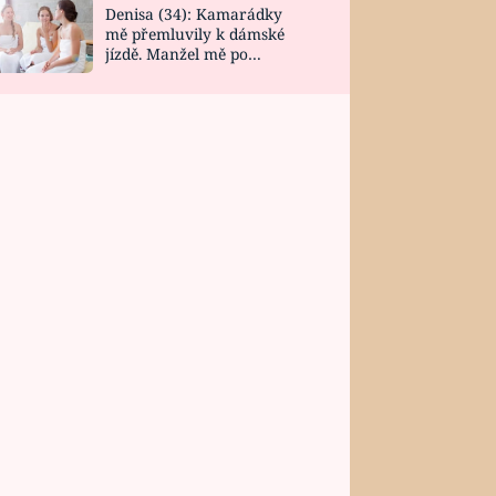
Denisa (34): Kamarádky
mě přemluvily k dámské
jízdě. Manžel mě po
návratu zaskočil