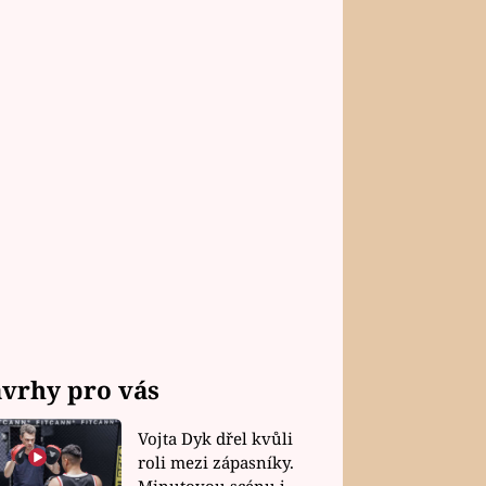
vrhy pro vás
Vojta Dyk dřel kvůli
roli mezi zápasníky.
Minutovou scénu jel