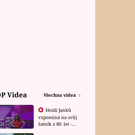
P Videa
Všechna videa
Heidi Janků
vzpomíná na svůj
šatník z 80. let -
Shopaholičky