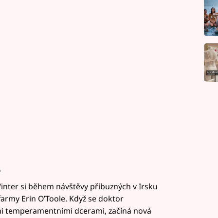
E
inter si během návštěvy příbuzných v Irsku
farmy Erin O’Toole. Když se doktor
ými temperamentními dcerami, začíná nová