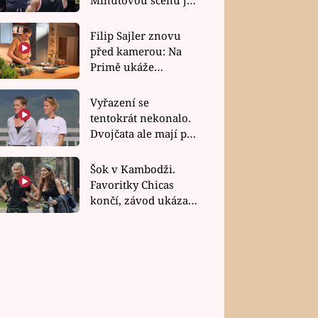
bez dubla
Filip Sajler znovu
před kamerou: Na
Primě ukáže
poctivou kuchyni i
rychlé recepty
Vyřazení se
tentokrát nekonalo.
Dvojčata ale mají po
uzavření třetí etapy
závodu nůž na krku
Šok v Kambodži.
Favoritky Chicas
končí, závod ukázal
svou nejtvrdší tvář