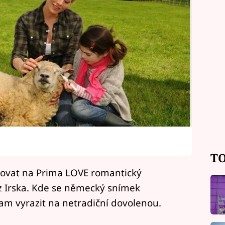
TO
dovat na Prima LOVE romantický
 z Irska. Kde se německý snímek
m vyrazit na netradiční dovolenou.