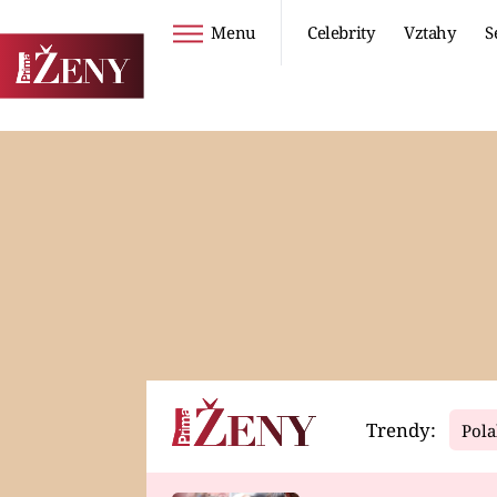
Menu
Celebrity
Vztahy
S
Seriály
Životní styl
ZOO
DIETY A HUBNUTÍ
PROSTŘENO!
CESTOVÁNÍ A
DOVOLENÁ
DUCH
ZDRAVÍ
Trendy:
Pola
Horoskopy
Video
ASTROČLÁNKY
SERIÁLY