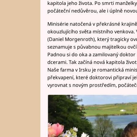
kapitola jeho života. Po smrti manželk
počáteční nedůvěrou, ale i úplně novo
Minisérie natočená v překrásné krajině
okouzlujícího světa místního venkova.
(Daniel Morgenroth), který tragicky o
seznamuje s půvabnou majitelkou ovčí
Padnou si do oka a zamilovaný doktor 
dcerami. Tak začíná nová kapitola živ
Naše farma v Irsku je romantická mini
překvapení, které doktorovi připraví j
vyrovnat s novým prostředím, počáteč