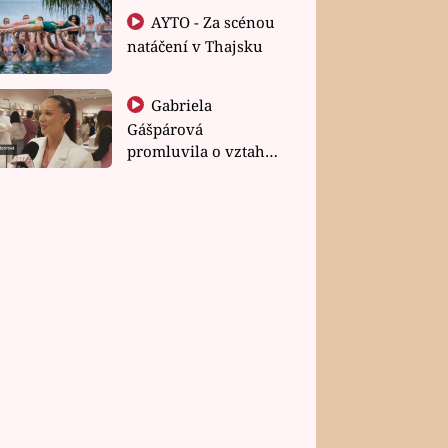
AYTO - Za scénou
natáčení v Thajsku
Gabriela
Gášpárová
promluvila o vztahu
a zakládání rodiny