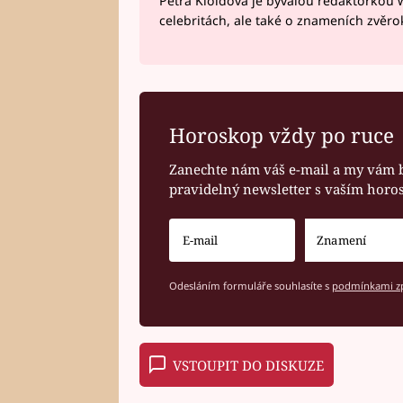
Petra Kloidová je bývalou redaktorkou 
celebritách, ale také o znameních zvěr
Horoskop vždy po ruce
Zanechte nám váš e-mail a my vám 
pravidelný newsletter s vaším hor
Odesláním formuláře souhlasíte s
podmínkami zp
VSTOUPIT DO DISKUZE