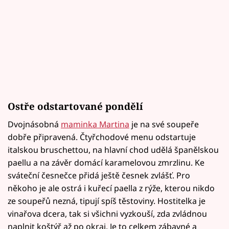
Ostře odstartované pondělí
Dvojnásobná
maminka Martina
je na své soupeře
dobře připravená. Čtyřchodové menu odstartuje
italskou bruschettou, na hlavní chod udělá španělskou
paellu a na závěr domácí karamelovou zmrzlinu. Ke
sváteční česnečce přidá ještě česnek zvlášť. Pro
někoho je ale ostrá i kuřecí paella z rýže, kterou nikdo
ze soupeřů nezná, tipují spíš těstoviny. Hostitelka je
vinařova dcera, tak si všichni vyzkouší, zda zvládnou
naplnit koštýř až po okraj. Je to celkem zábavné a