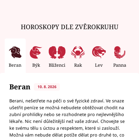
HOROSKOPY DLE ZVĚROKRUHU
Beran
Býk
Blíženci
Rak
Lev
Panna
V
Beran
10. 8. 2026
Berani, nešetřete na péči o své fyzické zdraví. Ve snaze
ušetřit peníze se možná nebudete obtěžovat chodit na
zubní prohlídky nebo se rozhodnete pro nejlevnějšího
lékaře. Nic není důležitější než vaše zdraví. Chovejte se
ke svému tělu s úctou a respektem, které si zaslouží.
Možná vám nebude dělat potíže dělat pro druhé to, co