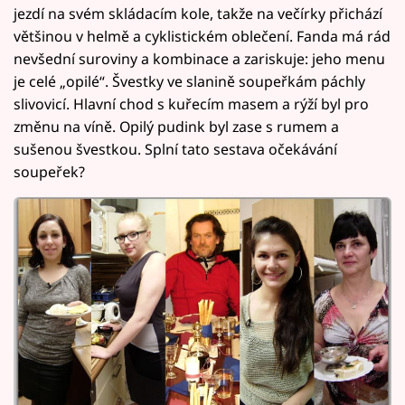
jezdí na svém skládacím kole, takže na večírky přichází
většinou v helmě a cyklistickém oblečení. Fanda má rád
nevšední suroviny a kombinace a zariskuje: jeho menu
je celé „opilé“. Švestky ve slanině soupeřkám páchly
slivovicí. Hlavní chod s kuřecím masem a rýží byl pro
změnu na víně. Opilý pudink byl zase s rumem a
sušenou švestkou. Splní tato sestava očekávání
soupeřek?