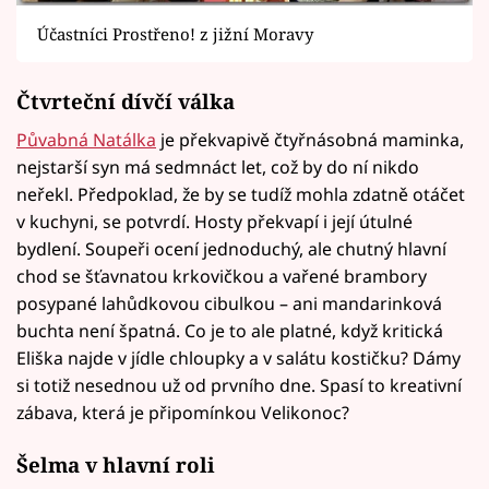
Účastníci Prostřeno! z jižní Moravy
Čtvrteční dívčí válka
Půvabná Natálka
je překvapivě čtyřnásobná maminka,
nejstarší syn má sedmnáct let, což by do ní nikdo
neřekl. Předpoklad, že by se tudíž mohla zdatně otáčet
v kuchyni, se potvrdí. Hosty překvapí i její útulné
bydlení. Soupeři ocení jednoduchý, ale chutný hlavní
chod se šťavnatou krkovičkou a vařené brambory
posypané lahůdkovou cibulkou – ani mandarinková
buchta není špatná. Co je to ale platné, když kritická
Eliška najde v jídle chloupky a v salátu kostičku? Dámy
si totiž nesednou už od prvního dne. Spasí to kreativní
zábava, která je připomínkou Velikonoc?
Šelma v hlavní roli