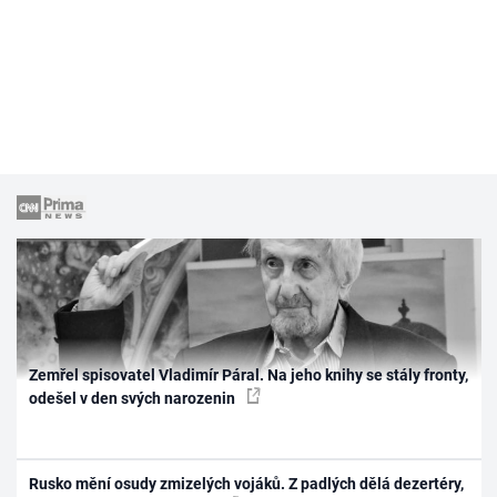
Zemřel spisovatel Vladimír Páral. Na jeho knihy se stály fronty,
odešel v den svých narozenin
Rusko mění osudy zmizelých vojáků. Z padlých dělá dezertéry,