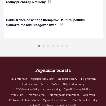
rodiny přicházejí o miliony
Babiš si chce posvítit na Klempířovu kulturní politiku.
Samozřejmě budu reagovat, uvedl
Populární témata
Jak zhubnout
Nejlepší filmy 2024
Nejlepší horory
TV program
Změna času
Partie
Počasí
Kdy budou volby
ZOO Nové začátky
Auto – katalog
7 pádů Honzy Dědka
Volby 2025
Svařené víno
Tatarák podle Pohlreicha
Aloe vera
Pěstování lichořeřišnice
Výpočet ascendentu
Tvarohové knedlíky
Nejlepší palačinky
Švestkový koláč