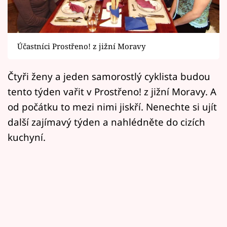
Horoskopy
Sledujte prima+
Účastníci Prostřeno! z jižní Moravy
Filmový festival Karlovy Vary
Čtyři ženy a jeden samorostlý cyklista budou
Pořady
tento týden vařit v Prostřeno! z jižní Moravy. A
Mámy sobě
od počátku to mezi nimi jiskří. Nenechte si ujít
další zajímavý týden a nahlédněte do cizích
Přihlášení
kuchyní.
Sledujte nás