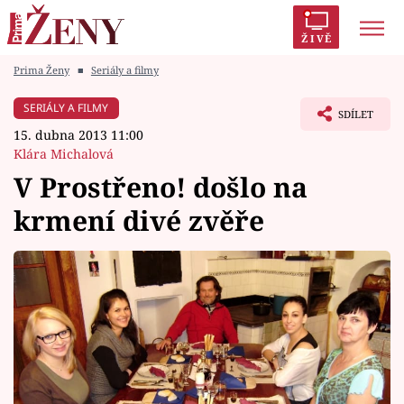
ŽIVĚ
Prima Ženy
■
Seriály a filmy
Trendy:
Polabí
Inspekce
Prostřeno!
AYTO?
SERIÁLY A FILMY
SDÍLET
Módní alarm
Zrádci
Proměny
15. dubna 2013 11:00
Klára Michalová
V Prostřeno! došlo na
krmení divé zvěře
Témata
Celebrity
Vztahy
Seriály