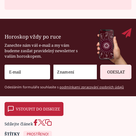
Horoskop vždy po ruce
Zanechte nám váš e-mail a my vám
budeme zasílat pravidelný newsletter s
vaším horoskopem.
ODESLAT
Odesláním formuláře souhlasíte s
podmínkami zpracování osobních údajů
VSTOUPIT DO DISKUZE
Sdílejte článek
ŠTÍTKY
PROSTŘENO!