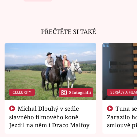
PŘEČTĚTE SI TAKÉ
CELEBRITY
SERIÁLY A FIL
8 fotografií
Michal Dlouhý v sedle
Tuna se chtěl vrátit domů.
slavného filmového koně.
Zarazilo ho
Jezdil na něm i Draco Malfoy
smlouvě př
zemřít