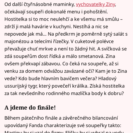
Od další čtyřnásobné maminky,
vychovatelky Ziny
,
očekávají soupeři dokonalé menu i pohoštění.
Hostitelka si to moc neulehčí a ke všemu má smůlu –
zdrží ji malá havárie v kuchyni. Nestíhá a nic se
nepovede jak má… Na předkrm je poměrně sytý salát s
majonézou a telecími řízečky. V cuketové polévce
převažuje chuť mrkve a není to žádný hit. A svíčková se
zdá soupeřům dost řídká a málo smetanová. Zina
ovšem překvapí zábavou. Co čeká na soupeře, až si
venku za domem odvážou zavázané oči? Kam je to Zina
vede? Kdo bude hlavním bavičem večera? Hladový
ussurijský tygr, který povečeří králíka. Získá hostitelka
za tak nevšedního rodinného mazlíčka body k dobru?
A jdeme do finále!
Během pátečního finále a závěrečného bilancování
upovídaný Fanda charakterizuje své soupeřky takto:
Martinu by si vzal do firmy, Elišku by si vybral na vodu