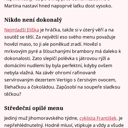
Martina nastaví hned napoprvé laťku dost vysoko.
Nikdo není dokonalý
Nejmladší Eliška
je hráčka, takže si v úterý věří a na
soutěž se těší. Za největší eso svého menu považuje
hovězí maso, to ji ale poněkud zradí. Hovězí s
mrkvovým pyré a šťouchanými brambory má daleko k
dokonalosti. Zato slepičí polévka s játrovou rýží a
domácími nudlemi by byla perfektní, kdyby ovšem
nebyla vlažná. Na závěr ohromí rafinovaně
servírovaným dezertem Vertigo s čerstvým ovocem,
šlehačkou a čokoládou. Zapůsobí na soupeře sladkou
těčkou?
Středeční opilé menu
Jediný muž jihomoravského týdne,
cyklista František,
je
nepřehlédnutelný. Hodně mluví, vtipkuje a vždy a všude