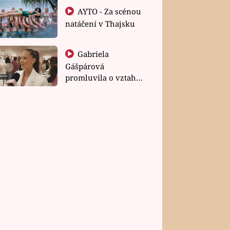
AYTO - Za scénou
natáčení v Thajsku
Gabriela
Gášpárová
promluvila o vztahu
a zakládání rodiny