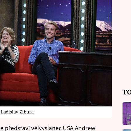
TO
 Ladislav Zibura
se představí velvyslanec USA Andrew