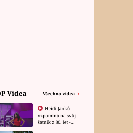
P Videa
Všechna videa
Heidi Janků
vzpomíná na svůj
šatník z 80. let -
Shopaholičky