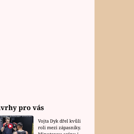
vrhy pro vás
Vojta Dyk dřel kvůli
roli mezi zápasníky.
Minutovou scénu jel