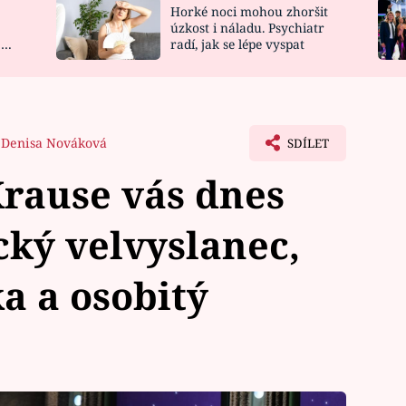
Horké noci mohou zhoršit
NOVINKY
ZAHRADA
úzkost i náladu. Psychiatr
 a
radí, jak se lépe vyspat
VIDEORECEPTY
DESIGN
Denisa Nováková
SDÍLET
rause vás dnes
ký velvyslanec,
a a osobitý