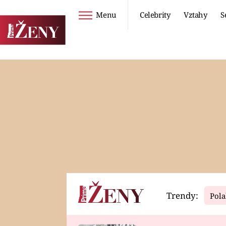
Menu
Celebrity
Vztahy
S
Seriály
Životní styl
ZOO
DIETY A HUBNUTÍ
PROSTŘENO!
CESTOVÁNÍ A
DOVOLENÁ
DUCH
ZDRAVÍ
Trendy:
Pola
Horoskopy
Video
ASTROČLÁNKY
SERIÁLY