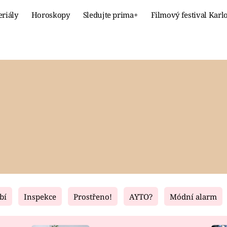
eriály
Horoskopy
Sledujte prima+
Filmový festival Karl
Celebrity
Recept
MÓDA A KRÁSA
HLAVNÍ JÍ
VZTAHY A SEX
SLADKÉ
PRIMA MAMINKA
ZDRAVÉ
bí
Inspekce
Prostřeno!
AYTO?
Módní alarm
Fresh
Living
RECEPTY
BYDLENÍ