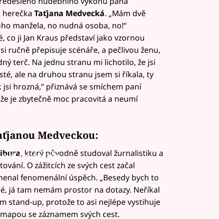
předešlého hudebního výkonu pana
á herečka
Taťjana Medvecká
. „Mám dvě
noho manžela, no nudná osoba, no!“
 co ji Jan Kraus představí jako vzornou
i ručně přepisuje scénáře, a pečlivou ženu,
ný terč. Na jednu stranu mi lichotilo, že jsi
té, ale na druhou stranu jsem si říkala, ty
k jsi hrozná,“ přiznává se smíchem paní
, že je zbytečně moc pracovitá a neumí
Taťjanou Medveckou:
Zibura
, který původně studoval žurnalistiku a
led to fetch
ování. O zážitcích ze svých cest začal
menal fenomenální úspěch. „Besedy bych to
né, já tam nemám prostor na dotazy. Neříkal
 stand-up, protože to asi nejlépe vystihuje
 mapou se záznamem svých cest.