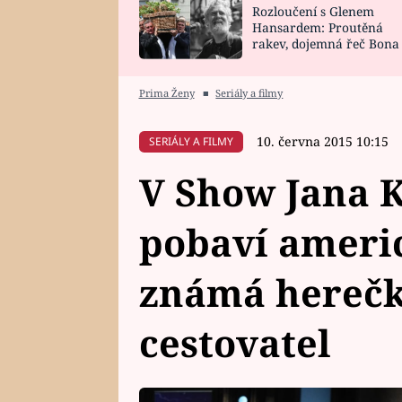
Rozloučení s Glenem
SNÁŘ
CELEBRITY
Hansardem: Proutěná
rakev, dojemná řeč Bona
HOROSKOP NA
VAŘENÍ
zpěv Irglové s Vedderem
ROK 2023
Prima Ženy
■
Seriály a filmy
10. června 2015 10:15
SERIÁLY A FILMY
V Show Jana K
pobaví americ
známá herečk
cestovatel