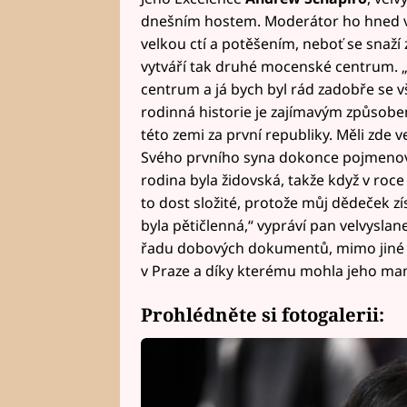
dnešním hostem. Moderátor ho hned v ú
velkou ctí a potěšením, neboť se snaží 
vytváří tak druhé mocenské centrum. 
centrum a já bych byl rád zadobře se v
rodinná historie je zajímavým způsobem 
této zemi za první republiky. Měli zde ve
Svého prvního syna dokonce pojmenov
rodina byla židovská, takže když v roce
to dost složité, protože můj dědeček zís
byla pětičlenná,“ vypráví pan velvyslan
řadu dobových dokumentů, mimo jiné i 
v Praze a díky kterému mohla jeho ma
Prohlédněte si fotogalerii: