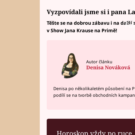
Vyzpovídali jsme si i pana L
Těšte se na dobrou zábavu i na další
Fai
v Show Jana Krause na Primě!
Autor článku
Denisa Nováková
Denisa po několikaletém působení na P
podílí se na tvorbě obchodních kampan
Horoskop vždy po ruce