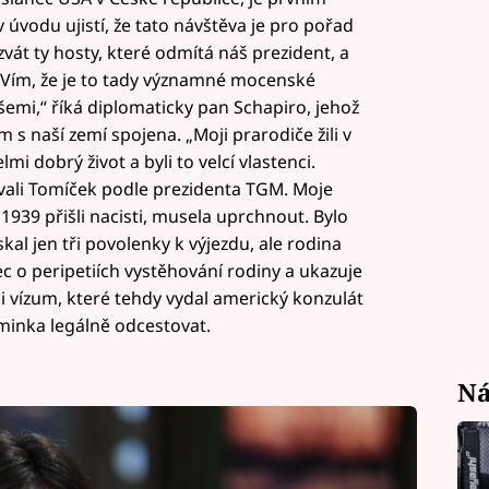
vodu ujistí, že tato návštěva je pro pořad
zvát ty hosty, které odmítá náš prezident, a
„Vím, že je to tady významné mocenské
šemi,“ říká diplomaticky pan Schapiro, jehož
s naší zemí spojena. „Moji prarodiče žili v
lmi dobrý život a byli to velcí vlastenci.
ali Tomíček podle prezidenta TGM. Moje
 1939 přišli nacisti, musela uprchnout. Bylo
kal jen tři povolenky k výjezdu, ale rodina
ec o peripetiích vystěhování rodiny a ukazuje
vízum, které tehdy vydal americký konzulát
minka legálně odcestovat.
Ná