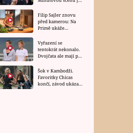
bez dubla
Filip Sajler znovu
před kamerou: Na
Primě ukáže
poctivou kuchyni i
rychlé recepty
Vyřazení se
tentokrát nekonalo.
Dvojčata ale mají po
uzavření třetí etapy
závodu nůž na krku
Šok v Kambodži.
Favoritky Chicas
končí, závod ukázal
svou nejtvrdší tvář