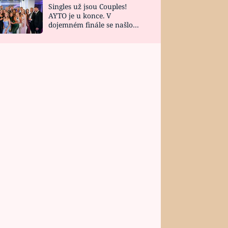
Singles už jsou Couples!
AYTO je u konce. V
dojemném finále se našlo
všech 10 Perfect Matchů