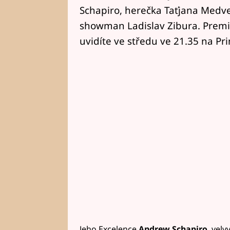
Schapiro, herečka Taťjana Medve
showman Ladislav Zibura. Premi
uvidíte ve středu ve 21.35 na Pr
Jeho Excelence
Andrew Schapiro
, vel