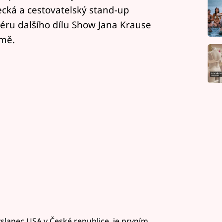
cká a cestovatelský stand-up
éru dalšího dílu Show Jana Krause
imě.
vyslanec USA v České republice, je prvním