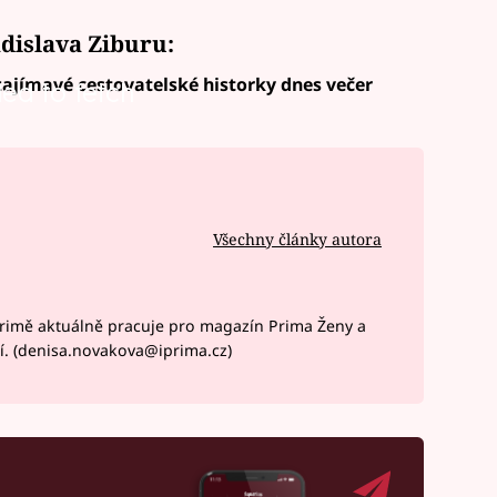
adislava Ziburu:
 zajímavé cestovatelské historky dnes večer
led to fetch
Všechny články autora
rimě aktuálně pracuje pro magazín Prima Ženy a
í. (denisa.novakova@iprima.cz)