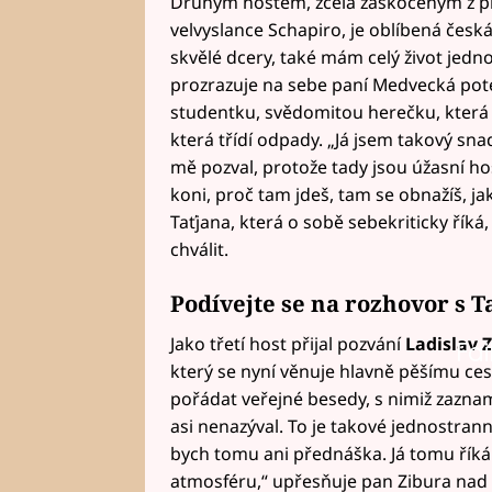
Druhým hostem, zcela zaskočeným z 
velvyslance Schapiro, je oblíbená česk
skvělé dcery, také mám celý život jed
prozrazuje na sebe paní Medvecká poté,
studentku, svědomitou herečku, která s
která třídí odpady. „Já jsem takový snad
mě pozval, protože tady jsou úžasní hos
koni, proč tam jdeš, tam se obnažíš, ja
Taťjana, která o sobě sebekriticky říká
chválit.
Podívejte se na rozhovor s 
Jako třetí host přijal pozvání
Ladislav 
Fai
který se nyní věnuje hlavně pěšímu cest
pořádat veřejné besedy, s nimiž zazna
asi nenazýval. To je takové jednostran
bych tomu ani přednáška. Já tomu říkám
atmosféru,“ upřesňuje pan Zibura nad