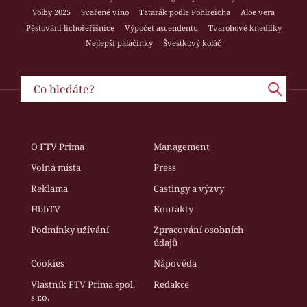
Volby 2025
Svařené víno
Tatarák podle Pohlreicha
Aloe vera
Pěstování lichořeřišnice
Výpočet ascendentu
Tvarohové knedlíky
Nejlepší palačinky
Švestkový koláč
O FTV Prima
Management
Volná místa
Press
Reklama
Castingy a výzvy
HbbTV
Kontakty
Podmínky užívání
Zpracování osobních
údajů
Cookies
Nápověda
Vlastník FTV Prima spol.
Redakce
s r.o.