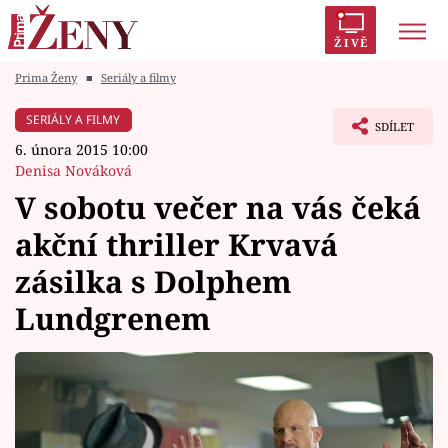
ŽIVĚ
Prima Ženy
■
Seriály a filmy
Trendy:
Polabí
Inspekce
Prostřeno!
AYTO?
SERIÁLY A FILMY
SDÍLET
Módní alarm
Zrádci
Proměny
6. února 2015 10:00
Denisa Nováková
V sobotu večer na vás čeká
akční thriller Krvavá
Témata
zásilka s Dolphem
Celebrity
Lundgrenem
Vztahy
Seriály