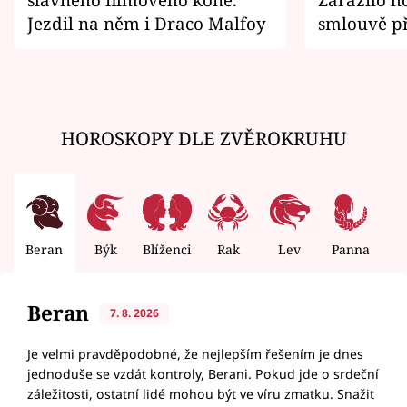
Jezdil na něm i Draco Malfoy
smlouvě př
zemřít
HOROSKOPY DLE ZVĚROKRUHU
Beran
Býk
Blíženci
Rak
Lev
Panna
V
Beran
7. 8. 2026
Je velmi pravděpodobné, že nejlepším řešením je dnes
jednoduše se vzdát kontroly, Berani. Pokud jde o srdeční
záležitosti, ostatní lidé mohou být ve víru zmatku. Snažit