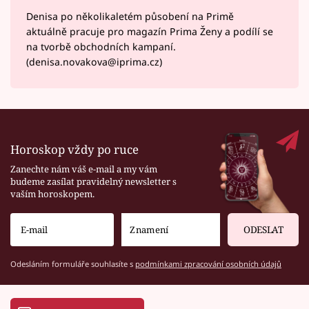
Denisa po několikaletém působení na Primě
aktuálně pracuje pro magazín Prima Ženy a podílí se
na tvorbě obchodních kampaní.
(denisa.novakova@iprima.cz)
Horoskop vždy po ruce
Zanechte nám váš e-mail a my vám
budeme zasílat pravidelný newsletter s
vaším horoskopem.
ODESLAT
Odesláním formuláře souhlasíte s
podmínkami zpracování osobních údajů