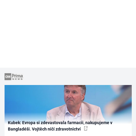
Kubek: Evropa si zdevastovala farmacii, nakupujeme v
Bangladéši. Vojtěch ničí zdravotnictví