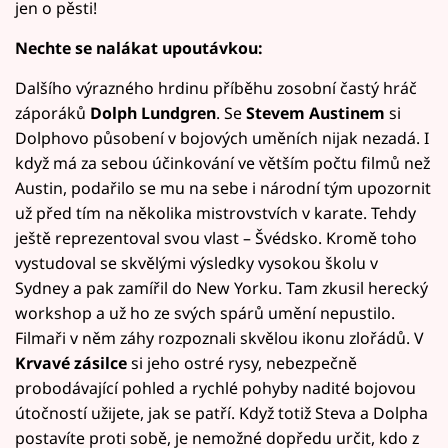
jen o pěsti!
Nechte se nalákat upoutávkou:
Dalšího výrazného hrdinu příběhu zosobní častý hráč
záporáků
Dolph Lundgren
. Se
Stevem Austinem
si
Dolphovo působení v bojových uměních nijak nezadá. I
když má za sebou účinkování ve větším počtu filmů než
Austin, podařilo se mu na sebe i národní tým upozornit
už před tím na několika mistrovstvích v karate. Tehdy
ještě reprezentoval svou vlast – Švédsko. Kromě toho
vystudoval se skvělými výsledky vysokou školu v
Sydney a pak zamířil do New Yorku. Tam zkusil herecký
workshop a už ho ze svých spárů umění nepustilo.
Filmaři v něm záhy rozpoznali skvělou ikonu zlořádů. V
Krvavé zásilce
si jeho ostré rysy, nebezpečně
probodávající pohled a rychlé pohyby nadité bojovou
útočností užijete, jak se patří. Když totiž Steva a Dolpha
postavíte proti sobě, je nemožné dopředu určit, kdo z