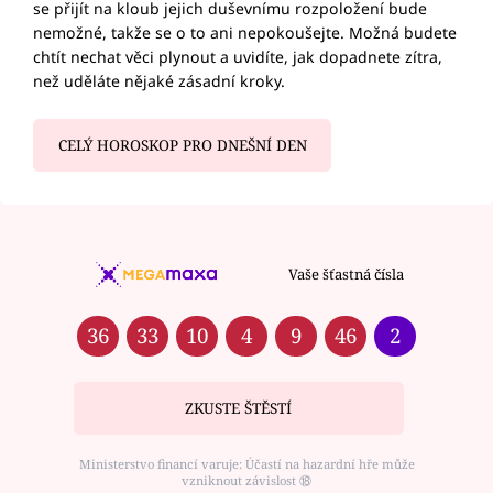
se přijít na kloub jejich duševnímu rozpoložení bude
nemožné, takže se o to ani nepokoušejte. Možná budete
chtít nechat věci plynout a uvidíte, jak dopadnete zítra,
než uděláte nějaké zásadní kroky.
CELÝ HOROSKOP PRO DNEŠNÍ DEN
Vaše šťastná čísla
36
33
10
4
9
46
2
ZKUSTE ŠTĚSTÍ
Ministerstvo financí varuje: Účastí na hazardní hře může
vzniknout závislost ⑱