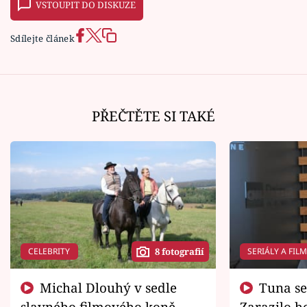
VSTOUPIT DO DISKUZE
Sdílejte článek
PŘEČTĚTE SI TAKÉ
CELEBRITY
SERIÁLY A FIL
8 fotografií
Michal Dlouhý v sedle
Tuna se chtěl vrátit domů.
slavného filmového koně.
Zarazilo ho