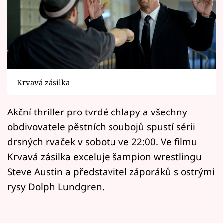
Horoskopy
Sledujte prima+
Filmový festival Karlovy Vary
Pořady
Krvavá zásilka
Mámy sobě
Akční thriller pro tvrdé chlapy a všechny
obdivovatele pěstních soubojů spustí sérii
Přihlášení
drsných rvaček v sobotu ve 22:00. Ve filmu
Krvavá zásilka exceluje šampion wrestlingu
Sledujte nás
Steve Austin a představitel záporáků s ostrými
rysy Dolph Lundgren.