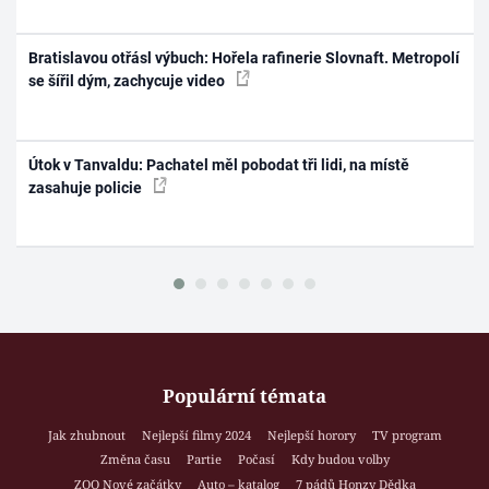
Bratislavou otřásl výbuch: Hořela rafinerie Slovnaft. Metropolí
se šířil dým, zachycuje video
Útok v Tanvaldu: Pachatel měl pobodat tři lidi, na místě
zasahuje policie
Populární témata
Jak zhubnout
Nejlepší filmy 2024
Nejlepší horory
TV program
Změna času
Partie
Počasí
Kdy budou volby
ZOO Nové začátky
Auto – katalog
7 pádů Honzy Dědka