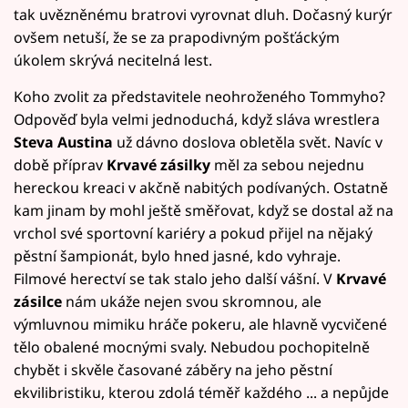
tak uvězněnému bratrovi vyrovnat dluh. Dočasný kurýr
ovšem netuší, že se za prapodivným pošťáckým
úkolem skrývá necitelná lest.
Koho zvolit za představitele neohroženého Tommyho?
Odpověď byla velmi jednoduchá, když sláva wrestlera
Steva Austina
už dávno doslova obletěla svět. Navíc v
době příprav
Krvavé zásilky
měl za sebou nejednu
hereckou kreaci v akčně nabitých podívaných. Ostatně
kam jinam by mohl ještě směřovat, když se dostal až na
vrchol své sportovní kariéry a pokud přijel na nějaký
pěstní šampionát, bylo hned jasné, kdo vyhraje.
Filmové herectví se tak stalo jeho další vášní. V
Krvavé
zásilce
nám ukáže nejen svou skromnou, ale
výmluvnou mimiku hráče pokeru, ale hlavně vycvičené
tělo obalené mocnými svaly. Nebudou pochopitelně
chybět i skvěle časované záběry na jeho pěstní
ekvilibristiku, kterou zdolá téměř každého ... a nepůjde