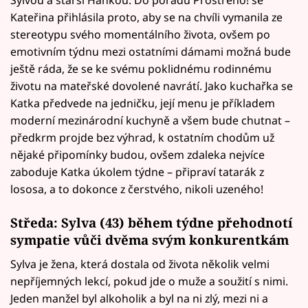
Sylvou a starší Hankou. Do pořadu Prostřeno! se
Kateřina přihlásila proto, aby se na chvíli vymanila ze
stereotypu svého momentálního života, ovšem po
emotivním týdnu mezi ostatními dámami možná bude
ještě ráda, že se ke svému poklidnému rodinnému
životu na mateřské dovolené navrátí. Jako kuchařka se
Katka předvede na jedničku, její menu je příkladem
moderní mezinárodní kuchyně a všem bude chutnat –
předkrm projde bez výhrad, k ostatním chodům už
nějaké připomínky budou, ovšem zdaleka nejvíce
zaboduje Katka úkolem týdne – připraví tatarák z
lososa, a to dokonce z čerstvého, nikoli uzeného!
Středa: Sylva (43) během týdne přehodnotí
sympatie vůči dvěma svým konkurentkám
Sylva je žena, která dostala od života několik velmi
nepříjemných lekcí, pokud jde o muže a soužití s nimi.
Jeden manžel byl alkoholik a byl na ni zlý, mezi ni a