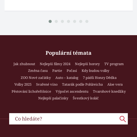
Populární témata
Jak zhubnout
Nejlepší filmy 2024
Nejlepší horory
TV program
Změna času
Partie
Počasí
Kdy budou volby
ZOO Nové začátky
Auto – katalog
7 pádů Honzy Dědka
Volby 2025
Svařené víno
Tatarák podle Pohlreicha
Aloe vera
Pěstování lichořeřišnice
Výpočet ascendentu
Tvarohové knedlíky
Nejlepší palačinky
Švestkový koláč