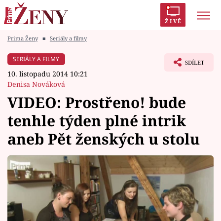
ŽIVĚ
Prima Ženy
■
Seriály a filmy
Trendy:
Polabí
Inspekce
Prostřeno!
AYTO?
SERIÁLY A FILMY
SDÍLET
Módní alarm
Zrádci
Proměny
10. listopadu 2014 10:21
Denisa Nováková
VIDEO: Prostřeno! bude
tenhle týden plné intrik
Témata
aneb Pět ženských u stolu
Celebrity
Vztahy
Seriály