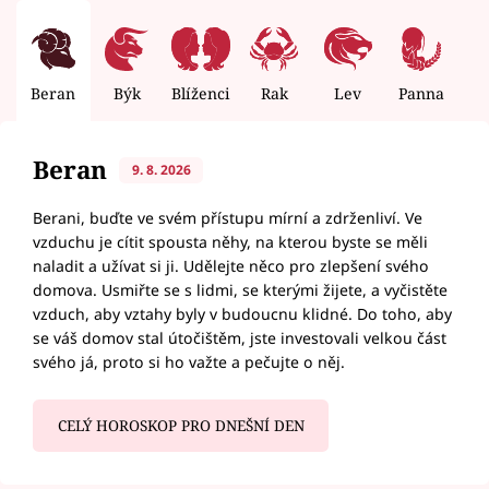
Beran
Býk
Blíženci
Rak
Lev
Panna
V
Beran
9. 8. 2026
Berani, buďte ve svém přístupu mírní a zdrženliví. Ve
vzduchu je cítit spousta něhy, na kterou byste se měli
naladit a užívat si ji. Udělejte něco pro zlepšení svého
domova. Usmiřte se s lidmi, se kterými žijete, a vyčistěte
vzduch, aby vztahy byly v budoucnu klidné. Do toho, aby
se váš domov stal útočištěm, jste investovali velkou část
svého já, proto si ho važte a pečujte o něj.
CELÝ HOROSKOP PRO DNEŠNÍ DEN