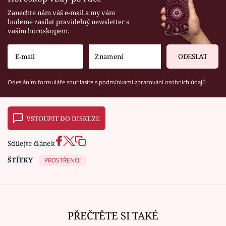
Zanechte nám váš e-mail a my vám
budeme zasílat pravidelný newsletter s
vaším horoskopem.
ODESLAT
Odesláním formuláře souhlasíte s
podmínkami zpracování osobních údajů
VSTOUPIT DO DISKUZE
Sdílejte článek
ŠTÍTKY
PROSTŘENO!
PŘEČTĚTE SI TAKÉ