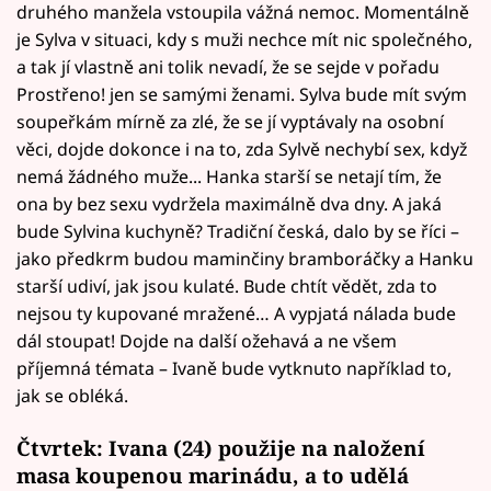
druhého manžela vstoupila vážná nemoc. Momentálně
je Sylva v situaci, kdy s muži nechce mít nic společného,
a tak jí vlastně ani tolik nevadí, že se sejde v pořadu
Prostřeno! jen se samými ženami. Sylva bude mít svým
soupeřkám mírně za zlé, že se jí vyptávaly na osobní
věci, dojde dokonce i na to, zda Sylvě nechybí sex, když
nemá žádného muže... Hanka starší se netají tím, že
ona by bez sexu vydržela maximálně dva dny. A jaká
bude Sylvina kuchyně? Tradiční česká, dalo by se říci –
jako předkrm budou maminčiny bramboráčky a Hanku
starší udiví, jak jsou kulaté. Bude chtít vědět, zda to
nejsou ty kupované mražené… A vypjatá nálada bude
dál stoupat! Dojde na další ožehavá a ne všem
příjemná témata – Ivaně bude vytknuto například to,
jak se obléká.
Čtvrtek: Ivana (24) použije na naložení
masa koupenou marinádu, a to udělá