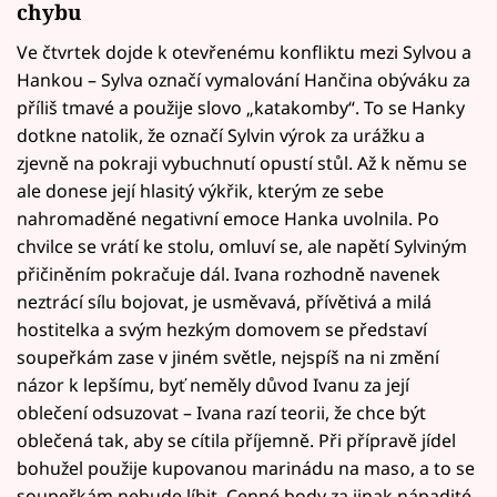
chybu
Ve čtvrtek dojde k otevřenému konfliktu mezi Sylvou a
Hankou – Sylva označí vymalování Hančina obýváku za
příliš tmavé a použije slovo „katakomby“. To se Hanky
dotkne natolik, že označí Sylvin výrok za urážku a
zjevně na pokraji vybuchnutí opustí stůl. Až k němu se
ale donese její hlasitý výkřik, kterým ze sebe
nahromaděné negativní emoce Hanka uvolnila. Po
chvilce se vrátí ke stolu, omluví se, ale napětí Sylviným
přičiněním pokračuje dál. Ivana rozhodně navenek
neztrácí sílu bojovat, je usměvavá, přívětivá a milá
hostitelka a svým hezkým domovem se představí
soupeřkám zase v jiném světle, nejspíš na ni změní
názor k lepšímu, byť neměly důvod Ivanu za její
oblečení odsuzovat – Ivana razí teorii, že chce být
oblečená tak, aby se cítila příjemně. Při přípravě jídel
bohužel použije kupovanou marinádu na maso, a to se
soupeřkám nebude líbit. Cenné body za jinak nápadité