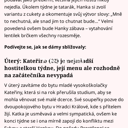
nejedla. Úkolem týdne je tatarák, Hanka si zvolí
variantu z cukety a okomentuje svůj výtvor slovy: „Mně
to nechutná, ale snad jim to chutnat bude…“ Velmi
povedená ovšem bude Hanky zábava – vytahování
lentilek brčkem všechny rozesměje.
Podívejte se, jak se dámy sbližovaly:
Failed to fetch
Úterý: Kateřina (22) je nejmladší
hostitelkou týdne, její menu ale rozhodně
na začátečníka nevypadá
V úterý zavítáme do bytu mladé vysokoškolačky
Kateřiny, která si na rok přerušila studium, aby se
mohla věnovat své malé dcerce. Své soupeřky pozve do
dvoupokojového bytu v Hradci Králové, kde s přítelem
žijí. Katka je usměvavá a velmi sympatická, ovšem ke
konci týdne se i ona mírně zapojí do konfliktu mezi