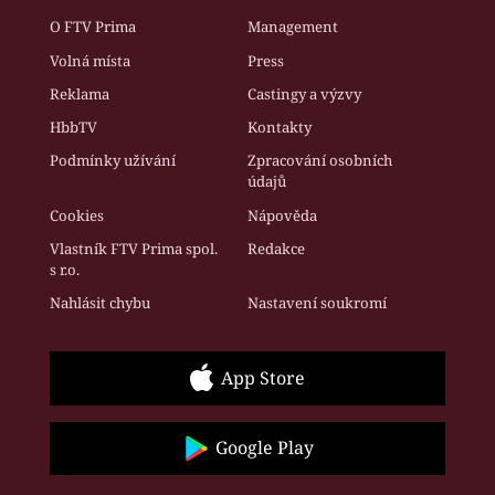
O FTV Prima
Management
Volná místa
Press
Reklama
Castingy a výzvy
HbbTV
Kontakty
Podmínky užívání
Zpracování osobních
údajů
Cookies
Nápověda
Vlastník FTV Prima spol.
Redakce
s r.o.
Nahlásit chybu
Nastavení soukromí
App Store
Google Play