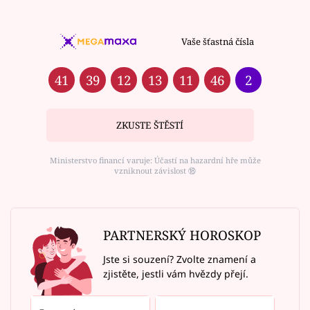
Vaše šťastná čísla
41
39
12
13
11
46
2
ZKUSTE ŠTĚSTÍ
Ministerstvo financí varuje: Účastí na hazardní hře může
vzniknout závislost ⑱
PARTNERSKÝ HOROSKOP
Jste si souzení? Zvolte znamení a
zjistěte, jestli vám hvězdy přejí.