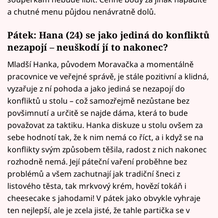
a chutné menu půjdou nenávratně dolů.
Pátek: Hana (24) se jako jediná do konfliktů
nezapojí – neuškodí jí to nakonec?
Mladší Hanka, původem Moravačka a momentálně
pracovnice ve veřejné správě, je stále pozitivní a klidná,
vyzařuje z ní pohoda a jako jediná se nezapojí do
konfliktů u stolu – což samozřejmě nezůstane bez
povšimnutí a určitě se najde dáma, která to bude
považovat za taktiku. Hanka diskuze u stolu ovšem za
sebe hodnotí tak, že k nim nemá co říct, a i když se na
konflikty svým způsobem těšila, radost z nich nakonec
rozhodně nemá. Její páteční vaření proběhne bez
problémů a všem zachutnají jak tradiční šneci z
listového těsta, tak mrkvový krém, hovězí tokáň i
cheesecake s jahodami! V pátek jako obvykle vyhraje
ten nejlepší, ale je zcela jisté, že tahle partička se v