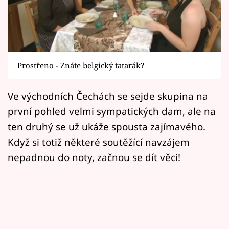
Horoskopy
Sledujte prima+
Filmový festival Karlovy Vary
Prostřeno - Znáte belgický tatarák?
Pořady
Ve východních Čechách se sejde skupina na
Mámy sobě
první pohled velmi sympatických dam, ale na
ten druhý se už ukáže spousta zajímavého.
Přihlášení
Když si totiž některé soutěžící navzájem
nepadnou do noty, začnou se dít věci!
Sledujte nás