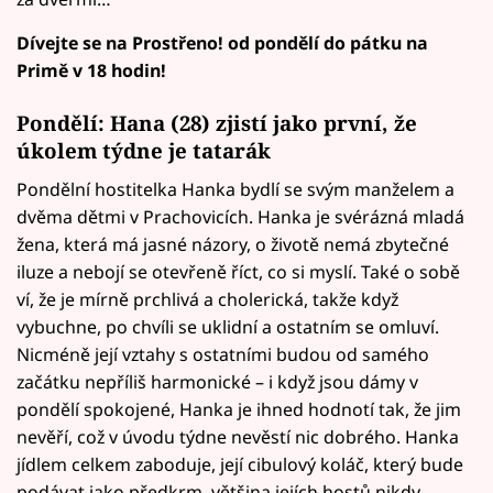
Dívejte se na Prostřeno! od pondělí do pátku na
Primě v 18 hodin!
Pondělí: Hana (28) zjistí jako první, že
úkolem týdne je tatarák
Pondělní hostitelka Hanka bydlí se svým manželem a
dvěma dětmi v Prachovicích. Hanka je svérázná mladá
žena, která má jasné názory, o životě nemá zbytečné
iluze a nebojí se otevřeně říct, co si myslí. Také o sobě
ví, že je mírně prchlivá a cholerická, takže když
vybuchne, po chvíli se uklidní a ostatním se omluví.
Nicméně její vztahy s ostatními budou od samého
začátku nepříliš harmonické – i když jsou dámy v
pondělí spokojené, Hanka je ihned hodnotí tak, že jim
nevěří, což v úvodu týdne nevěstí nic dobrého. Hanka
jídlem celkem zaboduje, její cibulový koláč, který bude
podávat jako předkrm, většina jejích hostů nikdy