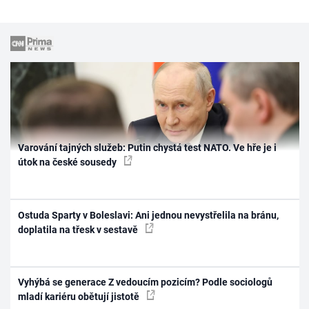
Varování tajných služeb: Putin chystá test NATO. Ve hře je i
útok na české sousedy
Ostuda Sparty v Boleslavi: Ani jednou nevystřelila na bránu,
doplatila na třesk v sestavě
Vyhýbá se generace Z vedoucím pozicím? Podle sociologů
mladí kariéru obětují jistotě