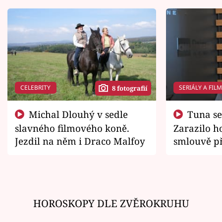
CELEBRITY
SERIÁLY A FIL
8 fotografií
Michal Dlouhý v sedle
Tuna se chtěl vrátit domů.
slavného filmového koně.
Zarazilo ho
Jezdil na něm i Draco Malfoy
smlouvě př
zemřít
HOROSKOPY DLE ZVĚROKRUHU