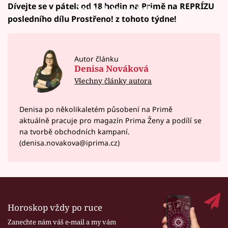
Dívejte se v pátek od 18 hodin na Primě na REPRÍZU
Failed to fetch
posledního dílu Prostřeno! z tohoto týdne!
Autor článku
Denisa Nováková
Všechny články autora
Denisa po několikaletém působení na Primě
aktuálně pracuje pro magazín Prima Ženy a podílí se
na tvorbě obchodních kampaní.
(denisa.novakova@iprima.cz)
Horoskop vždy po ruce
Zanechte nám váš e-mail a my vám