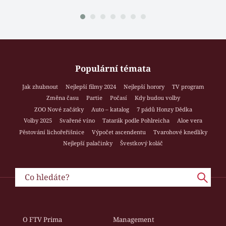
Populární témata
Jak zhubnout
Nejlepší filmy 2024
Nejlepší horory
TV program
Změna času
Partie
Počasí
Kdy budou volby
ZOO Nové začátky
Auto – katalog
7 pádů Honzy Dědka
Volby 2025
Svařené víno
Tatarák podle Pohlreicha
Aloe vera
Pěstování lichořeřišnice
Výpočet ascendentu
Tvarohové knedlíky
Nejlepší palačinky
Švestkový koláč
O FTV Prima
Management