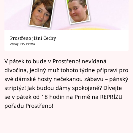
Horoskopy
Sledujte prima+
Filmový festival Karlovy Vary
Prostřeno jižní Čechy
Pořady
Zdroj: FTV Prima
Mámy sobě
V pátek to bude v Prostřeno! nevídaná
divočina, jediný muž tohoto týdne připraví pro
Přihlášení
své dámské hosty nečekanou zábavu – pánský
striptýz! Jak budou dámy spokojené? Dívejte
se v pátek od 18 hodin na Primě na REPRÍZU
Sledujte nás
pořadu Prostřeno!