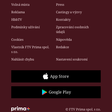
Volná místa
Press
Reklama
Castingy a výzvy
HbbTV
Kontakty
Podmínky užívání
Zpracování osobních
údajů
Cookies
Nápověda
Vlastník FTV Prima spol.
Redakce
s r.o.
Nahlásit chybu
Nastavení soukromí
App Store
Google Play
© FTV Prima spol. s r.o.