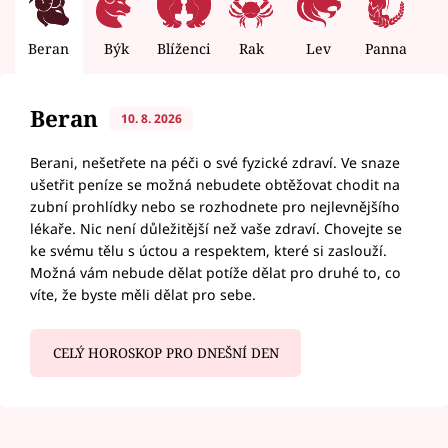
Beran
Býk
Blíženci
Rak
Lev
Panna
V
Beran
10. 8. 2026
Berani, nešetřete na péči o své fyzické zdraví. Ve snaze
ušetřit peníze se možná nebudete obtěžovat chodit na
zubní prohlídky nebo se rozhodnete pro nejlevnějšího
lékaře. Nic není důležitější než vaše zdraví. Chovejte se
ke svému tělu s úctou a respektem, které si zaslouží.
Možná vám nebude dělat potíže dělat pro druhé to, co
víte, že byste měli dělat pro sebe.
CELÝ HOROSKOP PRO DNEŠNÍ DEN