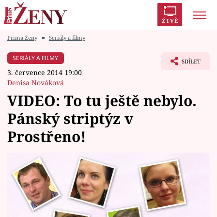
ŽIVĚ
Prima Ženy
■
Seriály a filmy
Trendy:
Polabí
Inspekce
Prostřeno!
AYTO?
SERIÁLY A FILMY
SDÍLET
Módní alarm
Zrádci
Proměny
3. července 2014 19:00
Denisa Nováková
VIDEO: To tu ještě nebylo.
Pánský striptýz v
Témata
Prostřeno!
Celebrity
Vztahy
Seriály