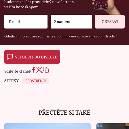
budeme zasílat pravidelný newsletter s
vaším horoskopem.
ODESLAT
Odesláním formuláře souhlasíte s
podmínkami zpracování osobních údajů
VSTOUPIT DO DISKUZE
Sdílejte článek
ŠTÍTKY
PROSTŘENO!
PŘEČTĚTE SI TAKÉ