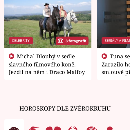
CELEBRITY
SERIÁLY A FIL
8 fotografií
Michal Dlouhý v sedle
Tuna se chtěl vrátit domů.
slavného filmového koně.
Zarazilo ho
Jezdil na něm i Draco Malfoy
smlouvě př
zemřít
HOROSKOPY DLE ZVĚROKRUHU