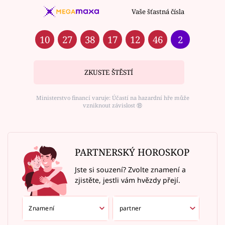
Vaše šťastná čísla
10
27
38
17
12
46
2
ZKUSTE ŠTĚSTÍ
Ministerstvo financí varuje: Účastí na hazardní hře může
vzniknout závislost ⑱
PARTNERSKÝ HOROSKOP
Jste si souzení? Zvolte znamení a
zjistěte, jestli vám hvězdy přejí.