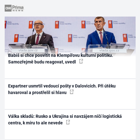
Babiš si chce posvítit na Klempířovu kulturní politiku.
Samozřejmě budu reagovat, uvedl
Expartner usmrtil vedoucí pošty v Dalovicích. Při útěku
havaroval a prostřelil si hlavu
Válka skladů: Rusko a Ukrajina si navzájem ničí logistická
centra, k míru to ale nevede