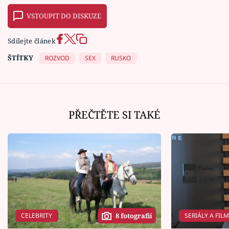
VSTOUPIT DO DISKUZE
Sdílejte článek
ŠTÍTKY
ROZVOD
SEX
RUSKO
PŘEČTĚTE SI TAKÉ
CELEBRITY
SERIÁLY A FIL
8 fotografií