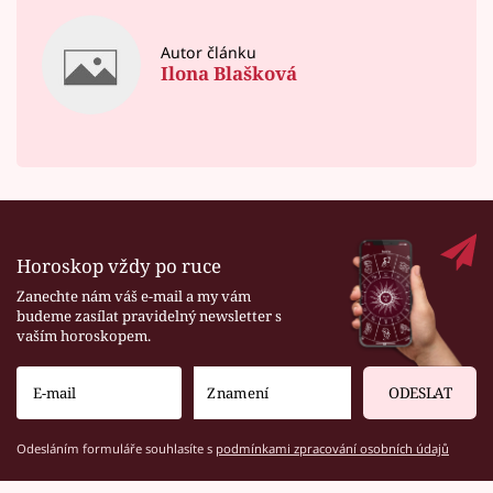
Autor článku
Ilona Blašková
Horoskop vždy po ruce
Zanechte nám váš e-mail a my vám
budeme zasílat pravidelný newsletter s
vaším horoskopem.
ODESLAT
Odesláním formuláře souhlasíte s
podmínkami zpracování osobních údajů