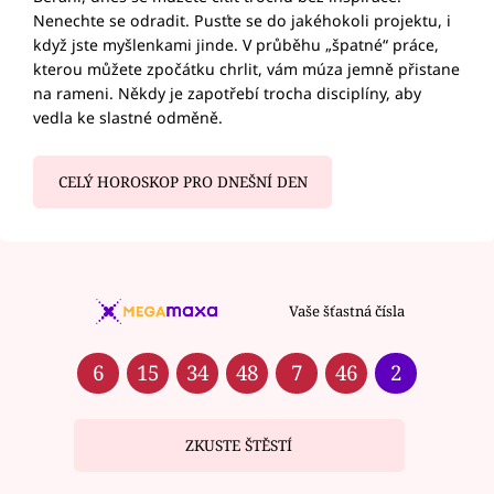
Nenechte se odradit. Pusťte se do jakéhokoli projektu, i
když jste myšlenkami jinde. V průběhu „špatné“ práce,
kterou můžete zpočátku chrlit, vám múza jemně přistane
na rameni. Někdy je zapotřebí trocha disciplíny, aby
vedla ke slastné odměně.
CELÝ HOROSKOP PRO DNEŠNÍ DEN
Vaše šťastná čísla
6
15
34
48
7
46
2
ZKUSTE ŠTĚSTÍ