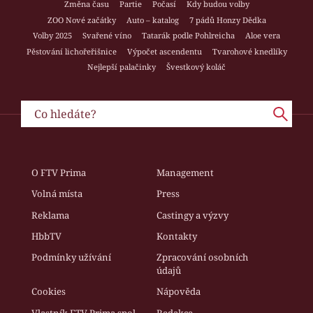
Změna času
Partie
Počasí
Kdy budou volby
ZOO Nové začátky
Auto – katalog
7 pádů Honzy Dědka
Volby 2025
Svařené víno
Tatarák podle Pohlreicha
Aloe vera
Pěstování lichořeřišnice
Výpočet ascendentu
Tvarohové knedlíky
Nejlepší palačinky
Švestkový koláč
O FTV Prima
Management
Volná místa
Press
Reklama
Castingy a výzvy
HbbTV
Kontakty
Podmínky užívání
Zpracování osobních
údajů
Cookies
Nápověda
Vlastník FTV Prima spol.
Redakce