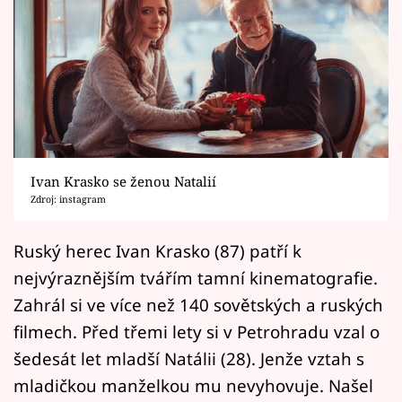
Horoskopy
Sledujte prima+
Filmový festival Karlovy Vary
Pořady
Mámy sobě
Ivan Krasko se ženou Natalií
Zdroj: instagram
Přihlášení
Ruský herec Ivan Krasko (87) patří k
nejvýraznějším tvářím tamní kinematografie.
Zahrál si ve více než 140 sovětských a ruských
Sledujte nás
filmech. Před třemi lety si v Petrohradu vzal o
šedesát let mladší Natálii (28). Jenže vztah s
mladičkou manželkou mu nevyhovuje. Našel