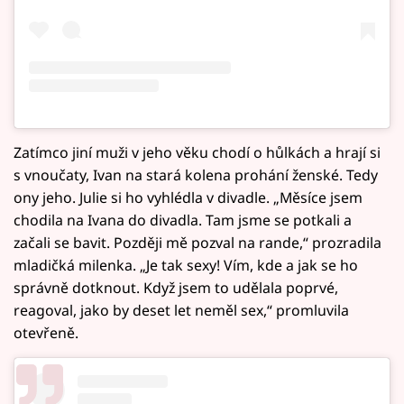
Zatímco jiní muži v jeho věku chodí o hůlkách a hrají si
s vnoučaty, Ivan na stará kolena prohání ženské. Tedy
ony jeho. Julie si ho vyhlédla v divadle. „Měsíce jsem
chodila na Ivana do divadla. Tam jsme se potkali a
začali se bavit. Později mě pozval na rande,“ prozradila
mladičká milenka. „Je tak sexy! Vím, kde a jak se ho
správně dotknout. Když jsem to udělala poprvé,
reagoval, jako by deset let neměl sex,“ promluvila
otevřeně.