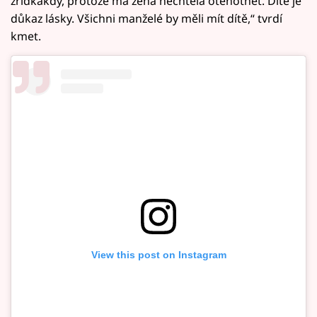
zřídkakdy, protože má žena nechtěla otěhotnět. Dítě je
důkaz lásky. Všichni manželé by měli mít dítě,“ tvrdí
kmet.
View this post on Instagram