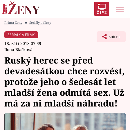
ŽIVĚ
Prima Ženy
■
Seriály a filmy
Trendy:
Polabí
Inspekce
Prostřeno!
AYTO?
SERIÁLY A FILMY
SDÍLET
Módní alarm
Zrádci
Proměny
18. září 2018 07:59
Ilona Blašková
Ruský herec se před
devadesátkou chce rozvést,
Témata
protože jeho o šedesát let
Celebrity
mladší žena odmítá sex. Už
má za ni mladší náhradu!
Vztahy
Seriály