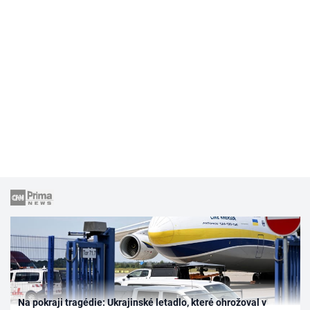
Na pokraji tragédie: Ukrajinské letadlo, které ohrožoval v