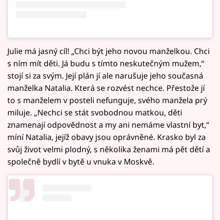
Julie má jasný cíl! „Chci být jeho novou manželkou. Chci
s ním mít děti. Já budu s tímto neskutečným mužem,“
stojí si za svým. Její plán jí ale narušuje jeho současná
manželka Natalia. Která se rozvést nechce. Přestože jí
to s manželem v posteli nefunguje, svého manžela prý
miluje. „Nechci se stát svobodnou matkou, děti
znamenají odpovědnost a my ani nemáme vlastní byt,“
míní Natalia, jejíž obavy jsou oprávněné. Krasko byl za
svůj život velmi plodný, s několika ženami má pět dětí a
společně bydlí v bytě u vnuka v Moskvě.