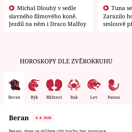
Michal Dlouhý v sedle
Tuna se chtěl vrátit domů.
slavného filmového koně.
Zarazilo ho
Jezdil na něm i Draco Malfoy
smlouvě př
zemřít
HOROSKOPY DLE ZVĚROKRUHU
Beran
Býk
Blíženci
Rak
Lev
Panna
V
Beran
6. 8. 2026
Berani, dnes se můžete cítit trochu bez inspirace.