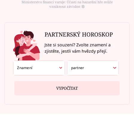
Ministerstvo financí varuje: Účastí na hazardní hře může
vzniknout závislost ⑱
PARTNERSKÝ HOROSKOP
Jste si souzení? Zvolte znamení a
zjistěte, jestli vám hvězdy přejí.
VYPOČÍTAT