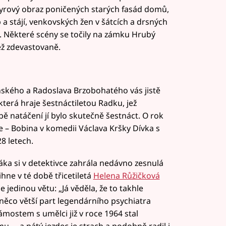
syrový obraz poničených starých fasád domů,
 stájí, venkovských žen v šátcích a drsných
. Některé scény se točily na zámku Hrubý
ěž zdevastovaně.
ského a Radoslava Brzobohatého vás jistě
erá hraje šestnáctiletou Radku, jež
 natáčení jí bylo skutečně šestnáct. O rok
role – Bobina v komedii Václava Kršky Dívka s
8 letech.
ka si v detektivce zahrála nedávno zesnulá
ne v té době třicetiletá
Helena Růžičková
 jedinou větu: „Já věděla, že to takhle
ěco větší part legendárního psychiatra
ámostem s umělci již v roce 1964 stal
… a pátý jezdec je strach a podobně radil i