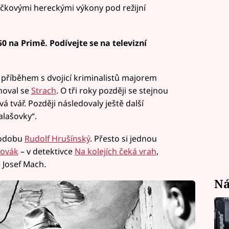
ičkovými hereckými výkony pod režijní
50 na Primě. Podívejte se na televizní
 příběhem s dvojicí kriminalistů majorem
noval se
Strach
. O tři roky později se stejnou
vá tvář. Později následovaly ještě další
alašovky“.
podobu
Rudolf Hrušínský
. Přesto si jednou
 Sovák
– v detektivce
Na kolejích čeká vrah
,
– Josef Mach.
Ná