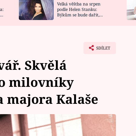
Velká věštba na srpen
NOVINKY
ZAHRADA
a:
podle Helen Stanku:
y
Býkům se bude dařit,
VIDEORECEPTY
DESIGN
Vodnáře čeká jízda
SDÍLET
vář. Skvělá
o milovníky
a majora Kalaše