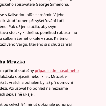
elgického spisovatele George Simenona.
se s Kalivodou blíže seznámit. V jeho
likrát přítomen při vyšetřování i při
rénu. Pak už jen stačilo, aby svým
stavu stoicky klidného, poněkud robustního
 a šálkem černého kafe v ruce. K němu
tažlivého Vargu, kterého si s chutí zahrál
ha Mrázka
ům přihrál skutečný
případ sedminásobného
dokázala objasnit několik let. Mrázek v
rát vraždil a odhalen byl až při domovní
ádeži. Vzrušoval ho pohled na neznámé
ich sexuálně ukájel.
žet po celých 94 minut dokonale ponurou