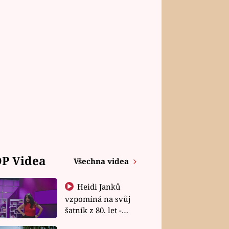
P Videa
Všechna videa
Heidi Janků
vzpomíná na svůj
šatník z 80. let -
Shopaholičky