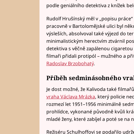
podle geniálního detektiva z knížek b
Rudolf Hrušínský měl v „popisu práce“ 
pracovně v Bartolomějské ulici byl něko
výsleších, absolvoval také výjezd do te
minimalistickým herectvím ztvárnil po
detektiva s věčně zapálenou cigaretou
filmaři přidali protipól – mužného a při
Radoslav Brzobohatý
.
Příběh sedminásobného vra
Je dost možné, že Kalivoda také filmař
vraha Václava Mrázka
, který policie ne
rozmezí let 1951–1956 minimálně sedmk
prohlídce, vykonané původně kvůli kr
mladé ženy, které zabíjel a poté se na n
Režiséru Schulhoffovi se podařilo udr