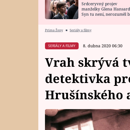
Srdceryvný projev
SNÁŘ
CELEBRITY
manželky Glena Hansard
Syn tu není, nerozuměl b
HOROSKOP NA
VAŘENÍ
tomu, vysvětlila
ROK 2023
Prima Ženy
■
Seriály a filmy
8. dubna 2020 06:30
SERIÁLY A FILMY
Vrah skrývá t
detektivka pr
Hrušínského 