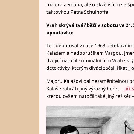
majora Zemana, ale o skvělý film se šp
taktovkou Petra Schulhoffa.
Vrah skrývá tvář běží v sobotu ve 21.
upoutávku:
Ten debutoval v roce 1963 detektivním
Kalašem a nadporučíkem Vargou, jme
dvojicí natočil kriminální film Vrah skrý
detektivky, kterým diváci začali říkat „k
Majoru Kalašovi dal nezaměnitelnou 
Kalaše zahrál i jiný výrazný herec –
Jiří
kterou ovšem natočil také jiný režisér 