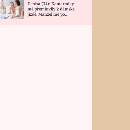
Denisa (34): Kamarádky
mě přemluvily k dámské
jízdě. Manžel mě po
návratu zaskočil