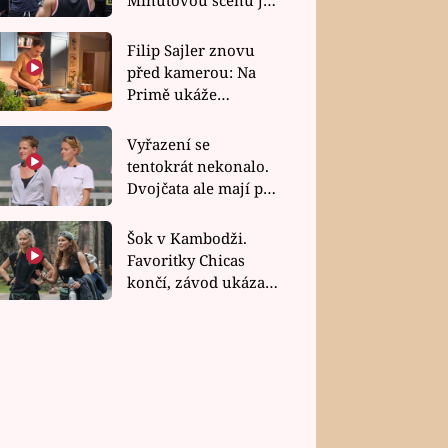
bez dubla
Filip Sajler znovu
před kamerou: Na
Primě ukáže
poctivou kuchyni i
rychlé recepty
Vyřazení se
tentokrát nekonalo.
Dvojčata ale mají po
uzavření třetí etapy
závodu nůž na krku
Šok v Kambodži.
Favoritky Chicas
končí, závod ukázal
svou nejtvrdší tvář