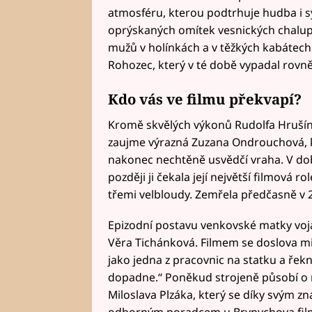
atmosféru, kterou podtrhuje hudba i 
oprýskaných omítek vesnických chalup a
mužů v holínkách a v těžkých kabátech
Rohozec, který v té době vypadal rovn
Kdo vás ve filmu překvapí?
Kromě skvělých výkonů Rudolfa Hrušín
zaujme výrazná Zuzana Ondrouchová, kt
nakonec nechtěně usvědčí vraha. V době
později ji čekala její největší filmová 
třemi velbloudy. Zemřela předčasně v 2
Epizodní postavu venkovské matky vojá
Věra Tichánková. Filmem se doslova mih
jako jedna z pracovnic na statku a řekne
dopadne.“ Poněkud strojeně působí o n
Miloslava Plzáka, který se díky svým zn
odborným poradcem u Brynychova filmu 