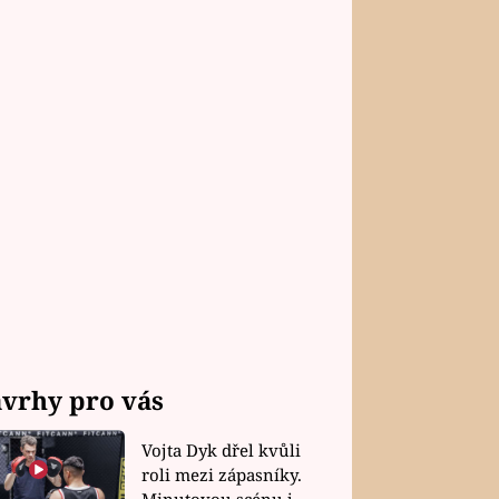
vrhy pro vás
Vojta Dyk dřel kvůli
roli mezi zápasníky.
Minutovou scénu jel