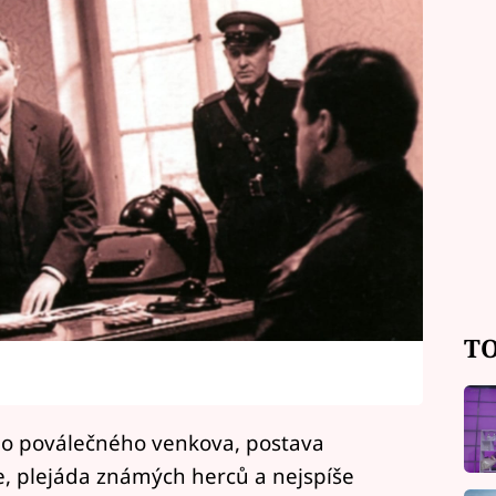
TO
 poválečného venkova, postava
 plejáda známých herců a nejspíše