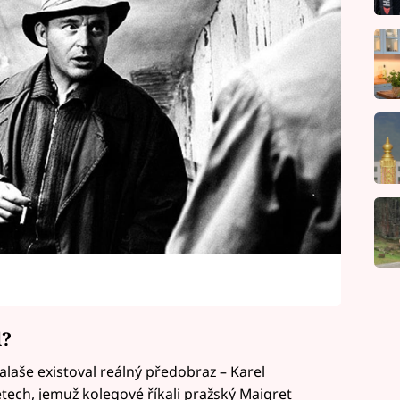
l?
laše existoval reálný předobraz – Karel
letech, jemuž kolegové říkali pražský Maigret