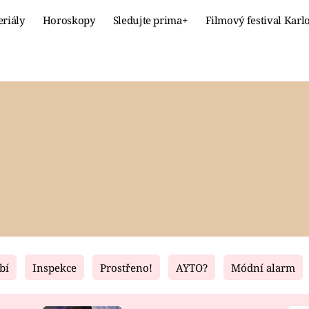
eriály
Horoskopy
Sledujte prima+
Filmový festival Karl
Celebrity
Recept
MÓDA A KRÁSA
HLAVNÍ JÍ
VZTAHY A SEX
SLADKÉ
PRIMA MAMINKA
ZDRAVÉ
bí
Inspekce
Prostřeno!
AYTO?
Módní alarm
Fresh
Living
RECEPTY
BYDLENÍ