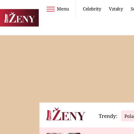
Menu
Celebrity
Vztahy
S
Seriály
Životní styl
ZOO
DIETY A HUBNUTÍ
PROSTŘENO!
CESTOVÁNÍ A
DOVOLENÁ
DUCH
ZDRAVÍ
Trendy:
Pola
Horoskopy
Video
ASTROČLÁNKY
SERIÁLY