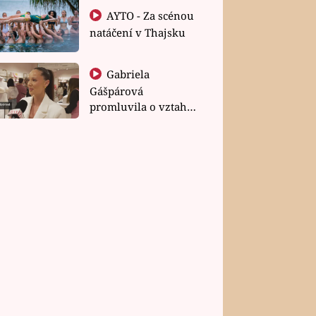
AYTO - Za scénou
natáčení v Thajsku
Gabriela
Gášpárová
promluvila o vztahu
a zakládání rodiny