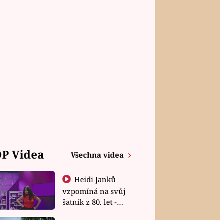
P Videa
Všechna videa
Heidi Janků
vzpomíná na svůj
šatník z 80. let -
Shopaholičky