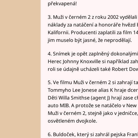
překvapená!
3. Muži v černém 2 z roku 2002 vydělali
náklady za natáčení a honoráře hvězd 
Kalifornii. Producenti zaplatili za film
jim muselo být jasné, že neprodělají.
4. Snímek je opět zaplněný dokonalý
Herec Johnny Knoxville si například za
roli se údajně ucházeli také Robert Do
5. Ve filmu Muži v černém 2 si zahrají t
Tommyho Lee Jonese alias K hraje dcerk
Děti Willa Smithse (agent J) hrají zase 
auto MIB. A protože se natáčelo v New Y
Muži v černém 2, stejně jako v jedničc
osvětleném dvojkole.
6. Buldoček, který si zahrál pejska Fra