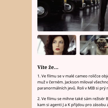
Víte že…
1. Ve filmu se v malé cameo roličce obj
muž v černém. Jackson miloval všechn
paranormálních jevů. Roli v MIB si prý n
2. Ve filmu se mihne také sám režisér B
kam si agenti J a K přijdou pro zásobu z