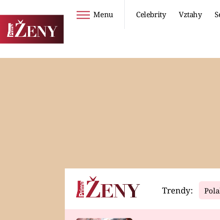
Menu
Celebrity
Vztahy
S
Seriály
Životní styl
ZOO
DIETY A HUBNUTÍ
PROSTŘENO!
CESTOVÁNÍ A
DOVOLENÁ
DUCH
ZDRAVÍ
Trendy:
Pola
Horoskopy
Video
ASTROČLÁNKY
SERIÁLY