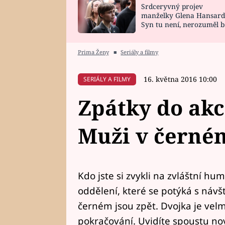
Srdceryvný projev
SNÁŘ
CELEBRITY
manželky Glena Hansard
Syn tu není, nerozuměl b
HOROSKOP NA
VAŘENÍ
tomu, vysvětlila
ROK 2023
Prima Ženy
■
Seriály a filmy
16. května 2016 10:00
SERIÁLY A FILMY
Zpátky do akc
Muži v černé
Kdo jste si zvykli na zvláštní hu
oddělení, které se potýká s návšt
černém jsou zpět. Dvojka je velmi
pokračování. Uvidíte spoustu no