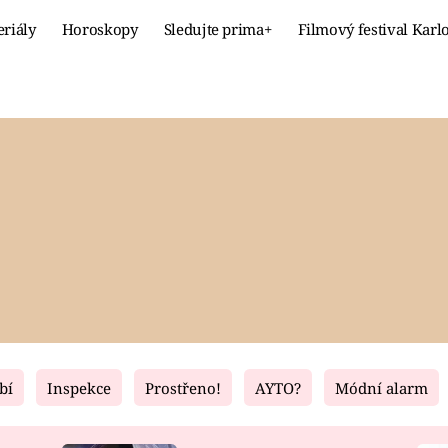
eriály
Horoskopy
Sledujte prima+
Filmový festival Karl
Celebrity
Recept
MÓDA A KRÁSA
HLAVNÍ JÍ
VZTAHY A SEX
SLADKÉ
PRIMA MAMINKA
ZDRAVÉ
bí
Inspekce
Prostřeno!
AYTO?
Módní alarm
Fresh
Living
RECEPTY
BYDLENÍ