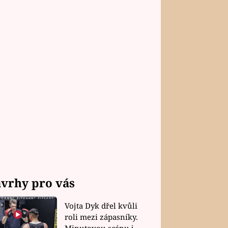
vrhy pro vás
Vojta Dyk dřel kvůli
roli mezi zápasníky.
Minutovou scénu jel