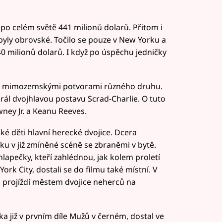
 po celém světě 441 milionů dolarů. Přitom i
byly obrovské. Točilo se pouze v New Yorku a
 140 milionů dolarů. I když po úspěchu jedničky
mi mimozemskými potvorami různého druhu.
hrál dvojhlavou postavu Scrad-Charlie. O tuto
wney Jr. a Keanu Reeves.
aké děti hlavní herecké dvojice. Dcera
u v již zmíněné scéně se zbraněmi v bytě.
chlapečky, kteří zahlédnou, jak kolem proletí
ork City, dostali se do filmu také místní. V
e, projíždí městem dvojice neherců na
nka již v prvním díle Mužů v černém, dostal ve