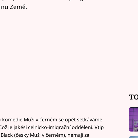
ranu Země.
TO
i komedie Muži v černém se opět setkáváme
ž je jakési celnicko-imigrační oddělení. Vtip
n Black (česky Muži v černém), nemají za