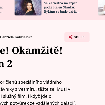
Velká věštba na srpen
NOVINKY
ZAHRADA
a:
podle Helen Stanku:
y
Býkům se bude dařit,
VIDEORECEPTY
DESIGN
Vodnáře čeká jízda
Gabriela Gabrielová
SDÍLET
e! Okamžitě!
m 2
mor členů speciálního vládního
ěvníky z vesmíru, těšte se! Muži v
 slušný film, i když jde o
vých potvůrek ze vzdálených galaxií.