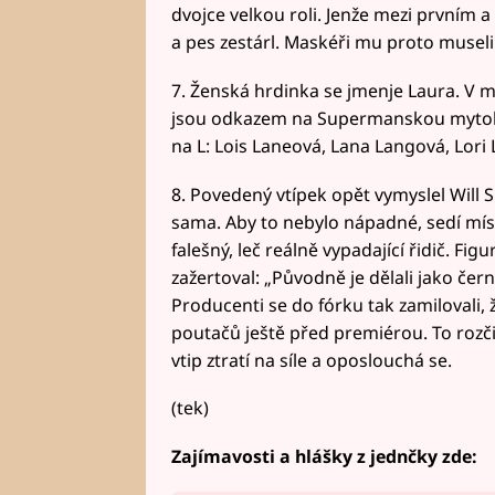
dvojce velkou roli. Jenže mezi prvním
a pes zestárl. Maskéři mu proto museli
7. Ženská hrdinka se jmenje Laura. V m
jsou odkazem na Supermanskou mytolog
na L: Lois Laneová, Lana Langová, Lori
8. Povedený vtípek opět vymyslel Will 
sama. Aby to nebylo nápadné, sedí mí
falešný, leč reálně vypadající řidič. Fig
zažertoval: „Původně je dělali jako černo
Producenti se do fórku tak zamilovali, ž
poutačů ještě před premiérou. To rozčil
vtip ztratí na síle a oposlouchá se.
(tek)
Zajímavosti a hlášky z jednčky zde: