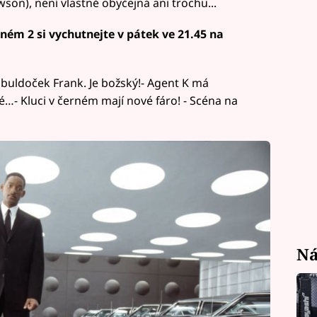
son), není vlastně obyčejná ani trochu...
ném 2 si vychutnejte v pátek ve 21.45 na
 buldoček Frank. Je božský!- Agent K má
é…- Kluci v černém mají nové fáro! - Scéna na
Ná