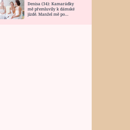
Denisa (34): Kamarádky
mě přemluvily k dámské
jízdě. Manžel mě po
návratu zaskočil