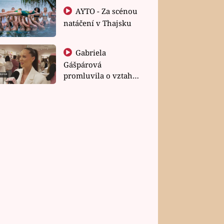
AYTO - Za scénou
natáčení v Thajsku
Gabriela
Gášpárová
promluvila o vztahu
a zakládání rodiny