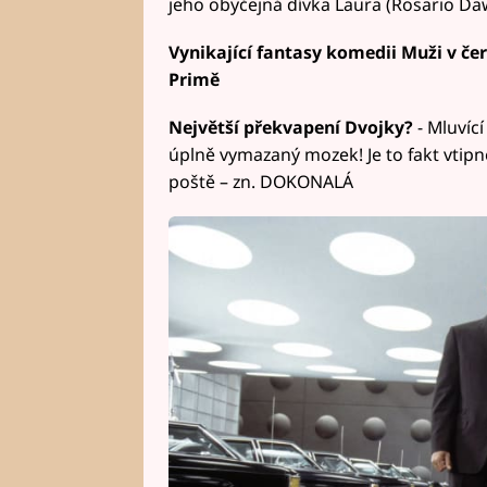
jeho obyčejná dívka Laura (Rosario Daw
Vynikající fantasy komedii Muži v čer
Primě
Největší překvapení Dvojky?
- Mluvící
úplně vymazaný mozek! Je to fakt vtipn
poště – zn. DOKONALÁ