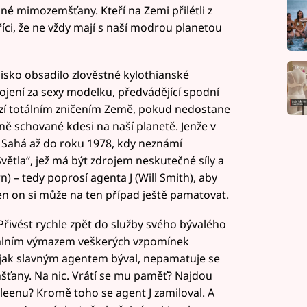
ejné mimozemšťany. Kteří na Zemi přilétli z
 říci, že ne vždy mají s naší modrou planetou
edisko obsadilo zlověstné kylothianské
ení za sexy modelku, předvádějící spodní
rozí totálním zničením Země, pokud nedostane
jně schované kdesi na naší planetě. Jenže v
. Sahá až do roku 1978, kdy neznámí
větla“, jež má být zdrojem neskutečné síly a
) – tedy poprosí agenta J (Will Smith), aby
en on si může na ten případ ještě pamatovat.
Přivést rychle zpět do služby svého bývalého
otálním výmazem veškerých vzpomínek
í, jak slavným agentem býval, nepamatuje se
šťany. Na nic. Vrátí se mu paměť? Najdou
rleenu? Kromě toho se agent J zamiloval. A