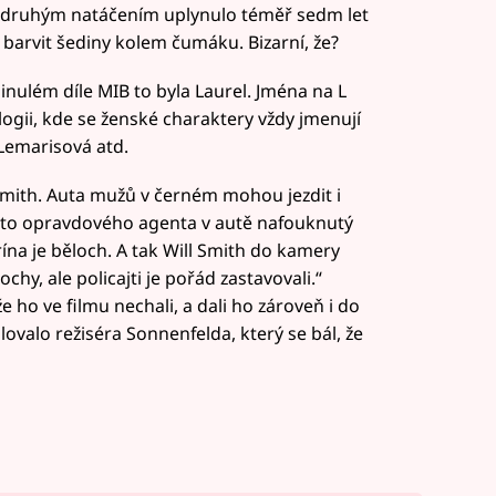
 a druhým natáčením uplynulo téměř sedm let
 barvit šediny kolem čumáku. Bizarní, že?
inulém díle MIB to byla Laurel. Jména na L
ii, kde se ženské charaktery vždy jmenují
 Lemarisová atd.
Smith. Auta mužů v černém mohou jezdit i
sto opravdového agenta v autě nafouknutý
urína je běloch. A tak Will Smith do kamery
chy, ale policajti je pořád zastavovali.“
e ho ve filmu nechali, a dali ho zároveň i do
ovalo režiséra Sonnenfelda, který se bál, že