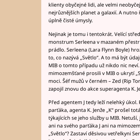
klienty obyčejné lidi, ale velmi neobyč
nejrůznějších planet a galaxií. A nutno
úplně čisté úmysly.
Nejinak je tomu i tentokrát. Velící stř
monstrum Serleena v mazaném přestroj
prádlo. Serleena (Lara Flynn Boyle) h
to, co nazývá „Světlo“. A to má být úda
MIB o tomto případu už nikdo nic neví
mimozemšťané prosili v MIB o ukrytí „S
moci. Šéf mužů v černém – Zed (Rip Torn
zapojil znovu do akce superagenta K. J
Před agentem J tedy leží nelehký úkol. 
parťáka, agenta K. Jenže „K“ prošel t
týkajících se jeho služby u MIB. Netuš
ani na svého parťáka J ani na mimozem
„Světlo“? Zastaví děsivou vetřelkyni Se