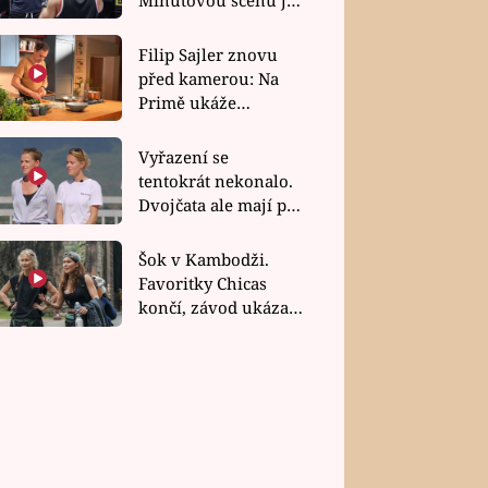
bez dubla
Filip Sajler znovu
před kamerou: Na
Primě ukáže
poctivou kuchyni i
rychlé recepty
Vyřazení se
tentokrát nekonalo.
Dvojčata ale mají po
uzavření třetí etapy
závodu nůž na krku
Šok v Kambodži.
Favoritky Chicas
končí, závod ukázal
svou nejtvrdší tvář