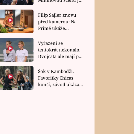
bez dubla
Filip Sajler znovu
před kamerou: Na
Primě ukáže
poctivou kuchyni i
rychlé recepty
Vyřazení se
tentokrát nekonalo.
Dvojčata ale mají po
uzavření třetí etapy
závodu nůž na krku
Šok v Kambodži.
Favoritky Chicas
končí, závod ukázal
svou nejtvrdší tvář