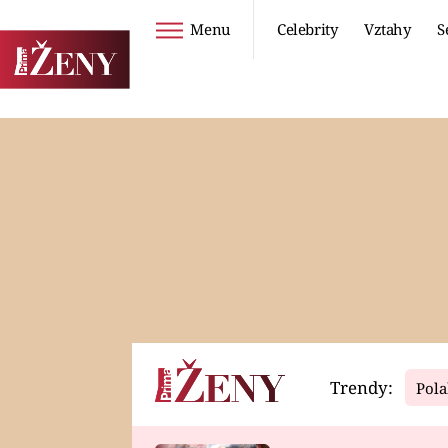
Menu
Celebrity
Vztahy
S
Seriály
Životní styl
ZOO
DIETY A HUBNUTÍ
PROSTŘENO!
CESTOVÁNÍ A
DOVOLENÁ
DUCH
ZDRAVÍ
Trendy:
Pola
Horoskopy
Video
ASTROČLÁNKY
SERIÁLY