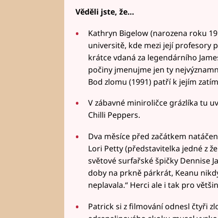
Věděli jste, že…
Kathryn Bigelow (narozena roku 19
universitě, kde mezi její profesory 
krátce vdaná za legendárního Jame
počiny jmenujme jen ty nejvýznamnějš
Bod zlomu (1991) patří k jejím zat
V zábavné miniroličce grázlíka tu 
Chilli Peppers.
Dva měsíce před začátkem natáčení
Lori Petty (představitelka jedné z 
světové surfařské špičky Dennise Jar
doby na prkně párkrát, Keanu nikdy 
neplavala.“ Herci ale i tak pro větš
Patrick si z filmování odnesl čtyři