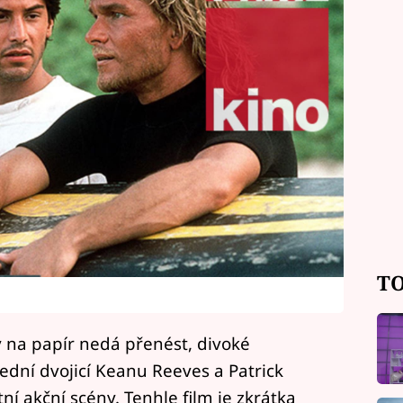
TO
y na papír nedá přenést, divoké
třední dvojicí Keanu Reeves a Patrick
í akční scény. Tenhle film je zkrátka