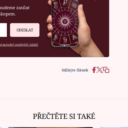
budeme zasílat
oskopem.
ODESLAT
racování osobních údajů
Sdílejte článek
PŘEČTĚTE SI TAKÉ