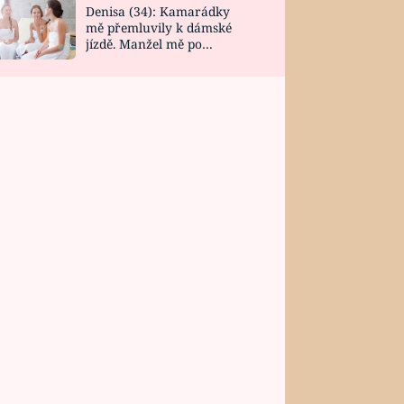
Denisa (34): Kamarádky
mě přemluvily k dámské
jízdě. Manžel mě po
návratu zaskočil