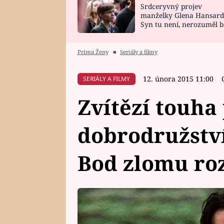
Srdceryvný projev
SNÁŘ
CELEBRITY
manželky Glena Hansard
Syn tu není, nerozuměl b
HOROSKOP NA
VAŘENÍ
tomu, vysvětlila
ROK 2023
Prima Ženy
■
Seriály a filmy
12. února 2015 11:00
SERIÁLY A FILMY
Zvítězí touha
dobrodružství
Bod zlomu ro