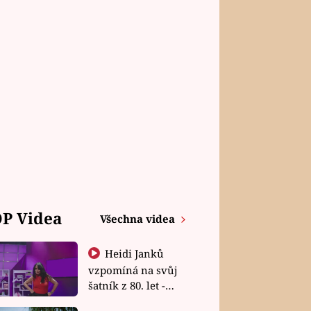
P Videa
Všechna videa
Heidi Janků
vzpomíná na svůj
šatník z 80. let -
Shopaholičky