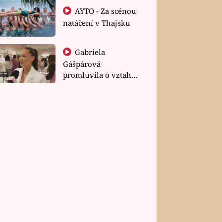
AYTO - Za scénou
natáčení v Thajsku
Gabriela
Gášpárová
promluvila o vztahu
a zakládání rodiny