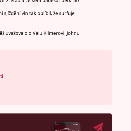
t z letadla celkem padesát pětkrát!
sjíždění vln tak oblíbil, že surfuje
ěž uvažovalo o Valu Kilmerovi, Johnu
vá