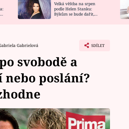
Velká věštba na srpen
NOVINKY
ZAHRADA
a:
podle Helen Stanku:
y
Býkům se bude dařit,
VIDEORECEPTY
DESIGN
Vodnáře čeká jízda
Gabriela Gabrielová
SDÍLET
 po svobodě a
 nebo poslání?
zhodne