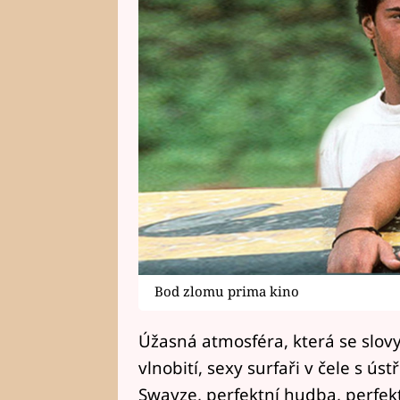
Bod zlomu prima kino
Úžasná atmosféra, která se slov
vlnobití, sexy surfaři v čele s ús
Swayze, perfektní hudba, perfektn