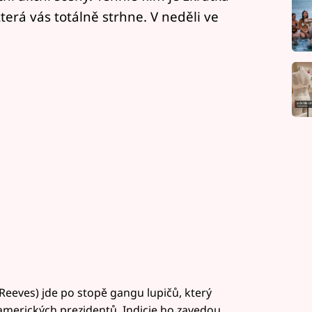
terá vás totálně strhne. V neděli ve
Reeves) jde po stopě gangu lupičů, který
merických prezidentů. Indicie ho zavedou