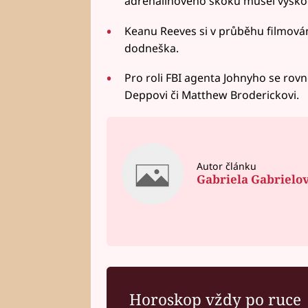
adrenalinového skoku musel vyskoči
Keanu Reeves si v průběhu filmování 
dodneška.
Pro roli FBI agenta Johnyho se rovn
Deppovi či Matthew Broderickovi.
Autor článku
Gabriela Gabrielo
Horoskop vždy po ruce