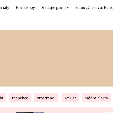
eriály
Horoskopy
Sledujte prima+
Filmový festival Karl
Celebrity
Recept
MÓDA A KRÁSA
HLAVNÍ JÍ
VZTAHY A SEX
SLADKÉ
PRIMA MAMINKA
ZDRAVÉ
bí
Inspekce
Prostřeno!
AYTO?
Módní alarm
Fresh
Living
RECEPTY
BYDLENÍ