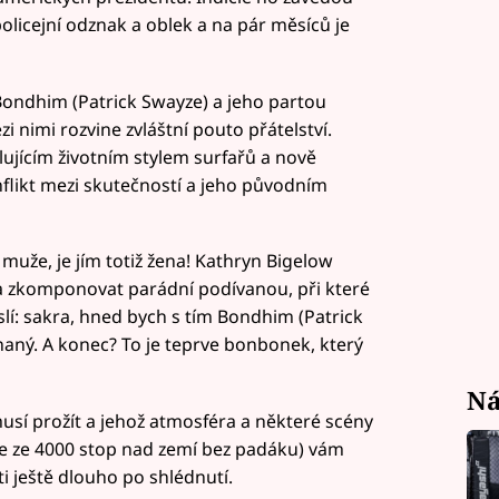
policejní odznak a oblek a na pár měsíců je
Bondhim (Patrick Swayze) a jeho partou
i nimi rozvine zvláštní pouto přátelství.
lujícím životním stylem surfařů a nově
flikt mezi skutečností a jeho původním
muže, je jím totiž žena! Kathryn Bigelow
 a zkomponovat parádní podívanou, při které
lí: sakra, hned bych s tím Bondhim (Patrick
naný. A konec? To je teprve bonbonek, který
Ná
sí prožít a jehož atmosféra a některé scény
e ze 4000 stop nad zemí bez padáku) vám
 ještě dlouho po shlédnutí.