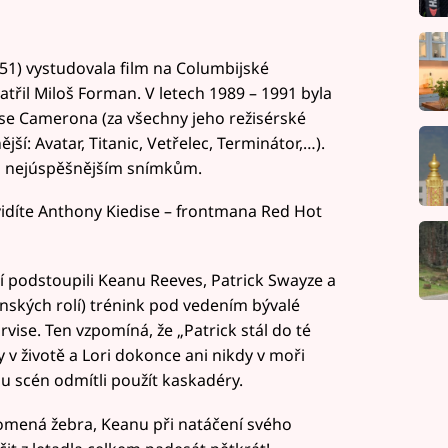
51) vystudovala film na Columbijské
patřil Miloš Forman. V letech 1989 – 1991 byla
se Camerona (za všechny jeho režisérské
í: Avatar, Titanic, Vetřelec, Terminátor,…).
ím nejúspěšnějším snímkům.
uvidíte Anthony Kiedise – frontmana Red Hot
 podstoupili Keanu Reeves, Patrick Swayze a
ženských rolí) trénink pod vedením bývalé
vise. Ten vzpomíná, že „Patrick stál do té
v životě a Lori dokonce ani nikdy v moři
inu scén odmítli použít kaskadéry.
 zlomená žebra, Keanu při natáčení svého