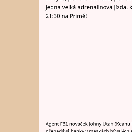
jedna velká adrenalinová jízda, k
21:30 na Primě!
Agent FBI, nováček Johny Utah (Keanu 
přepadává banky v maskách bývalých a