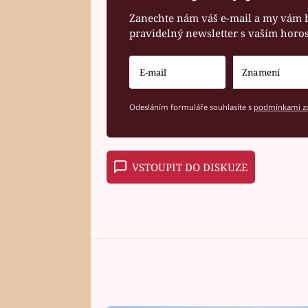
Zanechte nám váš e-mail a my vám 
pravidelný newsletter s vaším hor
Odesláním formuláře souhlasíte s
podmínkami zp
VSTOUPIT DO DISKUZE