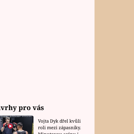
vrhy pro vás
Vojta Dyk dřel kvůli
roli mezi zápasníky.
Minutovou scénu jel