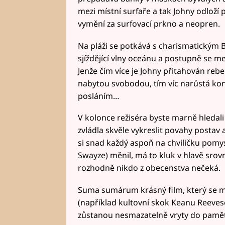
mezi místní surfaře a tak Johny odloží 
vymění za surfovací prkno a neopren.
Na pláži se potkává s charismatickým 
sjíždějící vlny oceánu a postupně se mez
Jenže čím více je Johny přitahován rebe
nabytou svobodou, tím víc narůstá kon
posláním…
V kolonce režiséra byste marně hledali 
zvládla skvěle vykreslit povahy postav
si snad každý aspoň na chviličku pomys
Swayze) měnil, má to kluk v hlavě srov
rozhodně nikdo z obecenstva nečeká.
Suma sumárum krásný film, který se mu
(například kultovní skok Keanu Reeves
zůstanou nesmazatelně vryty do paměti