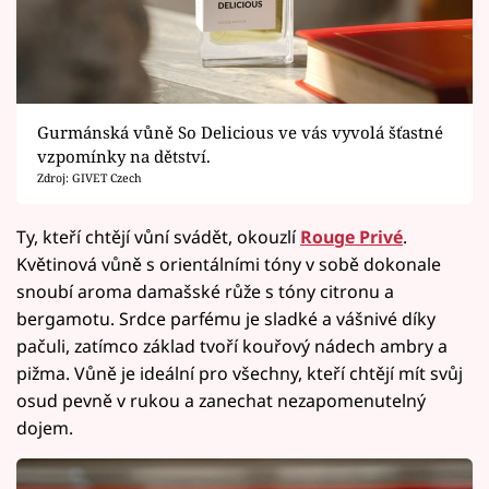
Gurmánská vůně So Delicious ve vás vyvolá šťastné
vzpomínky na dětství.
Zdroj: GIVET Czech
Ty, kteří chtějí vůní svádět, okouzlí
Rouge Privé
.
Květinová vůně s orientálními tóny v sobě dokonale
snoubí aroma damašské růže s tóny citronu a
bergamotu. Srdce parfému je sladké a vášnivé díky
pačuli, zatímco základ tvoří kouřový nádech ambry a
pižma. Vůně je ideální pro všechny, kteří chtějí mít svůj
osud pevně v rukou a zanechat nezapomenutelný
dojem.