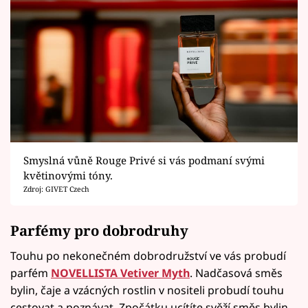
Smyslná vůně Rouge Privé si vás podmaní svými
květinovými tóny.
Zdroj: GIVET Czech
Parfémy pro dobrodruhy
Touhu po nekonečném dobrodružství ve vás probudí
parfém
NOVELLISTA Vetiver Myth
. Nadčasová směs
bylin, čaje a vzácných rostlin v nositeli probudí touhu
cestovat a poznávat. Zpočátku ucítíte svěží směs bylin