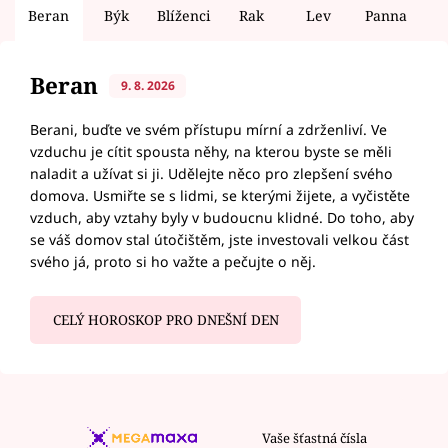
Beran
Býk
Blíženci
Rak
Lev
Panna
V
Beran
9. 8. 2026
Berani, buďte ve svém přístupu mírní a zdrženliví. Ve
vzduchu je cítit spousta něhy, na kterou byste se měli
naladit a užívat si ji. Udělejte něco pro zlepšení svého
domova. Usmiřte se s lidmi, se kterými žijete, a vyčistěte
vzduch, aby vztahy byly v budoucnu klidné. Do toho, aby
se váš domov stal útočištěm, jste investovali velkou část
svého já, proto si ho važte a pečujte o něj.
CELÝ HOROSKOP PRO DNEŠNÍ DEN
Vaše šťastná čísla