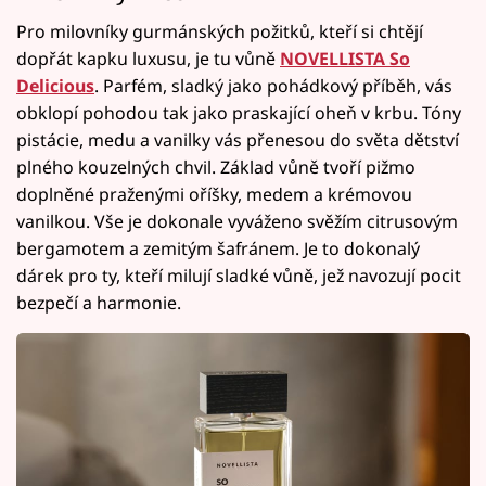
Pro milovníky gurmánských požitků, kteří si chtějí
dopřát kapku luxusu, je tu vůně
NOVELLISTA So
Delicious
. Parfém, sladký jako pohádkový příběh, vás
obklopí pohodou tak jako praskající oheň v krbu. Tóny
pistácie, medu a vanilky vás přenesou do světa dětství
plného kouzelných chvil. Základ vůně tvoří pižmo
doplněné praženými oříšky, medem a krémovou
vanilkou. Vše je dokonale vyváženo svěžím citrusovým
bergamotem a zemitým šafránem. Je to dokonalý
dárek pro ty, kteří milují sladké vůně, jež navozují pocit
bezpečí a harmonie.