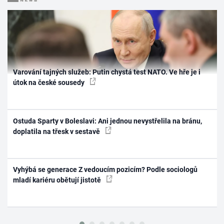
Varování tajných služeb: Putin chystá test NATO. Ve hře je i
útok na české sousedy
Ostuda Sparty v Boleslavi: Ani jednou nevystřelila na bránu,
doplatila na třesk v sestavě
Vyhýbá se generace Z vedoucím pozicím? Podle sociologů
mladí kariéru obětují jistotě