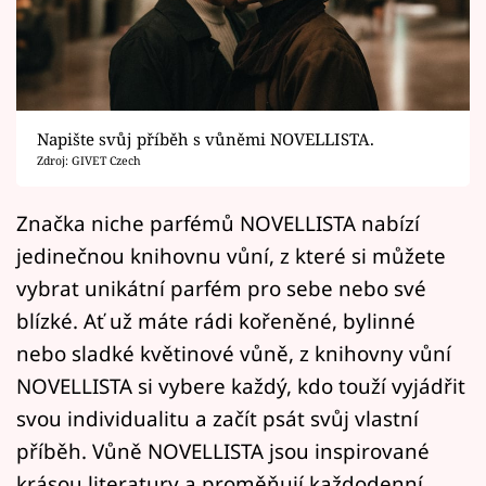
Horoskopy
Sledujte prima+
Filmový festival Karlovy Vary
Napište svůj příběh s vůněmi NOVELLISTA.
Pořady
Zdroj: GIVET Czech
Mámy sobě
Značka niche parfémů NOVELLISTA nabízí
jedinečnou knihovnu vůní, z které si můžete
Přihlášení
vybrat unikátní parfém pro sebe nebo své
blízké. Ať už máte rádi kořeněné, bylinné
nebo sladké květinové vůně, z knihovny vůní
Sledujte nás
NOVELLISTA si vybere každý, kdo touží vyjádřit
svou individualitu a začít psát svůj vlastní
příběh. Vůně NOVELLISTA jsou inspirované
krásou literatury a proměňují každodenní