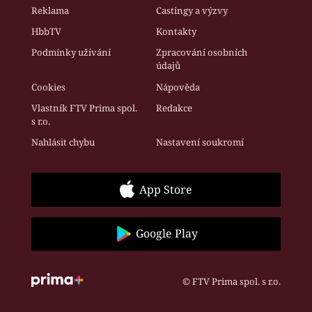
Reklama
Castingy a výzvy
HbbTV
Kontakty
Podmínky užívání
Zpracování osobních
údajů
Cookies
Nápověda
Vlastník FTV Prima spol.
Redakce
s r.o.
Nahlásit chybu
Nastavení soukromí
App Store
Google Play
© FTV Prima spol. s r.o.