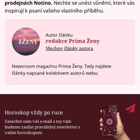
prodejnách Notino.
Nechte se unést vůněmi, které vás
inspirují k psaní vašeho vlastního příběhu.
Autor článku
redakce Prima Ženy
Všechny články autora
Newsroom magazínu Prima Ženy. Tady najdete
články napsané kolektivem autorů webu.
Horoskop vždy po ruce
Zanechte nám váš e-mail a my vám
budeme zasílat pravidelný newsletter s
vaším horoskopem.