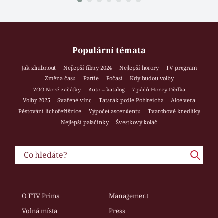
Populární témata
Jak zhubnout
Nejlepší filmy 2024
Nejlepší horory
TV program
Změna času
Partie
Počasí
Kdy budou volby
ZOO Nové začátky
Auto – katalog
7 pádů Honzy Dědka
Volby 2025
Svařené víno
Tatarák podle Pohlreicha
Aloe vera
Pěstování lichořeřišnice
Výpočet ascendentu
Tvarohové knedlíky
Nejlepší palačinky
Švestkový koláč
O FTV Prima
Management
Volná místa
Press