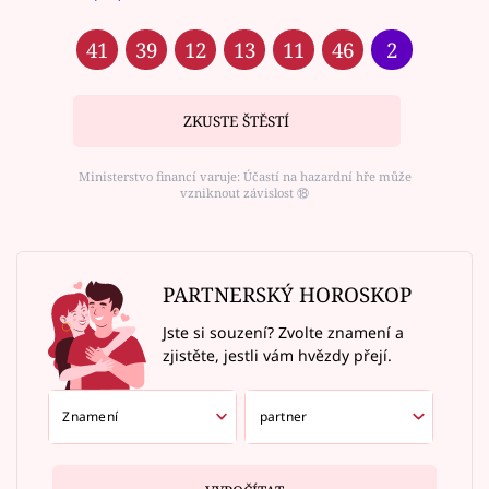
41
39
12
13
11
46
2
ZKUSTE ŠTĚSTÍ
Ministerstvo financí varuje: Účastí na hazardní hře může
vzniknout závislost ⑱
PARTNERSKÝ HOROSKOP
Jste si souzení? Zvolte znamení a
zjistěte, jestli vám hvězdy přejí.