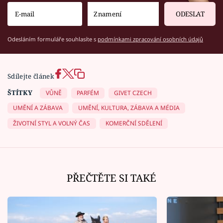
ODESLAT
Odesláním formuláře souhlasíte s
podmínkami zpracování osobních údajů
Sdílejte článek
ŠTÍTKY
VŮNĚ
PARFÉM
GIVET CZECH
UMĚNÍ A ZÁBAVA
UMĚNÍ, KULTURA, ZÁBAVA A MÉDIA
ŽIVOTNÍ STYL A VOLNÝ ČAS
KOMERČNÍ SDĚLENÍ
PŘEČTĚTE SI TAKÉ