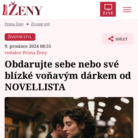
ŽIVĚ
Prima Ženy
■
Životní styl
Trendy:
Polabí
Inspekce
Prostřeno!
AYTO?
ŽIVOTNÍ STYL
SDÍLET
Módní alarm
Zrádci
Proměny
9. prosince 2024 08:55
redakce Prima Ženy
Obdarujte sebe nebo své
blízké voňavým dárkem od
Témata
NOVELLISTA
Celebrity
Vztahy
Seriály