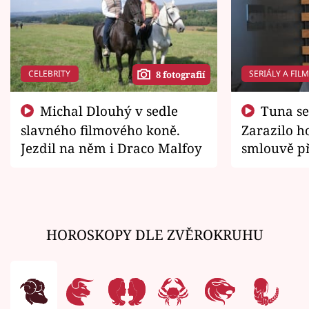
CELEBRITY
SERIÁLY A FIL
8 fotografií
Michal Dlouhý v sedle
Tuna se chtěl vrátit domů.
slavného filmového koně.
Zarazilo ho
Jezdil na něm i Draco Malfoy
smlouvě př
zemřít
HOROSKOPY DLE ZVĚROKRUHU