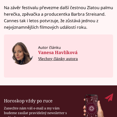
Na závěr festivalu převezme další čestnou Zlatou palmu
herečka, zpěvačka a producentka Barbra Streisand.
Cannes tak i letos potvrzuje, že zůstává jednou z
nejvýznamnějších filmových událostí roku.
Autor článku
Vanesa Havlíková
Všechny články autora
Horoskop vždy po ruce
Zanechte nám váš e-mail a my vám
budeme zasílat pravidelný newsletter s