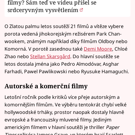
filmy? Sám teď ve videu přišel se
srdceryvným vysvětlením
O Zlatou palmu letos soutěží 21 filmů a vítěze vybere
porota vedená jihokorejským režisérem Park Chan-
wookem, známým například díky filmům Oldboy nebo
Komorná. V porotě zasednou také
Demi Moore
, Chloé
Zhao nebo
Stellan Skarsgård
. Do hlavní soutěže se
letos dostala jména jako Pedro Almodóvar, Asghar
Farhadi, Pawel Pawlikowski nebo Ryusuke Hamaguchi.
Autorské a komerční filmy
Letošní ročník podle kritiků více přeje autorským a
komornějším filmům. Ve výběru tentokrát chybí velké
hollywoodské trháky, prostor naopak dostaly hlavně
evropské a francouzsky mluvené filmy. Jediným
americkým filmem v hlavní soutěži je thriller
Paper
Tiger
režiséra Jamese Graye, ve kterém hrají Scarlett