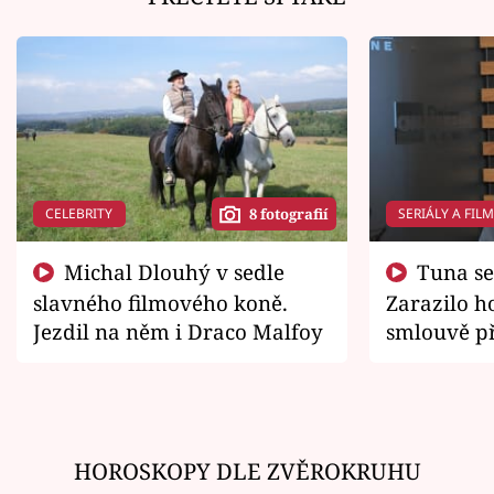
CELEBRITY
SERIÁLY A FIL
8 fotografií
Michal Dlouhý v sedle
Tuna se chtěl vrátit domů.
slavného filmového koně.
Zarazilo ho
Jezdil na něm i Draco Malfoy
smlouvě př
zemřít
HOROSKOPY DLE ZVĚROKRUHU