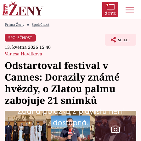
ŽIVĚ
Prima Ženy
■
Společnost
Trendy:
Polabí
Inspekce
Prostřeno!
AYTO?
SPOLEČNOST
SDÍLET
Módní alarm
Zrádci
Proměny
13. května 2026 15:40
Vanesa Havlíková
Odstartoval festival v
Cannes: Dorazily známé
Témata
hvězdy, o Zlatou palmu
Celebrity
zabojuje 21 snímků
Žádná položka z playlistu není
Vztahy
dostupná.
Seriály