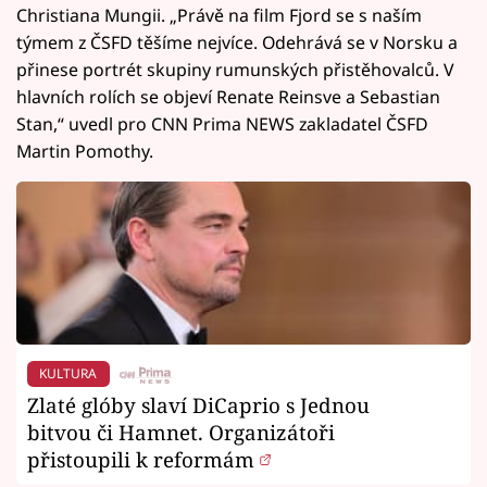
Christiana Mungii. „Právě na film Fjord se s naším
týmem z ČSFD těšíme nejvíce. Odehrává se v Norsku a
přinese portrét skupiny rumunských přistěhovalců. V
hlavních rolích se objeví Renate Reinsve a Sebastian
Stan,“ uvedl pro CNN Prima NEWS zakladatel ČSFD
Martin Pomothy.
KULTURA
Zlaté glóby slaví DiCaprio s Jednou
bitvou či Hamnet. Organizátoři
přistoupili k reformám