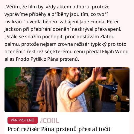
„Věřím, že film byl vždy aktem odporu, protože
vyprávíme příběhy a příběhy jsou tím, co tvoří
civilizaci,“ uvedla během zahájení Jane Fonda. Peter
Jackson při přebírání ocenění neskrýval překvapení.
„Stále se snažím pochopit, proč dostávám Zlatou
palmu, protože nejsem zrovna režisér typický pro toto
ocenění,“ řekl režisér, kterému cenu předal Elijah Wood
alias Frodo Pytlík z Pána prstenů.
PÁN PRSTENŮ
Proč režisér Pána prstenů přestal točit