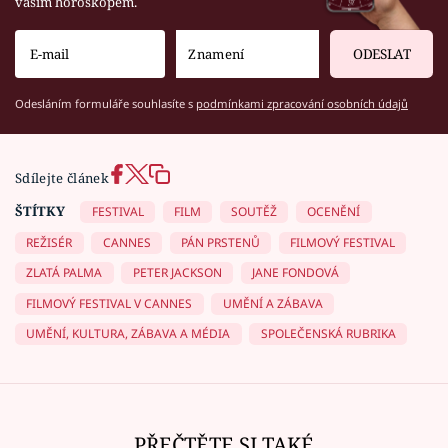
vaším horoskopem.
ODESLAT
Odesláním formuláře souhlasíte s
podmínkami zpracování osobních údajů
Sdílejte článek
ŠTÍTKY
FESTIVAL
FILM
SOUTĚŽ
OCENĚNÍ
REŽISÉR
CANNES
PÁN PRSTENŮ
FILMOVÝ FESTIVAL
ZLATÁ PALMA
PETER JACKSON
JANE FONDOVÁ
FILMOVÝ FESTIVAL V CANNES
UMĚNÍ A ZÁBAVA
UMĚNÍ, KULTURA, ZÁBAVA A MÉDIA
SPOLEČENSKÁ RUBRIKA
PŘEČTĚTE SI TAKÉ