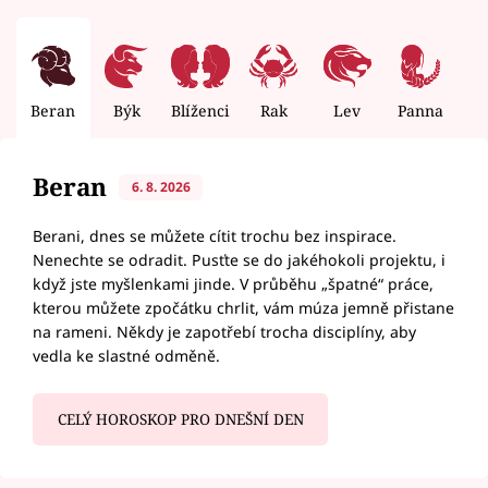
Beran
Býk
Blíženci
Rak
Lev
Panna
V
Beran
6. 8. 2026
Berani, dnes se můžete cítit trochu bez inspirace.
Nenechte se odradit. Pusťte se do jakéhokoli projektu, i
když jste myšlenkami jinde. V průběhu „špatné“ práce,
kterou můžete zpočátku chrlit, vám múza jemně přistane
na rameni. Někdy je zapotřebí trocha disciplíny, aby
vedla ke slastné odměně.
CELÝ HOROSKOP PRO DNEŠNÍ DEN