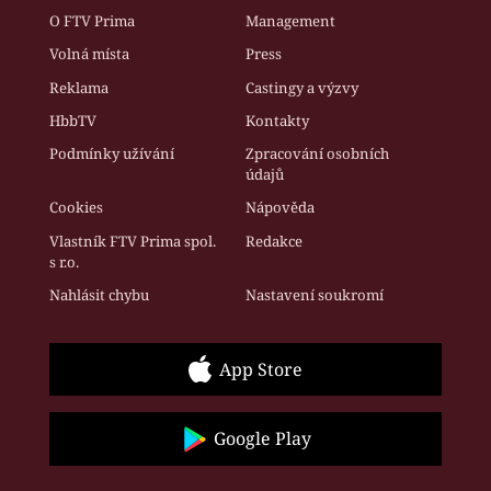
O FTV Prima
Management
Volná místa
Press
Reklama
Castingy a výzvy
HbbTV
Kontakty
Podmínky užívání
Zpracování osobních
údajů
Cookies
Nápověda
Vlastník FTV Prima spol.
Redakce
s r.o.
Nahlásit chybu
Nastavení soukromí
App Store
Google Play