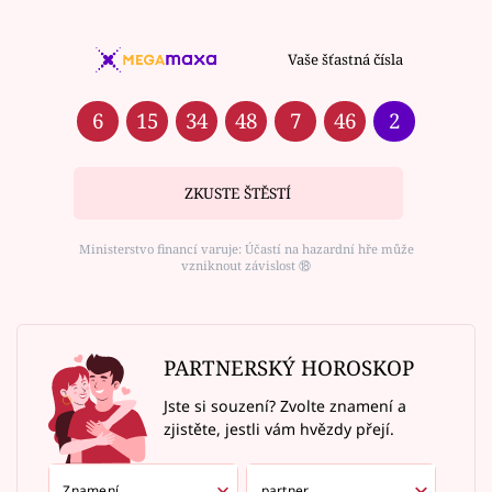
Vaše šťastná čísla
6
15
34
48
7
46
2
ZKUSTE ŠTĚSTÍ
Ministerstvo financí varuje: Účastí na hazardní hře může
vzniknout závislost ⑱
PARTNERSKÝ HOROSKOP
Jste si souzení? Zvolte znamení a
zjistěte, jestli vám hvězdy přejí.