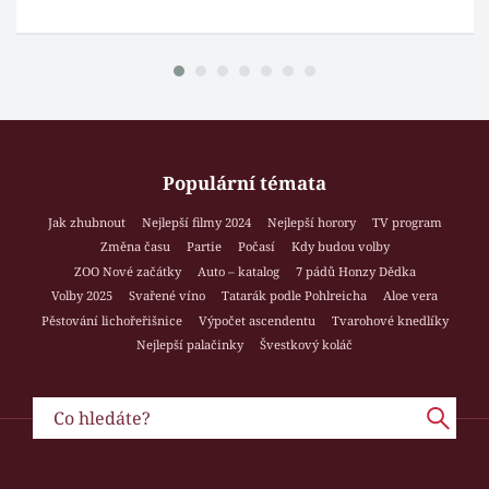
Populární témata
Jak zhubnout
Nejlepší filmy 2024
Nejlepší horory
TV program
Změna času
Partie
Počasí
Kdy budou volby
ZOO Nové začátky
Auto – katalog
7 pádů Honzy Dědka
Volby 2025
Svařené víno
Tatarák podle Pohlreicha
Aloe vera
Pěstování lichořeřišnice
Výpočet ascendentu
Tvarohové knedlíky
Nejlepší palačinky
Švestkový koláč