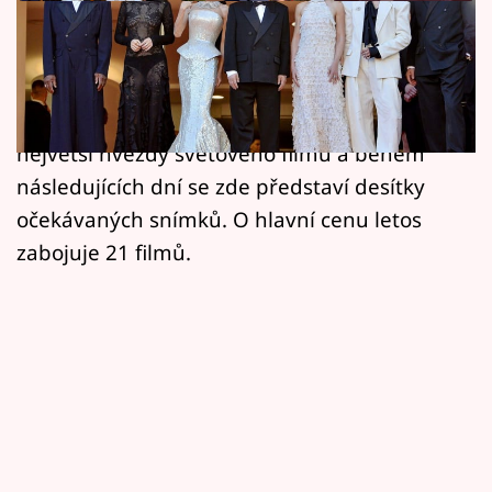
Horoskopy
Na francouzské Riviéře odstartoval už 79.
Sledujte prima+
ročník prestižního filmového festivalu v
Filmový festival Karlovy Vary
Cannes. Slavnostní zahájení si nenechaly ujít
největší hvězdy světového filmu a během
Pořady
následujících dní se zde představí desítky
očekávaných snímků. O hlavní cenu letos
Mámy sobě
zabojuje 21 filmů.
Přihlášení
Sledujte nás