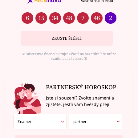
Vaše šťastná čísla
6
15
34
48
7
46
2
ZKUSTE ŠTĚSTÍ
Ministerstvo financí varuje: Účastí na hazardní hře může
vzniknout závislost ⑱
PARTNERSKÝ HOROSKOP
Jste si souzení? Zvolte znamení a
zjistěte, jestli vám hvězdy přejí.