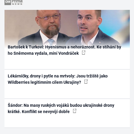
Bartošek k Turkovi: Hyenismus a nehoráznost. Ke stíhání by
ho Sněmovna vydala, míní Vondráček
Lékárničky, drony i pytle na mrtvoly: Jsou tržiště jako
Wildberries legitimním cílem Ukrajiny?
Šándor: Na masy ruských vojáků budou ukrajinské drony
krátké. Konflikt se nevyvíjí dobře