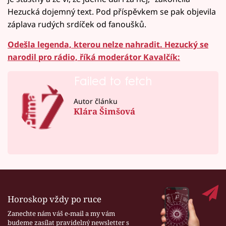
Hezucká dojemný text. Pod příspěvkem se pak objevila
záplava rudých srdíček od fanoušků.
Odešla legenda, kterou nelze nahradit. Hezucký se
narodil pro rádio, říká moderátor Kavalčík:
Failed to fetch
Autor článku
Klára Šimšová
Horoskop vždy po ruce
Zanechte nám váš e-mail a my vám
budeme zasílat pravidelný newsletter s