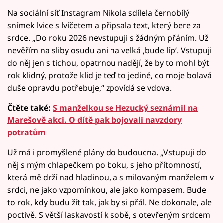
Na sociální síť Instagram Nikola sdílela černobílý
snímek lvice s lvíčetem a připsala text, který bere za
srdce. „Do roku 2026 nevstupuji s žádným přáním. Už
nevěřím na sliby osudu ani na velká ‚bude líp‘. Vstupuji
do něj jen s tichou, opatrnou nadějí, že by to mohl být
rok klidný, protože klid je teď to jediné, co moje bolavá
duše opravdu potřebuje,“ zpovídá se vdova.
Čtěte také:
S manželkou se Hezucký seznámil na
Marešově akci. O dítě pak bojovali navzdory
potratům
Už má i promyšlené plány do budoucna. „Vstupuji do
něj s mým chlapečkem po boku, s jeho přítomností,
která mě drží nad hladinou, a s milovaným manželem v
srdci, ne jako vzpomínkou, ale jako kompasem. Bude
to rok, kdy budu žít tak, jak by si přál. Ne dokonale, ale
poctivě. S větší laskavostí k sobě, s otevřeným srdcem