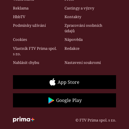
Reklama
Castingy a výzvy
HbbTV
Kontakty
Podmínky užívání
Zpracování osobních
údajů
Cookies
Nápověda
Vlastník FTV Prima spol.
Redakce
s r.o.
Nahlásit chybu
Nastavení soukromí
App Store
Google Play
© FTV Prima spol. s r.o.