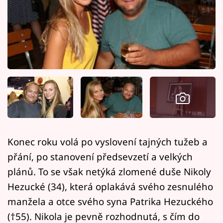
Horoskopy
Sledujte prima+
Filmový festival Karlovy Vary
Pořady
Mámy sobě
Přihlášení
Konec roku volá po vyslovení tajných tužeb a
přání, po stanovení předsevzetí a velkých
Sledujte nás
plánů. To se však netýká zlomené duše Nikoly
Hezucké (34), která oplakává svého zesnulého
manžela a otce svého syna Patrika Hezuckého
(†55). Nikola je pevně rozhodnutá, s čím do