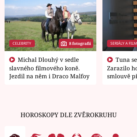
CELEBRITY
SERIÁLY A FIL
8 fotografií
Michal Dlouhý v sedle
Tuna se chtěl vrátit domů.
slavného filmového koně.
Zarazilo ho
Jezdil na něm i Draco Malfoy
smlouvě př
zemřít
HOROSKOPY DLE ZVĚROKRUHU