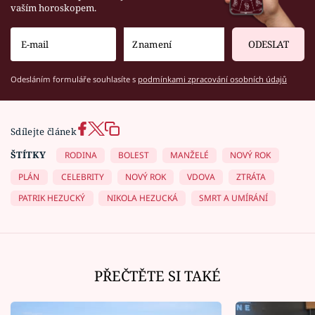
vaším horoskopem.
ODESLAT
Odesláním formuláře souhlasíte s
podmínkami zpracování osobních údajů
Sdílejte článek
ŠTÍTKY
RODINA
BOLEST
MANŽELÉ
NOVÝ ROK
PLÁN
CELEBRITY
NOVÝ ROK
VDOVA
ZTRÁTA
PATRIK HEZUCKÝ
NIKOLA HEZUCKÁ
SMRT A UMÍRÁNÍ
PŘEČTĚTE SI TAKÉ