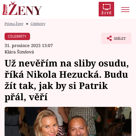
ŽIVĚ
Prima Ženy
■
Celebrity
Trendy:
Polabí
Inspekce
Prostřeno!
AYTO?
CELEBRITY
SDÍLET
Módní alarm
Zrádci
Proměny
31. prosince 2025 13:07
Klára Šimšová
Už nevěřím na sliby osudu,
říká Nikola Hezucká. Budu
Témata
žít tak, jak by si Patrik
Celebrity
přál, věří
Vztahy
Seriály