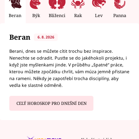
Beran
Býk
Blíženci
Rak
Lev
Panna
V
Beran
6. 8. 2026
Berani, dnes se můžete cítit trochu bez inspirace.
Nenechte se odradit. Pusťte se do jakéhokoli projektu, i
když jste myšlenkami jinde. V průběhu „špatné“ práce,
kterou můžete zpočátku chrlit, vám múza jemně přistane
na rameni. Někdy je zapotřebí trocha disciplíny, aby
vedla ke slastné odměně.
CELÝ HOROSKOP PRO DNEŠNÍ DEN