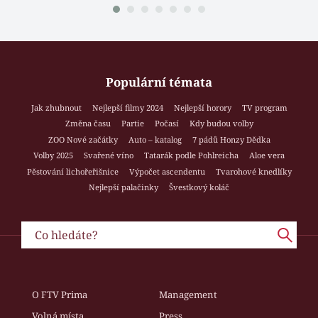
Populární témata
Jak zhubnout
Nejlepší filmy 2024
Nejlepší horory
TV program
Změna času
Partie
Počasí
Kdy budou volby
ZOO Nové začátky
Auto – katalog
7 pádů Honzy Dědka
Volby 2025
Svařené víno
Tatarák podle Pohlreicha
Aloe vera
Pěstování lichořeřišnice
Výpočet ascendentu
Tvarohové knedlíky
Nejlepší palačinky
Švestkový koláč
O FTV Prima
Management
Volná místa
Press