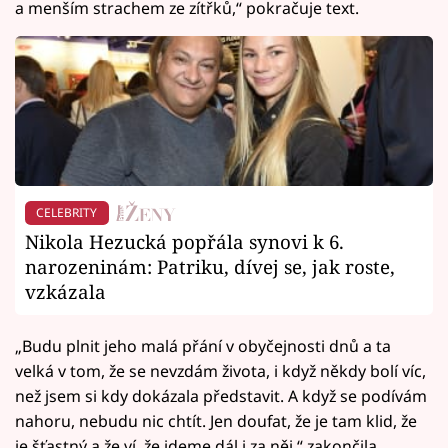
a menším strachem ze zítřků,“ pokračuje text.
CELEBRITY
Nikola Hezucká popřála synovi k 6.
narozeninám: Patriku, dívej se, jak roste,
vzkázala
„Budu plnit jeho malá přání v obyčejnosti dnů a ta
velká v tom, že se nevzdám života, i když někdy bolí víc,
než jsem si kdy dokázala představit. A když se podívám
nahoru, nebudu nic chtít. Jen doufat, že je tam klid, že
je šťastný a že ví, že jdeme dál i za něj,“ zakončila