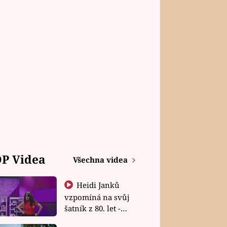
P Videa
Všechna videa
Heidi Janků
vzpomíná na svůj
šatník z 80. let -
Shopaholičky