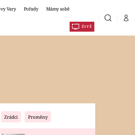
ovy Vary
Pořady
Mámy sobě
Vyhledávání
Můj 
ŽIVĚ
y
Prima+
CNN Prima NEWS
DLA
Prima FRESH
Prima Living
Prima Zoom
Prima Lajk
Zrádci
Proměny
Sledujte nás