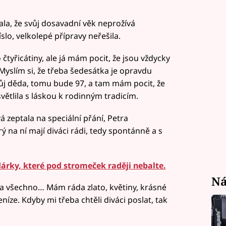
la, že svůj dosavadní věk neprožívá
lo, velkolepé přípravy neřešila.
 čtyřicátiny, ale já mám pocit, že jsou vždycky
 Myslím si, že třeba šedesátka je opravdu
ůj děda, tomu bude 97, a tam mám pocit, že
světlila s láskou k rodinným tradicím.
á zeptala na speciální přání, Petra
na ní mají diváci rádi, tedy spontánně a s
árky, které pod stromeček raději nebalte.
Ná
 a všechno… Mám ráda zlato, květiny, krásné
íze. Kdyby mi třeba chtěli diváci poslat, tak