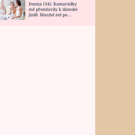
Denisa (34): Kamarádky
mě přemluvily k dámské
jízdě. Manžel mě po
návratu zaskočil