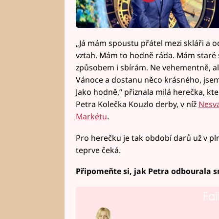
„Já mám spoustu přátel mezi skláři a
vztah. Mám to hodně ráda. Mám staré sk
způsobem i sbírám. Ne vehementně, al
Vánoce a dostanu něco krásného, jsem
Jako hodně,“ přiznala milá herečka, kt
Petra Kolečka Kouzlo derby, v níž
Nesva
Markétu
.
Pro herečku je tak období darů už v p
teprve čeká.
Připomeňte si, jak Petra odbourala s
Fai