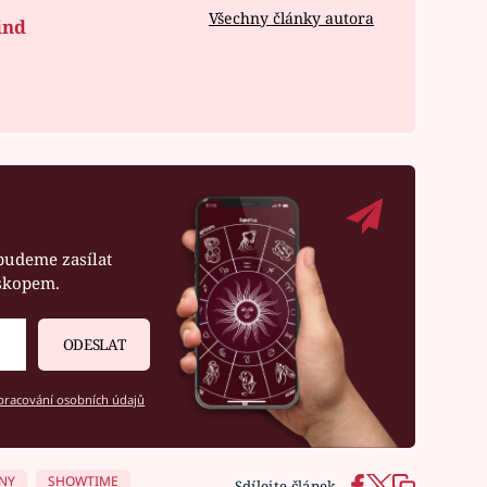
Všechny články autora
ind
budeme zasílat
oskopem.
ODESLAT
racování osobních údajů
NY
SHOWTIME
Sdílejte článek