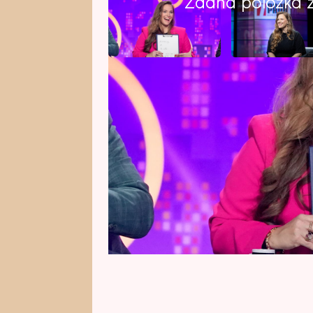
Žádná položka z 
Herečka, režisérka a oblíbená tv
Nesvačilová má za sebou výjimeč
narozeniny a letos šlo o kulaté. Ja
která má radost z každého život