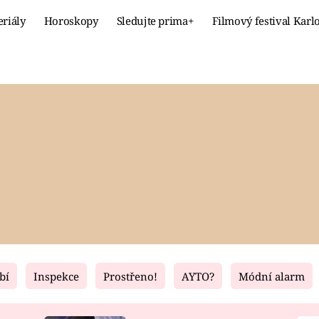
eriály
Horoskopy
Sledujte prima+
Filmový festival Karl
Celebrity
Recept
MÓDA A KRÁSA
HLAVNÍ JÍ
VZTAHY A SEX
SLADKÉ
PRIMA MAMINKA
ZDRAVÉ
bí
Inspekce
Prostřeno!
AYTO?
Módní alarm
Fresh
Living
RECEPTY
BYDLENÍ