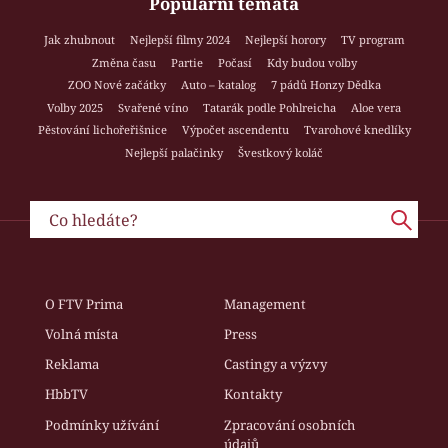
Populární témata
Jak zhubnout
Nejlepší filmy 2024
Nejlepší horory
TV program
Změna času
Partie
Počasí
Kdy budou volby
ZOO Nové začátky
Auto – katalog
7 pádů Honzy Dědka
Volby 2025
Svařené víno
Tatarák podle Pohlreicha
Aloe vera
Pěstování lichořeřišnice
Výpočet ascendentu
Tvarohové knedlíky
Nejlepší palačinky
Švestkový koláč
O FTV Prima
Management
Volná místa
Press
Reklama
Castingy a výzvy
HbbTV
Kontakty
Podmínky užívání
Zpracování osobních
údajů