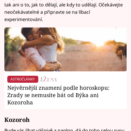
tak ani o to, jak to dělají, ale kdy to udělají. Očekávejte
neočekávatelné a připravte se na líbací
experimentování.
ASTROČLÁNKY
Nejvěrnější znamení podle horoskopu:
Zrady se nemusíte bát od Býka ani
Kozoroha
Kozoroh
Bude vás líbat vášnivě a naplno, dá do toho celou svou