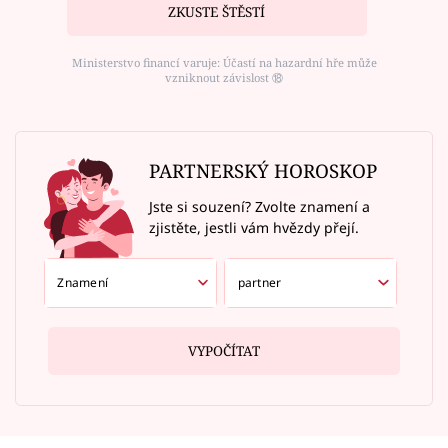
ZKUSTE ŠTĚSTÍ
Ministerstvo financí varuje: Účastí na hazardní hře může
vzniknout závislost ⑱
PARTNERSKÝ HOROSKOP
Jste si souzení? Zvolte znamení a
zjistěte, jestli vám hvězdy přejí.
VYPOČÍTAT