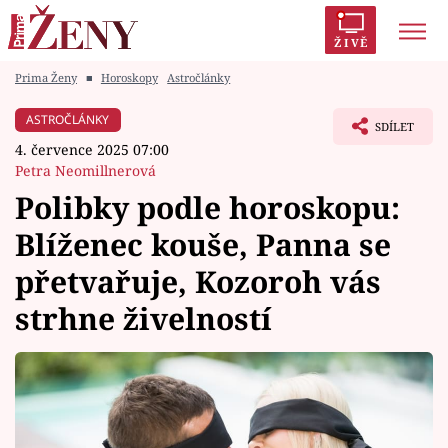
ŽIVĚ
Prima Ženy
■
Horoskopy
Astročlánky
Trendy:
Polabí
Inspekce
Prostřeno!
AYTO?
ASTROČLÁNKY
SDÍLET
Módní alarm
Zrádci
Proměny
4. července 2025 07:00
Petra Neomillnerová
Polibky podle horoskopu:
Blíženec kouše, Panna se
Témata
přetvařuje, Kozoroh vás
Celebrity
strhne živelností
Vztahy
Seriály