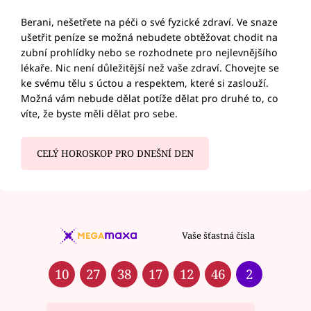
Berani, nešetřete na péči o své fyzické zdraví. Ve snaze
ušetřit peníze se možná nebudete obtěžovat chodit na
zubní prohlídky nebo se rozhodnete pro nejlevnějšího
lékaře. Nic není důležitější než vaše zdraví. Chovejte se
ke svému tělu s úctou a respektem, které si zaslouží.
Možná vám nebude dělat potíže dělat pro druhé to, co
víte, že byste měli dělat pro sebe.
CELÝ HOROSKOP PRO DNEŠNÍ DEN
Vaše šťastná čísla
10
27
38
17
12
46
2