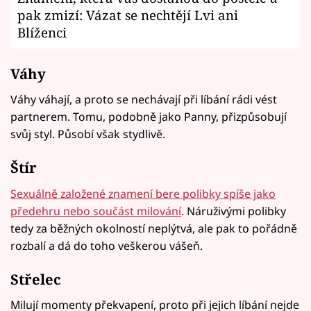
pak zmizí: Vázat se nechtějí Lvi ani
Blíženci
Váhy
Váhy váhají, a proto se nechávají při líbání rádi vést
partnerem. Tomu, podobně jako Panny, přizpůsobují
svůj styl. Působí však stydlivě.
Štír
Sexuálně založené znamení bere polibky spíše jako
předehru nebo součást milování
. Náruživými polibky
tedy za běžných okolností neplýtvá, ale pak to pořádně
rozbalí a dá do toho veškerou vášeň.
Střelec
Milují momenty překvapení, proto při jejich líbání nejde