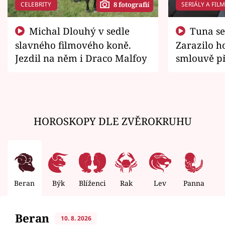
CELEBRITY
SERIÁLY A FIL
8 fotografií
Michal Dlouhý v sedle
Tuna se chtěl vrátit domů.
slavného filmového koně.
Zarazilo ho
Jezdil na něm i Draco Malfoy
smlouvě př
zemřít
HOROSKOPY DLE ZVĚROKRUHU
Beran
Býk
Blíženci
Rak
Lev
Panna
V
Beran
10. 8. 2026