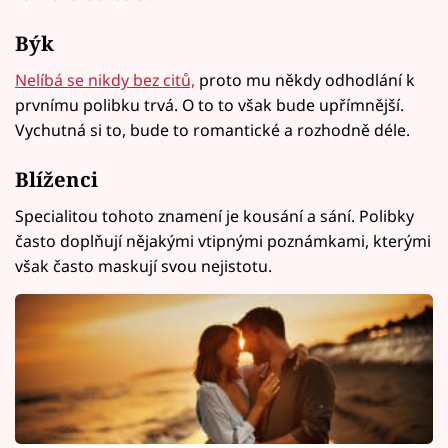
Býk
Nelíbá se nikdy bez citů,
proto mu někdy odhodlání k
prvnímu polibku trvá. O to to však bude upřímnější.
Vychutná si to, bude to romantické a rozhodně déle.
Blíženci
Specialitou tohoto znamení je kousání a sání. Polibky
často doplňují nějakými vtipnými poznámkami, kterými
však často maskují ​​svou nejistotu.