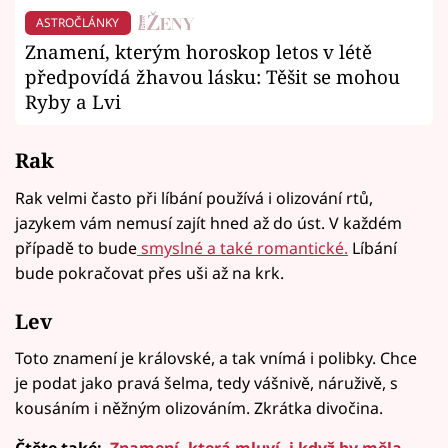
ASTROČLÁNKY
Znamení, kterým horoskop letos v létě
předpovídá žhavou lásku: Těšit se mohou
Ryby a Lvi
Rak
Rak velmi často při líbání používá i olizování rtů,
jazykem vám nemusí zajít hned až do úst. V každém
případě to bude
smyslné a také romantické.
Líbání
bude pokračovat přes uši až na krk.
Lev
Toto znamení je královské, a tak vnímá i polibky. Chce
je podat jako pravá šelma, tedy vášnivě, náruživě, s
kousáním i něžným olizováním. Zkrátka divočina.