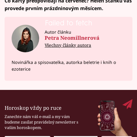
Co karty předpovídají na červenec? Helen Stanku vás
provede prvním prázdninovým měsícem.
Failed to fetch
Autor článku
Petra Neomillnerová
Všechny články autora
Novinářka a spisovatelka, autorka beletrie i knih o
ezoterice
Horoskop vždy po ruce
Zanechte nám váš e-mail a my vám
budeme zasílat pravidelný newsletter s
vaším horoskopem.