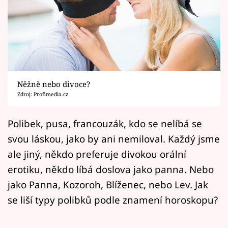
Horoskopy
Sledujte prima+
Filmový festival Karlovy Vary
Pořady
Něžně nebo divoce?
Zdroj: Profimedia.cz
Mámy sobě
Polibek, pusa, francouzák, kdo se nelíbá se
Přihlášení
svou láskou, jako by ani nemiloval. Každý jsme
ale jiný, někdo preferuje divokou orální
erotiku, někdo líbá doslova jako panna. Nebo
Sledujte nás
jako Panna, Kozoroh, Blíženec, nebo Lev. Jak
se liší typy polibků podle znamení horoskopu?