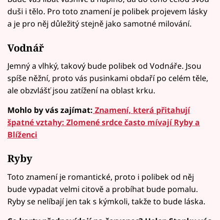
duši i tělo. Pro toto znamení je polibek projevem lásky
a je pro něj důležitý stejně jako samotné milování.
Vodnář
Jemný a vlhký, takový bude polibek od Vodnáře. Jsou
spíše něžní, proto vás pusinkami obdaří po celém těle,
ale obzvlášť jsou zatížení na oblast krku.
Mohlo by vás zajímat:
Znamení, která přitahují
špatné vztahy: Zlomené srdce často mívají Ryby a
Blíženci
Ryby
Toto znamení je romantické, proto i polibek od něj
bude vypadat velmi citově a probíhat bude pomalu.
Ryby se nelíbají jen tak s kýmkoli, takže to bude láska.