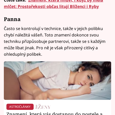
Čtěte také:
Znamení, která mluví, i když by měla
mlčet: Prostořekosti občas litují Blíženci i Ryby
Panna
Často se kontrolují v technice, takže v jejich polibku
chybí náležitá vášeň. Toto znamení dokonce svou
techniku ​​přizpůsobuje partnerovi, takže se s každým
může líbat jinak. Pro ně je však přirozený citlivý a
ohleduplný polibek.
ASTROČLÁNKY
Znamení, která vás dostanou do postele a