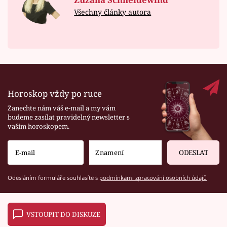
Všechny články autora
Horoskop vždy po ruce
Zanechte nám váš e-mail a my vám
budeme zasílat pravidelný newsletter s
vaším horoskopem.
ODESLAT
Odesláním formuláře souhlasíte s
podmínkami zpracování osobních údajů
VSTOUPIT DO DISKUZE