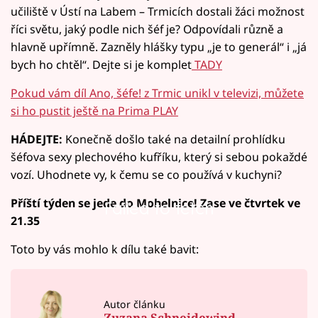
učiliště v Ústí na Labem – Trmicích dostali žáci možnost
říci světu, jaký podle nich šéf je? Odpovídali různě a
hlavně upřímně. Zazněly hlášky typu „je to generál“ i „já
bych ho chtěl“. Dejte si je komplet
TADY
Pokud vám díl Ano, šéfe! z Trmic unikl v televizi, můžete
si ho pustit ještě na Prima PLAY
HÁDEJTE:
Konečně došlo také na detailní prohlídku
šéfova sexy plechového kufříku, který si sebou pokaždé
vozí. Uhodnete vy, k čemu se co používá v kuchyni?
Příští týden se jede do Mohelnice! Zase ve čtvrtek ve
Failed to fetch
21.35
Toto by vás mohlo k dílu také bavit:
Autor článku
Zuzana Schneidewind