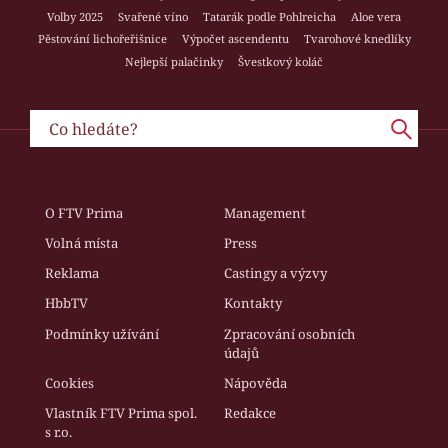
Volby 2025
Svařené víno
Tatarák podle Pohlreicha
Aloe vera
Pěstování lichořeřišnice
Výpočet ascendentu
Tvarohové knedlíky
Nejlepší palačinky
Švestkový koláč
O FTV Prima
Management
Volná místa
Press
Reklama
Castingy a výzvy
HbbTV
Kontakty
Podmínky užívání
Zpracování osobních
údajů
Cookies
Nápověda
Vlastník FTV Prima spol.
Redakce
s r.o.