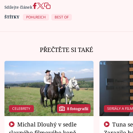
Sdílejte článek
ŠTÍTKY
POHLREICH
BEST OF
PŘEČTĚTE SI TAKÉ
CELEBRITY
SERIÁLY A FIL
8 fotografií
Michal Dlouhý v sedle
Tuna se chtěl vrátit domů.
slavného filmového koně.
Zarazilo ho