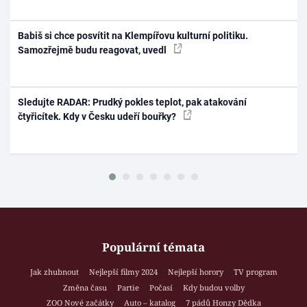
Babiš si chce posvítit na Klempířovu kulturní politiku.
Samozřejmě budu reagovat, uvedl
Sledujte RADAR: Prudký pokles teplot, pak atakování
čtyřicítek. Kdy v Česku udeří bouřky?
Populární témata
Jak zhubnout
Nejlepší filmy 2024
Nejlepší horory
TV program
Změna času
Partie
Počasí
Kdy budou volby
ZOO Nové začátky
Auto – katalog
7 pádů Honzy Dědka