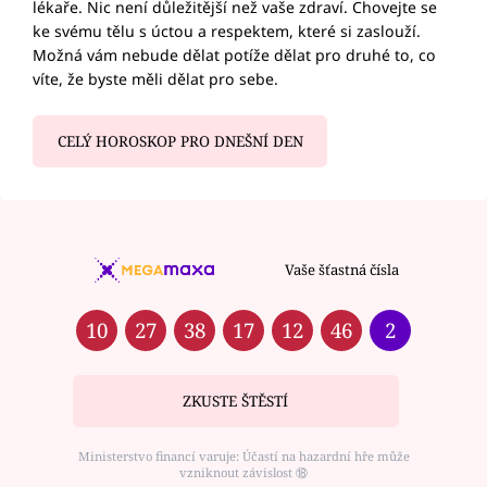
lékaře. Nic není důležitější než vaše zdraví. Chovejte se
ke svému tělu s úctou a respektem, které si zaslouží.
Možná vám nebude dělat potíže dělat pro druhé to, co
víte, že byste měli dělat pro sebe.
CELÝ HOROSKOP PRO DNEŠNÍ DEN
Vaše šťastná čísla
10
27
38
17
12
46
2
ZKUSTE ŠTĚSTÍ
Ministerstvo financí varuje: Účastí na hazardní hře může
vzniknout závislost ⑱