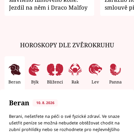
Jezdil na něm i Draco Malfoy
smlouvě př
zemřít
HOROSKOPY DLE ZVĚROKRUHU
Beran
Býk
Blíženci
Rak
Lev
Panna
V
Beran
10. 8. 2026
Berani, nešetřete na péči o své fyzické zdraví. Ve snaze
ušetřit peníze se možná nebudete obtěžovat chodit na
zubní prohlídky nebo se rozhodnete pro nejlevnějšího