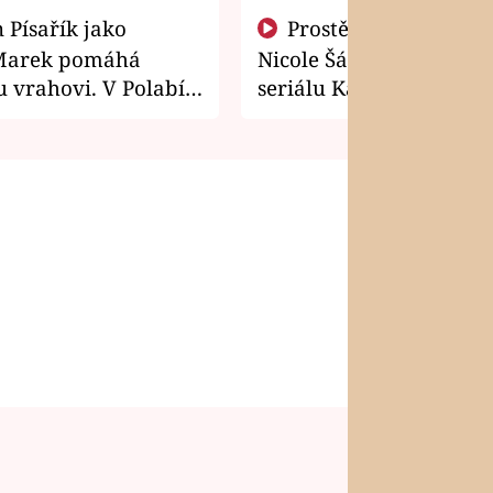
Prostě si o to řekla! Takhle
Marek pomáhá
Nicole Šáchová získala r
 vrahovi. V Polabí
seriálu Kamarádi
osti