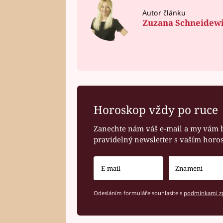
Autor článku
Zuzana Schneidew
Horoskop vždy po ruce
Zanechte nám váš e-mail a my vám 
pravidelný newsletter s vaším hor
Odesláním formuláře souhlasíte s
podmínkami zp