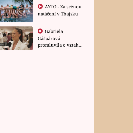
AYTO - Za scénou
natáčení v Thajsku
Gabriela
Gášpárová
promluvila o vztahu
a zakládání rodiny