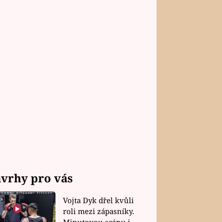
vrhy pro vás
Vojta Dyk dřel kvůli
roli mezi zápasníky.
Minutovou scénu jel