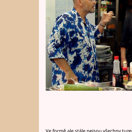
Zdeňkem Pohlreichem. Už dnes s
můžete podívat, jak probíhalo n
show jsou evidentně ve formě!
Ve formě ale stále nejsou všechny tuz