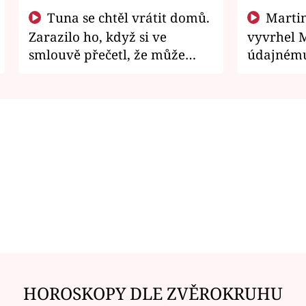
Tuna se chtěl vrátit domů.
Martin Písařík jako
Zarazilo ho, když si ve
vyvrhel 
smlouvě přečetl, že může
údajnému
zemřít
je v nemil
HOROSKOPY DLE ZVĚROKRUHU