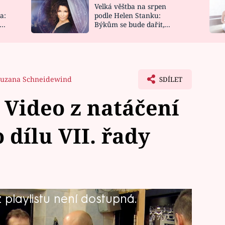
Velká věštba na srpen
NOVINKY
ZAHRADA
a:
podle Helen Stanku:
y
Býkům se bude dařit,
VIDEORECEPTY
DESIGN
Vodnáře čeká jízda
uzana Schneidewind
SDÍLET
Video z natáčení
dílu VII. řady
playlistu není dostupná.
16. ledna startuje očekávaná VII. řada
nás - Ano, šéfe! v hlavní roli se