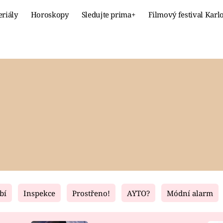
eriály
Horoskopy
Sledujte prima+
Filmový festival Karl
Celebrity
Recept
MÓDA A KRÁSA
HLAVNÍ JÍ
VZTAHY A SEX
SLADKÉ
PRIMA MAMINKA
ZDRAVÉ
bí
Inspekce
Prostřeno!
AYTO?
Módní alarm
Fresh
Living
RECEPTY
BYDLENÍ