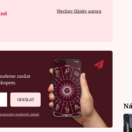
Všechny články autora
ind
budeme zasílat
oskopem.
ODESLAT
Ná
racování osobních údajů