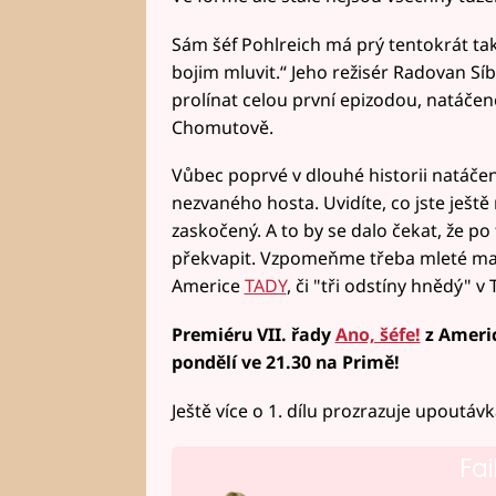
Sám šéf Pohlreich má prý tentokrát tak
bojim mluvit.“ Jeho režisér Radovan Síb
prolínat celou první epizodou, natáčen
Chomutově.
Vůbec poprvé v dlouhé historii natáče
nezvaného hosta. Uvidíte, co jste ještě 
zaskočený. A to by se dalo čekat, že po 
překvapit. Vzpomeňme třeba mleté maso
Americe
TADY
, či "tři odstíny hnědý" v 
Premiéru VII. řady
Ano, šéfe!
z Americ
pondělí ve 21.30 na Primě!
Ještě více o 1. dílu prozrazuje upoutávk
Fai