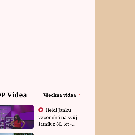
P Videa
Všechna videa
Heidi Janků
vzpomíná na svůj
šatník z 80. let -
Shopaholičky