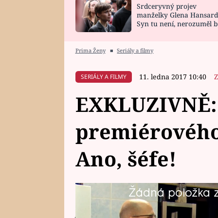
Srdceryvný projev
SNÁŘ
CELEBRITY
manželky Glena Hansard
Syn tu není, nerozuměl b
HOROSKOP NA
VAŘENÍ
tomu, vysvětlila
ROK 2023
Prima Ženy
■
Seriály a filmy
11. ledna 2017 10:40
Z
SERIÁLY A FILMY
EXKLUZIVNĚ: 
premiérového 
Ano, šéfe!
Žádná položka z 
Ano, je to pravda! Již v pondělí 
jedné z nejsledovanějších show u 