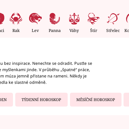
nci
Rak
Lev
Panna
Váhy
Štír
Střelec
K
hu bez inspirace. Nenechte se odradit. Pusťte se
te myšlenkami jinde. V průběhu „špatné“ práce,
vám múza jemně přistane na rameni. Někdy je
vedla ke slastné odměně.
DEN
TÝDENNÍ HOROSKOP
MĚSÍČNÍ HOROSKOP