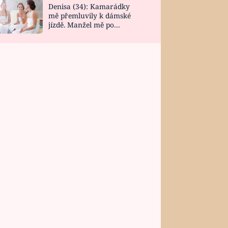
Denisa (34): Kamarádky
mě přemluvily k dámské
jízdě. Manžel mě po
návratu zaskočil