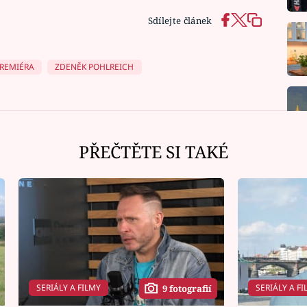
Sdílejte článek
REMIÉRA
ZDENĚK POHLREICH
PŘEČTĚTE SI TAKÉ
SERIÁLY A FILMY
SERIÁLY A FI
9 fotografií