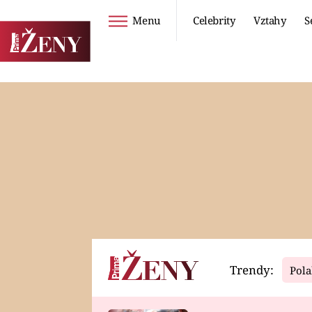
Menu
Celebrity
Vztahy
S
Seriály
Životní styl
ZOO
DIETY A HUBNUTÍ
PROSTŘENO!
CESTOVÁNÍ A
DOVOLENÁ
DUCH
ZDRAVÍ
Trendy:
Pola
Horoskopy
Video
ASTROČLÁNKY
SERIÁLY