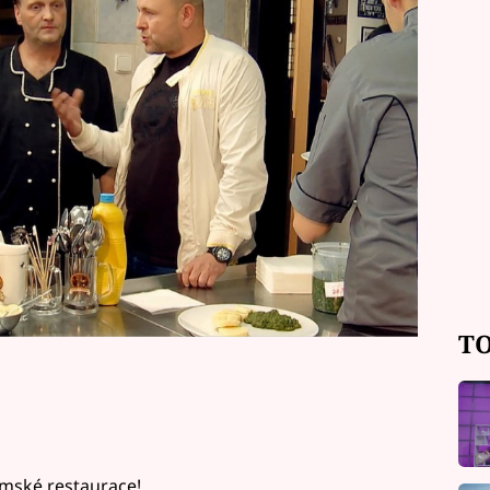
e však na videu hned v úvodu
atáčení. Zdeněk a celý tým tvůrců
TO
emské restaurace!