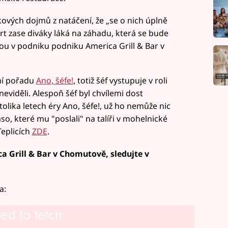
ových dojmů z natáčení, že „se o nich úplně
rt zase diváky láká na záhadu, která se bude
ou v podniku podniku America Grill & Bar v
ní pořadu
Ano, šéfe!
, totiž šéf vystupuje v roli
neviděli. Alespoň šéf byl chvílemi dost
tolika letech éry Ano, šéfe!, už ho nemůže nic
, které mu "poslali" na talíři v mohelnické
Teplicích
ZDE
.
a Grill & Bar v Chomutově, sledujte v
a:
led to fetch