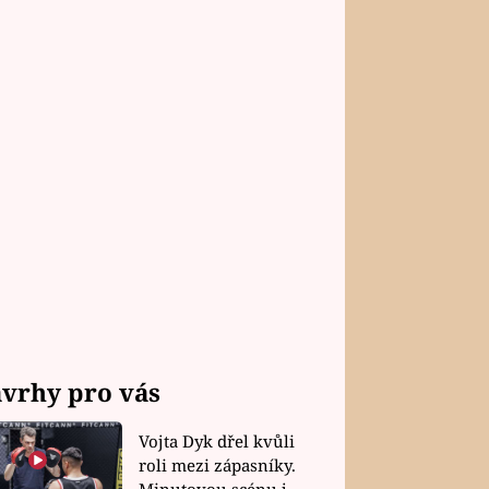
vrhy pro vás
Vojta Dyk dřel kvůli
roli mezi zápasníky.
Minutovou scénu jel