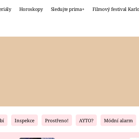
eriály
Horoskopy
Sledujte prima+
Filmový festival Karl
Celebrity
Recept
MÓDA A KRÁSA
HLAVNÍ JÍ
VZTAHY A SEX
SLADKÉ
PRIMA MAMINKA
ZDRAVÉ
bí
Inspekce
Prostřeno!
AYTO?
Módní alarm
Fresh
Living
RECEPTY
BYDLENÍ