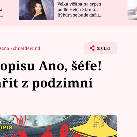
Velká věštba na srpen
NOVINKY
ZAHRADA
a:
podle Helen Stanku:
y
Býkům se bude dařit,
VIDEORECEPTY
DESIGN
Vodnáře čeká jízda
zana Schneidewind
SDÍLET
opisu Ano, šéfe!
ařit z podzimní