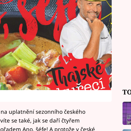
TO
í na uplatnění sezonního českého
víte se také, jak se daří čtyřem
pořadem Ano, šéfe! A protože v české