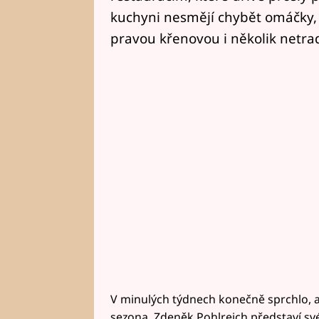
kuchyni nesmějí chybět omáčky, 
pravou křenovou i několik netrad
V minulých týdnech konečně sprchlo, 
sezona. Zdeněk Pohlreich představí své 