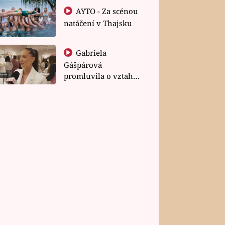
AYTO - Za scénou
natáčení v Thajsku
Gabriela
Gášpárová
promluvila o vztahu
a zakládání rodiny