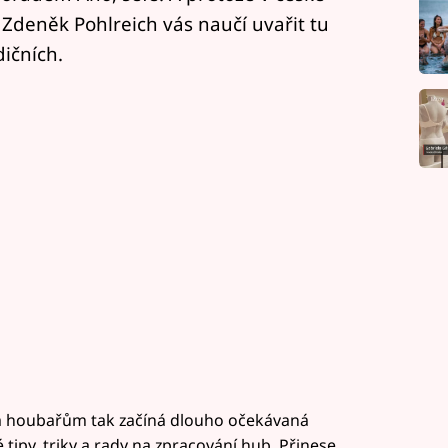
Zdeněk Pohlreich vás naučí uvařit tu
ičních.
a houbařům tak začíná dlouho očekávaná
tipy, triky a rady na zpracování hub. Přinese