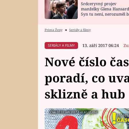
Srdceryvný projev
SNÁŘ
CELEBRITY
manželky Glena Hansard
Syn tu není, nerozuměl b
HOROSKOP NA
VAŘENÍ
tomu, vysvětlila
ROK 2023
Prima Ženy
■
Seriály a filmy
13. září 2017 06:24
Zu
SERIÁLY A FILMY
Nové číslo čas
poradí, co uv
sklizně a hub