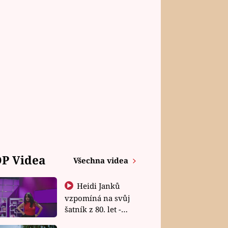
P Videa
Všechna videa
Heidi Janků
vzpomíná na svůj
šatník z 80. let -
Shopaholičky