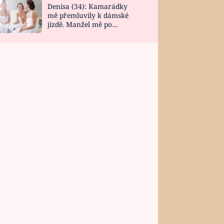
Denisa (34): Kamarádky
mě přemluvily k dámské
jízdě. Manžel mě po
návratu zaskočil