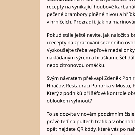
recepty na vynikající houbové karbaná
pečené brambory plněné nivou a hříbk
v hrníčcích. Prozradí i, jak na marinová
Pokud stále ještě nevíte, jak naložit s 
i recepty na zpracování sezonního ovoce
Vyzkoušejte třeba vepřové medailonky s
nakládaným sýrem a hruškami. Šéf dále
nebo citronovou omáčku.
Svým návratem překvapí Zdeněk Pohlre
Hnačov, Restauraci Ponorka v Mostu, F
Který z podniků při šéfově kontrole obs
obloukem vyhnout?
To se dozvíte v novém podzimním čísle 
právě teď na pultech trafik a v obchod
opět najdete QR kódy, které vás po na