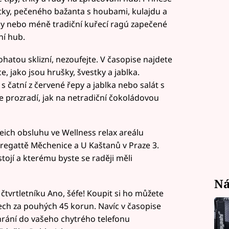
tky, pečeného bažanta s houbami, kulajdu a
y nebo méně tradiční kuřecí ragú zapečené
ní hub.
bohatou sklizní, nezoufejte. V časopise najdete
, jako jsou hrušky, švestky a jablka.
 čatní z červené řepy a jablka nebo salát s
 prozradí, jak na netradiční čokoládovou
ich obsluhu ve Wellness relax areálu
regattě Měchenice a U Kaštanů v Praze 3.
tojí a kterému byste se raději měli
Ná
čtvrtletníku Ano, šéfe! Koupit si ho můžete
ech za pouhých 45 korun. Navíc v časopise
hrání do vašeho chytrého telefonu