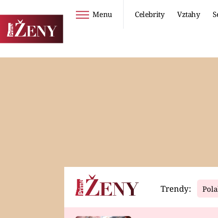
Menu
Celebrity
Vztahy
S
Seriály
Životní styl
ZOO
DIETY A HUBNUTÍ
PROSTŘENO!
CESTOVÁNÍ A
DOVOLENÁ
DUCH
ZDRAVÍ
Trendy:
Pola
Horoskopy
Video
ASTROČLÁNKY
SERIÁLY