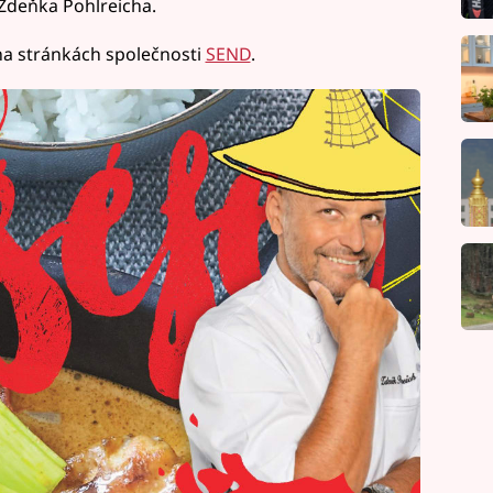
 Zdeňka Pohlreicha.
na stránkách společnosti
SEND
.