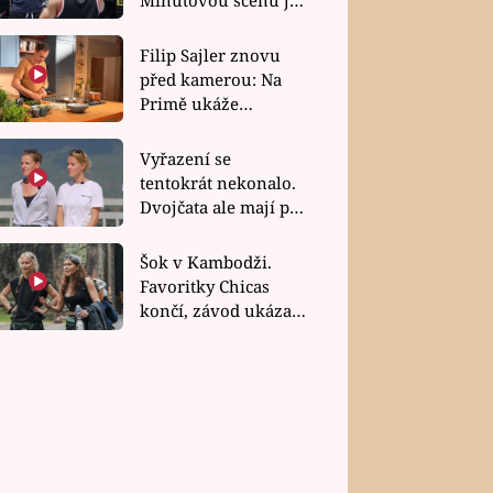
bez dubla
Filip Sajler znovu
před kamerou: Na
Primě ukáže
poctivou kuchyni i
rychlé recepty
Vyřazení se
tentokrát nekonalo.
Dvojčata ale mají po
uzavření třetí etapy
závodu nůž na krku
Šok v Kambodži.
Favoritky Chicas
končí, závod ukázal
svou nejtvrdší tvář