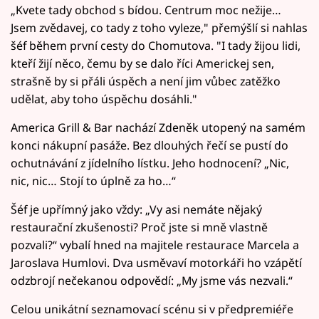
„Kvete tady obchod s bídou. Centrum moc nežije…
Jsem zvědavej, co tady z toho vyleze," přemýšlí si nahlas
šéf během první cesty do Chomutova. "I tady žijou lidi,
kteří žijí něco, čemu by se dalo říci Americkej sen,
strašně by si přáli úspěch a není jim vůbec zatěžko
udělat, aby toho úspěchu dosáhli."
America Grill & Bar nachází Zdeněk utopený na samém
konci nákupní pasáže. Bez dlouhých řečí se pustí do
ochutnávání z jídelního lístku. Jeho hodnocení? „Nic,
nic, nic… Stojí to úplně za ho…“
Šéf je upřímný jako vždy: „Vy asi nemáte nějaký
restaurační zkušenosti? Proč jste si mně vlastně
pozvali?“ vybalí hned na majitele restaurace Marcela a
Jaroslava Humlovi. Dva usměvaví motorkáři ho vzápětí
odzbrojí nečekanou odpovědí: „My jsme vás nezvali.“
Celou unikátní seznamovací scénu si v předpremiéře