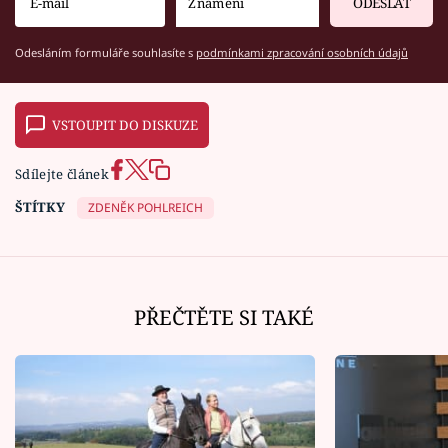
ODESLAT
Odesláním formuláře souhlasíte s
podmínkami zpracování osobních údajů
VSTOUPIT DO DISKUZE
Sdílejte článek
ŠTÍTKY
ZDENĚK POHLREICH
PŘEČTĚTE SI TAKÉ