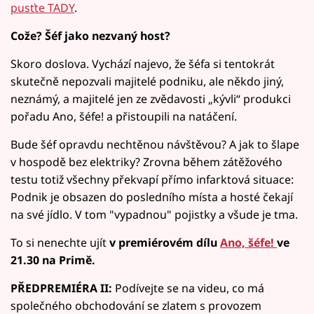
pusťte TADY
.
Cože? Šéf jako nezvaný host?
Skoro doslova. Vychází najevo, že šéfa si tentokrát
skutečně nepozvali majitelé podniku, ale někdo jiný,
neznámý, a majitelé jen ze zvědavosti „kývli“ produkci
pořadu Ano, šéfe! a přistoupili na natáčení.
Bude šéf opravdu nechtěnou návštěvou? A jak to šlape
v hospodě bez elektriky? Zrovna během zátěžového
testu totiž všechny překvapí přímo infarktová situace:
Podnik je obsazen do posledního místa a hosté čekají
na své jídlo. V tom "vypadnou" pojistky a všude je tma.
To si nenechte ujít
v premiérovém dílu
Ano, šéfe!
ve
21.30 na Primě.
PŘEDPREMIÉRA II:
Podívejte se na videu, co má
společného obchodování se zlatem s provozem