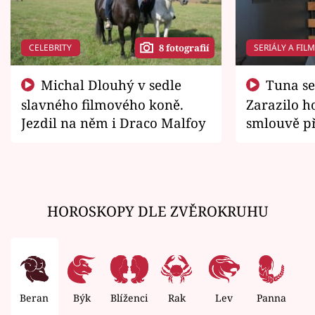
CELEBRITY
SERIÁLY A FIL
8 fotografií
Michal Dlouhý v sedle
Tuna se chtěl vrátit domů.
slavného filmového koně.
Zarazilo ho
Jezdil na něm i Draco Malfoy
smlouvě př
zemřít
HOROSKOPY DLE ZVĚROKRUHU
Beran
Býk
Blíženci
Rak
Lev
Panna
V