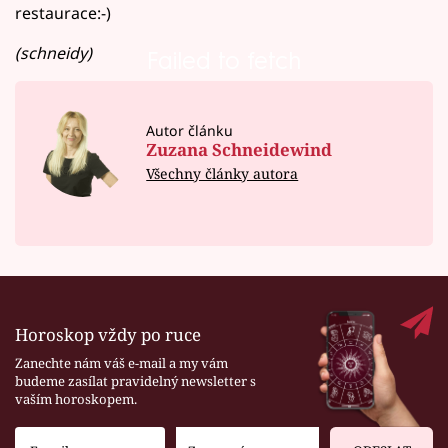
restaurace:-)
(schneidy)
Failed to fetch
Autor článku
Zuzana Schneidewind
Všechny články autora
Horoskop vždy po ruce
Zanechte nám váš e-mail a my vám
budeme zasílat pravidelný newsletter s
vaším horoskopem.