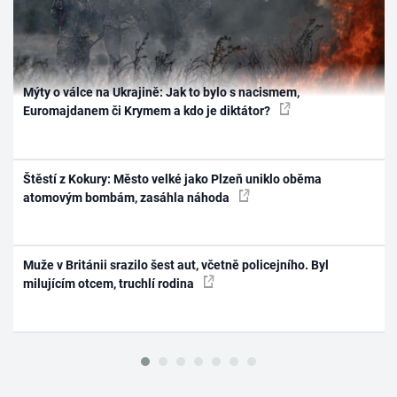
Mýty o válce na Ukrajině: Jak to bylo s nacismem,
Euromajdanem či Krymem a kdo je diktátor?
Štěstí z Kokury: Město velké jako Plzeň uniklo oběma
atomovým bombám, zasáhla náhoda
Muže v Británii srazilo šest aut, včetně policejního. Byl
milujícím otcem, truchlí rodina