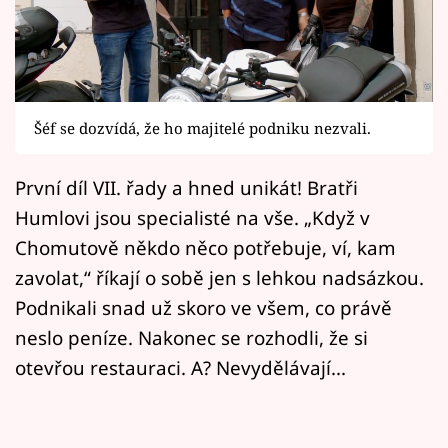
Horoskopy
Sledujte prima+
Filmový festival Karlovy Vary
Šéf se dozvídá, že ho majitelé podniku nezvali.
Pořady
První díl VII. řady a hned unikát! Bratři
Mámy sobě
Humlovi jsou specialisté na vše. „Když v
Chomutově někdo něco potřebuje, ví, kam
Přihlášení
zavolat,“ říkají o sobě jen s lehkou nadsázkou.
Podnikali snad už skoro ve všem, co právě
neslo peníze. Nakonec se rozhodli, že si
Sledujte nás
otevřou restauraci. A? Nevydělávají...