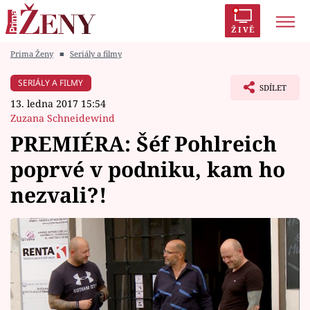
ŽIVĚ
Prima Ženy
■
Seriály a filmy
Trendy:
Polabí
Inspekce
Prostřeno!
AYTO?
SERIÁLY A FILMY
SDÍLET
Módní alarm
Zrádci
Proměny
13. ledna 2017 15:54
Zuzana Schneidewind
PREMIÉRA: Šéf Pohlreich
poprvé v podniku, kam ho
Témata
nezvali?!
Celebrity
Vztahy
Seriály