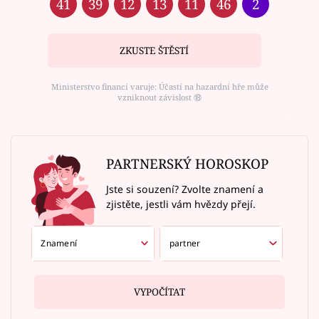
41
39
12
13
11
46
2
ZKUSTE ŠTĚSTÍ
Ministerstvo financí varuje: Účastí na hazardní hře může
vzniknout závislost ⑱
PARTNERSKÝ HOROSKOP
Jste si souzení? Zvolte znamení a
zjistěte, jestli vám hvězdy přejí.
VYPOČÍTAT