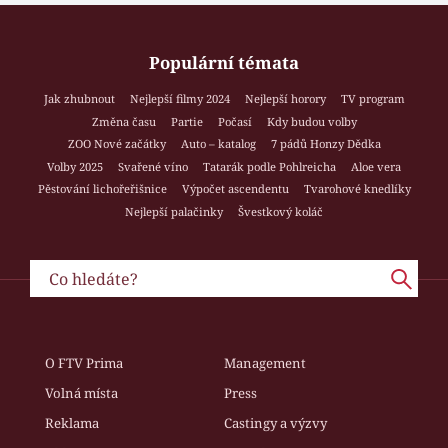
Populární témata
Jak zhubnout
Nejlepší filmy 2024
Nejlepší horory
TV program
Změna času
Partie
Počasí
Kdy budou volby
ZOO Nové začátky
Auto – katalog
7 pádů Honzy Dědka
Volby 2025
Svařené víno
Tatarák podle Pohlreicha
Aloe vera
Pěstování lichořeřišnice
Výpočet ascendentu
Tvarohové knedlíky
Nejlepší palačinky
Švestkový koláč
O FTV Prima
Management
Volná místa
Press
Reklama
Castingy a výzvy