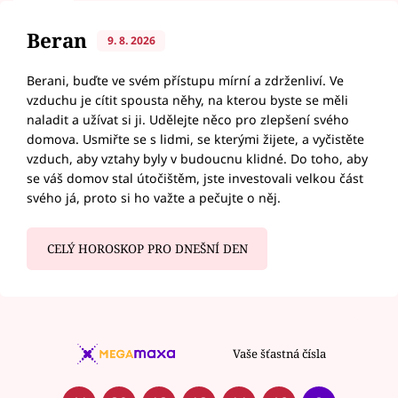
Beran
9. 8. 2026
Berani, buďte ve svém přístupu mírní a zdrženliví. Ve
vzduchu je cítit spousta něhy, na kterou byste se měli
naladit a užívat si ji. Udělejte něco pro zlepšení svého
domova. Usmiřte se s lidmi, se kterými žijete, a vyčistěte
vzduch, aby vztahy byly v budoucnu klidné. Do toho, aby
se váš domov stal útočištěm, jste investovali velkou část
svého já, proto si ho važte a pečujte o něj.
CELÝ HOROSKOP PRO DNEŠNÍ DEN
Vaše šťastná čísla