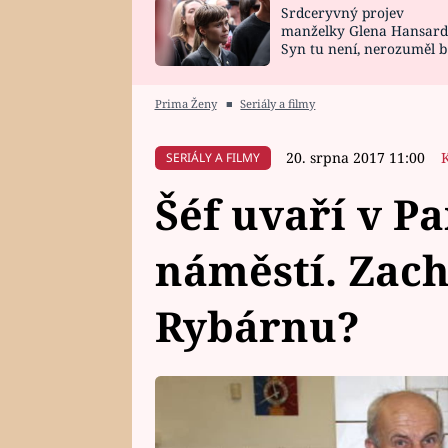
Srdceryvný projev
SNÁŘ
CELEBRITY
manželky Glena Hansard
Syn tu není, nerozuměl b
HOROSKOP NA
VAŘENÍ
tomu, vysvětlila
ROK 2023
Prima Ženy
■
Seriály a filmy
20. srpna 2017 11:00
SERIÁLY A FILMY
Šéf uvaří v P
náměstí. Zach
Rybárnu?