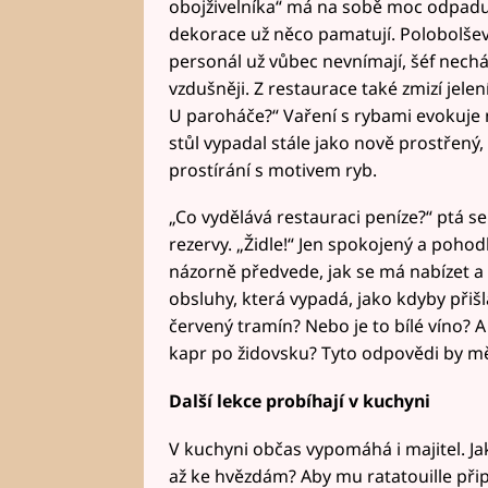
obojživelníka“ má na sobě moc odpadu. I
dekorace už něco pamatují. Polobolševic
personál už vůbec nevnímají, šéf nechá
vzdušněji. Z restaurace také zmizí jelen
U paroháče?“ Vaření s rybami evokuje 
stůl vypadal stále jako nově prostřený
prostírání s motivem ryb.
„Co vydělává restauraci peníze?“ ptá s
rezervy. „Židle!“ Jen spokojený a pohod
názorně předvede, jak se má nabízet a 
obsluhy, která vypadá, jako kdyby přišl
červený tramín? Nebo je to bílé víno? A
kapr po židovsku? Tyto odpovědi by mě
Další lekce probíhají v kuchyni
V kuchyni občas vypomáhá i majitel. Jak
až ke hvězdám? Aby mu ratatouille přip