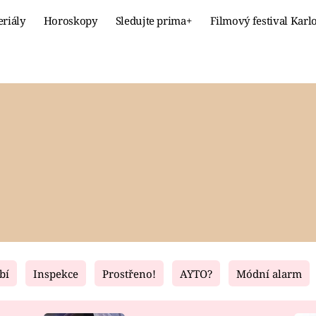
eriály
Horoskopy
Sledujte prima+
Filmový festival Karl
Celebrity
Recept
MÓDA A KRÁSA
HLAVNÍ JÍ
VZTAHY A SEX
SLADKÉ
PRIMA MAMINKA
ZDRAVÉ
bí
Inspekce
Prostřeno!
AYTO?
Módní alarm
Fresh
Living
RECEPTY
BYDLENÍ