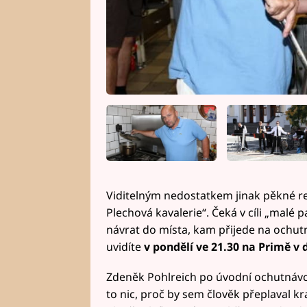
Viditelným nedostatkem jinak pěkné res
Plechová kavalerie“. Čeká v cíli „malé
návrat do místa, kam přijede na ochut
uvidíte
v pondělí ve 21.30 na Primě v 
Zdeněk Pohlreich po úvodní ochutnávce 
to nic, proč by sem člověk přeplaval k