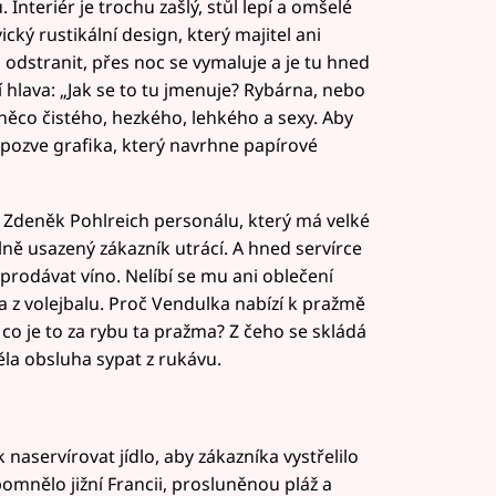
nteriér je trochu zašlý, stůl lepí a omšelé
ký rustikální design, který majitel ani
 odstranit, přes noc se vymaluje a je tu hned
í hlava: „Jak se to tu jmenuje? Rybárna, nebo
něco čistého, hezkého, lehkého a sexy. Aby
, pozve grafika, který navrhne papírové
e Zdeněk Pohlreich personálu, který má velké
lně usazený zákazník utrácí. A hned servírce
prodávat víno. Nelíbí se mu ani oblečení
a z volejbalu. Proč Vendulka nabízí k pražmě
 co je to za rybu ta pražma? Z čeho se skládá
la obsluha sypat z rukávu.
 naservírovat jídlo, aby zákazníka vystřelilo
omnělo jižní Francii, prosluněnou pláž a