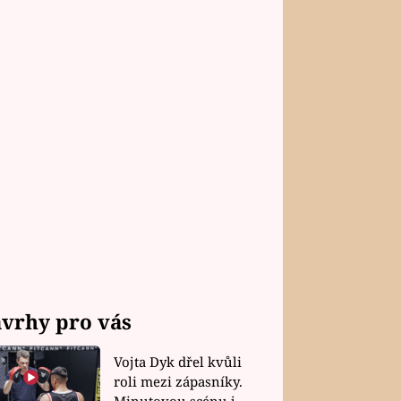
vrhy pro vás
Vojta Dyk dřel kvůli
roli mezi zápasníky.
Minutovou scénu jel