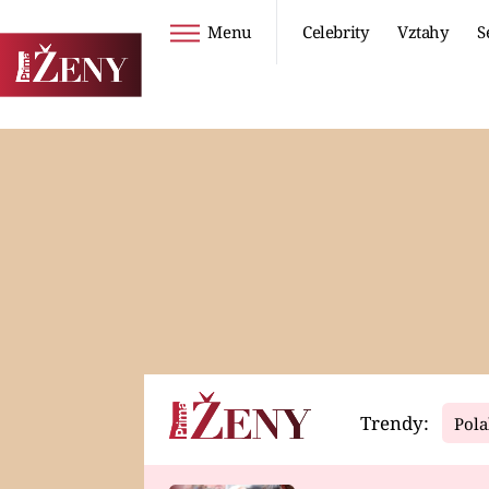
Menu
Celebrity
Vztahy
S
Seriály
Životní styl
ZOO
DIETY A HUBNUTÍ
PROSTŘENO!
CESTOVÁNÍ A
DOVOLENÁ
DUCH
ZDRAVÍ
Trendy:
Pola
Horoskopy
Video
ASTROČLÁNKY
SERIÁLY