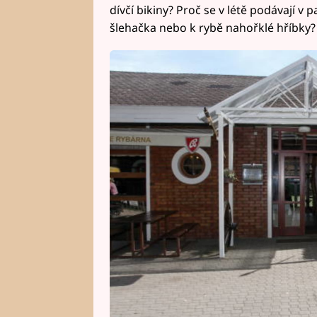
dívčí bikiny? Proč se v létě podávají 
šlehačka nebo k rybě nahořklé hříbky?