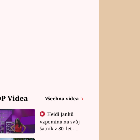
P Videa
Všechna videa
Heidi Janků
vzpomíná na svůj
šatník z 80. let -
Shopaholičky