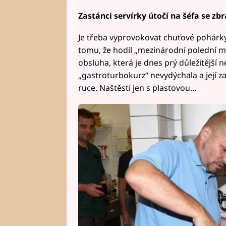
Zastánci servírky útočí na šéfa se zbr
Je třeba vyprovokovat chuťové pohárky 
tomu, že hodil „mezinárodní polední 
obsluha, která je dnes prý důležitější n
„gastroturbokurz“ nevydýchala a její za
ruce. Naštěstí jen s plastovou…