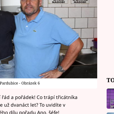
TO
, Pardubice - Obrázek 6
 řád a pořádek! Co trápí třicátníka
 už dvanáct let? To uvidíte v
ého dílu pořadu Ano, šéfe!