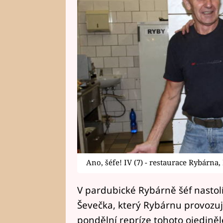
Ano, šéfe! IV (7) - restaurace Rybárna
V pardubické Rybárně šéf nastolí
Ševečka, který Rybárnu provozuje
pondělní repríze tohoto ojediněl