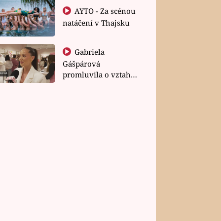
AYTO - Za scénou
natáčení v Thajsku
Gabriela
Gášpárová
promluvila o vztahu
a zakládání rodiny