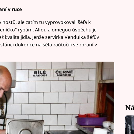
aní v ruce
hostů, ale zatím tu vyprovokovali šéfa k
meníčko“ rybám. Alfou a omegou úspěchu je
ež kvalita jídla. Jenže servírka Vendulka šéfův
stánci dokonce na šéfa zaútočili se zbraní v
Ná