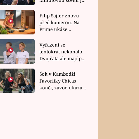
bez dubla
Filip Sajler znovu
před kamerou: Na
Primě ukáže
poctivou kuchyni i
rychlé recepty
Vyřazení se
tentokrát nekonalo.
Dvojčata ale mají po
uzavření třetí etapy
závodu nůž na krku
Šok v Kambodži.
Favoritky Chicas
končí, závod ukázal
svou nejtvrdší tvář