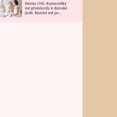
Denisa (34): Kamarádky
mě přemluvily k dámské
jízdě. Manžel mě po
návratu zaskočil