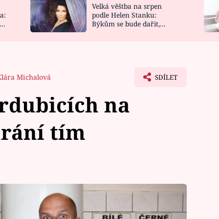
Velká věštba na srpen
NOVINKY
ZAHRADA
a:
podle Helen Stanku:
y
Býkům se bude dařit,
VIDEORECEPTY
DESIGN
Vodnáře čeká jízda
Klára Michalová
SDÍLET
ardubicích na
rání tím