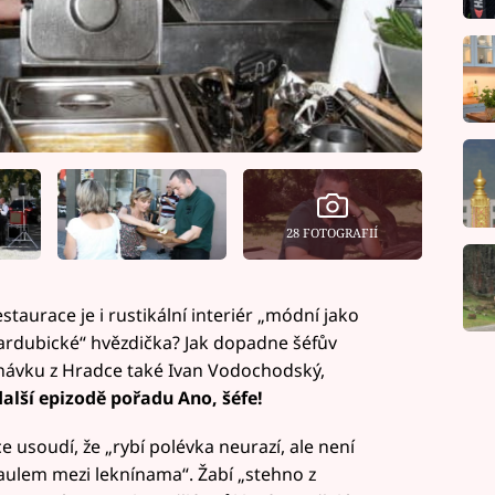
28 FOTOGRAFIÍ
taurace je i rustikální interiér „módní jako
 pardubické“ hvězdička? Jak dopadne šéfův
návku z Hradce také Ivan Vodochodský,
další epizodě pořadu Ano, šéfe!
usoudí, že „rybí polévka neurazí, ale není
raulem mezi leknínama“. Žabí „stehno z