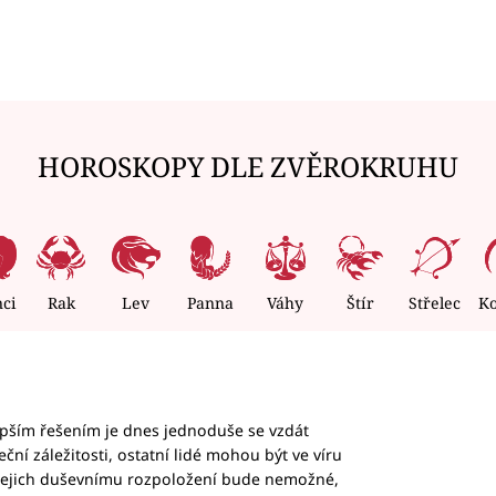
HOROSKOPY DLE ZVĚROKRUHU
nci
Rak
Lev
Panna
Váhy
Štír
Střelec
K
epším řešením je dnes jednoduše se vzdát
ční záležitosti, ostatní lidé mohou být ve víru
b jejich duševnímu rozpoložení bude nemožné,