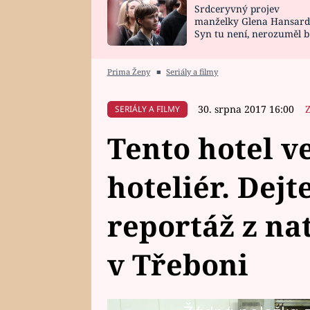
Srdceryvný projev
SNÁŘ
CELEBRITY
manželky Glena Hansard
Syn tu není, nerozuměl b
HOROSKOP NA
VAŘENÍ
tomu, vysvětlila
ROK 2023
Prima Ženy
■
Seriály a filmy
30. srpna 2017 16:00
SERIÁLY A FILMY
Tento hotel v
hoteliér. Dejt
reportáž z na
v Třeboni