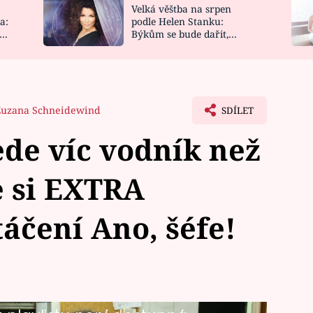
Velká věštba na srpen
NOVINKY
ZAHRADA
a:
podle Helen Stanku:
y
Býkům se bude dařit,
VIDEORECEPTY
DESIGN
Vodnáře čeká jízda
Zuzana Schneidewind
SDÍLET
ede víc vodník než
e si EXTRA
táčení Ano, šéfe!