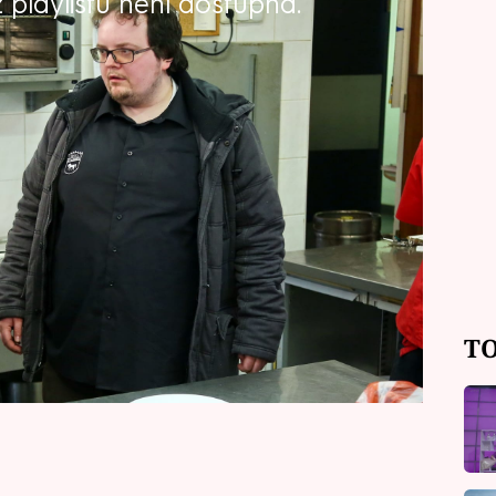
playlistu není dostupná.
zrodu dílu pořadu Ano, šéfe! je tady!
eboni je poněkud zvláštně orientovaný.
. Šéf se v jeho podniku záhy po startu
odnickém domečku říznutém restaurací.
 natáčení. Režie: Vít Klusák
TO