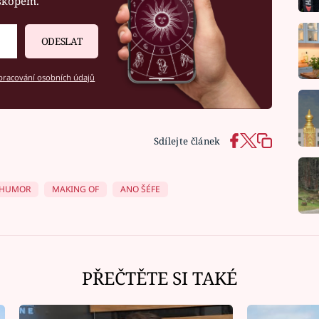
oskopem.
ODESLAT
racování osobních údajů
Sdílejte článek
 HUMOR
MAKING OF
ANO ŠÉFE
PŘEČTĚTE SI TAKÉ