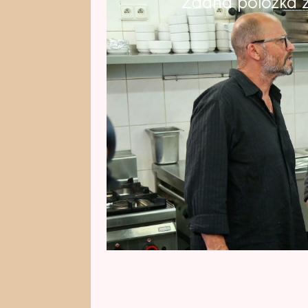
Žádná položka z 
Další exkluzivní pohled za scénu 
Majitel Hotelu Bílý koníček v Tř
Přímo si libuje v únikových hrách
natáčení začíná cítit jako ve v
Pusťte si více v extra reportáží z