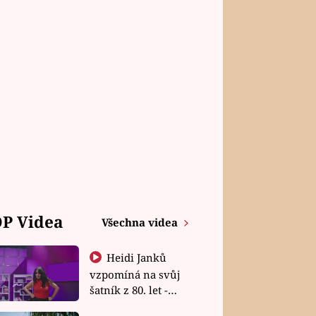
P Videa
Všechna videa
Heidi Janků
vzpomíná na svůj
šatník z 80. let -
Shopaholičky