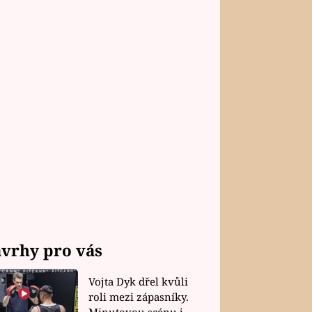
vrhy pro vás
Vojta Dyk dřel kvůli
roli mezi zápasníky.
Minutovou scénu jel