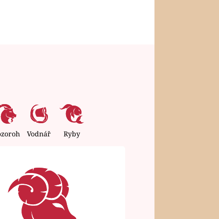
ozoroh
Vodnář
Ryby