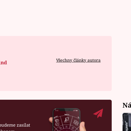
Všechny články autora
ind
Ná
budeme zasílat