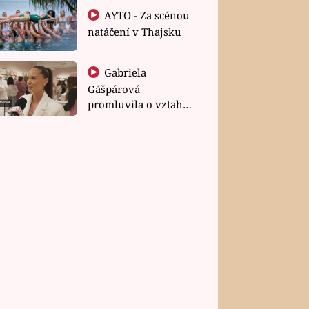
AYTO - Za scénou
natáčení v Thajsku
Gabriela
Gášpárová
promluvila o vztahu
a zakládání rodiny