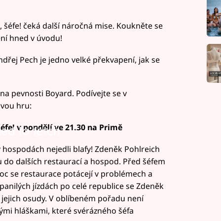
 šéfe! čeká další náročná mise. Koukněte se
čení hned v úvodu!
ndřej Pech je jedno velké překvapení, jak se
na pevnosti Boyard. Podívejte se v
vou hru:
šéfe! v pondělí ve 21.30 na Primě
led to fetch
v hospodách nejedli blafy! Zdeněk Pohlreich
itu do dalších restaurací a hospod. Před šéfem
 proc se restaurace potácejí v problémech a
panilých jízdách po celé republice se Zdeněk
s jejich osudy. V oblíbeném pořadu není
ými hláškami, které svérázného šéfa