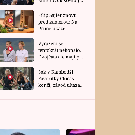
bez dubla
Filip Sajler znovu
před kamerou: Na
Primě ukáže
poctivou kuchyni i
rychlé recepty
Vyřazení se
tentokrát nekonalo.
Dvojčata ale mají po
uzavření třetí etapy
závodu nůž na krku
Šok v Kambodži.
Favoritky Chicas
končí, závod ukázal
svou nejtvrdší tvář