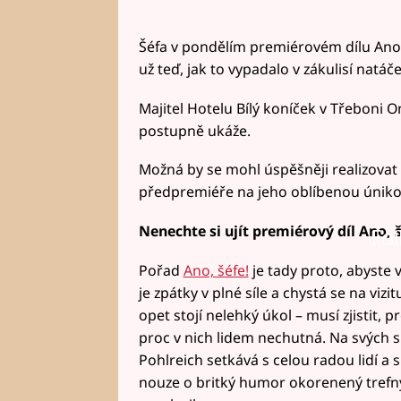
Šéfa v pondělím premiérovém dílu Ano,
už teď, jak to vypadalo v zákulisí natá
Majitel Hotelu Bílý koníček v Třeboni O
postupně ukáže.
Možná by se mohl úspěšněji realizovat 
předpremiéře na jeho oblíbenou úniko
Nenechte si ujít premiérový díl Ano, 
Fai
Pořad
Ano, šéfe!
je tady proto, abyste 
je zpátky v plné síle a chystá se na viz
opet stojí nelehký úkol – musí zjistit,
proc v nich lidem nechutná. Na svých s
Pohlreich setkává s celou radou lidí a 
nouze o britký humor okorenený trefn