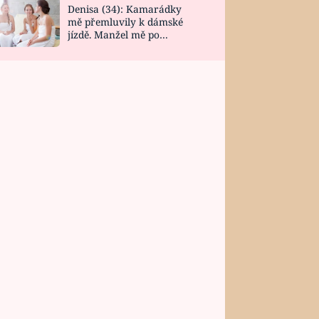
Denisa (34): Kamarádky
mě přemluvily k dámské
jízdě. Manžel mě po
návratu zaskočil