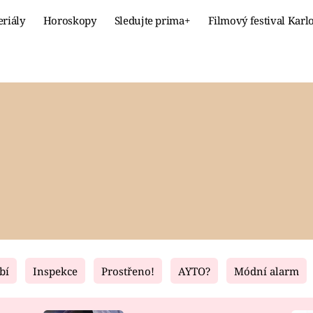
eriály
Horoskopy
Sledujte prima+
Filmový festival Karl
Celebrity
Recept
MÓDA A KRÁSA
HLAVNÍ JÍ
VZTAHY A SEX
SLADKÉ
PRIMA MAMINKA
ZDRAVÉ
bí
Inspekce
Prostřeno!
AYTO?
Módní alarm
Fresh
Living
RECEPTY
BYDLENÍ