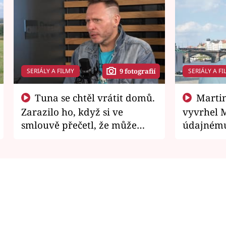
SERIÁLY A FILMY
SERIÁLY A FI
9 fotografií
Tuna se chtěl vrátit domů.
Martin Písařík jako
Zarazilo ho, když si ve
vyvrhel 
smlouvě přečetl, že může
údajnému
zemřít
je v nemil