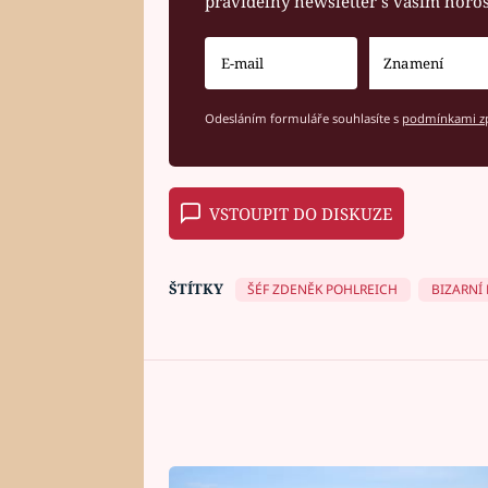
pravidelný newsletter s vaším hor
Odesláním formuláře souhlasíte s
podmínkami zp
VSTOUPIT DO DISKUZE
ŠTÍTKY
ŠÉF ZDENĚK POHLREICH
BIZARNÍ