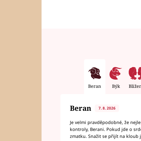
Beran
Býk
Blíže
Beran
7. 8. 2026
Je velmi pravděpodobné, že nejl
kontroly, Berani. Pokud jde o srde
zmatku. Snažit se přijít na klou