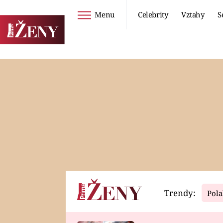
Menu
Celebrity
Vztahy
S
Seriály
Životní styl
ZOO
DIETY A HUBNUTÍ
PROSTŘENO!
CESTOVÁNÍ A
DOVOLENÁ
DUCH
ZDRAVÍ
Trendy:
Pola
Horoskopy
Video
ASTROČLÁNKY
SERIÁLY