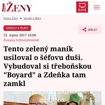
ŽIVĚ
Prima Ženy
■
Seriály a filmy
Trendy:
Polabí
Inspekce
Prostřeno!
AYTO?
SERIÁLY A FILMY
SDÍLET
Módní alarm
Zrádci
Proměny
31. srpna 2017 16:00
Zuzana Schneidewind
Tento zelený maník
usiloval o šéfovu duši.
Témata
Vybudoval si třeboňskou
Celebrity
"Boyard" a Zdeňka tam
zamkl
Vztahy
Žádná položka z playlistu není
Seriály
Výjev jak z Erbenovy Kytice. "Brekeke!"
dostupná.