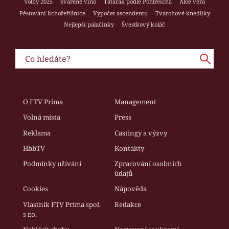
Volby 2025
Svařené víno
Tatarák podle Pohlreicha
Aloe vera
Pěstování lichořeřišnice
Výpočet ascendentu
Tvarohové knedlíky
Nejlepší palačinky
Švestkový koláč
O FTV Prima
Management
Volná místa
Press
Reklama
Castingy a výzvy
HbbTV
Kontakty
Podmínky užívání
Zpracování osobních
údajů
Cookies
Nápověda
Vlastník FTV Prima spol.
Redakce
s r.o.