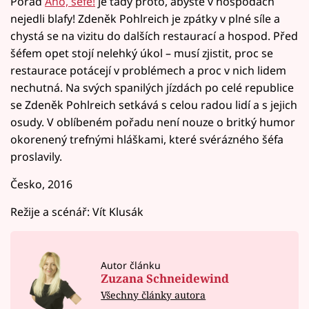
Pořad
Ano, šéfe!
je tady proto, abyste v hospodách
nejedli blafy! Zdeněk Pohlreich je zpátky v plné síle a
chystá se na vizitu do dalších restaurací a hospod. Před
šéfem opet stojí nelehký úkol – musí zjistit, proc se
restaurace potácejí v problémech a proc v nich lidem
nechutná. Na svých spanilých jízdách po celé republice
se Zdeněk Pohlreich setkává s celou radou lidí a s jejich
osudy. V oblíbeném pořadu není nouze o britký humor
okorenený trefnými hláškami, které svérázného šéfa
proslavily.
Česko, 2016
Režije a scénář: Vít Klusák
Autor článku
Zuzana Schneidewind
Všechny články autora