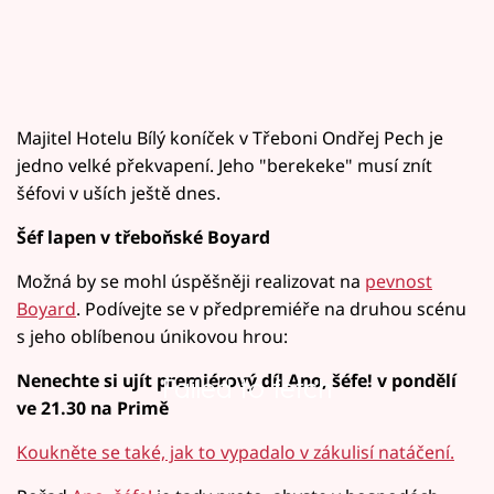
Majitel Hotelu Bílý koníček v Třeboni Ondřej Pech je
jedno velké překvapení. Jeho "berekeke" musí znít
šéfovi v uších ještě dnes.
Šéf lapen v třeboňské Boyard
Možná by se mohl úspěšněji realizovat na
pevnost
Boyard
. Podívejte se v předpremiéře na druhou scénu
s jeho oblíbenou únikovou hrou:
Nenechte si ujít premiérový díl Ano, šéfe! v pondělí
Failed to fetch
ve 21.30 na Primě
Koukněte se také, jak to vypadalo v zákulisí natáčení.