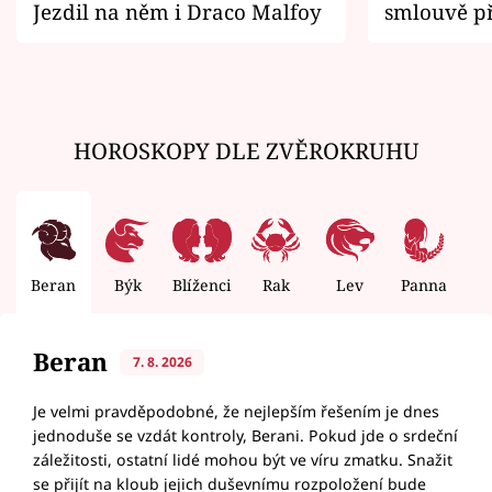
Jezdil na něm i Draco Malfoy
smlouvě př
zemřít
HOROSKOPY DLE ZVĚROKRUHU
Beran
Býk
Blíženci
Rak
Lev
Panna
V
Beran
7. 8. 2026
Je velmi pravděpodobné, že nejlepším řešením je dnes
jednoduše se vzdát kontroly, Berani. Pokud jde o srdeční
záležitosti, ostatní lidé mohou být ve víru zmatku. Snažit
se přijít na kloub jejich duševnímu rozpoložení bude