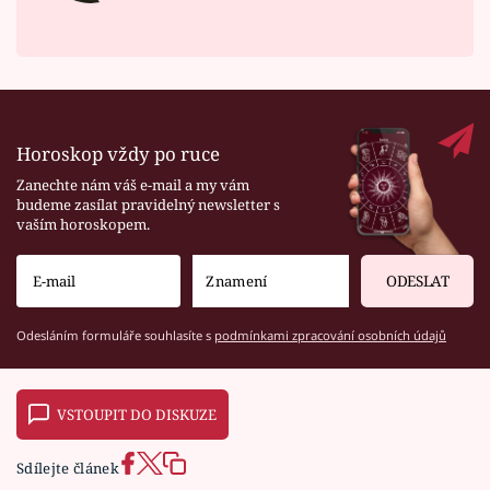
Horoskop vždy po ruce
Zanechte nám váš e-mail a my vám
budeme zasílat pravidelný newsletter s
vaším horoskopem.
ODESLAT
Odesláním formuláře souhlasíte s
podmínkami zpracování osobních údajů
VSTOUPIT DO DISKUZE
Sdílejte článek