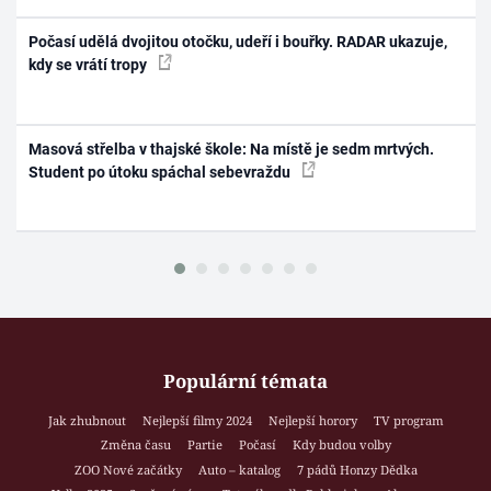
Počasí udělá dvojitou otočku, udeří i bouřky. RADAR ukazuje,
kdy se vrátí tropy
Masová střelba v thajské škole: Na místě je sedm mrtvých.
Student po útoku spáchal sebevraždu
Populární témata
Jak zhubnout
Nejlepší filmy 2024
Nejlepší horory
TV program
Změna času
Partie
Počasí
Kdy budou volby
ZOO Nové začátky
Auto – katalog
7 pádů Honzy Dědka