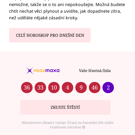
nemožné, takže se o to ani nepokoušejte. Možná budete
chtít nechat věci plynout a uvidíte, jak dopadnete zítra,
než uděláte nějaké zásadní kroky.
CELÝ HOROSKOP PRO DNEŠNÍ DEN
Vaše šťastná čísla
36
33
10
4
9
46
2
ZKUSTE ŠTĚSTÍ
Ministerstvo financí varuje: Účastí na hazardní hře může
vzniknout závislost ⑱