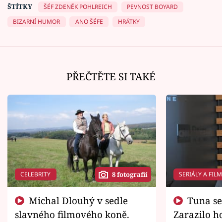
ŠTÍTKY
ŠÉF ZDENĚK POHLREICH
PEVNOST BOYARD
BIZARNÍ HUMOR
ANO ŠÉFE
HRÁTKY
PŘEČTĚTE SI TAKÉ
CELEBRITY
SERIÁLY A FIL
8 fotografií
Michal Dlouhý v sedle
Tuna se chtěl vrátit domů.
slavného filmového koně.
Zarazilo ho