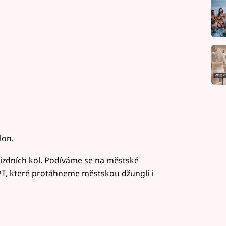
lon.
jízdních kol. Podíváme se na městské
PT, které protáhneme městskou džunglí i