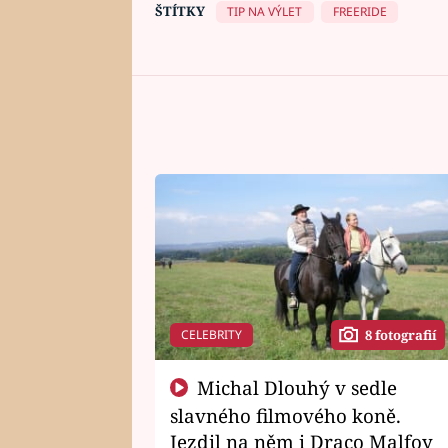
ŠTÍTKY
TIP NA VÝLET
FREERIDE
CELEBRITY
8 fotografií
Michal Dlouhý v sedle
slavného filmového koně.
Jezdil na něm i Draco Malfoy