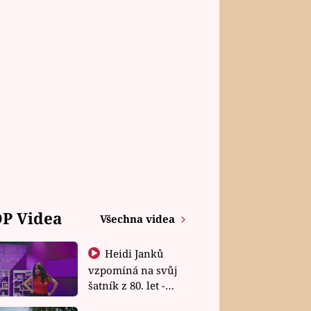
P Videa
Všechna videa
Heidi Janků
vzpomíná na svůj
šatník z 80. let -
Shopaholičky