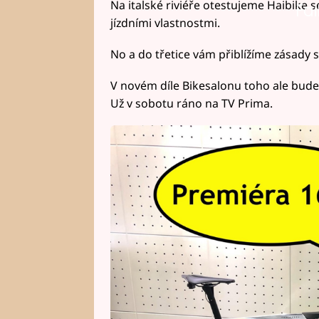
Na italské riviéře otestujeme Haibike 
Fai
jízdními vlastnostmi.
No a do třetice vám přiblížíme zásady 
V novém díle Bikesalonu toho ale bude 
Už v sobotu ráno na TV Prima.