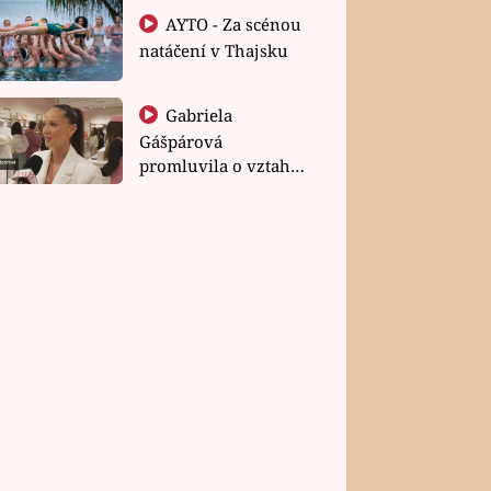
AYTO - Za scénou
natáčení v Thajsku
Gabriela
Gášpárová
promluvila o vztahu
a zakládání rodiny