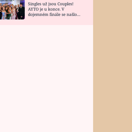
Singles už jsou Couples!
AYTO je u konce. V
dojemném finále se našlo
všech 10 Perfect Matchů