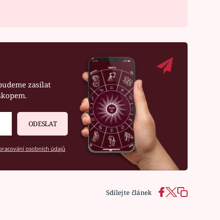
budeme zasílat
oskopem.
ODESLAT
racování osobních údajů
Sdílejte článek