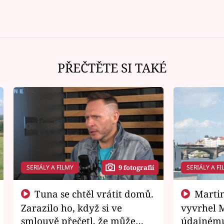
PŘEČTĚTE SI TAKÉ
SERIÁLY A FILMY
SERIÁLY A FI
9 fotografií
Tuna se chtěl vrátit domů.
Martin Písařík jako
Zarazilo ho, když si ve
vyvrhel 
smlouvě přečetl, že může
údajnému