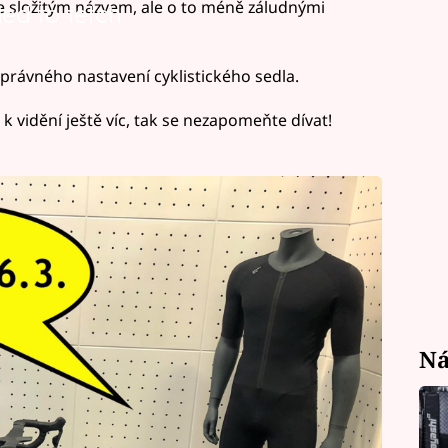
se složitým názvem, ale o to méně záludnými
led to fetch
správného nastavení cyklistického sedla.
k vidění ještě víc, tak se nezapomeňte dívat!
Ná