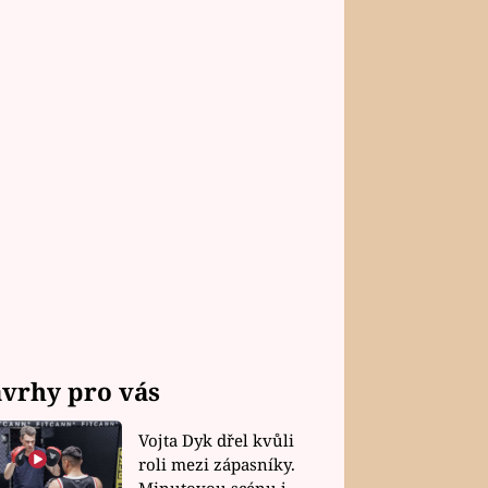
vrhy pro vás
Vojta Dyk dřel kvůli
roli mezi zápasníky.
Minutovou scénu jel