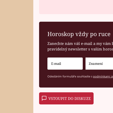
Horoskop vždy po ruce
Zanechte nám váš e-mail a my vám 
pravidelný newsletter s vaším hor
Odesláním formuláře souhlasíte s
podmínkami zp
VSTOUPIT DO DISKUZE