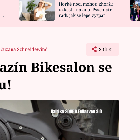
Horké noci mohou zhoršit
NOVINKY
ZAHRADA
úzkost i náladu. Psychiatr
 a
radí, jak se lépe vyspat
VIDEORECEPTY
DESIGN
Zuzana Schneidewind
SDÍLET
zín Bikesalon se
u!