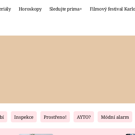
eriály
Horoskopy
Sledujte prima+
Filmový festival Karl
Celebrity
Recept
MÓDA A KRÁSA
HLAVNÍ JÍ
VZTAHY A SEX
SLADKÉ
PRIMA MAMINKA
ZDRAVÉ
bí
Inspekce
Prostřeno!
AYTO?
Módní alarm
Fresh
Living
RECEPTY
BYDLENÍ