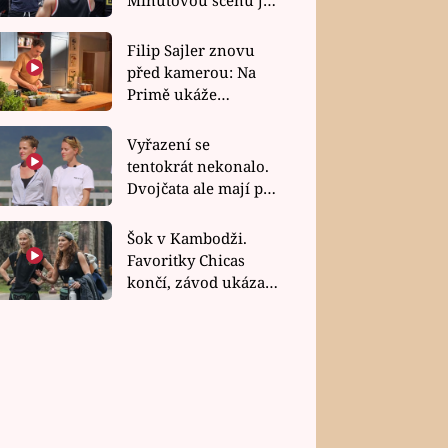
bez dubla
Filip Sajler znovu
před kamerou: Na
Primě ukáže
poctivou kuchyni i
rychlé recepty
Vyřazení se
tentokrát nekonalo.
Dvojčata ale mají po
uzavření třetí etapy
závodu nůž na krku
Šok v Kambodži.
Favoritky Chicas
končí, závod ukázal
svou nejtvrdší tvář