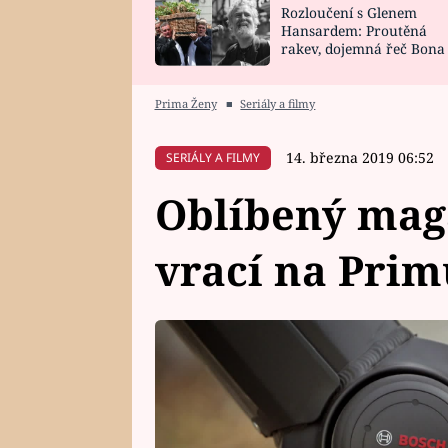
Rozloučení s Glenem
SNÁŘ
CELEBRITY
Hansardem: Proutěná
rakev, dojemná řeč Bona
HOROSKOP NA
VAŘENÍ
zpěv Irglové s Vedderem
ROK 2023
Prima Ženy
■
Seriály a filmy
14. března 2019 06:52
SERIÁLY A FILMY
Oblíbený maga
vrací na Prim